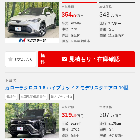
支払総額
本体価格
.
.
354
343
9
3
万円
万円
年式
2024年
走行
3.7万km
車検
'27/2
修復
なし
保証
保証付
整備
法定整備付
住所
広島県 福山市
無
見積もり・在庫確認
料
トヨタ
カローラクロス 1.8 ハイブリッド Z モデリスタエアロ 10型
保証付
車両品質保証書付
購入プラン付き
支払総額
本体価格
.
.
319
307
9
7
万円
万円
年式
2024年
走行
4.1万km
車検
'27/12
修復
なし
保証
保証付
整備
法定整備付