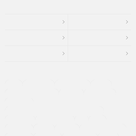
４ＷＤ
定期点検記録簿
ワンオーナーカー
福祉車両
メーカー系販売店取り扱い車
修復歴無し
アルミホイール
寒冷地仕様車
過給機設定モデル（ターボ・スーパーチャージャーなど)
ETC
CDプレーヤー
カーナビゲーション
禁煙車
法定整備付き
保証付き
エアバッグ
ディスチャージドランプ