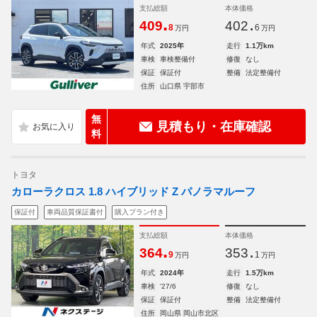
支払総額
本体価格
.
.
409
402
8
6
万円
万円
年式
2025年
走行
1.1万km
車検
車検整備付
修復
なし
保証
保証付
整備
法定整備付
住所
山口県 宇部市
無
見積もり・在庫確認
料
トヨタ
カローラクロス 1.8 ハイブリッド Z パノラマルーフ
保証付
車両品質保証書付
購入プラン付き
支払総額
本体価格
.
.
364
353
9
1
万円
万円
年式
2024年
走行
1.5万km
車検
'27/6
修復
なし
保証
保証付
整備
法定整備付
住所
岡山県 岡山市北区