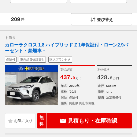
209
件
並び替え
トヨタ
カローラクロス 1.8 ハイブリッド Z 1年保証付・ローン2.9パ
ーセント・禁煙車・
保証付
車両品質保証書付
購入プラン付き
支払総額
本体価格
.
.
437
428
0
8
万円
万円
年式
2026年
走行
645km
車検
'29/5
修復
なし
保証
保証付
整備
法定整備付
住所
岡山県 岡山市南区
無
見積もり・在庫確認
料