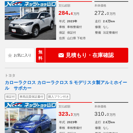
支払総額
本体価格
.
.
284
272
4
0
万円
万円
年式
2023年
走行
2.6万km
車検
車検整備付
修復
なし
保証
保証付
整備
法定整備付
住所
山口県 下松市
無
見積もり・在庫確認
料
トヨタ
カローラクロス カローラクロス S モデリスタ製アルミホイー
ル サポカー
保証付
車両品質保証書付
購入プラン付き
支払総額
本体価格
.
.
323
310
3
0
万円
万円
年式
2023年
走行
2.6万km
車検
車検整備付
修復
なし