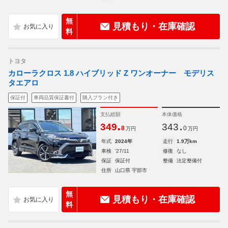
無
見積もり・在庫確認
料
トヨタ
カローラクロス 1.8 ハイブリッド Z ワンオーナー モデリス
タエアロ
保証付
車両品質保証書付
購入プラン付き
支払総額
本体価格
.
.
349
343
8
0
万円
万円
年式
2024年
走行
1.9万km
車検
'27/11
修復
なし
保証
保証付
整備
法定整備付
住所
山口県 宇部市
無
見積もり・在庫確認
料