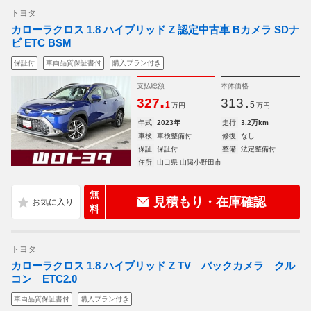
トヨタ
カローラクロス 1.8 ハイブリッド Z 認定中古車 Bカメラ SDナ
ビ ETC BSM
保証付
車両品質保証書付
購入プラン付き
支払総額
本体価格
.
.
327
313
1
5
万円
万円
年式
2023年
走行
3.2万km
車検
車検整備付
修復
なし
保証
保証付
整備
法定整備付
住所
山口県 山陽小野田市
無
見積もり・在庫確認
料
トヨタ
カローラクロス 1.8 ハイブリッド Z TV バックカメラ クル
コン ETC2.0
車両品質保証書付
購入プラン付き