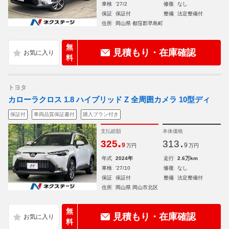
車検
'27/2
修復
なし
保証
保証付
整備
法定整備付
住所
岡山県 都窪郡早島町
無
見積もり・在庫確認
料
トヨタ
カローラクロス 1.8 ハイブリッド Z 全周囲カメラ 10型ディ
保証付
車両品質保証書付
購入プラン付き
支払総額
本体価格
.
.
325
313
9
9
万円
万円
年式
2024年
走行
2.6万km
車検
'27/10
修復
なし
保証
保証付
整備
法定整備付
住所
岡山県 岡山市北区
無
見積もり・在庫確認
料