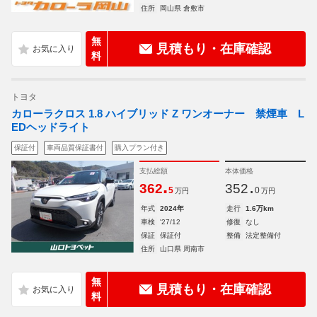
住所
岡山県 倉敷市
無
見積もり・在庫確認
料
トヨタ
カローラクロス 1.8 ハイブリッド Z ワンオーナー 禁煙車 L
EDヘッドライト
保証付
車両品質保証書付
購入プラン付き
支払総額
本体価格
.
.
362
352
5
0
万円
万円
年式
2024年
走行
1.6万km
車検
'27/12
修復
なし
保証
保証付
整備
法定整備付
住所
山口県 周南市
無
見積もり・在庫確認
料