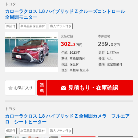
トヨタ
カローラクロス 1.8 ハイブリッド Z クルーズコントロール
全周囲モニター
保証付
車両品質保証書付
購入プラン付き
支払総額
本体価格
.
.
302
289
3
3
万円
万円
年式
2023年
走行
1.4万km
車検
車検整備付
修復
なし
保証
保証付
整備
法定整備付
住所
島根県 松江市
無
見積もり・在庫確認
料
トヨタ
カローラクロス 1.8 ハイブリッド Z 全周囲カメラ フルエア
ロ シートヒーター
保証付
車両品質保証書付
購入プラン付き