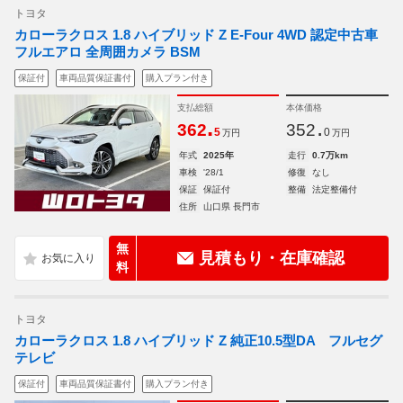
トヨタ
カローラクロス 1.8 ハイブリッド Z E-Four 4WD 認定中古車
フルエアロ 全周囲カメラ BSM
保証付
車両品質保証書付
購入プラン付き
支払総額
本体価格
.
.
362
352
5
0
万円
万円
年式
2025年
走行
0.7万km
車検
'28/1
修復
なし
保証
保証付
整備
法定整備付
住所
山口県 長門市
無
見積もり・在庫確認
料
トヨタ
カローラクロス 1.8 ハイブリッド Z 純正10.5型DA フルセグ
テレビ
保証付
車両品質保証書付
購入プラン付き