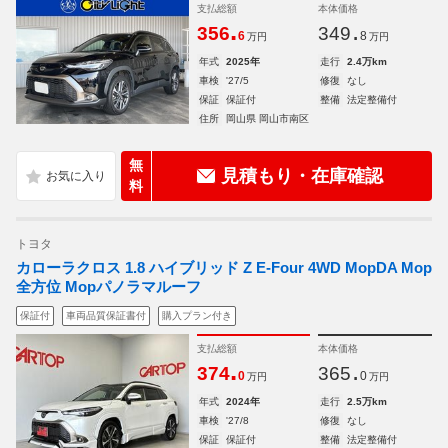
支払総額
本体価格
.
.
356
349
6
8
万円
万円
年式
2025年
走行
2.4万km
車検
'27/5
修復
なし
保証
保証付
整備
法定整備付
住所
岡山県 岡山市南区
無
見積もり・在庫確認
料
トヨタ
カローラクロス 1.8 ハイブリッド Z E-Four 4WD MopDA Mop
全方位 Mopパノラマルーフ
保証付
車両品質保証書付
購入プラン付き
支払総額
本体価格
.
.
374
365
0
0
万円
万円
年式
2024年
走行
2.5万km
車検
'27/8
修復
なし
保証
保証付
整備
法定整備付