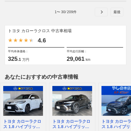
1
〜
30
/
209
件
トヨタ カローラクロス 中古車相場
4.6
平均本体価格：
平均走行距離：
325
29,061
.1
万円
km
あなたにおすすめの中古車情報
トヨタ カローラクロ
トヨタ カローラクロ
トヨタ カロー
ス 1.8 ハイブリッド
ス 1.8 ハイブリッド
ス 1.8 ハイブ