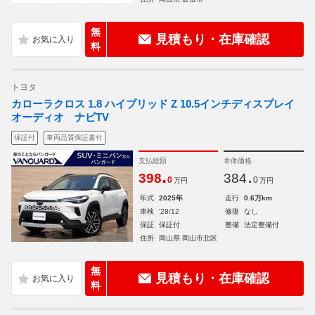
無
見積もり・在庫確認
料
トヨタ
カローラクロス 1.8 ハイブリッド Z 10.5インチディスプレイ
オーディオ ナビTV
保証付
車両品質保証書付
支払総額
本体価格
.
.
398
384
0
0
万円
万円
年式
2025年
走行
0.6万km
車検
'28/12
修復
なし
保証
保証付
整備
法定整備付
住所
岡山県 岡山市北区
無
見積もり・在庫確認
料