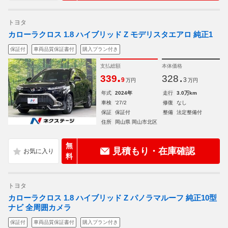
トヨタ
カローラクロス 1.8 ハイブリッド Z モデリスタエアロ 純正1
保証付
車両品質保証書付
購入プラン付き
支払総額
本体価格
.
.
339
328
9
3
万円
万円
年式
2024年
走行
3.0万km
車検
'27/2
修復
なし
保証
保証付
整備
法定整備付
住所
岡山県 岡山市北区
無
見積もり・在庫確認
料
トヨタ
カローラクロス 1.8 ハイブリッド Z パノラマルーフ 純正10型
ナビ 全周囲カメラ
保証付
車両品質保証書付
購入プラン付き