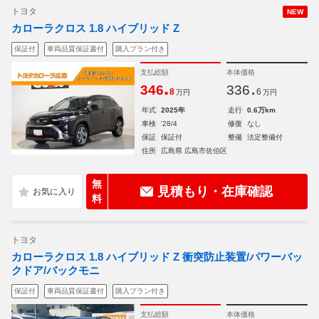
トヨタ
NEW
カローラクロス 1.8 ハイブリッド Z
保証付
車両品質保証書付
購入プラン付き
支払総額
本体価格
.
.
346
336
8
6
万円
万円
年式
2025年
走行
0.6万km
車検
'28/4
修復
なし
保証
保証付
整備
法定整備付
住所
広島県 広島市佐伯区
無
見積もり・在庫確認
料
トヨタ
カローラクロス 1.8 ハイブリッド Z 衝突防止装置/パワーバッ
クドア/バックモニ
保証付
車両品質保証書付
購入プラン付き
支払総額
本体価格