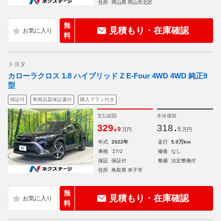
住所
岡山県 岡山市北区
無
見積もり・在庫確認
料
トヨタ
カローラクロス 1.8 ハイブリッド Z E-Four 4WD 4WD 純正9
型
保証付
車両品質保証書付
購入プラン付き
支払総額
本体価格
.
.
329
318
9
5
万円
万円
年式
2022年
走行
5.0万km
車検
'27/2
修復
なし
保証
保証付
整備
法定整備付
住所
鳥取県 米子市
無
見積もり・在庫確認
料