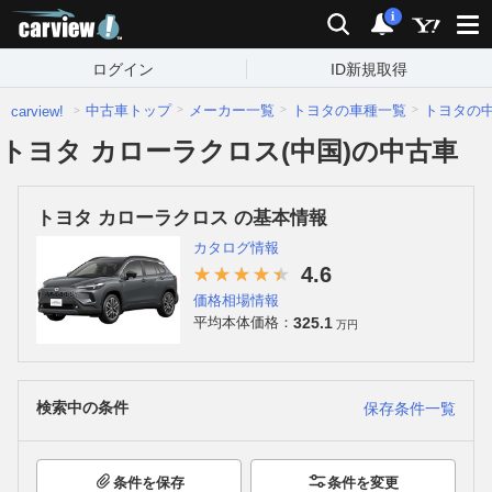
carview!
検索
通知
i
ログイン
ID新規取得
中古車トップ
メーカー一覧
トヨタの車種一覧
トヨタの
carview!
トヨタ カローラクロス(中国)の中古車
トヨタ カローラクロス の基本情報
カタログ情報
4.6
価格相場情報
325.1
平均本体価格：
万円
検索中の条件
保存条件一覧
条件を保存
条件を変更