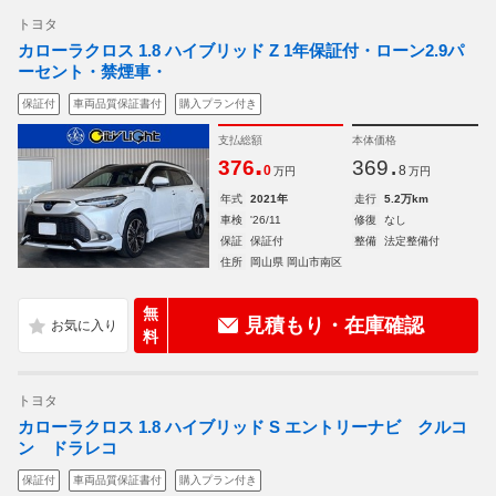
トヨタ
カローラクロス 1.8 ハイブリッド Z 1年保証付・ローン2.9パ
ーセント・禁煙車・
保証付
車両品質保証書付
購入プラン付き
支払総額
本体価格
.
.
376
369
0
8
万円
万円
年式
2021年
走行
5.2万km
車検
'26/11
修復
なし
保証
保証付
整備
法定整備付
住所
岡山県 岡山市南区
無
見積もり・在庫確認
料
トヨタ
カローラクロス 1.8 ハイブリッド S エントリーナビ クルコ
ン ドラレコ
保証付
車両品質保証書付
購入プラン付き