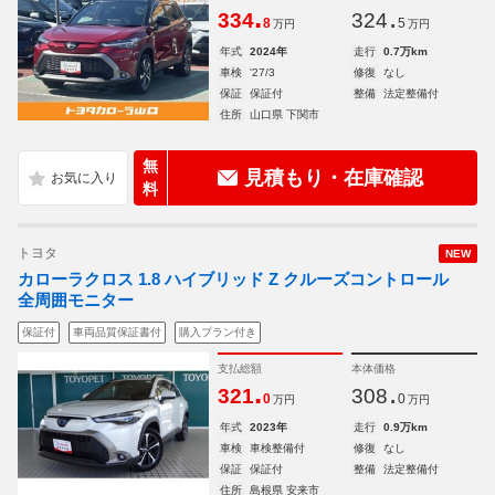
.
.
334
324
8
5
万円
万円
年式
2024年
走行
0.7万km
車検
'27/3
修復
なし
保証
保証付
整備
法定整備付
住所
山口県 下関市
無
見積もり・在庫確認
料
トヨタ
NEW
カローラクロス 1.8 ハイブリッド Z クルーズコントロール
全周囲モニター
保証付
車両品質保証書付
購入プラン付き
支払総額
本体価格
.
.
321
308
0
0
万円
万円
年式
2023年
走行
0.9万km
車検
車検整備付
修復
なし
保証
保証付
整備
法定整備付
住所
島根県 安来市