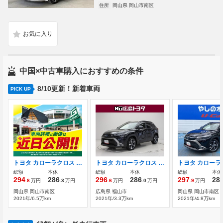
住所
岡山県 岡山市南区
中国×中古車購入におすすめの条件
8/10更新！新着車両
PICK UP
トヨタ カローラクロス 1.8 ハイブリッド Z /岡山県/ガリバー倉敷水島店
トヨタ カローラクロス 1.8 ハイブリッド Z パワーバックドア 全周囲モニター ETC
総額
本体
総額
本体
総額
本体
294
286
296
286
297
28
.8
万円
.3
万円
.6
万円
.0
万円
.9
万円
岡山県 岡山市南区
広島県 福山市
岡山県 岡山市南区
2021年/6.5万km
2021年/3.3万km
2021年/4.8万km