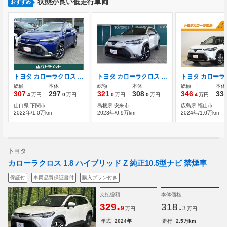
状態が良い低走行車両
おすすめ
トヨタ カローラクロス 1.8 ハイブリッド Z 全方位モニター ETC シートヒーター
トヨタ カローラクロス 1.8 ハイブリッド Z クルーズコントロール 全周囲モニター
総額
本体
総額
本体
総額
本体
307
297
321
308
346
33
.4
万円
.0
万円
.0
万円
.0
万円
.4
万円
山口県 下関市
島根県 安来市
広島県 福山市
2022年/1.0万km
2023年/0.9万km
2024年/1.0万km
トヨタ
カローラクロス 1.8 ハイブリッド Z 純正10.5型ナビ 禁煙車
保証付
車両品質保証書付
購入プラン付き
支払総額
本体価格
.
.
329
318
9
3
万円
万円
年式
2024年
走行
2.5万km