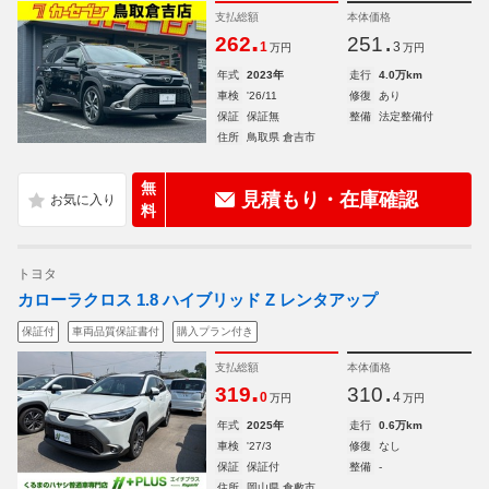
支払総額
本体価格
.
.
262
251
1
3
万円
万円
年式
2023年
走行
4.0万km
車検
'26/11
修復
あり
保証
保証無
整備
法定整備付
住所
鳥取県 倉吉市
無
見積もり・在庫確認
料
トヨタ
カローラクロス 1.8 ハイブリッド Z レンタアップ
保証付
車両品質保証書付
購入プラン付き
支払総額
本体価格
.
.
319
310
0
4
万円
万円
年式
2025年
走行
0.6万km
車検
'27/3
修復
なし
保証
保証付
整備
-
住所
岡山県 倉敷市