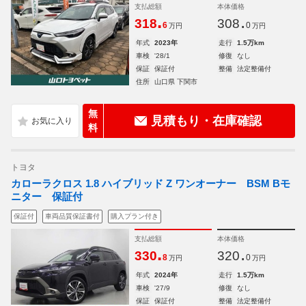
支払総額
本体価格
.
.
318
308
6
0
万円
万円
年式
2023年
走行
1.5万km
車検
'28/1
修復
なし
保証
保証付
整備
法定整備付
住所
山口県 下関市
無
見積もり・在庫確認
料
トヨタ
カローラクロス 1.8 ハイブリッド Z ワンオーナー BSM Bモ
ニター 保証付
保証付
車両品質保証書付
購入プラン付き
支払総額
本体価格
.
.
330
320
8
0
万円
万円
年式
2024年
走行
1.5万km
車検
'27/9
修復
なし
保証
保証付
整備
法定整備付