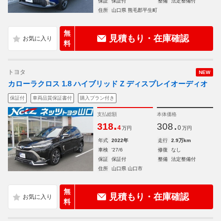
保証
保証付
整備
法定整備付
住所
山口県 熊毛郡平生町
無
見積もり・在庫確認
料
トヨタ
NEW
カローラクロス 1.8 ハイブリッド Z ディスプレイオーディオ
保証付
車両品質保証書付
購入プラン付き
支払総額
本体価格
.
.
318
308
4
0
万円
万円
年式
2022年
走行
2.9万km
車検
'27/6
修復
なし
保証
保証付
整備
法定整備付
住所
山口県 山口市
無
見積もり・在庫確認
料