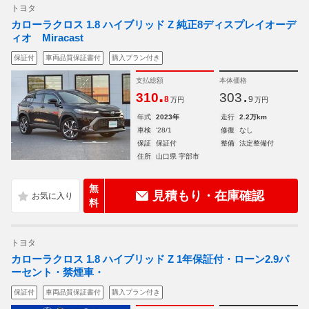
トヨタ
カローラクロス 1.8 ハイブリッド Z 純正8ディスプレイオーデ
ィオ Miracast
保証付
車両品質保証書付
購入プラン付き
支払総額
本体価格
.
.
310
303
8
9
万円
万円
年式
2023年
走行
2.2万km
車検
'28/1
修復
なし
保証
保証付
整備
法定整備付
住所
山口県 宇部市
無
見積もり・在庫確認
料
トヨタ
カローラクロス 1.8 ハイブリッド Z 1年保証付・ローン2.9パ
ーセント・禁煙車・
保証付
車両品質保証書付
購入プラン付き