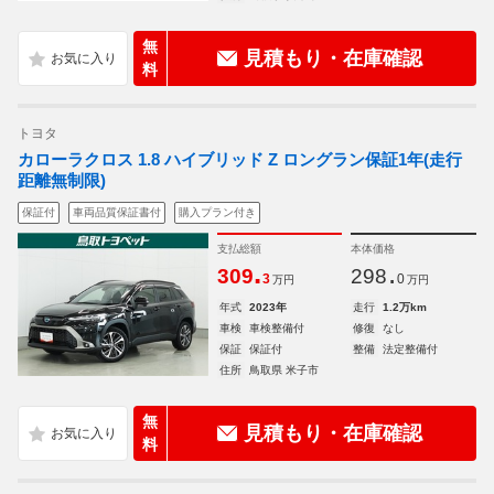
無
見積もり・在庫確認
料
トヨタ
カローラクロス 1.8 ハイブリッド Z ロングラン保証1年(走行
距離無制限)
保証付
車両品質保証書付
購入プラン付き
支払総額
本体価格
.
.
309
298
3
0
万円
万円
年式
2023年
走行
1.2万km
車検
車検整備付
修復
なし
保証
保証付
整備
法定整備付
住所
鳥取県 米子市
無
見積もり・在庫確認
料