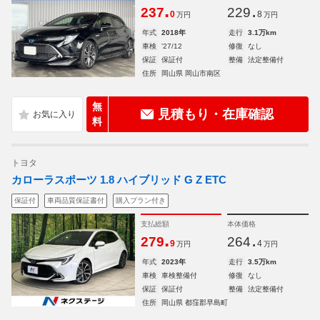
.
.
237
229
0
8
万円
万円
年式
2018年
走行
3.1万km
車検
'27/12
修復
なし
保証
保証付
整備
法定整備付
住所
岡山県 岡山市南区
無
見積もり・在庫確認
料
トヨタ
カローラスポーツ 1.8 ハイブリッド G Z ETC
保証付
車両品質保証書付
購入プラン付き
支払総額
本体価格
.
.
279
264
9
4
万円
万円
年式
2023年
走行
3.5万km
車検
車検整備付
修復
なし
保証
保証付
整備
法定整備付
住所
岡山県 都窪郡早島町