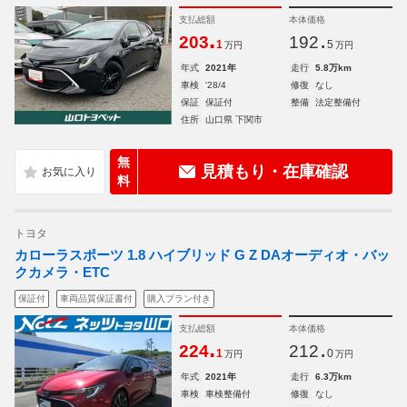
支払総額
本体価格
.
.
203
192
1
5
万円
万円
年式
2021年
走行
5.8万km
車検
'28/4
修復
なし
保証
保証付
整備
法定整備付
住所
山口県 下関市
無
見積もり・在庫確認
料
トヨタ
カローラスポーツ 1.8 ハイブリッド G Z DAオーディオ・バッ
クカメラ・ETC
保証付
車両品質保証書付
購入プラン付き
支払総額
本体価格
.
.
224
212
1
0
万円
万円
年式
2021年
走行
6.3万km
車検
車検整備付
修復
なし