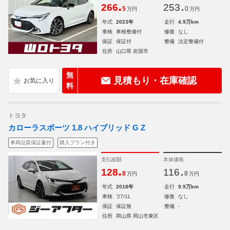
.
.
266
253
5
0
万円
万円
年式
2023年
走行
4.9万km
車検
車検整備付
修復
なし
保証
保証付
整備
法定整備付
住所
山口県 岩国市
無
見積もり・在庫確認
料
トヨタ
カローラスポーツ 1.8 ハイブリッド G Z
車両品質保証書付
購入プラン付き
支払総額
本体価格
.
.
128
116
8
8
万円
万円
年式
2018年
走行
9.9万km
車検
'27/11
修復
なし
保証
保証無
整備
-
住所
岡山県 岡山市東区