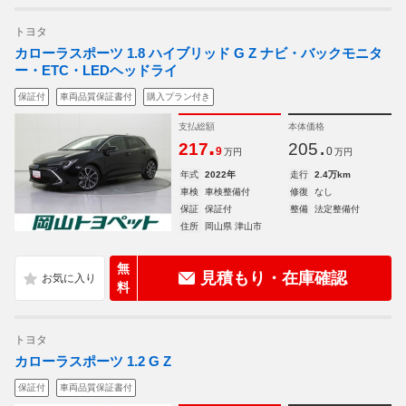
トヨタ
カローラスポーツ 1.8 ハイブリッド G Z ナビ・バックモニタ
ー・ETC・LEDヘッドライ
保証付
車両品質保証書付
購入プラン付き
支払総額
本体価格
.
.
217
205
9
0
万円
万円
年式
2022年
走行
2.4万km
車検
車検整備付
修復
なし
保証
保証付
整備
法定整備付
住所
岡山県 津山市
無
見積もり・在庫確認
料
トヨタ
カローラスポーツ 1.2 G Z
保証付
車両品質保証書付