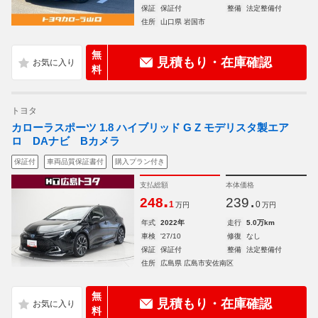
保証
保証付
整備
法定整備付
住所
山口県 岩国市
無
見積もり・在庫確認
料
トヨタ
カローラスポーツ 1.8 ハイブリッド G Z モデリスタ製エア
ロ DAナビ Bカメラ
保証付
車両品質保証書付
購入プラン付き
支払総額
本体価格
.
.
248
239
1
0
万円
万円
年式
2022年
走行
5.0万km
車検
'27/10
修復
なし
保証
保証付
整備
法定整備付
住所
広島県 広島市安佐南区
無
見積もり・在庫確認
料