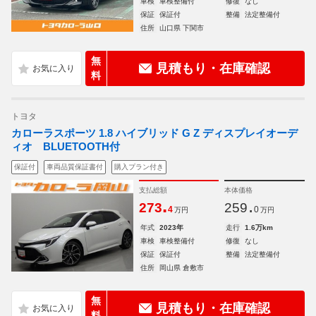
車検
車検整備付
修復
なし
保証
保証付
整備
法定整備付
住所
山口県 下関市
無
見積もり・在庫確認
料
トヨタ
カローラスポーツ 1.8 ハイブリッド G Z ディスプレイオーデ
ィオ BLUETOOTH付
保証付
車両品質保証書付
購入プラン付き
支払総額
本体価格
.
.
273
259
4
0
万円
万円
年式
2023年
走行
1.6万km
車検
車検整備付
修復
なし
保証
保証付
整備
法定整備付
住所
岡山県 倉敷市
無
見積もり・在庫確認
料