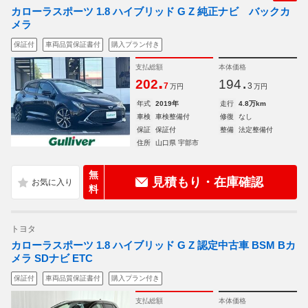
カローラスポーツ 1.8 ハイブリッド G Z 純正ナビ バックカ
メラ
保証付
車両品質保証書付
購入プラン付き
支払総額
本体価格
.
.
202
194
7
3
万円
万円
年式
2019年
走行
4.8万km
車検
車検整備付
修復
なし
保証
保証付
整備
法定整備付
住所
山口県 宇部市
無
見積もり・在庫確認
料
トヨタ
カローラスポーツ 1.8 ハイブリッド G Z 認定中古車 BSM Bカ
メラ SDナビ ETC
保証付
車両品質保証書付
購入プラン付き
支払総額
本体価格