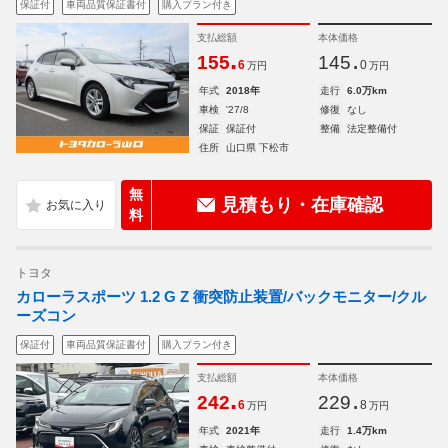
保証付
車両品質保証書付
購入プラン付き
支払総額
本体価格
.
.
155
145
6
0
万円
万円
年式
2018年
走行
6.0万km
車検
'27/8
修復
なし
保証
保証付
整備
法定整備付
住所
山口県 下松市
無
見積もり・在庫確認
料
トヨタ
カローラスポーツ 1.2 G Z 衝突防止装置/バックモニター/クル
ーズコン
保証付
車両品質保証書付
購入プラン付き
支払総額
本体価格
.
.
242
229
6
8
万円
万円
年式
2021年
走行
1.4万km