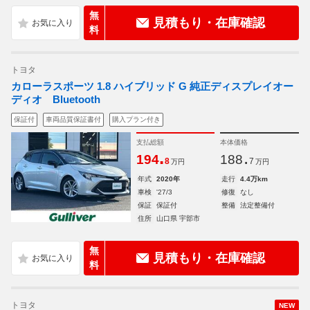
無
見積もり・在庫確認
料
トヨタ
カローラスポーツ 1.8 ハイブリッド G 純正ディスプレイオー
ディオ Bluetooth
保証付
車両品質保証書付
購入プラン付き
支払総額
本体価格
.
.
194
188
8
7
万円
万円
年式
2020年
走行
4.4万km
車検
'27/3
修復
なし
保証
保証付
整備
法定整備付
住所
山口県 宇部市
無
見積もり・在庫確認
料
トヨタ
NEW