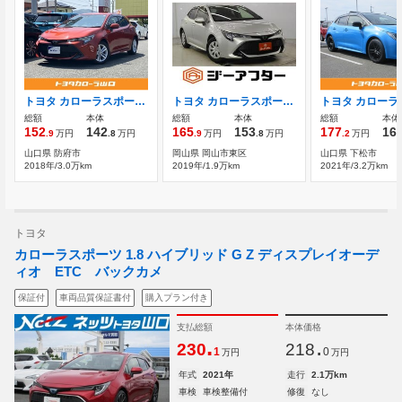
トヨタ カローラスポーツ 1.2 G バックカメラ ドラレコ ワンオーナー ETC
トヨタ カローラスポーツ 1.2 G X
総額
本体
総額
本体
総額
本体
152
142
165
153
177
16
.9
万円
.8
万円
.9
万円
.8
万円
.2
万円
山口県 防府市
岡山県 岡山市東区
山口県 下松市
2018年/3.0万km
2019年/1.9万km
2021年/3.2万km
トヨタ
カローラスポーツ 1.8 ハイブリッド G Z ディスプレイオーデ
ィオ ETC バックカメ
保証付
車両品質保証書付
購入プラン付き
支払総額
本体価格
.
.
230
218
1
0
万円
万円
年式
2021年
走行
2.1万km
車検
車検整備付
修復
なし