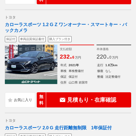
トヨタ
カローラスポーツ 1.2 G Z ワンオーナー・スマートキー・バ
ックカメラ
保証付
車両品質保証書付
購入プラン付き
支払総額
本体価格
.
.
232
220
6
0
万円
万円
年式
2021年
走行
1.8万km
車検
車検整備付
修復
なし
保証
保証付
整備
法定整備付
住所
山口県 岩国市
無
見積もり・在庫確認
料
トヨタ
カローラスポーツ 2.0 G 走行距離無制限 1年保証付