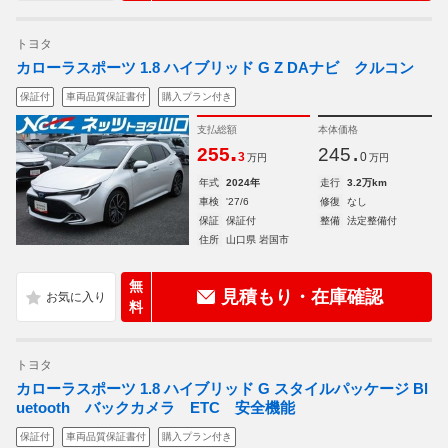
トヨタ
カローラスポーツ 1.8 ハイブリッド G Z DAナビ クルコン
保証付
車両品質保証書付
購入プラン付き
支払総額
本体価格
.
.
255
245
3
0
万円
万円
年式
2024年
走行
3.2万km
車検
'27/6
修復
なし
保証
保証付
整備
法定整備付
住所
山口県 岩国市
無
見積もり・在庫確認
料
トヨタ
カローラスポーツ 1.8 ハイブリッド G スタイルパッケージ Bl
uetooth バックカメラ ETC 安全機能
保証付
車両品質保証書付
購入プラン付き