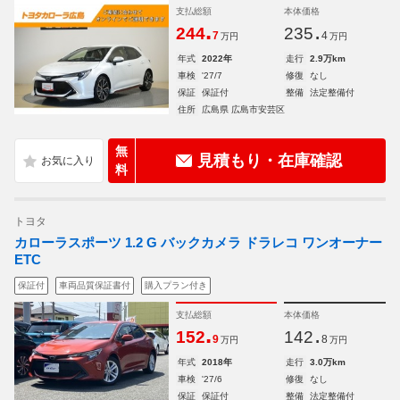
支払総額
本体価格
.
.
244
235
7
4
万円
万円
年式
2022年
走行
2.9万km
車検
'27/7
修復
なし
保証
保証付
整備
法定整備付
住所
広島県 広島市安芸区
無
見積もり・在庫確認
料
トヨタ
カローラスポーツ 1.2 G バックカメラ ドラレコ ワンオーナー
ETC
保証付
車両品質保証書付
購入プラン付き
支払総額
本体価格
.
.
152
142
9
8
万円
万円
年式
2018年
走行
3.0万km
車検
'27/6
修復
なし
保証
保証付
整備
法定整備付