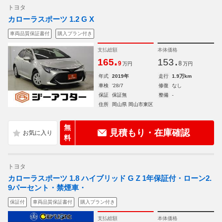
トヨタ
カローラスポーツ 1.2 G X
車両品質保証書付
購入プラン付き
支払総額
本体価格
.
.
165
153
9
8
万円
万円
年式
2019年
走行
1.9万km
車検
'28/7
修復
なし
保証
保証無
整備
-
住所
岡山県 岡山市東区
無
見積もり・在庫確認
料
トヨタ
カローラスポーツ 1.8 ハイブリッド G Z 1年保証付・ローン2.
9パーセント・禁煙車・
保証付
車両品質保証書付
購入プラン付き
支払総額
本体価格