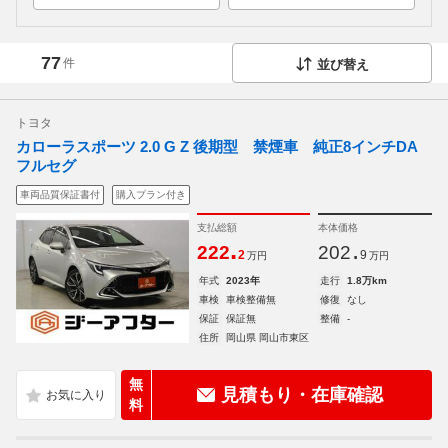
77
件
並び替え
トヨタ
カローラスポーツ 2.0 G Z 後期型 禁煙車 純正8インチDA
フルセグ
車両品質保証書付
購入プラン付き
支払総額
本体価格
.
.
222
202
2
9
万円
万円
年式
2023年
走行
1.8万km
車検
車検整備無
修復
なし
保証
保証無
整備
-
住所
岡山県 岡山市東区
無
見積もり・在庫確認
料