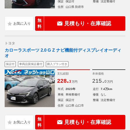
保証
保証付
整備
法定整備付
住所
山口県 防府市
無
見積もり・在庫確認
料
トヨタ
カローラスポーツ 2.0 G Z ナビ機能付ディスプレイオーディ
オ
保証付
車両品質保証書付
購入プラン付き
支払総額
本体価格
.
.
228
215
3
0
万円
万円
年式
2023年
走行
7.4万km
車検
車検整備付
修復
なし
保証
保証付
整備
法定整備付
住所
山口県 山口市
無
見積もり・在庫確認
料