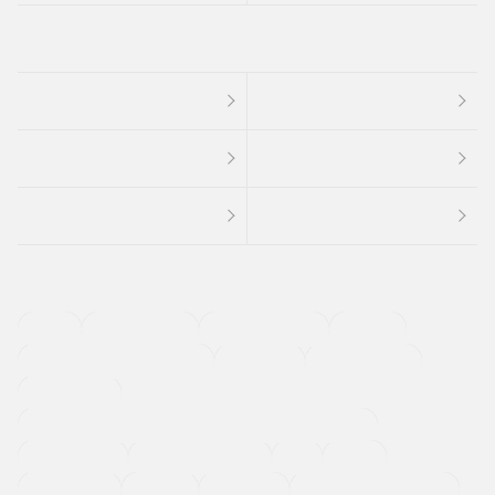
４ＷＤ
定期点検記録簿
ワンオーナーカー
福祉車両
メーカー系販売店取り扱い車
修復歴無し
アルミホイール
寒冷地仕様車
過給機設定モデル（ターボ・スーパーチャージャーなど)
ETC
CDプレーヤー
カーナビゲーション
禁煙車
法定整備付き
保証付き
エアバッグ
ディスチャージドランプ