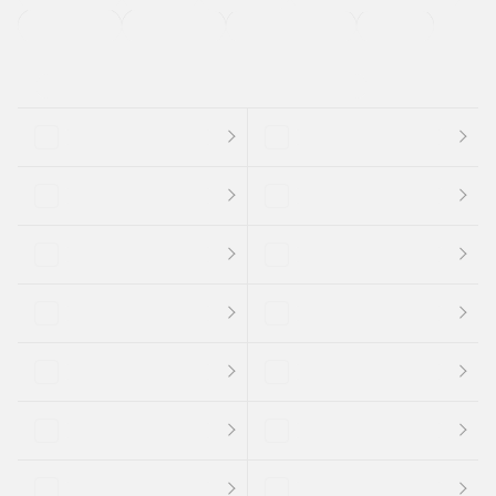
支払総顔あり
クーポンあり
車両品質評価書付
新着車両