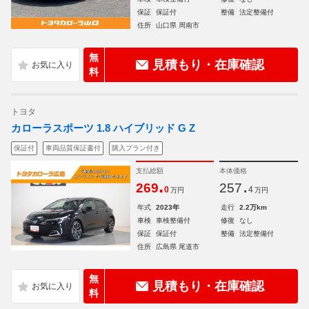
保証
保証付
整備
法定整備付
住所
山口県 周南市
無
見積もり・在庫確認
料
トヨタ
カローラスポーツ 1.8 ハイブリッド G Z
保証付
車両品質保証書付
購入プラン付き
支払総額
本体価格
.
.
269
257
0
4
万円
万円
年式
2023年
走行
2.2万km
車検
車検整備付
修復
なし
保証
保証付
整備
法定整備付
住所
広島県 尾道市
無
見積もり・在庫確認
料