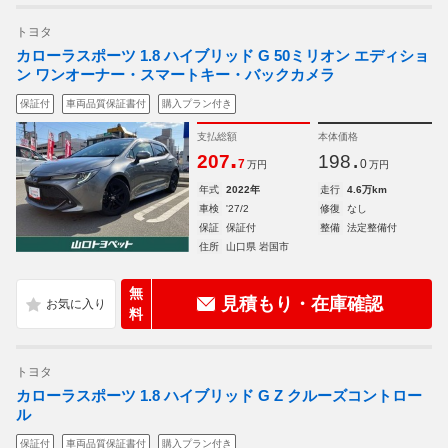
トヨタ
カローラスポーツ 1.8 ハイブリッド G 50ミリオン エディショ
ン ワンオーナー・スマートキー・バックカメラ
保証付
車両品質保証書付
購入プラン付き
支払総額
本体価格
.
.
207
198
7
0
万円
万円
年式
2022年
走行
4.6万km
車検
'27/2
修復
なし
保証
保証付
整備
法定整備付
住所
山口県 岩国市
無
見積もり・在庫確認
料
トヨタ
カローラスポーツ 1.8 ハイブリッド G Z クルーズコントロー
ル
保証付
車両品質保証書付
購入プラン付き