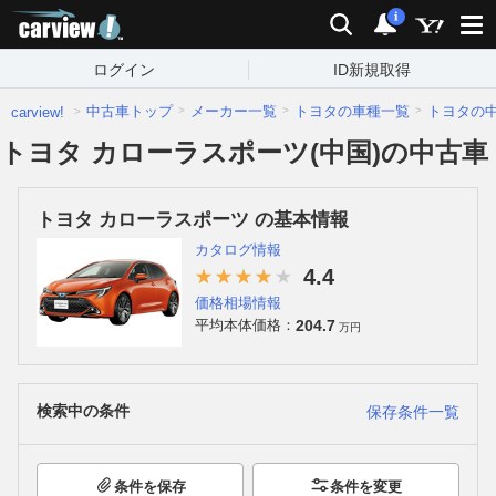
carview!
検索
通知
i
ログイン
ID新規取得
中古車トップ
メーカー一覧
トヨタの車種一覧
トヨタの
carview!
トヨタ カローラスポーツ(中国)の中古車
トヨタ カローラスポーツ の基本情報
カタログ情報
4.4
価格相場情報
204.7
平均本体価格：
万円
検索中の条件
保存条件一覧
条件を保存
条件を変更