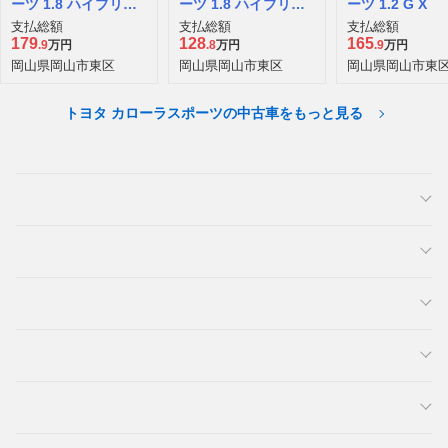
ーツ 1.8 ハイブリッ
ーツ 1.8 ハイブリッ
ーツ 1.2 G X
ド G Z
ド G Z
支払総額
支払総額
支払総額
179
128
165
.9
万円
.8
万円
.9
万円
岡山県岡山市東区
岡山県岡山市東区
岡山県岡山市東
トヨタ カローラスポーツの中古車をもっと見る