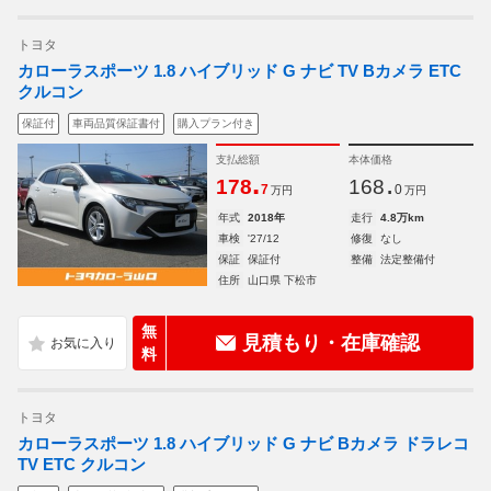
トヨタ
カローラスポーツ 1.8 ハイブリッド G ナビ TV Bカメラ ETC
クルコン
保証付
車両品質保証書付
購入プラン付き
支払総額
本体価格
.
.
178
168
7
0
万円
万円
年式
2018年
走行
4.8万km
車検
'27/12
修復
なし
保証
保証付
整備
法定整備付
住所
山口県 下松市
無
見積もり・在庫確認
料
トヨタ
カローラスポーツ 1.8 ハイブリッド G ナビ Bカメラ ドラレコ
TV ETC クルコン