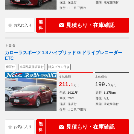
保証
保証付
整備
法定整備付
住所
山口県 下関市
無
見積もり・在庫確認
料
トヨタ
カローラスポーツ 1.8 ハイブリッド G ドライブレコーダー
ETC
保証付
車両品質保証書付
購入プラン付き
支払総額
本体価格
.
.
211
199
1
0
万円
万円
年式
2021年
走行
3.2万km
車検
'26/8
修復
なし
保証
保証付
整備
法定整備付
住所
山口県 下関市
無
見積もり・在庫確認
料