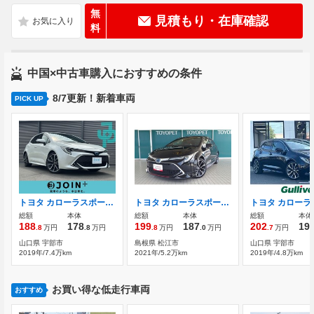
無
見積もり・在庫確認
料
中国×中古車購入におすすめの条件
8/7更新！新着車両
PICK UP
トヨタ カローラスポーツ 1.8 ハイブリッド G Z 2年保証付・トヨタセーフティセンス・レー
トヨタ カローラスポーツ 1.8 ハイブリッド G Z
総額
本体
総額
本体
総額
本体
188
178
199
187
202
19
.8
万円
.8
万円
.8
万円
.0
万円
.7
万円
山口県 宇部市
島根県 松江市
山口県 宇部市
2019年/7.4万km
2021年/5.2万km
2019年/4.8万km
お買い得な低走行車両
おすすめ