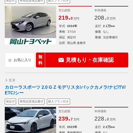
保証付
車両品質保証書付
購入プラン付き
支払総額
本体価格
.
.
219
208
0
0
万円
万円
年式
2024年
走行
2.1万km
車検
'27/10
修復
なし
保証
保証付
整備
法定整備付
住所
岡山県 倉敷市
無
見積もり・在庫確認
料
トヨタ
カローラスポーツ 2.0 G Z モデリスタ/バックカメラ/ナビ/TV/
ETC/シー
保証付
車両品質保証書付
購入プラン付き
支払総額
本体価格
.
.
239
228
7
8
万円
万円
年式
2023年
走行
2.2万km
車検
車検整備付
修復
なし