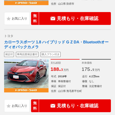
住所
山口県 防府市
無
見積もり・在庫確認
料
トヨタ
カローラスポーツ 1.8 ハイブリッド G Z DA・Bluetoothオー
ディオバックカメラ
保証付
車両品質保証書付
購入プラン付き
支払総額
本体価格
.
.
188
175
3
9
万円
万円
年式
2018年
走行
4.2万km
車検
車検整備付
修復
なし
保証
保証付
整備
法定整備付
住所
山口県 熊毛郡平生町
無
見積もり・在庫確認
料