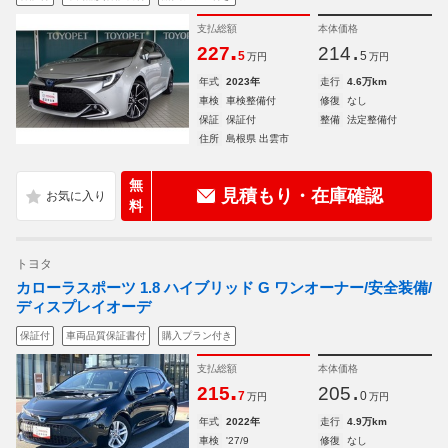
支払総額
本体価格
.
.
227
214
5
5
万円
万円
年式
2023年
走行
4.6万km
車検
車検整備付
修復
なし
保証
保証付
整備
法定整備付
住所
島根県 出雲市
無
見積もり・在庫確認
料
トヨタ
カローラスポーツ 1.8 ハイブリッド G ワンオーナー/安全装備/
ディスプレイオーデ
保証付
車両品質保証書付
購入プラン付き
支払総額
本体価格
.
.
215
205
7
0
万円
万円
年式
2022年
走行
4.9万km
車検
'27/9
修復
なし