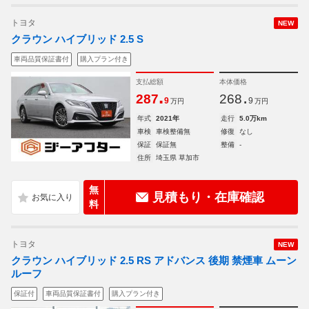
トヨタ
NEW
クラウン ハイブリッド 2.5 S
車両品質保証書付
購入プラン付き
支払総額
本体価格
.
.
287
268
9
9
万円
万円
年式
2021年
走行
5.0万km
車検
車検整備無
修復
なし
保証
保証無
整備
-
住所
埼玉県 草加市
無
見積もり・在庫確認
料
トヨタ
NEW
クラウン ハイブリッド 2.5 RS アドバンス 後期 禁煙車 ムーン
ルーフ
保証付
車両品質保証書付
購入プラン付き