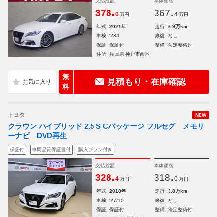
支払総額
本体価格
.
.
378
367
0
4
万円
万円
年式
2021年
走行
6.9万km
車検
'28/6
修復
なし
保証
保証付
整備
法定整備付
住所
兵庫県 神戸市西区
無
見積もり・在庫確認
料
トヨタ
NEW
クラウン ハイブリッド 2.5 S Cパッケージ フルセグ メモリ
ーナビ DVD再生
保証付
車両品質保証書付
購入プラン付き
支払総額
本体価格
.
.
328
318
4
0
万円
万円
年式
2018年
走行
3.8万km
車検
'27/10
修復
なし
保証
保証付
整備
法定整備付