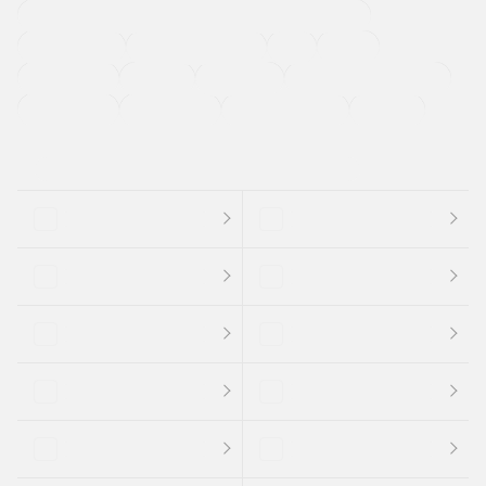
過給機設定モデル（ターボ・スーパーチャージャーなど)
ETC
CDプレーヤー
カーナビゲーション
禁煙車
法定整備付き
保証付き
エアバッグ
ディスチャージドランプ
支払総顔あり
クーポンあり
車両品質評価書付
新着車両