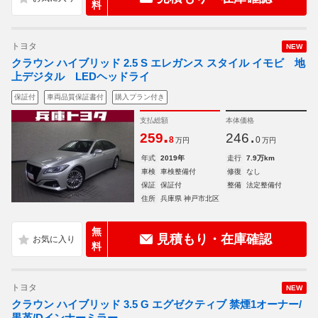
料
トヨタ
NEW
クラウン ハイブリッド 2.5 S エレガンス スタイル イモビ 地
上デジタル LEDヘッドライ
保証付
車両品質保証書付
購入プラン付き
支払総額
本体価格
.
.
259
246
8
0
万円
万円
年式
2019年
走行
7.9万km
車検
車検整備付
修復
なし
保証
保証付
整備
法定整備付
住所
兵庫県 神戸市北区
無
見積もり・在庫確認
料
トヨタ
NEW
クラウン ハイブリッド 3.5 G エグゼクティブ 禁煙1オーナー/
黒革/Dインナーミラー