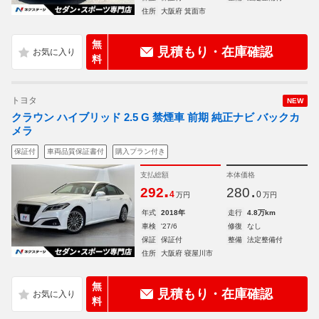
住所
大阪府 箕面市
無
見積もり・在庫確認
料
トヨタ
NEW
クラウン ハイブリッド 2.5 G 禁煙車 前期 純正ナビ バックカ
メラ
保証付
車両品質保証書付
購入プラン付き
支払総額
本体価格
.
.
292
280
4
0
万円
万円
年式
2018年
走行
4.8万km
車検
'27/6
修復
なし
保証
保証付
整備
法定整備付
住所
大阪府 寝屋川市
無
見積もり・在庫確認
料