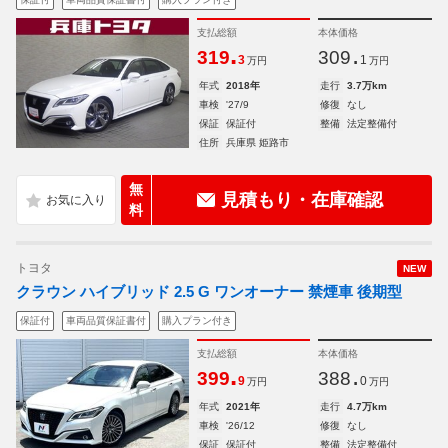
支払総額
本体価格
.
.
319
309
3
1
万円
万円
年式
2018年
走行
3.7万km
車検
'27/9
修復
なし
保証
保証付
整備
法定整備付
住所
兵庫県 姫路市
無
見積もり・在庫確認
料
トヨタ
NEW
クラウン ハイブリッド 2.5 G ワンオーナー 禁煙車 後期型
保証付
車両品質保証書付
購入プラン付き
支払総額
本体価格
.
.
399
388
9
0
万円
万円
年式
2021年
走行
4.7万km
車検
'26/12
修復
なし
保証
保証付
整備
法定整備付