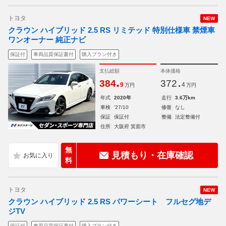
トヨタ
NEW
クラウン ハイブリッド 2.5 RS リミテッド 特別仕様車 禁煙車
ワンオーナー 純正ナビ
保証付
車両品質保証書付
購入プラン付き
支払総額
本体価格
.
.
384
372
9
4
万円
万円
年式
2020年
走行
3.6万km
車検
'27/10
修復
なし
保証
保証付
整備
法定整備付
住所
大阪府 箕面市
無
見積もり・在庫確認
料
トヨタ
NEW
クラウン ハイブリッド 2.5 RS パワーシート フルセグ地デ
ジTV
保証付
車両品質保証書付
購入プラン付き