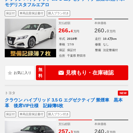
モデリスタフルエアロ
保証付
車両品質保証書付
購入プラン付き
支払総額
本体価格
.
.
266
260
4
0
万円
万円
年式
2018年
走行
10.4万km
車検
'27/9
修復
なし
保証
保証付
整備
法定整備付
住所
千葉県 野田市
無
見積もり・在庫確認
料
トヨタ
NEW
クラウン ハイブリッド 3.5 G エグゼクティブ 禁煙車 黒本
革 後席VIP仕様 記録簿6枚
保証付
車両品質保証書付
購入プラン付き
支払総額
本体価格
.
.
257
240
3
0
万円
万円