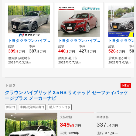
トヨタ クラウン ハイブリッド 2.5 S 後期型 セーフティーパッケージプラス トラ
トヨタ クラウン ハイブリッド 2.5 RS Four 4WD ハイブリッド ワンオーナー 4WD
総額
本体
総額
本体
総額
本体
399
387
440
427
526
50
.9
万円
.8
万円
.2
万円
.9
万円
.0
万円
群馬県 伊勢崎市
静岡県 菊川市
茨城県 龍ケ崎市
2022年/0.3万km
2021年/0.7万km
2021年/1.0万km
トヨタ
NEW
クラウン ハイブリッド 2.5 RS リミテッド セーフティパッケ
ージプラス メーカーナビ
保証付
車両品質保証書付
購入プラン付き
支払総額
本体価格
.
.
349
337
9
4
万円
万円
年式
2020年
走行
6.1万km