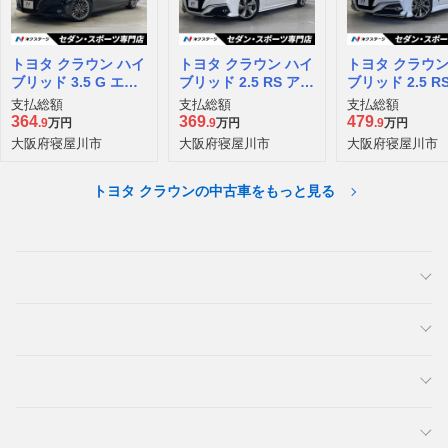
トヨタ クラウン ハイ
トヨタ クラウン ハイ
トヨタ クラウン
ブリッド 3.5 G エグ
ブリッド 2.5 RS アド
ブリッド 2.5 R
ゼクティブ
バンス
支払総額
支払総額
支払総額
364
369
479
.9
万円
.9
万円
.9
万円
大阪府寝屋川市
大阪府寝屋川市
大阪府寝屋川市
トヨタ クラウンの中古車をもっと見る