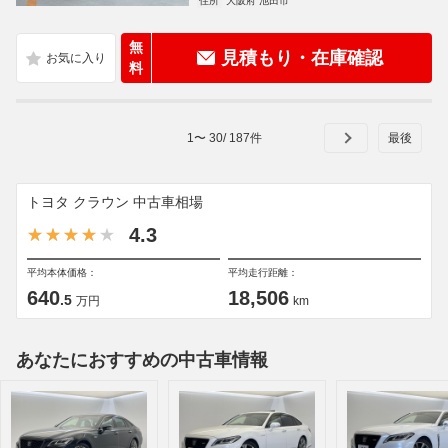
住所
大阪府 池田市
無
見積もり・在庫確認
料
1
〜
30
/
187
件
トヨタ クラウン 中古車相場
4.3
平均本体価格：
平均走行距離：
640
18,506
.5
万円
km
あなたにおすすめの中古車情報