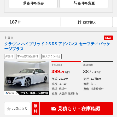
条件を保存
条件を変更
187
件
並び替え
トヨタ
NEW
クラウン ハイブリッド 2.5 RS アドバンス セーフティパッケ
ージプラス
保証付
車両品質保証書付
購入プラン付き
支払総額
本体価格
.
.
399
387
9
3
万円
万円
年式
2018年
走行
2.7万km
車検
'27/10
修復
なし
保証
保証付
整備
法定整備付
住所
大阪府 寝屋川市
無
見積もり・在庫確認
料