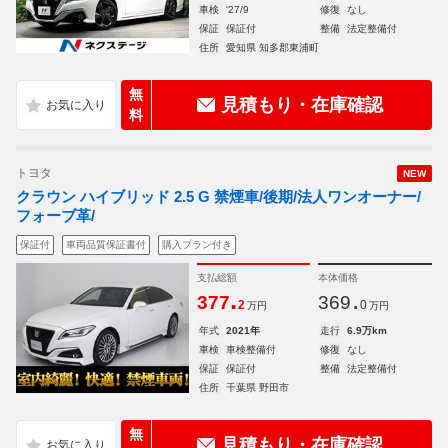
車検
'27/9
修復
なし
保証
保証付
整備
法定整備付
住所
愛知県 知多郡東浦町
無
見積もり・在庫確認
料
トヨタ
NEW
クラウン ハイブリッド 2.5 G 禁煙車/後期/法人ワンオーナー/
フォーブ革/
保証付
車両品質保証書付
購入プラン付き
支払総額
本体価格
.
.
377
369
2
0
万円
万円
年式
2021年
走行
6.9万km
車検
車検整備付
修復
なし
保証
保証付
整備
法定整備付
住所
千葉県 野田市
無
見積もり・在庫確認