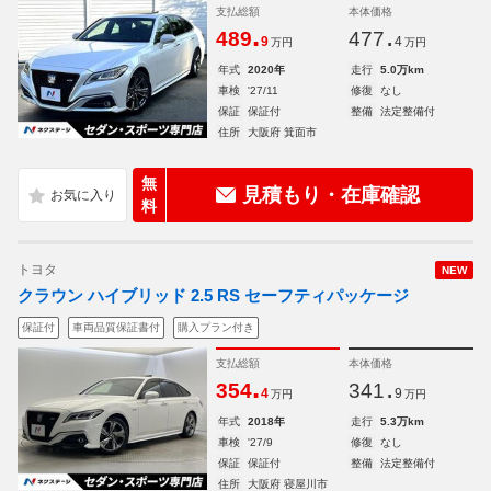
支払総額
本体価格
.
.
489
477
9
4
万円
万円
年式
2020年
走行
5.0万km
車検
'27/11
修復
なし
保証
保証付
整備
法定整備付
住所
大阪府 箕面市
無
見積もり・在庫確認
料
トヨタ
NEW
クラウン ハイブリッド 2.5 RS セーフティパッケージ
保証付
車両品質保証書付
購入プラン付き
支払総額
本体価格
.
.
354
341
4
9
万円
万円
年式
2018年
走行
5.3万km
車検
'27/9
修復
なし
保証
保証付
整備
法定整備付
住所
大阪府 寝屋川市