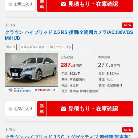
無
見積もり・在庫確認
料
トヨタ
NEW
クラウン ハイブリッド 2.5 RS 後期/全周囲カメラ/AC100V/BS
M/HUD
保証付
車両品質保証書付
購入プラン付き
支払総額
本体価格
.
.
287
277
8
0
万円
万円
年式
2021年
走行
9.9万km
車検
車検整備付
修復
なし
保証
保証付
整備
法定整備付
住所
静岡県 静岡市清水区
無
見積もり・在庫確認
料
トヨタ
NEW
クラウン ハイブリッド 3.5 G エグゼクティブ 禁煙車/黒本革/