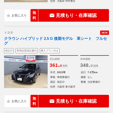
住所
大阪府 堺市東区
無
見積もり・在庫確認
料
トヨタ
NEW
クラウン ハイブリッド 2.5 G 後期モデル 革シート フルセ
グ
保証付
車両品質保証書付
購入プラン付き
支払総額
本体価格
.
.
361
348
9
0
万円
万円
年式
2022年
走行
7.0万km
車検
車検整備付
修復
なし
保証
保証付
整備
法定整備付
住所
大阪府 東大阪市
無
見積もり・在庫確認
料