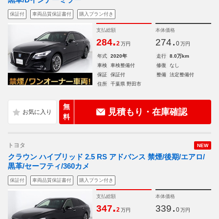
保証付
車両品質保証書付
購入プラン付き
支払総額
本体価格
.
.
284
274
2
0
万円
万円
年式
2020年
走行
8.0万km
車検
車検整備付
修復
なし
保証
保証付
整備
法定整備付
住所
千葉県 野田市
無
見積もり・在庫確認
料
トヨタ
NEW
クラウン ハイブリッド 2.5 RS アドバンス 禁煙/後期/エアロ/
黒革/セーフティ/360カメ
保証付
車両品質保証書付
購入プラン付き
支払総額
本体価格
.
.
347
339
2
0
万円
万円