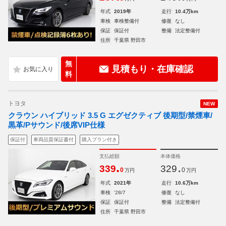
年式
2019年
走行
10.4万km
車検
車検整備付
修復
なし
保証
保証付
整備
法定整備付
住所
千葉県 野田市
無
見積もり・在庫確認
料
トヨタ
NEW
クラウン ハイブリッド 3.5 G エグゼクティブ 後期型/禁煙車/
黒革/Pサウンド/後席VIP仕様
保証付
車両品質保証書付
購入プラン付き
支払総額
本体価格
.
.
339
329
0
0
万円
万円
年式
2021年
走行
10.6万km
車検
'28/7
修復
なし
保証
保証付
整備
法定整備付
住所
千葉県 野田市