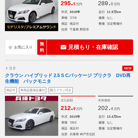
.
.
295
289
5
0
万円
万円
年式
2018年
走行
11.9万km
車検
'27/8
修復
なし
保証
保証付
整備
法定整備付
住所
千葉県 野田市
無
見積もり・在庫確認
料
トヨタ
NEW
クラウン ハイブリッド 2.5 S Cパッケージ プリクラ DVD再
生機能 バックモニタ
保証付
車両品質保証書付
購入プラン付き
支払総額
本体価格
.
.
212
202
9
4
万円
万円
年式
2019年
走行
13.4万km
車検
'28/2
修復
なし
保証
保証付
整備
法定整備付
住所
兵庫県 神戸市北区