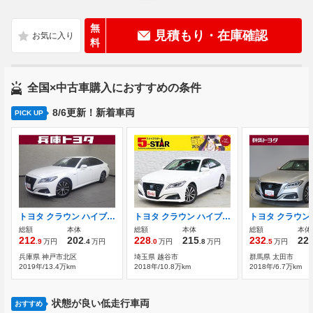
無
見積もり・在庫確認
料
全国×中古車購入におすすめの条件
8/6更新！新着車両
PICK UP
トヨタ クラウン ハイブリッド 2.5 S Cパッケージ プリクラ DVD再生機能 バックモニタ
トヨタ クラウン ハイブリッド 2.5 S Cパッケージ 1オーナー/黒革電動シート/レーダークルコ
総額
本体
総額
本体
総額
本体
212
202
228
215
232
22
.9
万円
.4
万円
.0
万円
.8
万円
.5
万円
兵庫県 神戸市北区
埼玉県 越谷市
群馬県 太田市
2019年/13.4万km
2018年/10.8万km
2018年/6.7万km
状態が良い低走行車両
おすすめ