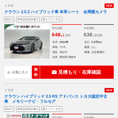
トヨタ
NEW
クラウン 2.5 Z ハイブリッド車 本革シート 全周囲カメラ
保証付
車両品質保証書付
購入プラン付き
支払総額
本体価格
.
.
648
638
1
0
万円
万円
年式
2024年
走行
0.8万km
車検
'27/5
修復
なし
保証
保証付
整備
法定整備付
住所
愛知県 岡崎市
無
見積もり・在庫確認
料
トヨタ
NEW
クラウン ハイブリッド 2.5 RS アドバンス トヨタ認定中古
車 メモリーナビ・フルセグ
保証付
車両品質保証書付
購入プラン付き
支払総額
本体価格