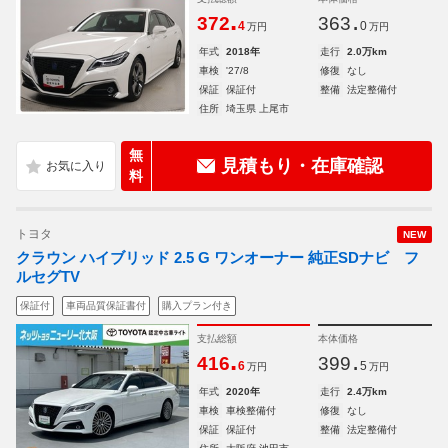
.
.
372
363
4
0
万円
万円
年式
2018年
走行
2.0万km
車検
'27/8
修復
なし
保証
保証付
整備
法定整備付
住所
埼玉県 上尾市
無
見積もり・在庫確認
料
トヨタ
NEW
クラウン ハイブリッド 2.5 G ワンオーナー 純正SDナビ フ
ルセグTV
保証付
車両品質保証書付
購入プラン付き
支払総額
本体価格
.
.
416
399
6
5
万円
万円
年式
2020年
走行
2.4万km
車検
車検整備付
修復
なし
保証
保証付
整備
法定整備付