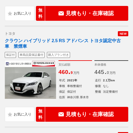
無
見積もり・在庫確認
料
トヨタ
NEW
クラウン ハイブリッド 2.5 RS アドバンス トヨタ認定中古
車 禁煙車
保証付
車両品質保証書付
購入プラン付き
支払総額
本体価格
.
.
460
445
9
0
万円
万円
年式
2021年
走行
2.1万km
車検
車検整備付
修復
なし
保証
保証付
整備
法定整備付
住所
神奈川県 厚木市
無
見積もり・在庫確認
料