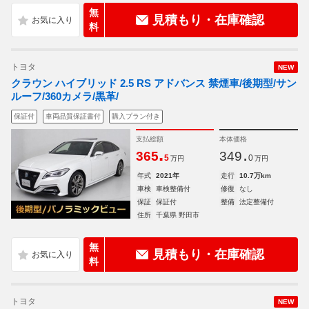
無
見積もり・在庫確認
料
トヨタ
NEW
クラウン ハイブリッド 2.5 RS アドバンス 禁煙車/後期型/サン
ルーフ/360カメラ/黒革/
保証付
車両品質保証書付
購入プラン付き
支払総額
本体価格
.
.
365
349
5
0
万円
万円
年式
2021年
走行
10.7万km
車検
車検整備付
修復
なし
保証
保証付
整備
法定整備付
住所
千葉県 野田市
無
見積もり・在庫確認
料
トヨタ
NEW