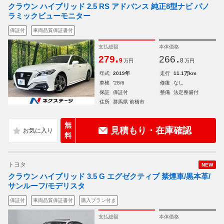
クラウン ハイブリッド 2.5 RS アドバンス 純正8型ナビ パノ
ラミックビューモニター
保証付
車両品質保証書付
支払総額
本体価格
.
.
279
266
9
8
万円
万円
年式
2019年
走行
11.1万km
車検
'28/6
修復
なし
保証
保証付
整備
法定整備付
住所
群馬県 前橋市
無
見積もり・在庫確認
料
トヨタ
NEW
クラウン ハイブリッド 3.5 G エグゼクティブ 禁煙車/黒本革/
サンルーフ/モデリスタ
保証付
車両品質保証書付
購入プラン付き
支払総額
本体価格