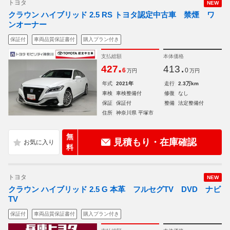
トヨタ
NEW
クラウン ハイブリッド 2.5 RS トヨタ認定中古車 禁煙 ワ
ンオーナー
保証付
車両品質保証書付
購入プラン付き
支払総額
本体価格
.
.
427
413
6
0
万円
万円
年式
2021年
走行
2.3万km
車検
車検整備付
修復
なし
保証
保証付
整備
法定整備付
住所
神奈川県 平塚市
無
見積もり・在庫確認
料
トヨタ
NEW
クラウン ハイブリッド 2.5 G 本革 フルセグTV DVD ナビ
TV
保証付
車両品質保証書付
購入プラン付き