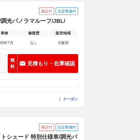
保証付
法定整備付
/調光パノラマルーフ/JBL/
車検
修復歴
販売地域
029年7月
なし
大阪府
無
見積もり・在庫確認
料
クーポン
保証付
法定整備付
ナイトシェード 特別仕様車/調光パ