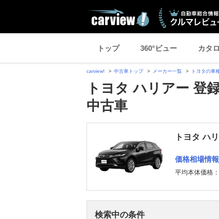
トップ
360°ビュー
カタ
carview!
中古車トップ
メーカー一覧
トヨタの車
トヨタ ハリアー 登
中古車
トヨタ ハ
価格相場情報
平均本体価格
検索中の条件