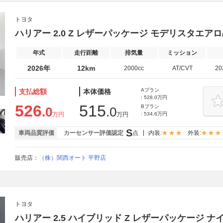
トヨタ
ハリアー 2.0 Z レザーパッケージ モデリスタエアロ
年式
走行距離
排気量
ミッション
2026年
12km
2000cc
AT/CVT
2
Aプラン
支払総額
本体価格
: 528.0万円
526
515
Bプラン
.0
.0
万円
万円
: 534.6万円
S
車両品質評価
カーセンサー評価認定
点
内装:
外装:
販売店：
（株）関西オート 平野店
トヨタ
ハリアー 2.5 ハイブリッド Z レザーパッケージ 