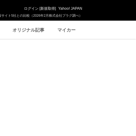
ログイン
[
新規取得
]
Yahoo! JAPAN
サイト5社との比較（2026年2月株式会社プラグ調べ）
オリジナル記事
マイカー