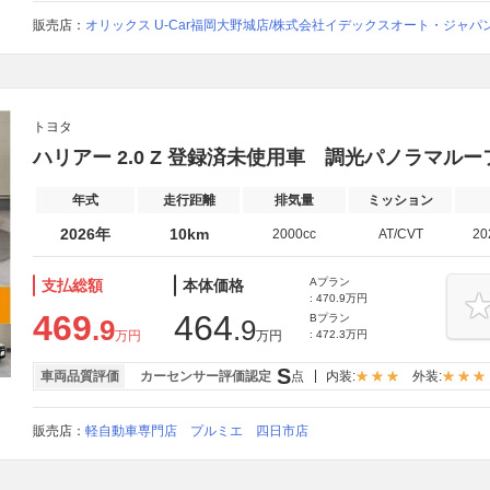
販売店：
オリックス U-Car福岡大野城店/株式会社イデックスオート・ジャパ
トヨタ
ハリアー 2.0 Z 登録済未使用車 調光パノラマルー
年式
走行距離
排気量
ミッション
2026年
10km
2000cc
AT/CVT
2
Aプラン
支払総額
本体価格
: 470.9万円
469
464
Bプラン
.9
.9
万円
万円
: 472.3万円
S
車両品質評価
カーセンサー評価認定
点
内装:
外装:
販売店：
軽自動車専門店 プルミエ 四日市店