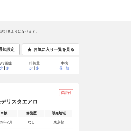
継げるようになります。
通知設定
お気に入り一覧を見る
走行距離
排気量
車検
少
多
少
多
長
短
保証付
 モデリスタエアロ
車検
修復歴
販売地域
29年2月
なし
東京都