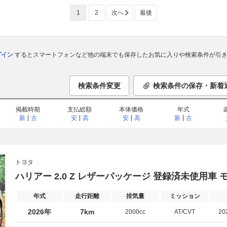
1
2
次へ
最後
ログイン
するとスマートフォンなど他の端末でも保存したお気に入りや検索条件が引き
検索条件変更
検索条件の保存・新着
掲載時期
支払総額
本体価格
年式
新
古
安
高
安
高
新
古
トヨタ
ハリアー 2.0 Z レザーパッケージ 登録済未使用車
年式
走行距離
排気量
ミッション
2026年
7km
2000cc
AT/CVT
20