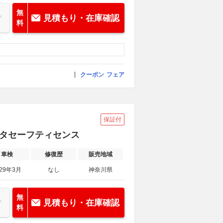
無
見積もり・在庫確認
料
クーポン
フェア
保証付
トヨタセーフティセンス
車検
修復歴
販売地域
029年3月
なし
神奈川県
無
見積もり・在庫確認
料