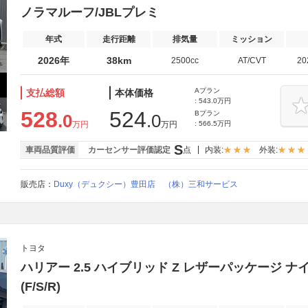
ノラマルーフ/JBLプレミ
年式
走行距離
排気量
ミッション
2026年
38km
2500cc
AT/CVT
2
Aプラン
支払総額
本体価格
: 543.0万円
528
524
Bプラン
.0
.0
万円
万円
: 566.5万円
S
車両品質評価
カーセンサー評価認定
点
内装:
外装:
販売店：
Duxy（デュクシー）豊田店 （株）三和サービス
トヨタ
ハリアー 2.5 ハイブリッド Z レザーパッケージ 
(F/S/R)