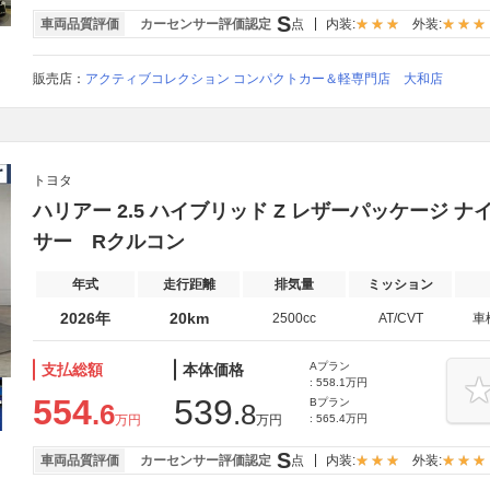
S
車両品質評価
カーセンサー評価認定
点
内装:
外装:
販売店：
アクティブコレクション コンパクトカー＆軽専門店 大和店
トヨタ
ハリアー 2.5 ハイブリッド Z レザーパッケージ 
サー Rクルコン
年式
走行距離
排気量
ミッション
2026年
20km
2500cc
AT/CVT
車
Aプラン
支払総額
本体価格
: 558.1万円
554
539
Bプラン
.6
.8
万円
万円
: 565.4万円
S
車両品質評価
カーセンサー評価認定
点
内装:
外装: