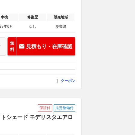
車検
修復歴
販売地域
029年6月
なし
愛知県
無
見積もり・在庫確認
料
クーポン
保証付
法定整備付
ナイトシェード モデリスタエアロ