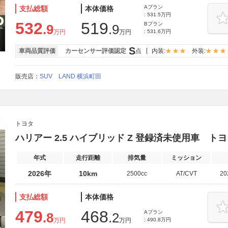
Aプラン
支払総額
本体価格
: 531.5万円
532
519
Bプラン
.9
.9
万円
万円
: 531.6万円
S
車両品質評価
カーセンサー評価認定
点
内装:
外装:
販売店：
SUV LAND 横浜町田
トヨタ
ハリアー 2.5 ハイブリッド Z 登録済未使用車 
年式
走行距離
排気量
ミッション
2026年
10km
2500cc
AT/CVT
2
支払総額
本体価格
479
468
Aプラン
.8
.2
万円
万円
: 490.8万円