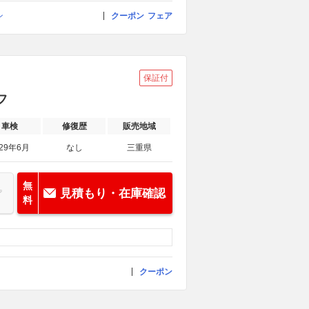
ン
クーポン
フェア
保証付
フ
車検
修復歴
販売地域
029年6月
なし
三重県
無
見積もり・在庫確認
料
クーポン