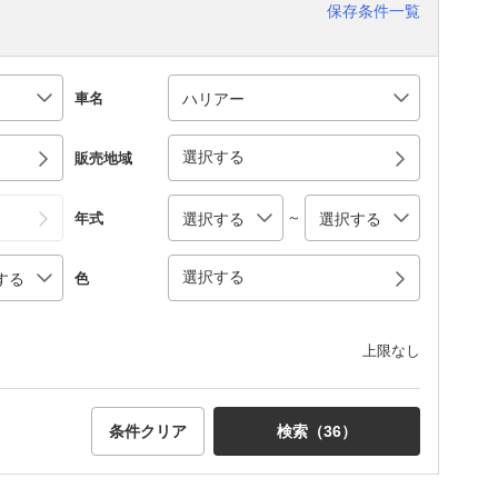
保存条件一覧
車名
選択する
販売地域
～
年式
選択する
色
上限なし
条件クリア
検索（
36
）