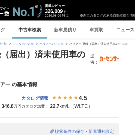
掲載レビュー
326,009
件
時点
※新車カタログのある自動車総合情報
2026.08.09
ログ
中古車検索
新車見積り
車買取
ニュース
種一覧
トヨタの中古車
ハリアーの中古車
ハリアー 登録（届出）済未使用車の中古車
録（届出）済未使用車の
提
供：
リアー の基本情報
4.5
カタログ情報
346.8
22.7
km/L（WLTC）
：
万円
カタログ燃費：
検索条件の保存・新着通知設定