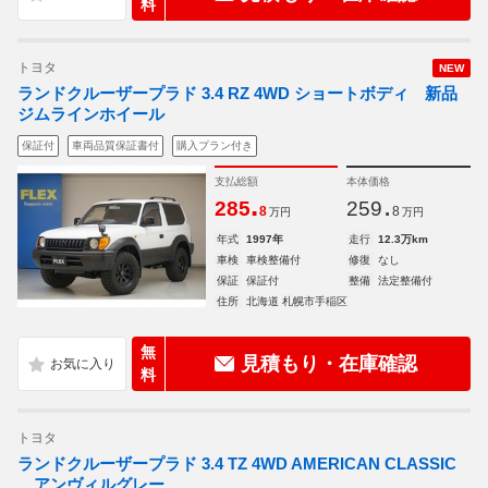
料
トヨタ
NEW
ランドクルーザープラド 3.4 RZ 4WD ショートボディ 新品
ジムラインホイール
保証付
車両品質保証書付
購入プラン付き
支払総額
本体価格
.
.
285
259
8
8
万円
万円
年式
1997年
走行
12.3万km
車検
車検整備付
修復
なし
保証
保証付
整備
法定整備付
住所
北海道 札幌市手稲区
無
見積もり・在庫確認
料
トヨタ
ランドクルーザープラド 3.4 TZ 4WD AMERICAN CLASSIC
アンヴィルグレー