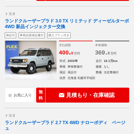
トヨタ
ランドクルーザープラド 3.0 TX リミテッド ディーゼルターボ
4WD 新品インジェクター交換
保証付
車両品質保証書付
購入プラン付き
支払総額
本体価格
.
.
400
369
0
8
万円
万円
年式
2002年
走行
18.1万km
車検
車検整備付
修復
なし
保証
保証付
整備
法定整備付
住所
北海道 札幌市手稲区
無
見積もり・在庫確認
料
トヨタ
ランドクルーザープラド 2.7 TX 4WD ナローボディ ベージ
ュ