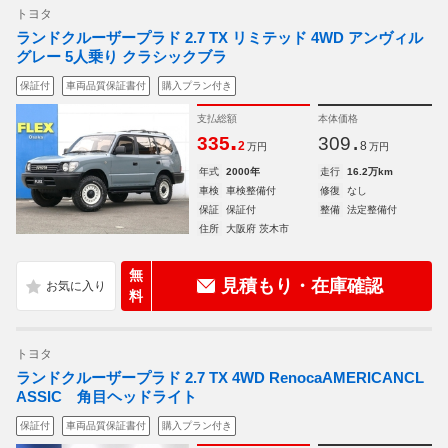
トヨタ
ランドクルーザープラド 2.7 TX リミテッド 4WD アンヴィル
グレー 5人乗り クラシックブラ
保証付
車両品質保証書付
購入プラン付き
支払総額
本体価格
.
.
335
309
2
8
万円
万円
年式
2000年
走行
16.2万km
車検
車検整備付
修復
なし
保証
保証付
整備
法定整備付
住所
大阪府 茨木市
無
見積もり・在庫確認
料
トヨタ
ランドクルーザープラド 2.7 TX 4WD RenocaAMERICANCL
ASSIC 角目ヘッドライト
保証付
車両品質保証書付
購入プラン付き