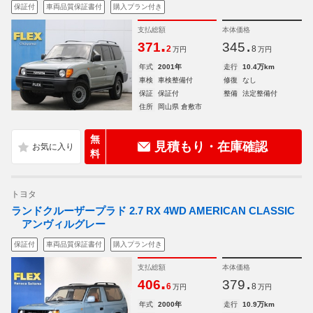
保証付
車両品質保証書付
購入プラン付き
支払総額
本体価格
.
.
371
345
2
8
万円
万円
年式
2001年
走行
10.4万km
車検
車検整備付
修復
なし
保証
保証付
整備
法定整備付
住所
岡山県 倉敷市
無
見積もり・在庫確認
料
トヨタ
ランドクルーザープラド 2.7 RX 4WD AMERICAN CLASSIC
アンヴィルグレー
保証付
車両品質保証書付
購入プラン付き
支払総額
本体価格
.
.
406
379
6
8
万円
万円
年式
2000年
走行
10.9万km