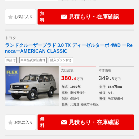
無
見積もり・在庫確認
料
トヨタ
ランドクルーザープラド 3.0 TX ディーゼルターボ 4WD ーRe
nocaーAMERICAN CLASSIC
保証付
車両品質保証書付
購入プラン付き
支払総額
本体価格
.
.
380
349
4
8
万円
万円
年式
1997年
走行
15.9万km
車検
車検整備付
修復
なし
保証
保証付
整備
法定整備付
住所
北海道 札幌市手稲区
無
見積もり・在庫確認
料