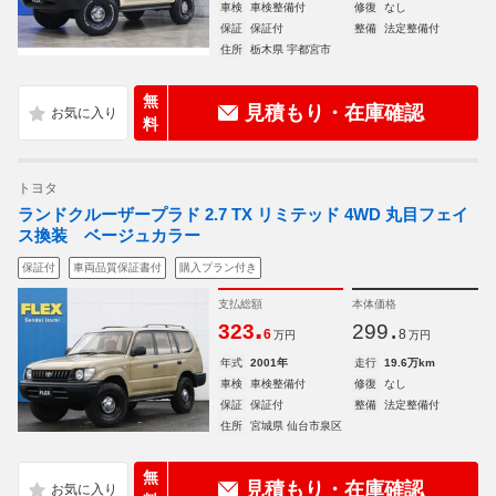
車検
車検整備付
修復
なし
保証
保証付
整備
法定整備付
住所
栃木県 宇都宮市
無
見積もり・在庫確認
料
トヨタ
ランドクルーザープラド 2.7 TX リミテッド 4WD 丸目フェイ
ス換装 ベージュカラー
保証付
車両品質保証書付
購入プラン付き
支払総額
本体価格
.
.
323
299
6
8
万円
万円
年式
2001年
走行
19.6万km
車検
車検整備付
修復
なし
保証
保証付
整備
法定整備付
住所
宮城県 仙台市泉区
無
見積もり・在庫確認