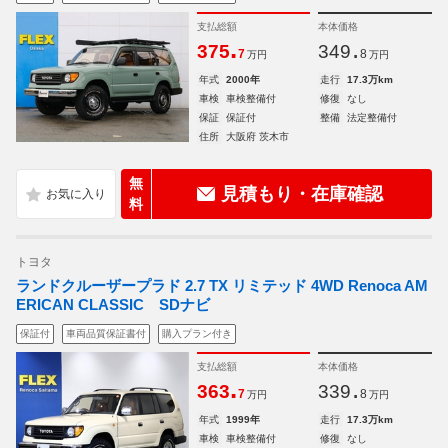
支払総額
本体価格
.
.
375
349
7
8
万円
万円
年式
2000年
走行
17.3万km
車検
車検整備付
修復
なし
保証
保証付
整備
法定整備付
住所
大阪府 茨木市
無
見積もり・在庫確認
料
トヨタ
ランドクルーザープラド 2.7 TX リミテッド 4WD Renoca AM
ERICAN CLASSIC SDナビ
保証付
車両品質保証書付
購入プラン付き
支払総額
本体価格
.
.
363
339
7
8
万円
万円
年式
1999年
走行
17.3万km
車検
車検整備付
修復
なし