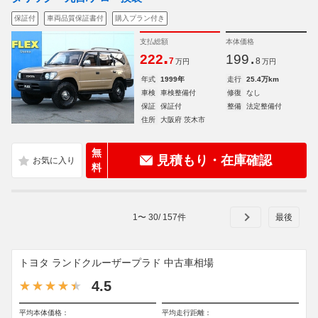
保証付
車両品質保証書付
購入プラン付き
支払総額
本体価格
.
.
222
199
7
8
万円
万円
年式
1999年
走行
25.4万km
車検
車検整備付
修復
なし
保証
保証付
整備
法定整備付
住所
大阪府 茨木市
無
見積もり・在庫確認
料
1
〜
30
/
157
件
トヨタ ランドクルーザープラド 中古車相場
4.5
平均本体価格：
平均走行距離：