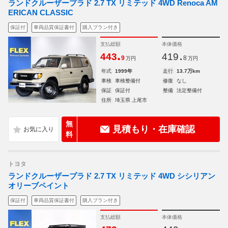
ランドクルーザープラド 2.7 TX リミテッド 4WD Renoca AM
ERICAN CLASSIC
保証付
車両品質保証書付
購入プラン付き
支払総額
本体価格
.
.
443
419
9
8
万円
万円
年式
1999年
走行
13.7万km
車検
車検整備付
修復
なし
保証
保証付
整備
法定整備付
住所
埼玉県 上尾市
無
見積もり・在庫確認
料
トヨタ
ランドクルーザープラド 2.7 TX リミテッド 4WD シシリアン
オリーブペイント
保証付
車両品質保証書付
購入プラン付き
支払総額
本体価格