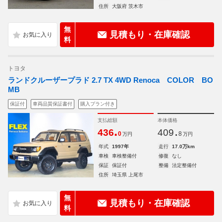
住所
大阪府 茨木市
無
見積もり・在庫確認
料
トヨタ
ランドクルーザープラド 2.7 TX 4WD Renoca COLOR BO
MB
保証付
車両品質保証書付
購入プラン付き
支払総額
本体価格
.
.
436
409
0
8
万円
万円
年式
1997年
走行
17.0万km
車検
車検整備付
修復
なし
保証
保証付
整備
法定整備付
住所
埼玉県 上尾市
無
見積もり・在庫確認
料