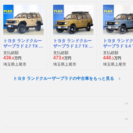
トヨタ ランドクルー
トヨタ ランドクルー
トヨタ ランド
ザープラド 2.7 TX 4
ザープラド 2.7 TX リ
ザープラド 3.4 T
WD
ミテッド 4WD
WD
支払総額
支払総額
支払総額
436
473
448
.0
万円
.9
万円
.1
万円
埼玉県上尾市
埼玉県上尾市
埼玉県上尾市
トヨタ ランドクルーザープラドの中古車をもっと見る