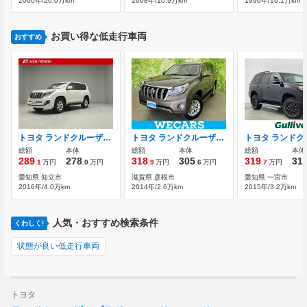
2000年/26.0万km
2008年/10.9万km
1996年/16.1万km
お買い得な低走行車両
おすすめ
トヨタ ランドクルーザープラド 2.7 TX 4WD モデリスタエアロキット
トヨタ ランドクルーザープラド 4.0 TZ 4WD 純正 SDナビ/ヘッドランプ LED/USBジャック
総額
本体
総額
本体
総額
本体
289
278
318
305
319
31
.1
万円
.0
万円
.9
万円
.6
万円
.7
万円
愛知県 知立市
滋賀県 彦根市
愛知県 一宮市
2016年/4.0万km
2014年/2.6万km
2015年/3.2万km
人気・おすすめ検索条件
くわしく!
状態が良い低走行車両
トヨタ