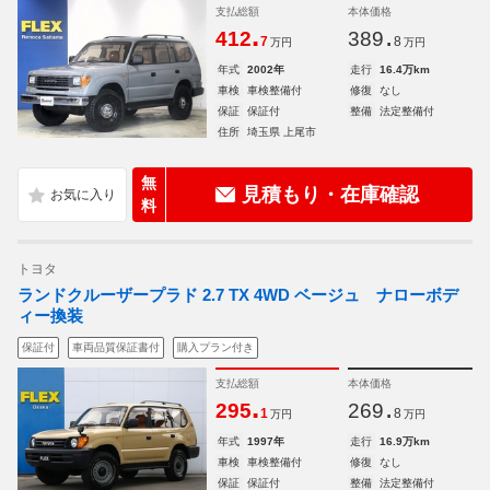
支払総額
本体価格
.
.
412
389
7
8
万円
万円
年式
2002年
走行
16.4万km
車検
車検整備付
修復
なし
保証
保証付
整備
法定整備付
住所
埼玉県 上尾市
無
見積もり・在庫確認
料
トヨタ
ランドクルーザープラド 2.7 TX 4WD ベージュ ナローボデ
ィー換装
保証付
車両品質保証書付
購入プラン付き
支払総額
本体価格
.
.
295
269
1
8
万円
万円
年式
1997年
走行
16.9万km
車検
車検整備付
修復
なし
保証
保証付
整備
法定整備付