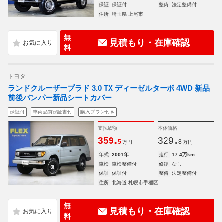
保証
保証付
整備
法定整備付
住所
埼玉県 上尾市
無
見積もり・在庫確認
料
トヨタ
ランドクルーザープラド 3.0 TX ディーゼルターボ 4WD 新品
前後バンパー新品シートカバー
保証付
車両品質保証書付
購入プラン付き
支払総額
本体価格
.
.
359
329
5
8
万円
万円
年式
2001年
走行
17.4万km
車検
車検整備付
修復
なし
保証
保証付
整備
法定整備付
住所
北海道 札幌市手稲区
無
見積もり・在庫確認
料