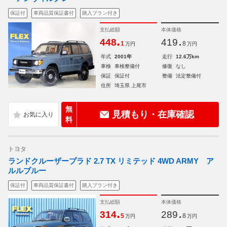
保証付
車両品質保証書付
購入プラン付き
支払総額
本体価格
.
.
448
419
1
8
万円
万円
年式
2001年
走行
12.6万km
車検
車検整備付
修復
なし
保証
保証付
整備
法定整備付
住所
埼玉県 上尾市
無
見積もり・在庫確認
料
トヨタ
ランドクルーザープラド 2.7 TX リミテッド 4WD ARMY ア
ルルブルー
保証付
車両品質保証書付
購入プラン付き
支払総額
本体価格
.
.
314
289
5
8
万円
万円