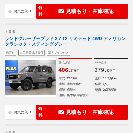
無
見積もり・在庫確認
料
トヨタ
ランドクルーザープラド 2.7 TX リミテッド 4WD アメリカン
クラシック・スティンググレー
保証付
車両品質保証書付
購入プラン付き
支払総額
本体価格
.
.
406
379
7
8
万円
万円
年式
2001年
走行
14.9万km
車検
車検整備付
修復
なし
保証
保証付
整備
法定整備付
住所
栃木県 宇都宮市
無
見積もり・在庫確認
料
トヨタ