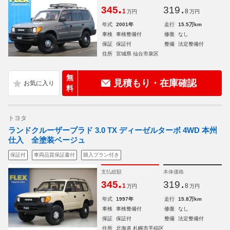
.
.
345
319
1
8
万円
万円
年式
2001年
走行
15.5万km
車検
車検整備付
修復
なし
保証
保証付
整備
法定整備付
住所
宮城県 仙台市泉区
無
見積もり・在庫確認
料
トヨタ
ランドクルーザープラド 3.0 TX ディーゼルターボ 4WD 本州
仕入 全塗装ベージュ
保証付
車両品質保証書付
購入プラン付き
支払総額
本体価格
.
.
345
319
1
8
万円
万円
年式
1997年
走行
15.8万km
車検
車検整備付
修復
なし
保証
保証付
整備
法定整備付
住所
北海道 札幌市手稲区