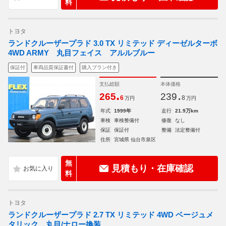
料
トヨタ
ランドクルーザープラド 3.0 TX リミテッド ディーゼルターボ
4WD ARMY 丸目フェイス アルルブルー
保証付
車両品質保証書付
購入プラン付き
支払総額
本体価格
.
.
265
239
6
8
万円
万円
年式
1999年
走行
21.9万km
車検
車検整備付
修復
なし
保証
保証付
整備
法定整備付
住所
宮城県 仙台市泉区
無
見積もり・在庫確認
料
トヨタ
ランドクルーザープラド 2.7 TX リミテッド 4WD ベージュメ
タリック 丸目/ナロー換装