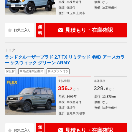
車検
車検整備付
修復
なし
保証
保証付
整備
法定整備付
住所
埼玉県 上尾市
無
見積もり・在庫確認
料
トヨタ
ランドクルーザープラド 2.7 TX リミテッド 4WD アースカラ
ー ケスウィック グリーン ARMY
保証付
車両品質保証書付
購入プラン付き
支払総額
本体価格
.
.
356
329
2
8
万円
万円
年式
2000年
走行
12.3万km
車検
車検整備付
修復
なし
保証
保証付
整備
法定整備付
住所
愛知県 刈谷市
無
見積もり・在庫確認