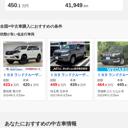
450
41,949
.1
万円
km
全国×中古車購入におすすめの条件
状態が良い低走行車両
トヨタ ランドクルーザープラド 2.7 TX 4WD 1オーナー/マルチナビ/全周囲カメラ
トヨタ ランドクルーザープラド 2.7 TX Lパッケージ 4WD 純正9型メモリーナビ・フルセグTV・バック
総額
本体
総額
本体
総額
本体
433
420
449
439
464
445
.8
万円
.1
万円
.5
万円
.0
万円
.9
万円
.4
愛知県 豊川市
埼玉県 北本市
茨城県 ひたちなか市
2024年/1.0万km
2021年/0.6万km
2023年/1.0万km
あなたにおすすめの中古車情報