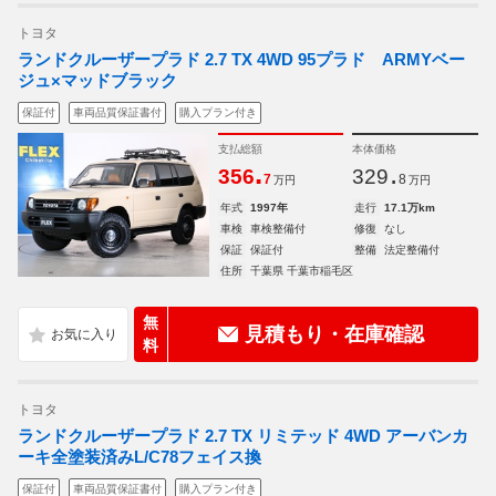
トヨタ
ランドクルーザープラド 2.7 TX 4WD 95プラド ARMYベー
ジュ×マッドブラック
保証付
車両品質保証書付
購入プラン付き
支払総額
本体価格
.
.
356
329
7
8
万円
万円
年式
1997年
走行
17.1万km
車検
車検整備付
修復
なし
保証
保証付
整備
法定整備付
住所
千葉県 千葉市稲毛区
無
見積もり・在庫確認
料
トヨタ
ランドクルーザープラド 2.7 TX リミテッド 4WD アーバンカ
ーキ全塗装済みL/C78フェイス換
保証付
車両品質保証書付
購入プラン付き