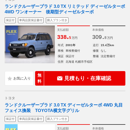
ランドクルーザープラド 3.0 TX リミテッド ディーゼルターボ
4WD ワンオーナー 後期型ディーゼルターボ
保証付
車両品質保証書付
購入プラン付き
支払総額
本体価格
.
.
338
309
5
8
万円
万円
年式
2001年
走行
15.4万km
車検
車検整備付
修復
なし
保証
保証付
整備
法定整備付
住所
北海道 札幌市手稲区
無
見積もり・在庫確認
料
トヨタ
ランドクルーザープラド 3.0 TX ディーゼルターボ 4WD 丸目
フェイス換装 TOYOTA横文字グリル
保証付
車両品質保証書付
購入プラン付き
支払総額
本体価格