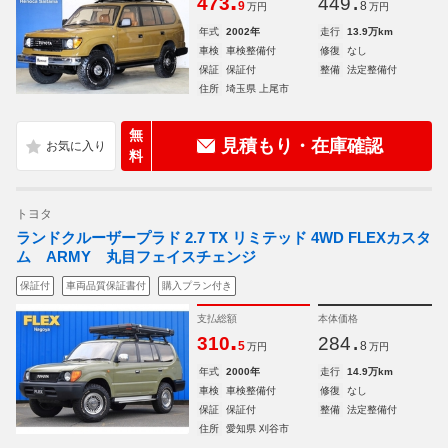
.
.
473
449
9
8
万円
万円
年式
2002年
走行
13.9万km
車検
車検整備付
修復
なし
保証
保証付
整備
法定整備付
住所
埼玉県 上尾市
無
見積もり・在庫確認
料
トヨタ
ランドクルーザープラド 2.7 TX リミテッド 4WD FLEXカスタ
ム ARMY 丸目フェイスチェンジ
保証付
車両品質保証書付
購入プラン付き
支払総額
本体価格
.
.
310
284
5
8
万円
万円
年式
2000年
走行
14.9万km
車検
車検整備付
修復
なし
保証
保証付
整備
法定整備付
住所
愛知県 刈谷市