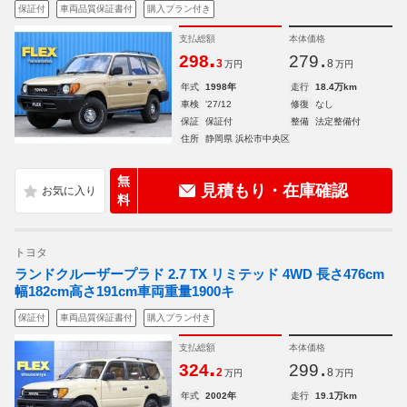
保証付
車両品質保証書付
購入プラン付き
支払総額
本体価格
.
.
298
279
3
8
万円
万円
年式
1998年
走行
18.4万km
車検
'27/12
修復
なし
保証
保証付
整備
法定整備付
住所
静岡県 浜松市中央区
無
見積もり・在庫確認
料
トヨタ
ランドクルーザープラド 2.7 TX リミテッド 4WD 長さ476cm
幅182cm高さ191cm車両重量1900キ
保証付
車両品質保証書付
購入プラン付き
支払総額
本体価格
.
.
324
299
2
8
万円
万円
年式
2002年
走行
19.1万km