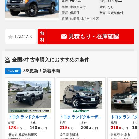
年式
2000年
走行
13.5万km
車検
車検整備付
修復
なし
保証
保証付
整備
法定整備付
住所
静岡県 浜松市中央区
無
見積もり・在庫確認
料
全国×中古車購入におすすめの条件
8/8更新！新着車両
PICK UP
トヨタ ランドクルーザープラド 3.0 TX リミテッド ディーゼルターボ 4WD
トヨタ ランドクルーザープラド 2.7 TXリミテッド 4WD 純HDDナビ/バックカメラ/ETC/キーレス
総額
本体
総額
本体
総額
本体
178
166
219
206
219
19
.0
万円
.0
万円
.8
万円
.4
万円
.9
万円
北海道 札幌市清田区
埼玉県 新座市
岐阜県 岐阜市