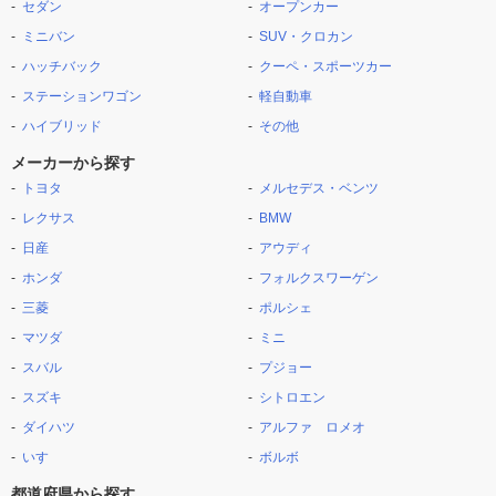
セダン
オープンカー
ミニバン
SUV・クロカン
ハッチバック
クーペ・スポーツカー
ステーションワゴン
軽自動車
ハイブリッド
その他
メーカーから探す
トヨタ
メルセデス・ベンツ
レクサス
BMW
日産
アウディ
ホンダ
フォルクスワーゲン
三菱
ポルシェ
マツダ
ミニ
スバル
プジョー
スズキ
シトロエン
ダイハツ
アルファ ロメオ
いすゞ
ボルボ
都道府県から探す