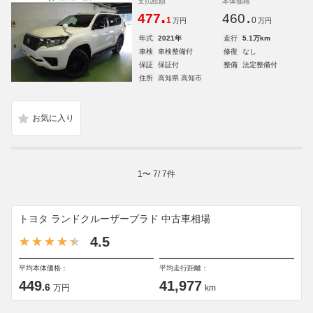
支払総額
本体価格
.
.
477
460
1
0
万円
万円
年式
2021年
走行
5.1万km
車検
車検整備付
修復
なし
保証
保証付
整備
法定整備付
住所
高知県 高知市
1
〜
7
/
7
件
トヨタ ランドクルーザープラド 中古車相場
4.5
平均本体価格：
平均走行距離：
449
41,977
.6
万円
km