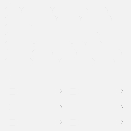
４ＷＤ
定期点検記録簿
ワンオーナーカー
福祉車両
メーカー系販売店取り扱い車
修復歴無し
アルミホイール
寒冷地仕様車
過給機設定モデル（ターボ・スーパーチャージャーなど)
ETC
CDプレーヤー
カーナビゲーション
禁煙車
法定整備付き
保証付き
エアバッグ
ディスチャージドランプ
支払総顔あり
クーポンあり
車両品質評価書付
新着車両