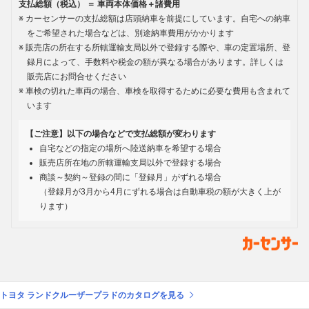
支払総額（税込） ＝ 車両本体価格＋諸費用
カーセンサーの支払総額は店頭納車を前提にしています。自宅への納車
をご希望された場合などは、別途納車費用がかかります
販売店の所在する所轄運輸支局以外で登録する際や、車の定置場所、登
録月によって、手数料や税金の額が異なる場合があります。詳しくは
販売店にお問合せください
車検の切れた車両の場合、車検を取得するために必要な費用も含まれて
います
【ご注意】以下の場合などで支払総額が変わります
自宅などの指定の場所へ陸送納車を希望する場合
販売店所在地の所轄運輸支局以外で登録する場合
商談～契約～登録の間に「登録月」がずれる場合
（登録月が3月から4月にずれる場合は自動車税の額が大きく上が
ります）
トヨタ ランドクルーザープラドのカタログを見る