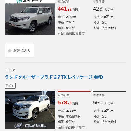
支払総額
本体価格
.
.
441
428
2
0
万円
万円
年式
2022年
走行
2.9万km
車検
'27/12
修復
なし
保証
保証付
整備
法定整備付
住所
高知県 高知市
トヨタ
ランドクルーザープラド 2.7 TX Lパッケージ 4WD
保証付
支払総額
本体価格
.
.
578
560
0
0
万円
万円
年式
2023年
走行
3.2万km
車検
車検整備付
修復
なし
保証
保証付
整備
法定整備付
住所
高知県 高知市