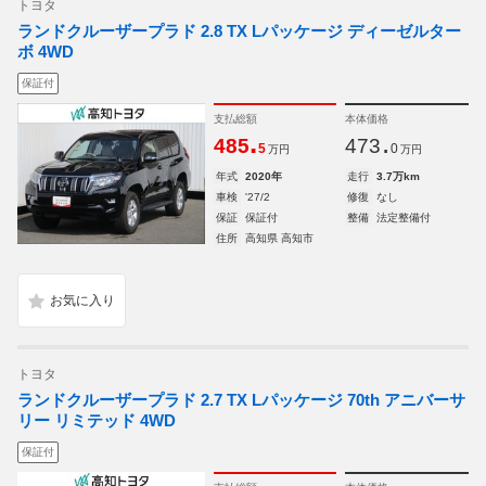
トヨタ
ランドクルーザープラド 2.8 TX Lパッケージ ディーゼルター
ボ 4WD
保証付
支払総額
本体価格
.
.
485
473
5
0
万円
万円
年式
2020年
走行
3.7万km
車検
'27/2
修復
なし
保証
保証付
整備
法定整備付
住所
高知県 高知市
トヨタ
ランドクルーザープラド 2.7 TX Lパッケージ 70th アニバーサ
リー リミテッド 4WD
保証付