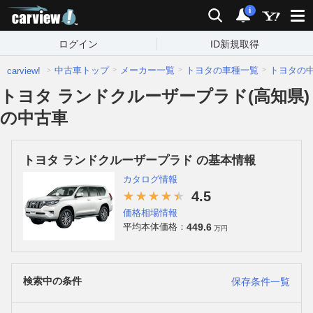
carview!
検索
通知
i
ログイン
ID新規取得
中古車トップ
メーカー一覧
トヨタの車種一覧
トヨタの
carview!
トヨタ ランドクルーザープラド(高知県)
の中古車
トヨタ ランドクルーザープラド の基本情報
カタログ情報
4.5
価格相場情報
449.6
平均本体価格：
万円
検索中の条件
保存条件一覧