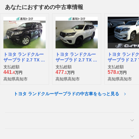
あなたにおすすめの中古車情報
トヨタ ランドクルー
トヨタ ランドクルー
トヨタ ランド
ザープラド 2.7 TX 4
ザープラド 2.7 TX L
ザープラド 2.7 
WD
パッケージ 70th アニ
パッケージ 4W
支払総額
支払総額
支払総額
バーサリー リミテッ
441
477
578
.4
万円
.1
万円
.0
万円
ド 4WD
高知県高知市
高知県高知市
高知県高知市
トヨタ ランドクルーザープラドの中古車をもっと見る