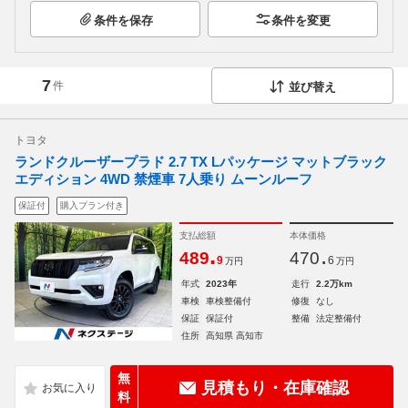
条件を保存
条件を変更
7
件
並び替え
トヨタ
ランドクルーザープラド 2.7 TX Lパッケージ マットブラック
エディション 4WD 禁煙車 7人乗り ムーンルーフ
保証付
購入プラン付き
支払総額
本体価格
.
.
489
470
9
6
万円
万円
年式
2023年
走行
2.2万km
車検
車検整備付
修復
なし
保証
保証付
整備
法定整備付
住所
高知県 高知市
無
見積もり・在庫確認
料