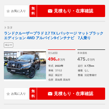
無
見積もり・在庫確認
料
トヨタ
ランドクルーザープラド 2.7 TX Lパッケージ マットブラック
エディション 4WD アルパイン9インチナビ 7人乗り
保証付
支払総額
本体価格
.
.
496
475
0
0
万円
万円
年式
2022年
走行
3.7万km
車検
'27/12
修復
なし
保証
保証付
整備
法定整備付
住所
高知県 高知市
無
見積もり・在庫確認
料