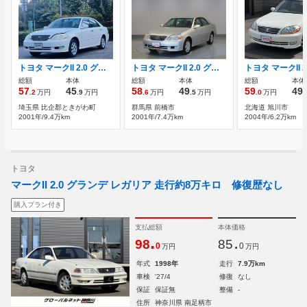
トヨタ マークII 2.0 グランデ ETC
トヨタ マークII 2.0 グランデ ETC CD再生 オートエアコン
総額
本体
総額
本体
総額
本体
57
45
58
49
59
49
.2
万円
.9
万円
.6
万円
.5
万円
.0
万円
.
埼玉県 比企郡ときがわ町
群馬県 前橋市
北海道 旭川市
2001年/9.4万km
2001年/7.4万km
2004年/6.2万km
トヨタ
マークII 2.0 グランデ レガリア 走行約8万キロ 修復歴なし
購入プラン付き
支払総額
本体価格
.
.
98
85
0
0
万円
万円
年式
1998年
走行
7.9万km
車検
'27/4
修復
なし
保証
保証無
整備
-
住所
神奈川県 南足柄市