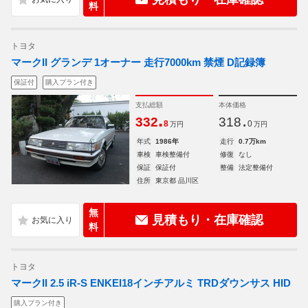
料
トヨタ
マークII グランデ 1オーナー 走行7000km 禁煙 D記録簿
保証付
購入プラン付き
支払総額
本体価格
.
.
332
318
8
0
万円
万円
年式
1986年
走行
0.7万km
車検
車検整備付
修復
なし
保証
保証付
整備
法定整備付
住所
東京都 品川区
無
見積もり・在庫確認
料
トヨタ
マークII 2.5 iR-S ENKEI18インチアルミ TRDダウンサス HID
購入プラン付き