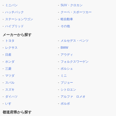
ミニバン
SUV・クロカン
ハッチバック
クーペ・スポーツカー
ステーションワゴン
軽自動車
ハイブリッド
その他
メーカーから探す
トヨタ
メルセデス・ベンツ
レクサス
BMW
日産
アウディ
ホンダ
フォルクスワーゲン
三菱
ポルシェ
マツダ
ミニ
スバル
プジョー
スズキ
シトロエン
ダイハツ
アルファ ロメオ
いすゞ
ボルボ
都道府県から探す