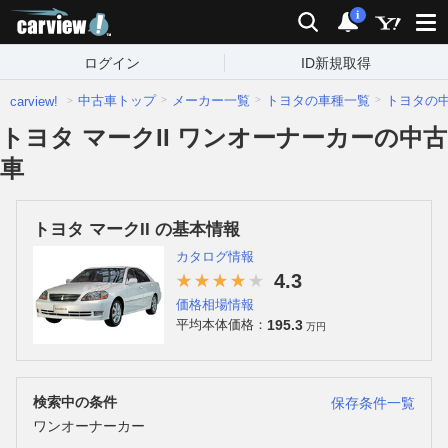
carview!
検索
通知
i
ログイン
ID新規取得
中古車トップ
メーカー一覧
トヨタの車種一覧
トヨタの
carview!
トヨタ マークII ワンオーナーカーの中古
車
トヨタ マークII の基本情報
カタログ情報
4.3
価格相場情報
195.3
平均本体価格：
万円
検索中の条件
保存条件一覧
ワンオーナーカー