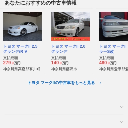
あなたにおすすめの中古車情報
トヨタ マークII 2.5
トヨタ マークII 2.0
トヨタ マークII
グランデiR-V
グランデ
ラーS改
支払総額
支払総額
支払総額
279
140
480
.9
万円
.0
万円
.9
万円
神奈川県高座郡寒川町
神奈川県藤沢市
神奈川県愛甲郡
トヨタ マークIIの中古車をもっと見る