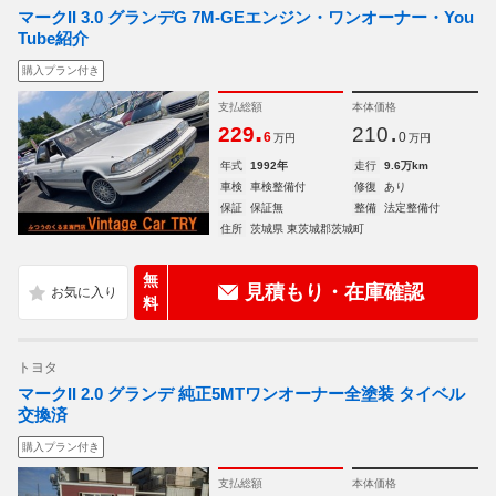
マークII 3.0 グランデG 7M-GEエンジン・ワンオーナー・You
Tube紹介
購入プラン付き
支払総額
本体価格
.
.
229
210
6
0
万円
万円
年式
1992年
走行
9.6万km
車検
車検整備付
修復
あり
保証
保証無
整備
法定整備付
住所
茨城県 東茨城郡茨城町
無
見積もり・在庫確認
料
トヨタ
マークII 2.0 グランデ 純正5MTワンオーナー全塗装 タイベル
交換済
購入プラン付き
支払総額
本体価格