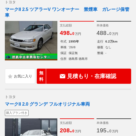
トヨタ
マークII 2.5 ツアラーV ワンオーナー 禁煙車 ガレージ保管
車
支払総額
本体価格
.
.
498
488
0
0
万円
万円
年式
1995年
走行
6.2万km
車検
'26/8
修復
なし
保証
保証無
整備
-
住所
徳島県 徳島市
無
見積もり・在庫確認
料
トヨタ
マークII 2.0 グランデ フルオリジナル車両
購入プラン付き
支払総額
本体価格
.
.
208
195
0
0
万円
万円