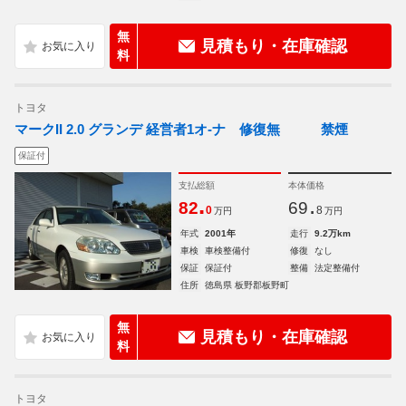
無
見積もり・在庫確認
料
トヨタ
マークII 2.0 グランデ 経営者1オ-ナ 修復無 禁煙
保証付
支払総額
本体価格
.
.
82
69
0
8
万円
万円
年式
2001年
走行
9.2万km
車検
車検整備付
修復
なし
保証
保証付
整備
法定整備付
住所
徳島県 板野郡板野町
無
見積もり・在庫確認
料
トヨタ