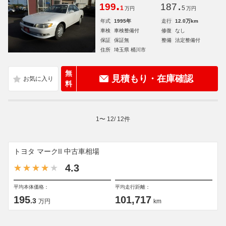
.
.
199
187
1
5
万円
万円
年式
1995年
走行
12.0万km
車検
車検整備付
修復
なし
保証
保証無
整備
法定整備付
住所
埼玉県 桶川市
無
見積もり・在庫確認
料
1
〜
12
/
12
件
トヨタ マークII 中古車相場
4.3
平均本体価格：
平均走行距離：
195
101,717
.3
万円
km