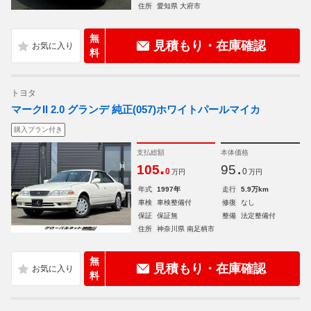
住所
愛知県 大府市
無
見積もり・在庫確認
料
トヨタ
マークII 2.0 グランデ 純正(057)ホワイトパールマイカ
購入プラン付き
支払総額
本体価格
.
.
105
95
0
0
万円
万円
年式
1997年
走行
5.9万km
車検
車検整備付
修復
なし
保証
保証無
整備
法定整備付
住所
神奈川県 南足柄市
無
見積もり・在庫確認
料