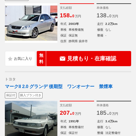
支払総額
本体価格
.
.
158
138
0
0
万円
万円
年式
2003年
走行
2.2万km
車検
車検整備無
修復
なし
保証
保証無
整備
-
住所
静岡県 袋井市
無
見積もり・在庫確認
料
トヨタ
マークII 2.0 グランデ 後期型 ワンオーナー 禁煙車
保証付
購入プラン付き
支払総額
本体価格
.
.
207
185
0
0
万円
万円
年式
1991年
走行
3.4万km
車検
車検整備付
修復
なし
保証
保証付
整備
法定整備付