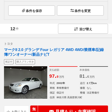
条件を保存
条件を変更
12
件
並び替え
トヨタ
マークII 2.0 グランデ Four レガリア 4WD 4WD/禁煙車/記録
簿/ワンオーナー/新品ナビT
保証付
購入プラン付き
支払総額
本体価格
.
.
97
81
9
6
万円
万円
年式
2002年
走行
2.7万km
車検
車検整備付
修復
なし
保証
保証付
整備
法定整備付
住所
神奈川県 高座郡寒川町
無
見積もり・在庫確認