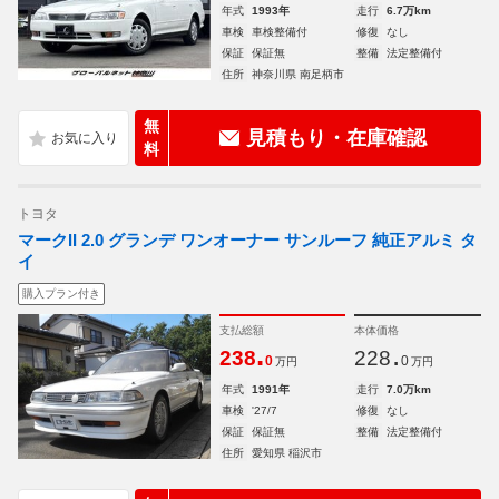
年式
1993年
走行
6.7万km
車検
車検整備付
修復
なし
保証
保証無
整備
法定整備付
住所
神奈川県 南足柄市
無
見積もり・在庫確認
料
トヨタ
マークII 2.0 グランデ ワンオーナー サンルーフ 純正アルミ タ
イ
購入プラン付き
支払総額
本体価格
.
.
238
228
0
0
万円
万円
年式
1991年
走行
7.0万km
車検
'27/7
修復
なし
保証
保証無
整備
法定整備付
住所
愛知県 稲沢市