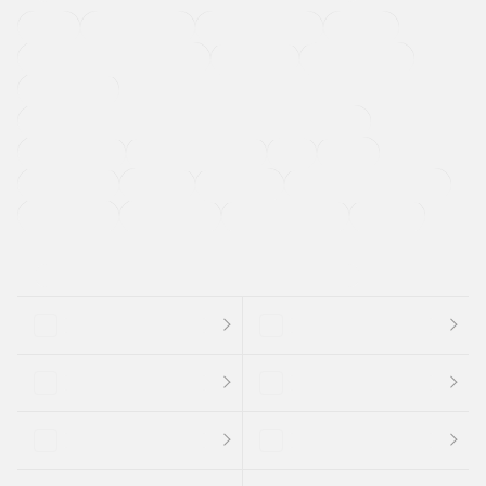
４ＷＤ
定期点検記録簿
ワンオーナーカー
福祉車両
メーカー系販売店取り扱い車
修復歴無し
アルミホイール
寒冷地仕様車
過給機設定モデル（ターボ・スーパーチャージャーなど)
ETC
CDプレーヤー
カーナビゲーション
禁煙車
法定整備付き
保証付き
エアバッグ
ディスチャージドランプ
支払総顔あり
クーポンあり
車両品質評価書付
新着車両