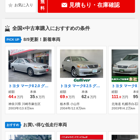
無
見積もり・在庫確認
料
全国×中古車購入におすすめの条件
8/9更新！新着車両
PICK UP
トヨタ マークII 2.0 グランデ レガリア ナビパッケージ 純正ナビ パワーシート HIDライト ETC コン
トヨタ マークII 2.5 グランデ 35thアニバーサリー 特別仕様車 CDオーディオ ETC
総額
本体
総額
本体
総額
本体
44
35
69
62
111
95
.8
万円
.5
万円
.9
万円
.6
万円
.0
万円
.
神奈川県 川崎市麻生区
栃木県 小山市
北海道 札幌市白石
2003年/13.9万km
2004年/12.8万km
2003年/4.2万km
お買い得な低走行車両
おすすめ