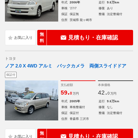
年式
2006年
走行
9.6万km
車検
'27/7
修復
あり
保証
保証無
整備
法定整備付
住所
茨城県 龍ヶ崎市
無
見積もり・在庫確認
料
トヨタ
ノア 2.0 X 4WD アルミ バックカメラ 両側スライドドア
保証付
支払総額
本体価格
.
.
59
42
0
0
万円
万円
年式
2005年
走行
9.6万km
車検
車検整備付
修復
なし
保証
保証付
整備
法定整備付
住所
青森県 三沢市
無
見積もり・在庫確認