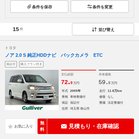
条件を保存
条件を変更
15
件
並び替え
トヨタ
ノア 2.0 S 純正HDDナビ バックカメラ ETC
保証付
購入プラン付き
支払総額
本体価格
.
.
72
59
9
8
万円
万円
年式
2005年
走行
11.8万km
車検
車検整備付
修復
なし
保証
保証付
整備
法定整備付
住所
埼玉県 狭山市
無
見積もり・在庫確認
料