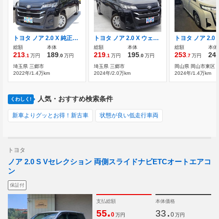
トヨタ ノア 2.0 X 純正8インチマルチメディア
トヨタ ノア 2.0 X ウェルキャブ サイドリフトアップチルトシート車 純正8インチマルチメディア
総額
本体
総額
本体
総額
本体
213
189
219
195
253
24
.1
万円
.0
万円
.1
万円
.0
万円
.7
万円
埼玉県 三郷市
埼玉県 三郷市
岡山県 岡山市東区
2022年/1.4万km
2024年/2.0万km
2024年/1.4万km
人気・おすすめ検索条件
くわしく!
新車よりグッとお得！新古車
状態が良い低走行車両
トヨタ
ノア 2.0 S Vセレクション 両側スライドナビETCオートエアコ
ン
保証付
支払総額
本体価格
.
.
55
33
0
0
万円
万円