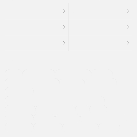
４ＷＤ
定期点検記録簿
ワンオーナーカー
福祉車両
メーカー系販売店取り扱い車
修復歴無し
アルミホイール
寒冷地仕様車
過給機設定モデル（ターボ・スーパーチャージャーなど)
ETC
CDプレーヤー
カーナビゲーション
禁煙車
法定整備付き
保証付き
エアバッグ
ディスチャージドランプ
支払総顔あり
クーポンあり
車両品質評価書付
新着車両