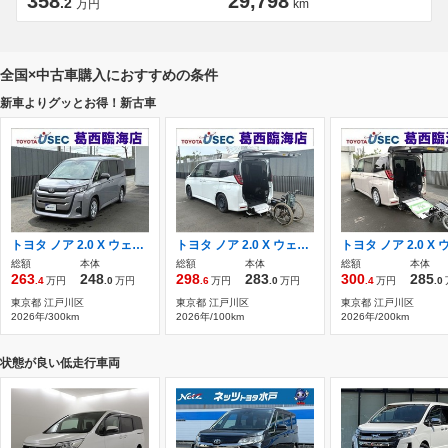
358
29,798
.2
万円
km
全国×中古車購入におすすめの条件
新車よりグッとお得！新古車
トヨタ ノア 2.0 X ウェルキャブ ウェルジョイン+助手席リフトアップチルトシート 元展示車 TSS オーディオレス ステップ
トヨタ ノア 2.0 X ウェルキャブ 車いす仕様車 タイプII サードシート付 ショートスロープ TSS ディスプレイオーディオ Bカメラ
総額
本体
総額
本体
総額
本体
263
248
298
283
300
285
.4
万円
.0
万円
.6
万円
.0
万円
.4
万円
.0
東京都 江戸川区
東京都 江戸川区
東京都 江戸川区
2026年/300km
2026年/100km
2026年/200km
状態が良い低走行車両