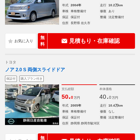
年式
2004年
走行
10.2万km
車検
車検整備付
修復
あり
保証
保証付
整備
法定整備付
住所
長野県 佐久市
無
見積もり・在庫確認
料
トヨタ
ノア 2.0 S 両側スライドドア
保証付
購入プラン付き
支払総額
本体価格
.
.
50
40
0
0
万円
万円
年式
2005年
走行
10.4万km
車検
車検整備付
修復
なし
保証
保証付
整備
法定整備付
住所
静岡県 静岡市駿河区
無