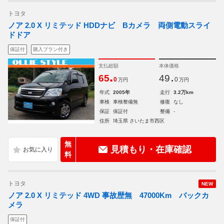
トヨタ
ノア 2.0 X リミテッド HDDナビ Bカメラ 両側電動スライ
ドドア
保証付
購入プラン付き
支払総額
本体価格
.
.
65
49
0
0
万円
万円
年式
2005年
走行
3.2万km
車検
車検整備無
修復
なし
保証
保証付
整備
-
住所
埼玉県 さいたま市西区
無
見積もり・在庫確認
料
トヨタ
NEW
ノア 2.0 X リミテッド 4WD 事故歴無 47000Km バックカ
メラ
保証付