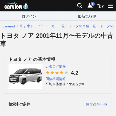
carview!
検索
通知
i
ログイン
ID新規取得
中古車トップ
メーカー一覧
トヨタの車種一覧
トヨタの
carview!
トヨタ ノア 2001年11月〜モデルの中古
車
トヨタ ノア の基本情報
カタログ情報
4.2
価格相場情報
358.2
平均本体価格：
万円
検索中の条件
保存条件一覧