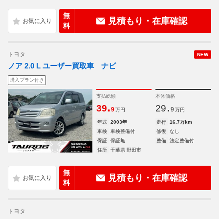
無
見積もり・在庫確認
料
トヨタ
NEW
ノア 2.0 L ユーザー買取車 ナビ
購入プラン付き
支払総額
本体価格
.
.
39
29
9
9
万円
万円
年式
2003年
走行
16.7万km
車検
車検整備付
修復
なし
保証
保証無
整備
法定整備付
住所
千葉県 野田市
無
見積もり・在庫確認
料
トヨタ