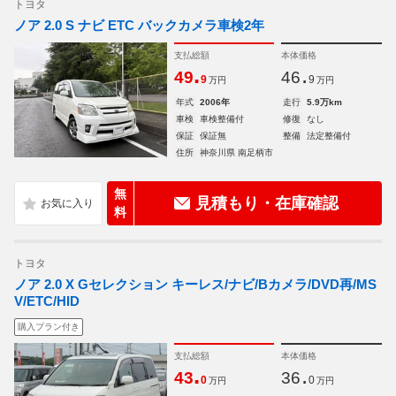
トヨタ
ノア 2.0 S ナビ ETC バックカメラ車検2年
支払総額
本体価格
.
.
49
46
9
9
万円
万円
年式
2006年
走行
5.9万km
車検
車検整備付
修復
なし
保証
保証無
整備
法定整備付
住所
神奈川県 南足柄市
無
見積もり・在庫確認
料
トヨタ
ノア 2.0 X Gセレクション キーレス/ナビ/Bカメラ/DVD再/MS
V/ETC/HID
購入プラン付き
支払総額
本体価格
.
.
43
36
0
0
万円
万円