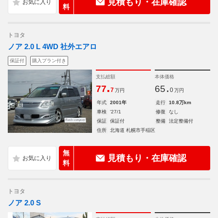
見積もり・在庫確認
料
トヨタ
ノア 2.0 L 4WD 社外エアロ
保証付
購入プラン付き
支払総額
本体価格
.
.
77
65
7
0
万円
万円
年式
2001年
走行
10.8万km
車検
'27/1
修復
なし
保証
保証付
整備
法定整備付
住所
北海道 札幌市手稲区
無
見積もり・在庫確認
料
トヨタ
ノア 2.0 S