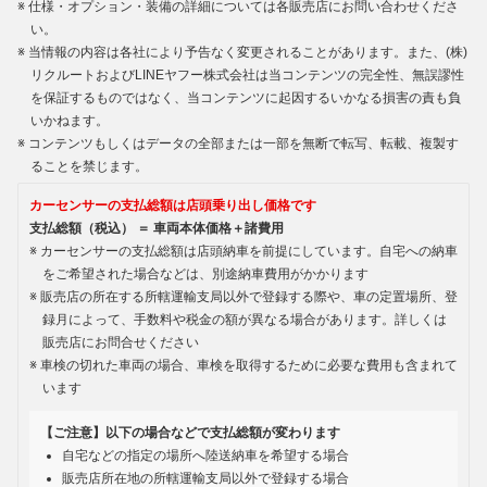
仕様・オプション・装備の詳細については各販売店にお問い合わせくださ
い。
当情報の内容は各社により予告なく変更されることがあります。また、(株)
リクルートおよびLINEヤフー株式会社は当コンテンツの完全性、無誤謬性
を保証するものではなく、当コンテンツに起因するいかなる損害の責も負
いかねます。
コンテンツもしくはデータの全部または一部を無断で転写、転載、複製す
ることを禁じます。
カーセンサーの支払総額は店頭乗り出し価格です
支払総額（税込） ＝ 車両本体価格＋諸費用
カーセンサーの支払総額は店頭納車を前提にしています。自宅への納車
をご希望された場合などは、別途納車費用がかかります
販売店の所在する所轄運輸支局以外で登録する際や、車の定置場所、登
録月によって、手数料や税金の額が異なる場合があります。詳しくは
販売店にお問合せください
車検の切れた車両の場合、車検を取得するために必要な費用も含まれて
います
【ご注意】以下の場合などで支払総額が変わります
自宅などの指定の場所へ陸送納車を希望する場合
販売店所在地の所轄運輸支局以外で登録する場合