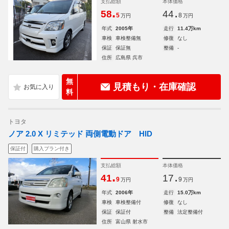
支払総額
本体価格
.
.
58
44
5
8
万円
万円
年式
2005年
走行
11.4万km
車検
車検整備無
修復
なし
保証
保証無
整備
-
住所
広島県 呉市
無
見積もり・在庫確認
料
トヨタ
ノア 2.0 X リミテッド 両側電動ドア HID
保証付
購入プラン付き
支払総額
本体価格
.
.
41
17
9
9
万円
万円
年式
2006年
走行
15.0万km
車検
車検整備付
修復
なし
保証
保証付
整備
法定整備付
住所
富山県 射水市