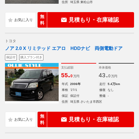
住所
埼玉県 東松山市
無
見積もり・在庫確認
料
トヨタ
ノア 2.0 X リミテッド エアロ HDDナビ 両側電動ドア
保証付
購入プラン付き
支払総額
本体価格
.
.
55
43
0
0
万円
万円
年式
2006年
走行
5.4万km
車検
'27/1
修復
なし
保証
保証付
整備
-
住所
埼玉県 さいたま市西区
無
見積もり・在庫確認
料