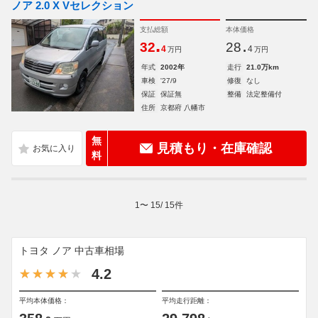
ノア 2.0 X Vセレクション
支払総額
本体価格
.
.
32
28
4
4
万円
万円
年式
2002年
走行
21.0万km
車検
'27/9
修復
なし
保証
保証無
整備
法定整備付
住所
京都府 八幡市
無
見積もり・在庫確認
料
1
〜
15
/
15
件
トヨタ ノア 中古車相場
4.2
平均本体価格：
平均走行距離：