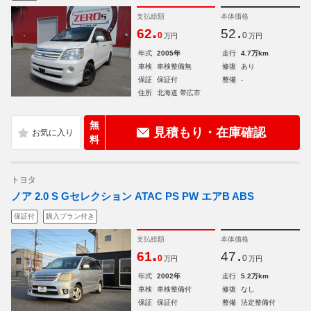
支払総額
本体価格
.
.
62
52
0
0
万円
万円
年式
2005年
走行
4.7万km
車検
車検整備無
修復
あり
保証
保証付
整備
-
住所
北海道 帯広市
無
見積もり・在庫確認
料
トヨタ
ノア 2.0 S Gセレクション ATAC PS PW エアB ABS
保証付
購入プラン付き
支払総額
本体価格
.
.
61
47
0
0
万円
万円
年式
2002年
走行
5.2万km
車検
車検整備付
修復
なし
保証
保証付
整備
法定整備付