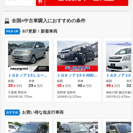
料
全国×中古車購入におすすめの条件
8/7更新！新着車両
PICK UP
トヨタ ノア 2.0 L ユーザー買取車 ナビ
トヨタ ノア 2.0 S 4WD 記録簿 4WD 両側パワースライドドア
総額
本体
総額
本体
総額
本体
39
29
45
40
49
32
.9
万円
.9
万円
.0
万円
.0
万円
.8
万円
.
千葉県 野田市
長野県 長野市
神奈川県 横浜市都
2003年/16.7万km
2008年/13.3万km
2007年/13.9万km
お買い得な低走行車両
おすすめ