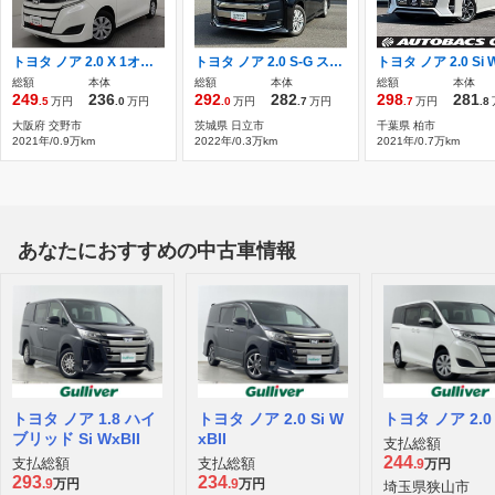
トヨタ ノア 2.0 X 1オーナー/走行約0.8万キロ/8人乗り/ドラレ
トヨタ ノア 2.0 S-G スペアタイヤ付き/ETC付き/ユニバーサルス
総額
本体
総額
本体
総額
本体
249
236
292
282
298
281
.5
万円
.0
万円
.0
万円
.7
万円
.7
万円
.8
大阪府 交野市
茨城県 日立市
千葉県 柏市
2021年/0.9万km
2022年/0.3万km
2021年/0.7万km
あなたにおすすめの中古車情報
トヨタ ノア 1.8 ハイ
トヨタ ノア 2.0 Si W
トヨタ ノア 2.0
ブリッド Si WxBII
xBII
支払総額
244
支払総額
支払総額
.9
万円
293
234
.9
万円
.9
万円
埼玉県狭山市