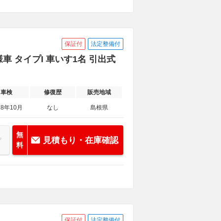
保証付
法定整備付
様車 タイプI 車いす1名 引出式
車検
修復歴
販売地域
28年10月
なし
島根県
無
見積もり・在庫確認
料
保証付
法定整備付