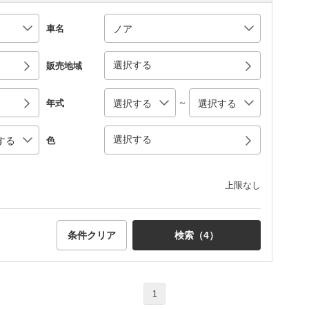
車名
選択する
販売地域
～
年式
選択する
色
上限なし
条件クリア
検索（
4
）
1