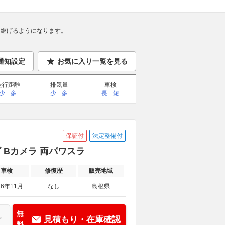
継げるようになります。
通知設定
お気に入り一覧を見る
走行距離
排気量
車検
少
多
少
多
長
短
保証付
法定整備付
ナビ Bカメラ 両パワスラ
車検
修復歴
販売地域
26年11月
なし
島根県
無
見積もり・在庫確認
料