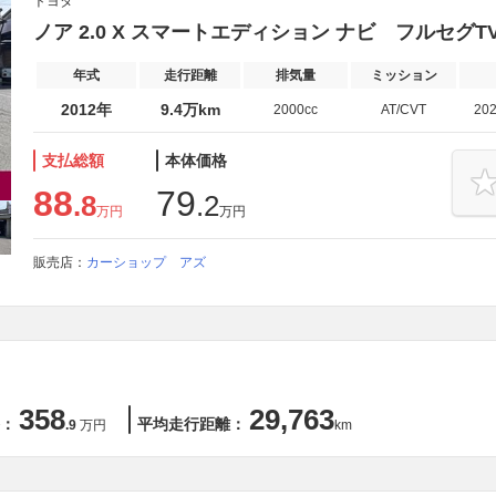
トヨタ
ノア 2.0 X スマートエディション ナビ フルセグ
年式
走行距離
排気量
ミッション
2012年
9.4万km
2000cc
AT/CVT
20
支払総額
本体価格
88
79
.8
.2
万円
万円
販売店：
カーショップ アズ
358
29,763
：
平均走行距離：
.9
万円
km