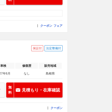
クーポン
フェア
保証付
法定整備付
車検
修復歴
販売地域
27年6月
なし
島根県
無
見積もり・在庫確認
料
クーポン