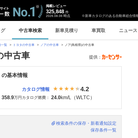
掲載レビュー
325,848
件
時点
※新車カタログのある自動車総合情報
2026.08.06
ログ
中古車検索
新車見積り
車買取
ニュース
種一覧
トヨタの中古車
ノアの中古車
ノア(島根県)の中古車
の中古車
提供：
 の基本情報
4.2
カタログ情報
358.9
24.0
km/L（WLTC）
：
万円
カタログ燃費：
検索条件の保存・新着通知設定
保存条件一覧