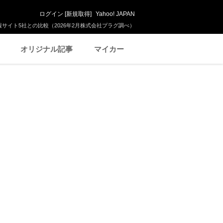
ログイン
[
新規取得
]
Yahoo! JAPAN
サイト5社との比較（2026年2月株式会社プラグ調べ）
オリジナル記事
マイカー