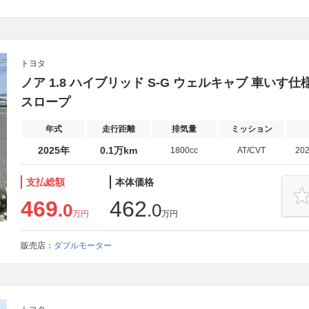
トヨタ
ノア 1.8 ハイブリッド S-G ウェルキャブ 車いす仕
スロープ
年式
走行距離
排気量
ミッション
2025年
0.1万km
1800cc
AT/CVT
20
支払総額
本体価格
469
462
.0
.0
万円
万円
販売店：
ダブルモーター