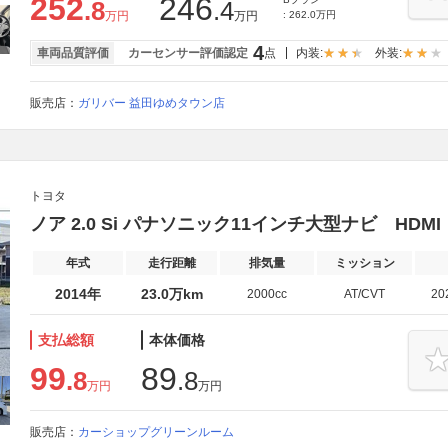
252
246
.8
.4
万円
万円
: 262.0万円
4
車両品質評価
カーセンサー評価認定
点
内装:
外装:
販売店：
ガリバー 益田ゆめタウン店
トヨタ
ノア 2.0 Si パナソニック11インチ大型ナビ HDMI
年式
走行距離
排気量
ミッション
2014年
23.0万km
2000cc
AT/CVT
20
支払総額
本体価格
99
89
.8
.8
万円
万円
販売店：
カーショップグリーンルーム