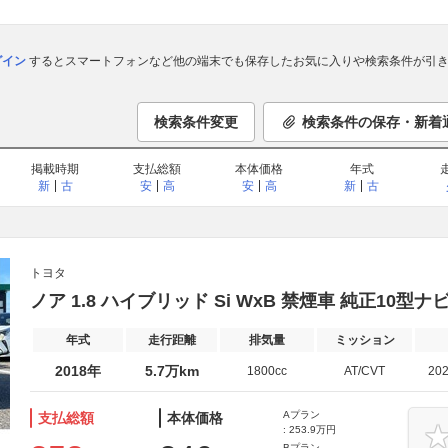
ログイン
するとスマートフォンなど他の端末でも保存したお気に入りや検索条件が引き
検索条件変更
検索条件の保存・新着
掲載時期
支払総額
本体価格
年式
新
古
安
高
安
高
新
古
トヨタ
ノア 1.8 ハイブリッド Si WxB 禁煙車 純正10型
年式
走行距離
排気量
ミッション
2018年
5.7万km
1800cc
AT/CVT
20
Aプラン
支払総額
本体価格
: 253.9万円
Bプラン