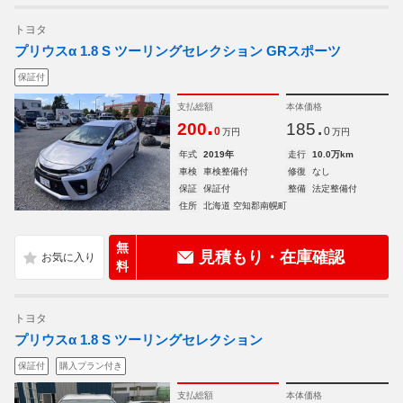
トヨタ
プリウスα 1.8 S ツーリングセレクション GRスポーツ
保証付
支払総額
本体価格
.
.
200
185
0
0
万円
万円
年式
2019年
走行
10.0万km
車検
車検整備付
修復
なし
保証
保証付
整備
法定整備付
住所
北海道 空知郡南幌町
無
見積もり・在庫確認
料
トヨタ
プリウスα 1.8 S ツーリングセレクション
保証付
購入プラン付き
支払総額
本体価格