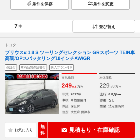
条件を保存
条件を変更
7
件
並び替え
トヨタ
プリウスα 1.8 S ツーリングセレクション GRスポーツ TEIN車
高調/OPスパッタリング18インチAW/GR
保証付
車両品質保証書付
購入プラン付き
支払総額
本体価格
.
.
249
229
2
8
万円
万円
年式
2017年
走行
6.8万km
車検
車検整備付
修復
なし
保証
保証付
整備
法定整備付
住所
大阪府 摂津市
無
見積もり・在庫確認
料