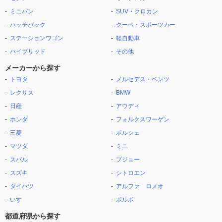
ミニバン
SUV・クロカン
ハッチバック
クーペ・スポーツカー
ステーションワゴン
軽自動車
ハイブリッド
その他
メーカーから探す
トヨタ
メルセデス・ベンツ
レクサス
BMW
日産
アウディ
ホンダ
フォルクスワーゲン
三菱
ポルシェ
マツダ
ミニ
スバル
プジョー
スズキ
シトロエン
ダイハツ
アルファ ロメオ
いすゞ
ボルボ
都道府県から探す