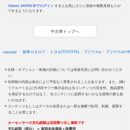
Yahoo! JAPAN IDでログイン
するとお気に入りに登録や複数見積もりが
できるようになります。
中古車トップへ
新車カタログ
トヨタ(TOYOTA)
プリウスα
プリウスαの
carview!
仕様・オプション・装備の詳細については各販売店にお問い合わせくださ
い。
当情報の内容は各社により予告なく変更されることがあります。また、(株)
リクルートおよびLINEヤフー株式会社は当コンテンツの完全性、無誤謬性
を保証するものではなく、当コンテンツに起因するいかなる損害の責も負
いかねます。
コンテンツもしくはデータの全部または一部を無断で転写、転載、複製す
ることを禁じます。
カーセンサーの支払総額は店頭乗り出し価格です
支払総額（税込） ＝ 車両本体価格＋諸費用