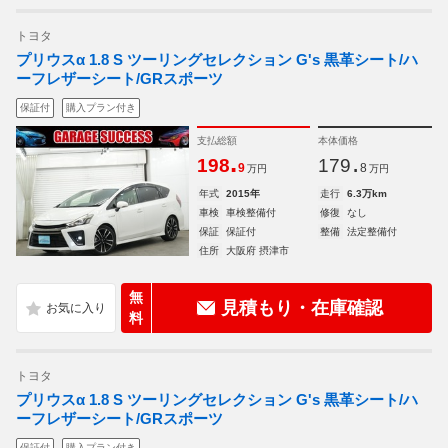
トヨタ
プリウスα 1.8 S ツーリングセレクション G's 黒革シート/ハ
ーフレザーシート/GRスポーツ
保証付
購入プラン付き
支払総額
本体価格
.
.
198
179
9
8
万円
万円
年式
2015年
走行
6.3万km
車検
車検整備付
修復
なし
保証
保証付
整備
法定整備付
住所
大阪府 摂津市
無
見積もり・在庫確認
料
トヨタ
プリウスα 1.8 S ツーリングセレクション G's 黒革シート/ハ
ーフレザーシート/GRスポーツ
保証付
購入プラン付き