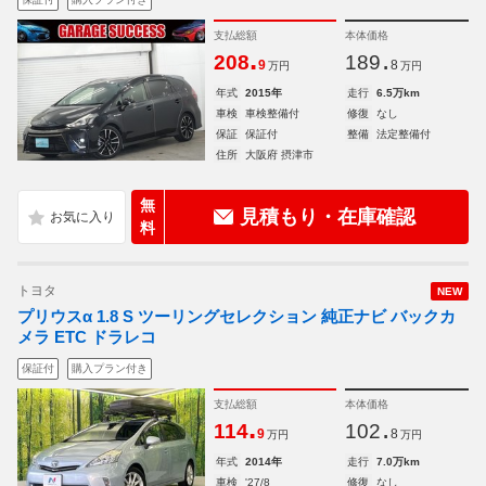
支払総額
本体価格
.
.
208
189
9
8
万円
万円
年式
2015年
走行
6.5万km
車検
車検整備付
修復
なし
保証
保証付
整備
法定整備付
住所
大阪府 摂津市
無
見積もり・在庫確認
料
トヨタ
NEW
プリウスα 1.8 S ツーリングセレクション 純正ナビ バックカ
メラ ETC ドラレコ
保証付
購入プラン付き
支払総額
本体価格
.
.
114
102
9
8
万円
万円
年式
2014年
走行
7.0万km
車検
'27/8
修復
なし