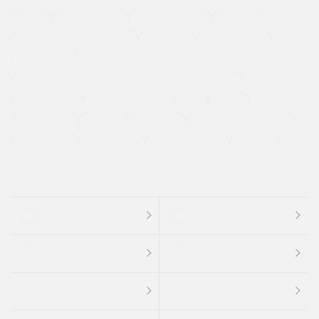
４ＷＤ
定期点検記録簿
ワンオーナーカー
福祉車両
メーカー系販売店取り扱い車
修復歴無し
アルミホイール
寒冷地仕様車
過給機設定モデル（ターボ・スーパーチャージャーなど)
ETC
CDプレーヤー
カーナビゲーション
禁煙車
法定整備付き
保証付き
エアバッグ
ディスチャージドランプ
支払総顔あり
クーポンあり
車両品質評価書付
新着車両