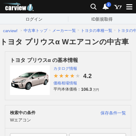
carview!
検索
通知
i
ログイン
ID新規取得
中古車トップ
メーカー一覧
トヨタの車種一覧
トヨタの
carview!
トヨタ プリウスα Wエアコンの中古車
トヨタ プリウスα の基本情報
カタログ情報
4.2
価格相場情報
106.3
平均本体価格：
万円
検索中の条件
保存条件一覧
Wエアコン