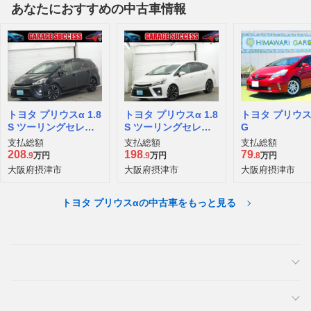
あなたにおすすめの中古車情報
トヨタ プリウスα 1.8
トヨタ プリウスα 1.8
トヨタ プリウスα
S ツーリングセレク
S ツーリングセレク
G
ション G's
ション G's
支払総額
支払総額
支払総額
208
198
79
.9
万円
.9
万円
.8
万円
大阪府摂津市
大阪府摂津市
大阪府摂津市
トヨタ プリウスαの中古車をもっと見る