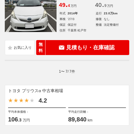
.
.
49
40
4
9
万円
万円
年式
2014年
走行
23.0万km
車検
'27/3
修復
なし
保証
保証付
整備
法定整備付
住所
千葉県 松戸市
無
見積もり・在庫確認
料
1
〜
7
/
7
件
トヨタ プリウスα 中古車相場
4.2
平均本体価格：
平均走行距離：
106
89,840
.3
万円
km