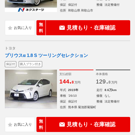
保証
保証付
整備
法定整備付
住所
和歌山県 和歌山市
無
見積もり・在庫確認
料
トヨタ
プリウスα 1.8 S ツーリングセレクション
保証付
購入プラン付き
支払総額
本体価格
.
.
144
129
8
8
万円
万円
年式
2015年
走行
8.6万km
車検
'26/10
修復
なし
保証
保証付
整備
法定整備付
住所
熊本県 菊池郡菊陽町
無
見積もり・在庫確認
料