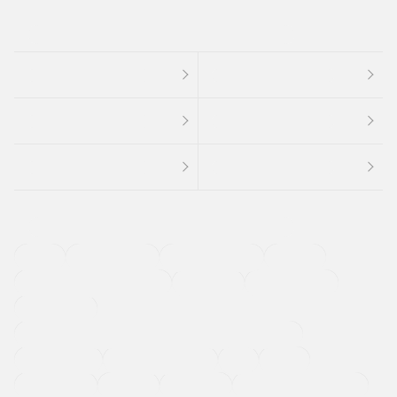
４ＷＤ
定期点検記録簿
ワンオーナーカー
福祉車両
メーカー系販売店取り扱い車
修復歴無し
アルミホイール
寒冷地仕様車
過給機設定モデル（ターボ・スーパーチャージャーなど)
ETC
CDプレーヤー
カーナビゲーション
禁煙車
法定整備付き
保証付き
エアバッグ
ディスチャージドランプ