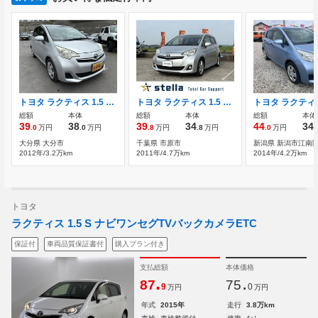
トヨタ ラクティス 1.5 G プッシュスタート/スマートキー
トヨタ ラクティス 1.5 S 純正7インチHDDナビ TV 純正アルミ
総額
本体
総額
本体
総額
本体
39
38
39
34
44
34
.0
万円
.0
万円
.8
万円
.8
万円
.0
万円
.
大分県 大分市
千葉県 市原市
新潟県 新潟市江南
2012年/3.2万km
2011年/4.7万km
2014年/4.2万km
トヨタ
ラクティス 1.5 S ナビワンセグTVバックカメラETC
保証付
車両品質保証書付
購入プラン付き
支払総額
本体価格
.
.
87
75
9
0
万円
万円
年式
2015年
走行
3.8万km