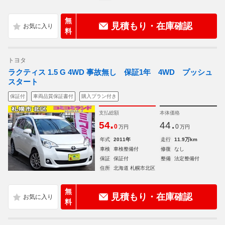
無
見積もり・在庫確認
料
トヨタ
ラクティス 1.5 G 4WD 事故無し 保証1年 4WD プッシュ
スタート
保証付
車両品質保証書付
購入プラン付き
支払総額
本体価格
.
.
54
44
0
0
万円
万円
年式
2011年
走行
11.9万km
車検
車検整備付
修復
なし
保証
保証付
整備
法定整備付
住所
北海道 札幌市北区
無
見積もり・在庫確認
料