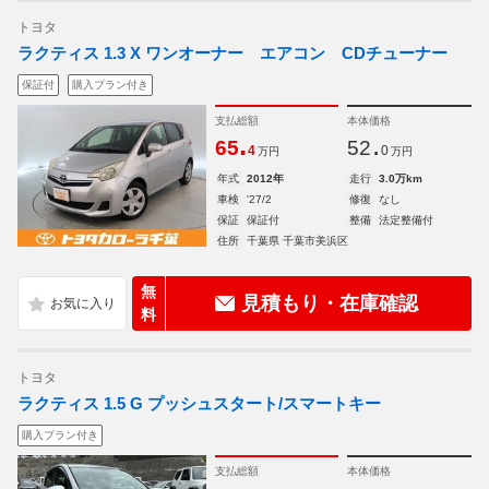
トヨタ
ラクティス 1.3 X ワンオーナー エアコン CDチューナー
保証付
購入プラン付き
支払総額
本体価格
.
.
65
52
4
0
万円
万円
年式
2012年
走行
3.0万km
車検
'27/2
修復
なし
保証
保証付
整備
法定整備付
住所
千葉県 千葉市美浜区
無
見積もり・在庫確認
料
トヨタ
ラクティス 1.5 G プッシュスタート/スマートキー
購入プラン付き
支払総額
本体価格