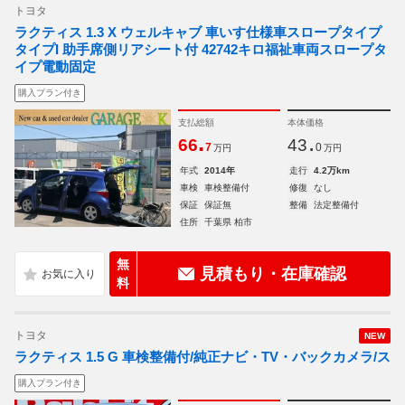
トヨタ
ラクティス 1.3 X ウェルキャブ 車いす仕様車スロープタイプ
タイプI 助手席側リアシート付 42742キロ福祉車両スロープタ
イプ電動固定
購入プラン付き
支払総額
本体価格
.
.
66
43
7
0
万円
万円
年式
2014年
走行
4.2万km
車検
車検整備付
修復
なし
保証
保証無
整備
法定整備付
住所
千葉県 柏市
無
見積もり・在庫確認
料
トヨタ
NEW
ラクティス 1.5 G 車検整備付/純正ナビ・TV・バックカメラ/ス
購入プラン付き