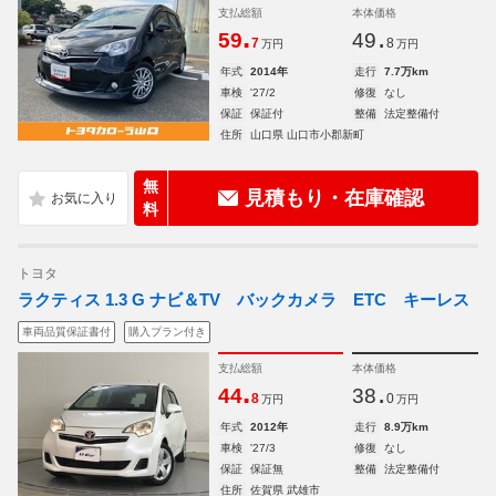
支払総額
本体価格
.
.
59
49
7
8
万円
万円
年式
2014年
走行
7.7万km
車検
'27/2
修復
なし
保証
保証付
整備
法定整備付
住所
山口県 山口市小郡新町
無
見積もり・在庫確認
料
トヨタ
ラクティス 1.3 G ナビ＆TV バックカメラ ETC キーレス
車両品質保証書付
購入プラン付き
支払総額
本体価格
.
.
44
38
8
0
万円
万円
年式
2012年
走行
8.9万km
車検
'27/3
修復
なし
保証
保証無
整備
法定整備付
住所
佐賀県 武雄市