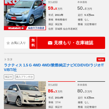
支払総額
本体価格
.
.
59
50
8
6
万円
万円
年式
2011年
走行
5.3万km
車検
車検整備付
修復
なし
保証
保証無
整備
法定整備付
住所
宮城県 仙台市若林区
無
見積もり・在庫確認
料
トヨタ
NEW
ラクティス 1.5 G 4WD 4WD/禁煙/純正ナビ/CD/DVD/ラジオ/T
V/BT/社
保証付
購入プラン付き
支払総額
本体価格
.
.
86
80
3
3
万円
万円
年式
2014年
走行
5.3万km
車検
'27/4
修復
なし
保証
保証付
整備
法定整備付