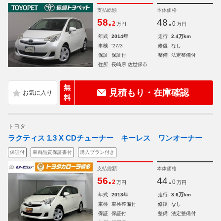
支払総額
本体価格
.
.
58
48
2
0
万円
万円
年式
2014年
走行
2.4万km
車検
'27/3
修復
なし
保証
保証付
整備
法定整備付
住所
長崎県 佐世保市
無
見積もり・在庫確認
料
トヨタ
ラクティス 1.3 X CDチューナー キーレス ワンオーナー
保証付
車両品質保証書付
購入プラン付き
支払総額
本体価格
.
.
56
44
2
0
万円
万円
年式
2013年
走行
3.6万km
車検
車検整備付
修復
なし
保証
保証付
整備
法定整備付