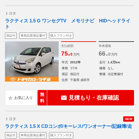
トヨタ
ラクティス 1.5 G ワンセグTV メモリナビ HIDヘッドライ
ト
保証付
車両品質保証書付
購入プラン付き
支払総額
本体価格
.
.
75
66
6
0
万円
万円
年式
2012年
走行
1.4万km
車検
'27/9
修復
なし
保証
保証付
整備
法定整備付
住所
千葉県 成田市
無
見積もり・在庫確認
料
トヨタ
NEW
ラクティス 1.5 X CDコンポ/キーレス/ワンオーナー/記録簿/走
保証付
車両品質保証書付
購入プラン付き