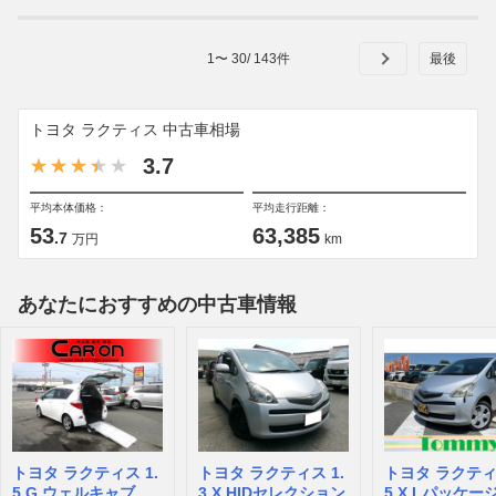
1
〜
30
/
143
件
トヨタ ラクティス 中古車相場
3.7
平均本体価格：
平均走行距離：
53
63,385
.7
万円
km
あなたにおすすめの中古車情報
トヨタ ラクティス 1.
トヨタ ラクティス 1.
トヨタ ラクティス
5 G ウェルキャブ 車
3 X HIDセレクション
5 X Lパッケージ