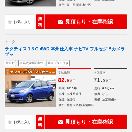
住所
岡山県 岡山市北区
無
見積もり・在庫確認
料
トヨタ
ラクティス 1.5 G 4WD 本州仕入車 ナビTV フルセグ Bカメラ
プッ
保証付
車両品質保証書付
購入プラン付き
支払総額
本体価格
.
.
82
71
9
0
万円
万円
年式
2013年
走行
6.8万km
車検
車検整備付
修復
なし
保証
保証付
整備
法定整備付
住所
北海道 札幌市清田区
無
見積もり・在庫確認
料