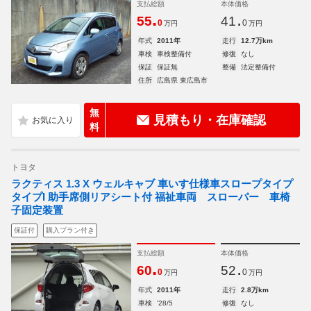
支払総額
本体価格
.
.
55
41
0
0
万円
万円
年式
2011年
走行
12.7万km
車検
車検整備付
修復
なし
保証
保証無
整備
法定整備付
住所
広島県 東広島市
無
見積もり・在庫確認
料
トヨタ
ラクティス 1.3 X ウェルキャブ 車いす仕様車スロープタイプ
タイプI 助手席側リアシート付 福祉車両 スローパー 車椅
子固定装置
保証付
購入プラン付き
支払総額
本体価格
.
.
60
52
0
0
万円
万円
年式
2011年
走行
2.8万km
車検
'28/5
修復
なし