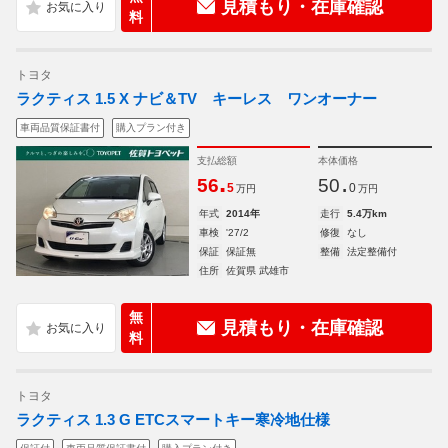
見積もり・在庫確認
料
トヨタ
ラクティス 1.5 X ナビ＆TV キーレス ワンオーナー
車両品質保証書付
購入プラン付き
支払総額
本体価格
.
.
56
50
5
0
万円
万円
年式
2014年
走行
5.4万km
車検
'27/2
修復
なし
保証
保証無
整備
法定整備付
住所
佐賀県 武雄市
無
見積もり・在庫確認
料
トヨタ
ラクティス 1.3 G ETCスマートキー寒冷地仕様