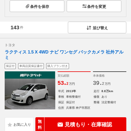
条件を保存
条件を変更
143
件
並び替え
トヨタ
ラクティス 1.5 X 4WD ナビ ワンセグ バックカメラ 社外アル
ミ
保証付
車両品質保証書付
購入プラン付き
支払総額
本体価格
.
.
53
39
2
2
万円
万円
年式
2013年
走行
8.8万km
車検
車検整備付
修復
あり
保証
保証付
整備
法定整備付
住所
兵庫県 神戸市西区
無
見積もり・在庫確認
料