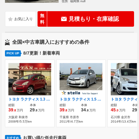
住所
福岡県 null
無
見積もり・在庫確認
料
全国×中古車購入におすすめの条件
8/7更新！新着車両
PICK UP
トヨタ ラクティス 1.3 X 純正ナビ・ワンセグTV・キーレス
トヨタ ラクティス 1.5 S 純正7インチHDDナビ TV 純正アルミ
総額
本体
総額
本体
総額
本体
39
29
39
34
45
29
.8
万円
.8
万円
.8
万円
.8
万円
.0
万円
.
大阪府 和泉市
千葉県 市原市
石川県 金沢市
2008年/5.5万km
2011年/4.7万km
2014年/13.4万km
お買い得な低走行車両
おすすめ