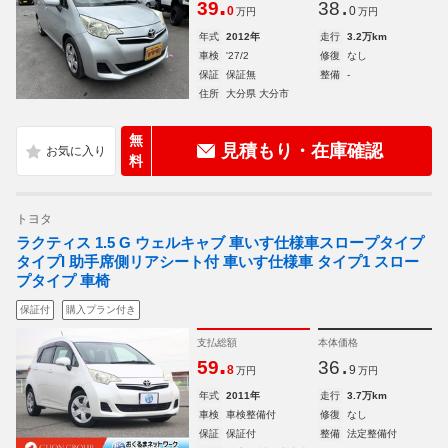
.
.
39
38
0
0
万円
万円
年式
2012年
走行
3.2万km
車検
'27/2
修復
なし
保証
保証無
整備
-
住所
大分県 大分市
無
見積もり・在庫確認
料
トヨタ
ラクティス 1.5 G ウェルキャブ 車いす仕様車スロープタイプ
タイプI 助手席側リアシート付 車いす仕様車 タイプ1 スロー
プタイプ 車椅
保証付
購入プラン付き
支払総額
本体価格
.
.
59
36
8
9
万円
万円
年式
2011年
走行
3.7万km
車検
車検整備付
修復
なし
保証
保証付
整備
法定整備付