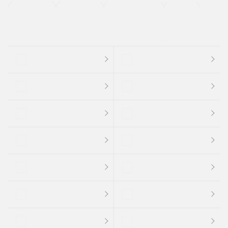
支払総顔あり
クーポンあり
車両品質評価書付
新着車両