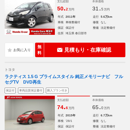
支払総額
本体価格
.
.
50
31
2
5
万円
万円
年式
2011年
走行
5.6万km
車検
車検整備付
修復
なし
保証
保証付
整備
法定整備付
住所
埼玉県 春日部市
無
見積もり・在庫確認
料
トヨタ
ラクティス 1.5 G プライムスタイル 純正メモリーナビ フル
セグTV DVD再生
保証付
車両品質保証書付
購入プラン付き
支払総額
本体価格
.
.
74
65
6
0
万円
万円
年式
2015年
走行
6.7万km
車検
'28/1
修復
なし
保証
保証付
整備
法定整備付