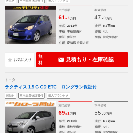
保証付
車両品質保証書付
購入プラン付き
支払総額
本体価格
.
.
61
47
3
0
万円
万円
年式
2011年
走行
5.7万km
車検
車検整備付
修復
なし
保証
保証付
整備
法定整備付
住所
愛知県 春日井市
無
見積もり・在庫確認
料
トヨタ
ラクティス 1.5 G CD ETC ロングラン保証付
保証付
車両品質保証書付
購入プラン付き
支払総額
本体価格
.
.
69
55
1
0
万円
万円
年式
2015年
走行
6.2万km
車検
車検整備付
修復
なし
保証
保証付
整備
法定整備付