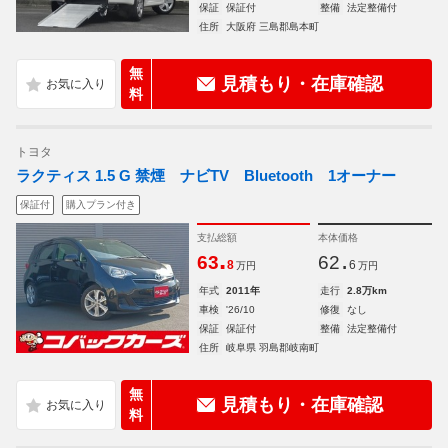
保証
保証付
整備
法定整備付
住所
大阪府 三島郡島本町
無
見積もり・在庫確認
料
トヨタ
ラクティス 1.5 G 禁煙 ナビTV Bluetooth 1オーナー
保証付
購入プラン付き
支払総額
本体価格
.
.
63
62
8
6
万円
万円
年式
2011年
走行
2.8万km
車検
'26/10
修復
なし
保証
保証付
整備
法定整備付
住所
岐阜県 羽島郡岐南町
無
見積もり・在庫確認
料