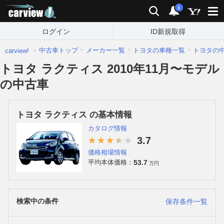
carview!
検索
通知
i
ログイン
ID新規取得
中古車トップ
メーカー一覧
トヨタの車種一覧
トヨタの
carview!
トヨタ ラクティス 2010年11月〜モデル
の中古車
トヨタ ラクティス の基本情報
カタログ情報
3.7
価格相場情報
53.7
平均本体価格：
万円
検索中の条件
保存条件一覧