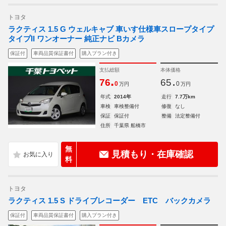
トヨタ
ラクティス 1.5 G ウェルキャブ 車いす仕様車スロープタイプ
タイプII ワンオーナー 純正ナビ Bカメラ
保証付
車両品質保証書付
購入プラン付き
支払総額
本体価格
.
.
76
65
0
0
万円
万円
年式
2014年
走行
7.7万km
車検
車検整備付
修復
なし
保証
保証付
整備
法定整備付
住所
千葉県 船橋市
無
見積もり・在庫確認
料
トヨタ
ラクティス 1.5 S ドライブレコーダー ETC バックカメラ
保証付
車両品質保証書付
購入プラン付き