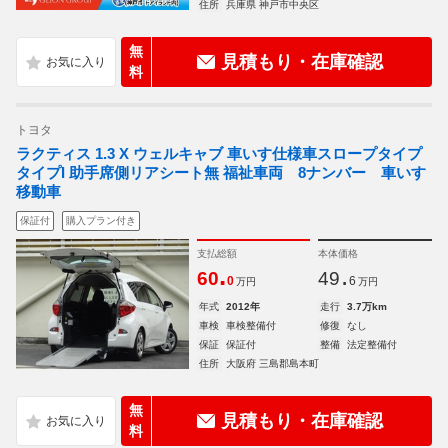
住所
兵庫県 神戸市中央区
無
見積もり・在庫確認
料
トヨタ
ラクティス 1.3 X ウェルキャブ 車いす仕様車スロープタイプ
タイプI 助手席側リアシート無 福祉車両 8ナンバー 車いす
移動車
保証付
購入プラン付き
支払総額
本体価格
.
.
60
49
0
6
万円
万円
年式
2012年
走行
3.7万km
車検
車検整備付
修復
なし
保証
保証付
整備
法定整備付
住所
大阪府 三島郡島本町
無
見積もり・在庫確認
料