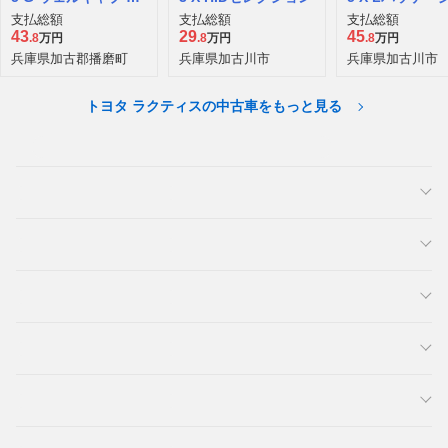
いす仕様車スロープ
D
支払総額
支払総額
支払総額
タイプ タイプI 助手
43
29
45
.8
万円
.8
万円
.8
万円
席側リアシート付
兵庫県加古郡播磨町
兵庫県加古川市
兵庫県加古川市
トヨタ ラクティスの中古車をもっと見る