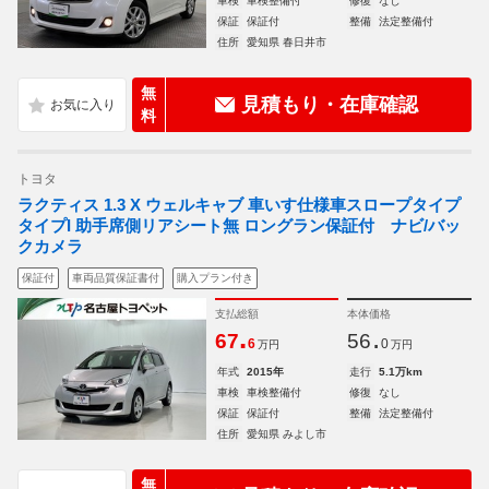
車検
車検整備付
修復
なし
保証
保証付
整備
法定整備付
住所
愛知県 春日井市
無
見積もり・在庫確認
料
トヨタ
ラクティス 1.3 X ウェルキャブ 車いす仕様車スロープタイプ
タイプI 助手席側リアシート無 ロングラン保証付 ナビ/バッ
クカメラ
保証付
車両品質保証書付
購入プラン付き
支払総額
本体価格
.
.
67
56
6
0
万円
万円
年式
2015年
走行
5.1万km
車検
車検整備付
修復
なし
保証
保証付
整備
法定整備付
住所
愛知県 みよし市
無