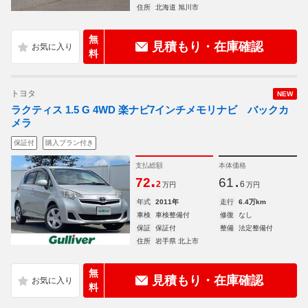
住所
北海道 旭川市
無
見積もり・在庫確認
料
トヨタ
NEW
ラクティス 1.5 G 4WD 楽ナビ7インチメモリナビ バックカ
メラ
保証付
購入プラン付き
支払総額
本体価格
.
.
72
61
2
6
万円
万円
年式
2011年
走行
6.4万km
車検
車検整備付
修復
なし
保証
保証付
整備
法定整備付
住所
岩手県 北上市
無
見積もり・在庫確認
料