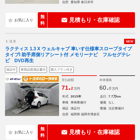
住所
愛知県 春日井市
無
見積もり・在庫確認
料
トヨタ
NEW
ラクティス 1.3 X ウェルキャブ 車いす仕様車スロープタイプ
タイプI 助手席側リアシート付 メモリーナビ フルセグテレ
ビ DVD再生
保証付
車両品質保証書付
購入プラン付き
支払総額
本体価格
.
.
71
60
2
0
万円
万円
年式
2015年
走行
7.7万km
車検
車検整備付
修復
なし
保証
保証付
整備
法定整備付
住所
福岡県 福岡市博多区
無
見積もり・在庫確認
料