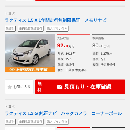
トヨタ
ラクティス 1.5 X 1年間走行無制限保証 メモリナビ
保証付
車両品質保証書付
購入プラン付き
支払総額
本体価格
.
.
92
80
0
0
万円
万円
年式
2016年
走行
2.2万km
車検
'27/2
修復
なし
保証
保証付
整備
法定整備付
住所
千葉県 木更津市
無
見積もり・在庫確認
料
トヨタ
ラクティス 1.3 G 純正ナビ バックカメラ コーナーポール
保証付
車両品質保証書付
購入プラン付き