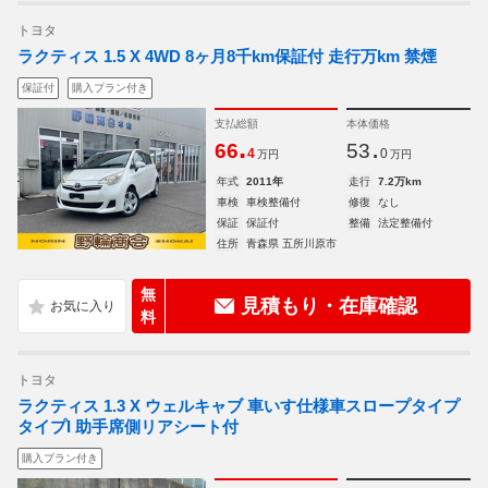
トヨタ
ラクティス 1.5 X 4WD 8ヶ月8千km保証付 走行万km 禁煙
保証付
購入プラン付き
支払総額
本体価格
.
.
66
53
4
0
万円
万円
年式
2011年
走行
7.2万km
車検
車検整備付
修復
なし
保証
保証付
整備
法定整備付
住所
青森県 五所川原市
無
見積もり・在庫確認
料
トヨタ
ラクティス 1.3 X ウェルキャブ 車いす仕様車スロープタイプ
タイプI 助手席側リアシート付
購入プラン付き