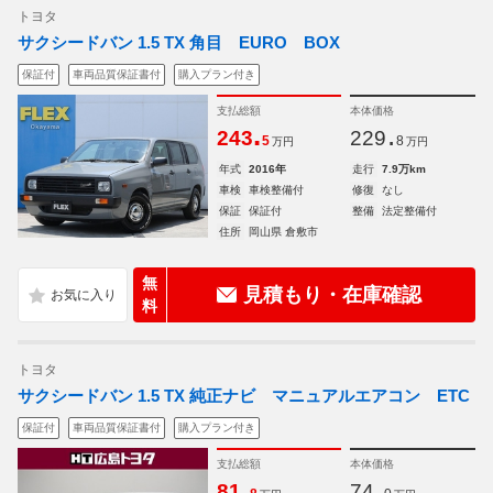
トヨタ
サクシードバン 1.5 TX 角目 EURO BOX
保証付
車両品質保証書付
購入プラン付き
支払総額
本体価格
.
.
243
229
5
8
万円
万円
年式
2016年
走行
7.9万km
車検
車検整備付
修復
なし
保証
保証付
整備
法定整備付
住所
岡山県 倉敷市
無
見積もり・在庫確認
料
トヨタ
サクシードバン 1.5 TX 純正ナビ マニュアルエアコン ETC
保証付
車両品質保証書付
購入プラン付き
支払総額
本体価格
.
.
81
74