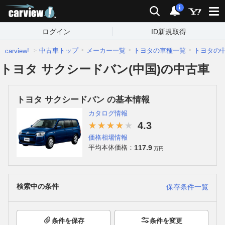
carview!
検索
通知
i
ログイン
ID新規取得
中古車トップ
メーカー一覧
トヨタの車種一覧
トヨタの
carview!
トヨタ サクシードバン(中国)の中古車
トヨタ サクシードバン の基本情報
カタログ情報
4.3
価格相場情報
117.9
平均本体価格：
万円
検索中の条件
保存条件一覧
条件を保存
条件を変更