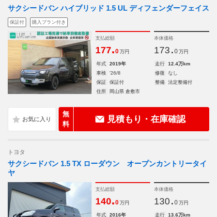
サクシードバン ハイブリッド 1.5 UL ディフェンダーフェイス
保証付
購入プラン付き
支払総額
本体価格
.
.
177
173
0
0
万円
万円
年式
2019年
走行
12.4万km
車検
'26/8
修復
なし
保証
保証付
整備
法定整備付
住所
岡山県 倉敷市
無
見積もり・在庫確認
料
トヨタ
サクシードバン 1.5 TX ローダウン オープンカントリータイ
ヤ
支払総額
本体価格
.
.
140
130
0
0
万円
万円
年式
2016年
走行
13.6万km