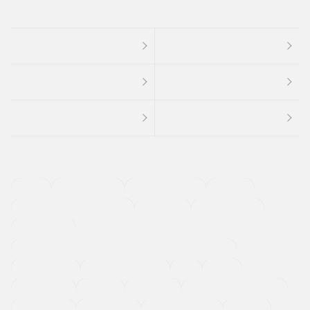
４ＷＤ
定期点検記録簿
ワンオーナーカー
福祉車両
メーカー系販売店取り扱い車
修復歴無し
アルミホイール
寒冷地仕様車
過給機設定モデル（ターボ・スーパーチャージャーなど)
ETC
CDプレーヤー
カーナビゲーション
禁煙車
法定整備付き
保証付き
エアバッグ
ディスチャージドランプ
支払総顔あり
クーポンあり
車両品質評価書付
新着車両