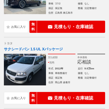
車検
'27/2
修復
なし
保証
保証無
整備
法定整備付
住所
広島県 東広島市
無
見積もり・在庫確認
料
トヨタ
サクシードバン 1.5 UL Xパッケージ
支払総額
本体価格
-
応相談
万円
年式
2012年
走行
9.0万km
車検
車検整備付
修復
なし
保証
保証無
整備
法定整備付
住所
岡山県 倉敷市
無
見積もり・在庫確認
料