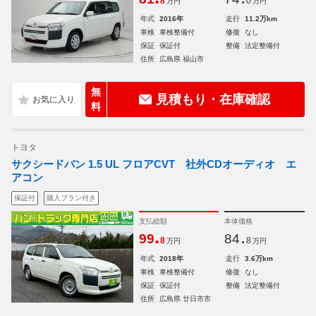
8
0
万円
万円
年式
2016年
走行
11.2万km
車検
車検整備付
修復
なし
保証
保証付
整備
法定整備付
住所
広島県 福山市
無
見積もり・在庫確認
料
トヨタ
サクシードバン 1.5 UL フロアCVT 社外CDオーディオ エ
アコン
保証付
購入プラン付き
支払総額
本体価格
.
.
99
84
8
8
万円
万円
年式
2018年
走行
3.6万km
車検
車検整備付
修復
なし
保証
保証付
整備
法定整備付
住所
広島県 廿日市市