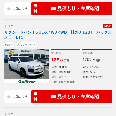
無
見積もり・在庫確認
料
トヨタ
NEW
サクシードバン 1.5 UL-X 4WD 4WD 社外ナビ/BT バックカ
メラ ETC
保証付
購入プラン付き
支払総額
本体価格
.
.
138
133
9
2
万円
万円
年式
2019年
走行
6.1万km
車検
車検整備付
修復
なし
保証
保証付
整備
法定整備付
住所
鳥取県 鳥取市
無
見積もり・在庫確認
料
トヨタ