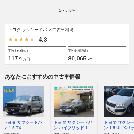
1
〜
8
/
8
件
トヨタ サクシードバン 中古車相場
4.3
平均本体価格：
平均走行距離：
117
80,065
.9
万円
km
あなたにおすすめの中古車情報
トヨタ サクシードバ
トヨタ サクシードバ
トヨタ サクシ
ン 1.5 TX
ン ハイブリッド 1.5
ン 1.5 UL X
UL
ジ