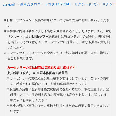
新車カタログ
トヨタ(TOYOTA)
サクシードバン
サクシー
carview!
仕様・オプション・装備の詳細については各販売店にお問い合わせくださ
い。
当情報の内容は各社により予告なく変更されることがあります。また、(株)
リクルートおよびLINEヤフー株式会社は当コンテンツの完全性、無誤謬性
を保証するものではなく、当コンテンツに起因するいかなる損害の責も負
いかねます。
コンテンツもしくはデータの全部または一部を無断で転写、転載、複製す
ることを禁じます。
カーセンサーの支払総額は店頭乗り出し価格です
支払総額（税込） ＝ 車両本体価格＋諸費用
カーセンサーの支払総額は店頭納車を前提にしています。自宅への納車
をご希望された場合などは、別途納車費用がかかります
販売店の所在する所轄運輸支局以外で登録する際や、車の定置場所、登
録月によって、手数料や税金の額が異なる場合があります。詳しくは
販売店にお問合せください
車検の切れた車両の場合、車検を取得するために必要な費用も含まれて
います