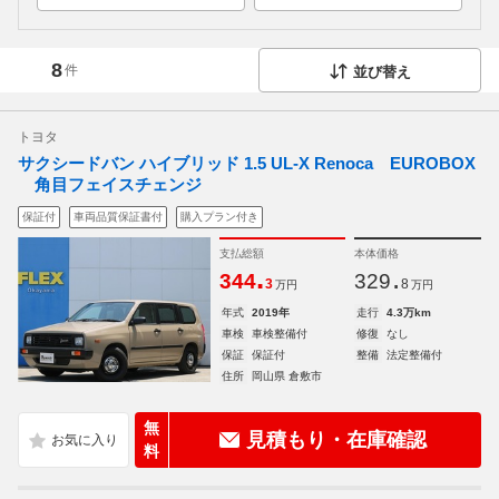
8
件
並び替え
トヨタ
サクシードバン ハイブリッド 1.5 UL-X Renoca EUROBOX
角目フェイスチェンジ
保証付
車両品質保証書付
購入プラン付き
支払総額
本体価格
.
.
344
329
3
8
万円
万円
年式
2019年
走行
4.3万km
車検
車検整備付
修復
なし
保証
保証付
整備
法定整備付
住所
岡山県 倉敷市
無
見積もり・在庫確認
料