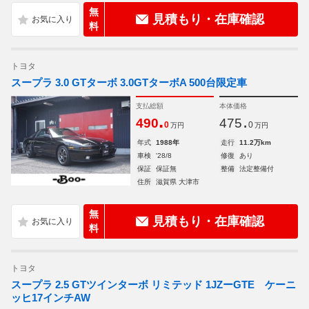
無
見積もり・在庫確認
料
トヨタ
スープラ 3.0 GTターボ 3.0GTターボA 500台限定車
支払総額
本体価格
.
.
490
475
0
0
万円
万円
年式
1988年
走行
11.2万km
車検
'28/8
修復
あり
保証
保証無
整備
法定整備付
住所
滋賀県 大津市
無
見積もり・在庫確認
料
トヨタ
スープラ 2.5 GTツインターボ リミテッド 1JZーGTE ケーニ
ッヒ17インチAW