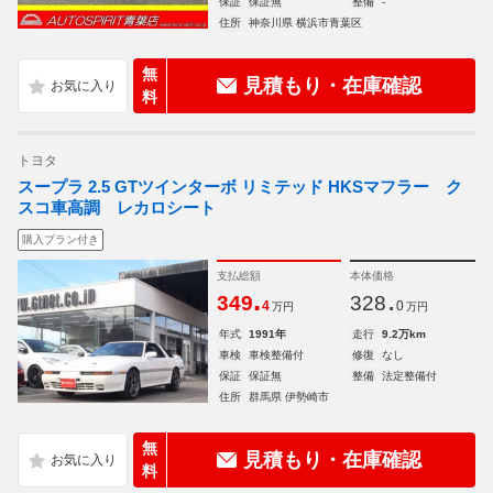
保証
保証無
整備
-
住所
神奈川県 横浜市青葉区
無
見積もり・在庫確認
料
トヨタ
スープラ 2.5 GTツインターボ リミテッド HKSマフラー ク
スコ車高調 レカロシート
購入プラン付き
支払総額
本体価格
.
.
349
328
4
0
万円
万円
年式
1991年
走行
9.2万km
車検
車検整備付
修復
なし
保証
保証無
整備
法定整備付
住所
群馬県 伊勢崎市
無
見積もり・在庫確認
料