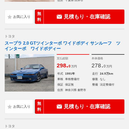
住所
千葉県 白井市
無
見積もり・在庫確認
料
トヨタ
スープラ 2.0 GTツインターボ ワイドボディ サンルーフ ツ
インターボ ワイドボディー
支払総額
本体価格
.
.
298
278
0
0
万円
万円
年式
1991年
走行
24.9万km
車検
車検整備付
修復
なし
保証
保証無
整備
法定整備付
住所
神奈川県 秦野市
無
見積もり・在庫確認
料
トヨタ