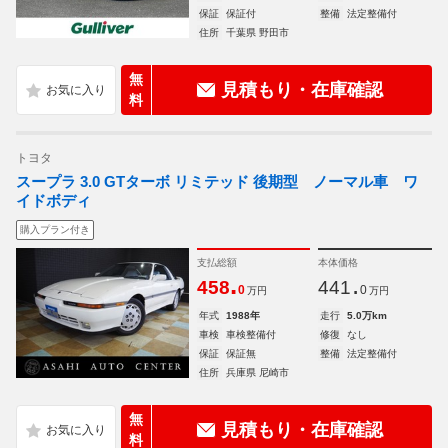
保証
保証付
整備
法定整備付
住所
千葉県 野田市
無
見積もり・在庫確認
料
トヨタ
スープラ 3.0 GTターボ リミテッド 後期型 ノーマル車 ワ
イドボディ
購入プラン付き
支払総額
本体価格
.
.
458
441
0
0
万円
万円
年式
1988年
走行
5.0万km
車検
車検整備付
修復
なし
保証
保証無
整備
法定整備付
住所
兵庫県 尼崎市
無
見積もり・在庫確認
料