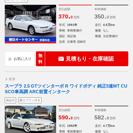
支払総額
本体価格
.
.
370
350
0
0
万円
万円
年式
1991年
走行
4.6万km
車検
車検整備付
修復
なし
保証
保証無
整備
法定整備付
住所
兵庫県 尼崎市
無
見積もり・在庫確認
料
トヨタ
スープラ 2.5 GTツインターボ R ワイドボディ 純正5速MT CU
SCO車高調 ARC前置インターク
保証付
購入プラン付き
支払総額
本体価格
.
.
590
582
8
8
万円
万円
年式
1992年
走行
4.7万km
車検
車検整備付
修復
なし