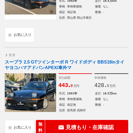
年式
1992年
走行
18.4万km
車検
車検整備無
修復
なし
保証
保証無
整備
-
住所
岡山県 岡山市東区
トヨタ
スープラ 2.5 GTツインターボ R ワイドボディ BBS18inタイ
ヤヨコハマアドバンAPEX/車外マ
支払総額
本体価格
.
.
443
428
9
9
万円
万円
年式
1991年
走行
18.5万km
車検
車検整備無
修復
なし
保証
保証無
整備
-
住所
群馬県 高崎市
無
見積もり・在庫確認
料