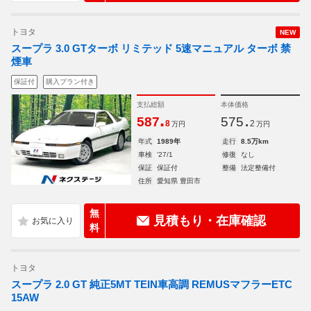
トヨタ
NEW
スープラ 3.0 GTターボ リミテッド 5速マニュアル ターボ 禁
煙車
保証付
購入プラン付き
支払総額
本体価格
.
.
587
575
8
2
万円
万円
年式
1989年
走行
8.5万km
車検
'27/1
修復
なし
保証
保証付
整備
法定整備付
住所
愛知県 豊田市
無
見積もり・在庫確認
料
トヨタ
スープラ 2.0 GT 純正5MT TEIN車高調 REMUSマフラーETC
15AW