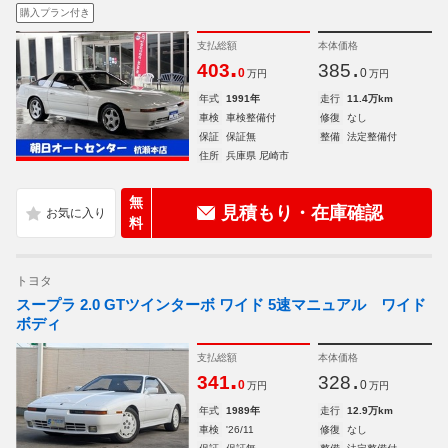
購入プラン付き
支払総額
本体価格
.
.
403
385
0
0
万円
万円
年式
1991年
走行
11.4万km
車検
車検整備付
修復
なし
保証
保証無
整備
法定整備付
住所
兵庫県 尼崎市
無
見積もり・在庫確認
料
トヨタ
スープラ 2.0 GTツインターボ ワイド 5速マニュアル ワイド
ボディ
支払総額
本体価格
.
.
341
328
0
0
万円
万円
年式
1989年
走行
12.9万km
車検
'26/11
修復
なし