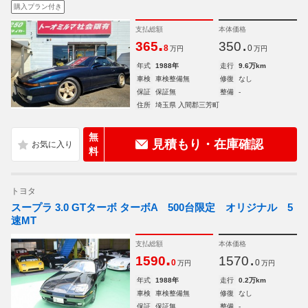
購入プラン付き
支払総額
本体価格
.
.
365
350
8
0
万円
万円
年式
1988年
走行
9.6万km
車検
車検整備無
修復
なし
保証
保証無
整備
-
住所
埼玉県 入間郡三芳町
無
見積もり・在庫確認
料
トヨタ
スープラ 3.0 GTターボ ターボA 500台限定 オリジナル 5
速MT
支払総額
本体価格
.
.
1590
1570
0
0
万円
万円
年式
1988年
走行
0.2万km
車検
車検整備無
修復
なし
保証
保証無
整備
-