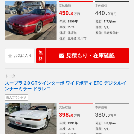
支払総額
本体価格
.
.
450
440
0
0
万円
万円
年式
1990年
走行
7.7万km
車検
'27/4
修復
なし
保証
保証無
整備
法定整備付
住所
北海道 旭川市
無
見積もり・在庫確認
料
トヨタ
スープラ 2.0 GTツインターボ ワイドボディ ETC デジタルイ
ンナーミラー ドラレコ
購入プラン付き
支払総額
本体価格
.
.
398
380
0
0
万円
万円
年式
1991年
走行
8.0万km
車検
'27/4
修復
なし