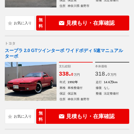
保証
保証無
整備
法定整備付
住所
神奈川県 秦野市
無
見積もり・在庫確認
料
トヨタ
スープラ 2.0 GTツインターボ ワイドボディ 5速マニュアル
ターボ
支払総額
本体価格
.
.
338
318
0
0
万円
万円
年式
1992年
走行
14.6万km
車検
車検整備付
修復
なし
保証
保証無
整備
法定整備付
住所
神奈川県 秦野市
無
見積もり・在庫確認
料