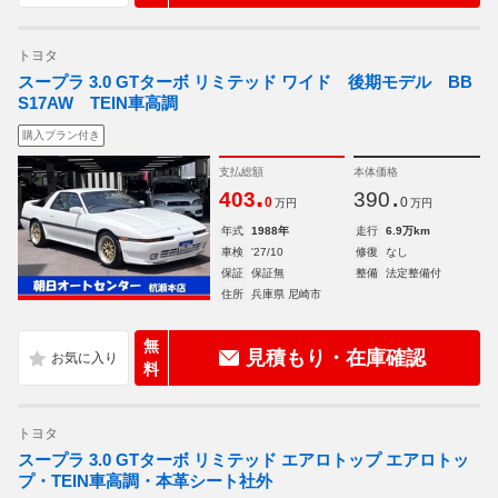
トヨタ
スープラ 3.0 GTターボ リミテッド ワイド 後期モデル BB
S17AW TEIN車高調
購入プラン付き
支払総額
本体価格
.
.
403
390
0
0
万円
万円
年式
1988年
走行
6.9万km
車検
'27/10
修復
なし
保証
保証無
整備
法定整備付
住所
兵庫県 尼崎市
無
見積もり・在庫確認
料
トヨタ
スープラ 3.0 GTターボ リミテッド エアロトップ エアロトッ
プ・TEIN車高調・本革シート社外