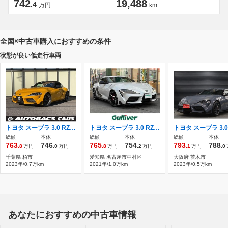
742
19,488
.4
万円
km
全国×中古車購入におすすめの条件
状態が良い低走行車両
トヨタ スープラ 3.0 RZ ワンオーナー・純正ナビフルセグTV・バック
トヨタ スープラ 3.0 RZ ワンオーナー/純正ナビ/バックモニター/社
総額
本体
総額
本体
総額
本体
763
746
765
754
793
788
.8
万円
.0
万円
.8
万円
.2
万円
.1
万円
.0
千葉県 柏市
愛知県 名古屋市中村区
大阪府 茨木市
2023年/0.7万km
2021年/1.0万km
2023年/0.5万km
あなたにおすすめの中古車情報