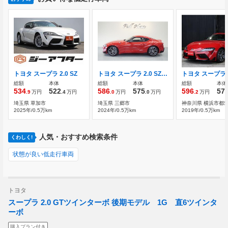
トヨタ スープラ 2.0 SZ
トヨタ スープラ 2.0 SZ 純正ナビ フルセグ バックカメラ ETC
総額
本体
総額
本体
総額
本体
534
522
586
575
596
57
.9
万円
.4
万円
.0
万円
.0
万円
.2
万円
埼玉県 草加市
埼玉県 三郷市
神奈川県 横浜市都
2025年/0.5万km
2024年/0.5万km
2019年/0.5万km
人気・おすすめ検索条件
くわしく!
状態が良い低走行車両
トヨタ
スープラ 2.0 GTツインターボ 後期モデル 1G 直6ツインタ
ーボ
購入プラン付き