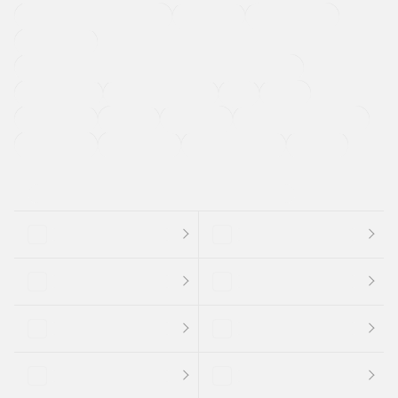
メーカー系販売店取り扱い車
修復歴無し
アルミホイール
寒冷地仕様車
過給機設定モデル（ターボ・スーパーチャージャーなど)
ETC
CDプレーヤー
カーナビゲーション
禁煙車
法定整備付き
保証付き
エアバッグ
ディスチャージドランプ
支払総顔あり
クーポンあり
車両品質評価書付
新着車両