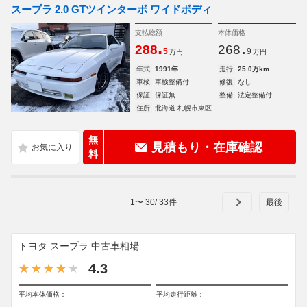
スープラ 2.0 GTツインターボ ワイドボディ
支払総額
本体価格
.
.
288
268
5
9
万円
万円
年式
1991年
走行
25.0万km
車検
車検整備付
修復
なし
保証
保証無
整備
法定整備付
住所
北海道 札幌市東区
無
見積もり・在庫確認
料
1
〜
30
/
33
件
トヨタ スープラ 中古車相場
4.3
平均本体価格：
平均走行距離：