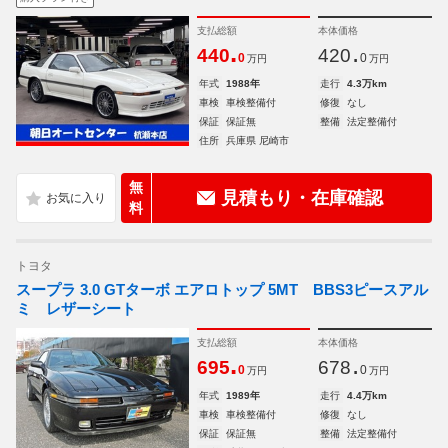
支払総額
本体価格
.
.
440
420
0
0
万円
万円
年式
1988年
走行
4.3万km
車検
車検整備付
修復
なし
保証
保証無
整備
法定整備付
住所
兵庫県 尼崎市
無
見積もり・在庫確認
料
トヨタ
スープラ 3.0 GTターボ エアロトップ 5MT BBS3ピースアル
ミ レザーシート
支払総額
本体価格
.
.
695
678
0
0
万円
万円
年式
1989年
走行
4.4万km
車検
車検整備付
修復
なし
保証
保証無
整備
法定整備付