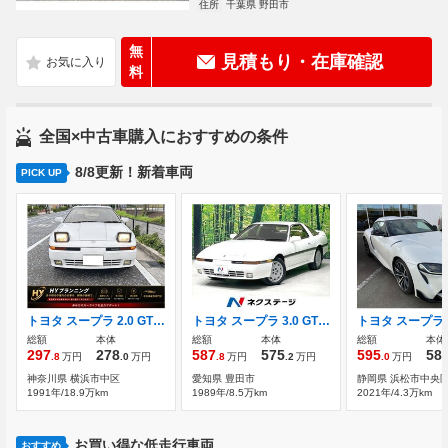
住所
千葉県 野田市
無
見積もり・在庫確認
料
全国×中古車購入におすすめの条件
8/8更新！新着車両
PICK UP
トヨタ スープラ 2.0 GTツインターボ 2ドアクーペ ワンオーナー車 保証書・取説
トヨタ スープラ 3.0 GTターボ リミテッド 5速マニュアル ターボ 禁煙車
総額
本体
総額
本体
総額
本体
297
278
587
575
595
58
.8
万円
.0
万円
.8
万円
.2
万円
.0
万円
神奈川県 横浜市中区
愛知県 豊田市
静岡県 浜松市中央
1991年/18.9万km
1989年/8.5万km
2021年/4.3万km
お買い得な低走行車両
おすすめ