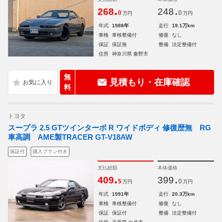
.
.
268
248
0
0
万円
万円
年式
1988年
走行
19.1万km
車検
車検整備付
修復
なし
保証
保証無
整備
法定整備付
住所
神奈川県 秦野市
無
見積もり・在庫確認
料
トヨタ
スープラ 2.5 GTツインターボ R ワイドボディ 修復歴無 RG
車高調 AME製TRACER GT-V18AW
保証付
購入プラン付き
支払総額
本体価格
.
.
409
399
5
0
万円
万円
年式
1991年
走行
20.3万km
車検
車検整備付
修復
なし
保証
保証付
整備
法定整備付