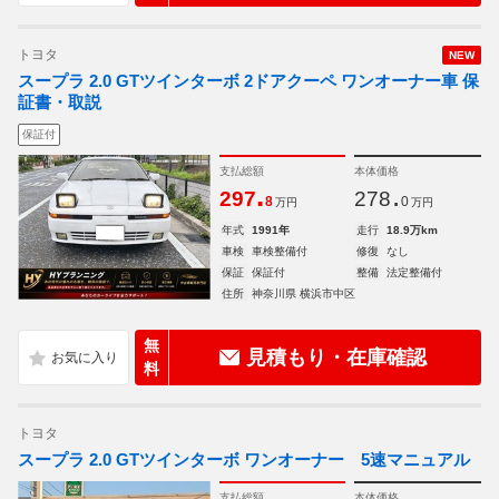
トヨタ
NEW
スープラ 2.0 GTツインターボ 2ドアクーペ ワンオーナー車 保
証書・取説
保証付
支払総額
本体価格
.
.
297
278
8
0
万円
万円
年式
1991年
走行
18.9万km
車検
車検整備付
修復
なし
保証
保証付
整備
法定整備付
住所
神奈川県 横浜市中区
無
見積もり・在庫確認
料
トヨタ
スープラ 2.0 GTツインターボ ワンオーナー 5速マニュアル
支払総額
本体価格