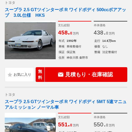
トヨタ
スープラ 2.5 GTツインターボ R ワイドボディ 500ccボアアッ
プ 3.0L仕様 HKS
支払総額
本体価格
.
.
458
438
0
0
万円
万円
年式
1992年
走行
14.8万km
車検
車検整備付
修復
なし
保証
保証無
整備
法定整備付
住所
神奈川県 秦野市
無
見積もり・在庫確認
料
トヨタ
スープラ 2.5 GTツインターボ R ワイドボディ 5MT 5速マニュ
アルミッション ノーマル車
支払総額
本体価格
.
.
551
550
0
0
万円
万円