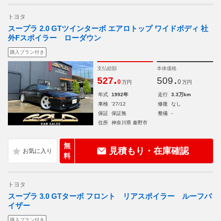
トヨタ
スープラ 2.0 GTツインターボ エアロトップ ワイドボディ 社
外Fスポイラー ローダウン
購入プラン付き
支払総額
本体価格
.
.
527
509
0
0
万円
万円
年式
1992年
走行
3.3万km
車検
'27/12
修復
なし
保証
保証無
整備
-
住所
神奈川県 秦野市
無
見積もり・在庫確認
料
トヨタ
スープラ 3.0 GTターボ フロント リアスポイラー ルーフバ
イザー
購入プラン付き