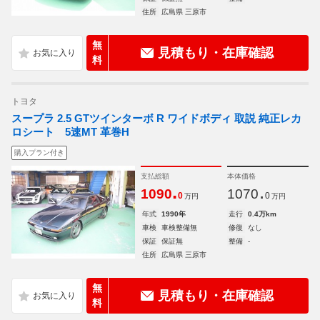
住所
広島県 三原市
無
見積もり・在庫確認
料
トヨタ
スープラ 2.5 GTツインターボ R ワイドボディ 取説 純正レカ
ロシート 5速MT 革巻H
購入プラン付き
支払総額
本体価格
.
.
1090
1070
0
0
万円
万円
年式
1990年
走行
0.4万km
車検
車検整備無
修復
なし
保証
保証無
整備
-
住所
広島県 三原市
無
見積もり・在庫確認
料