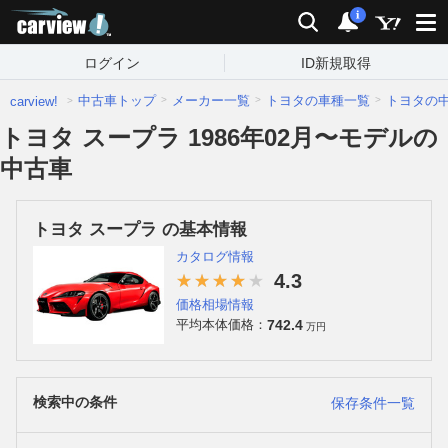
carview!
検索
通知
i
ログイン
ID新規取得
中古車トップ
メーカー一覧
トヨタの車種一覧
トヨタの
carview!
トヨタ スープラ 1986年02月〜モデルの
中古車
トヨタ スープラ の基本情報
カタログ情報
4.3
価格相場情報
742.4
平均本体価格：
万円
検索中の条件
保存条件一覧