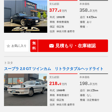
支払総額
本体価格
.
.
377
358
0
0
万円
万円
年式
1992年
走行
9.8万km
車検
車検整備無
修復
あり
保証
保証無
整備
-
住所
神奈川県 秦野市
無
見積もり・在庫確認
料
トヨタ
スープラ 2.0 GT ツインカム リトラクタブルヘッドライト
支払総額
本体価格
.
.
218
198
0
0
万円
万円
年式
1988年
走行
10.1万km
車検
車検整備付
修復
なし
保証
保証無
整備
法定整備付
住所
神奈川県 秦野市