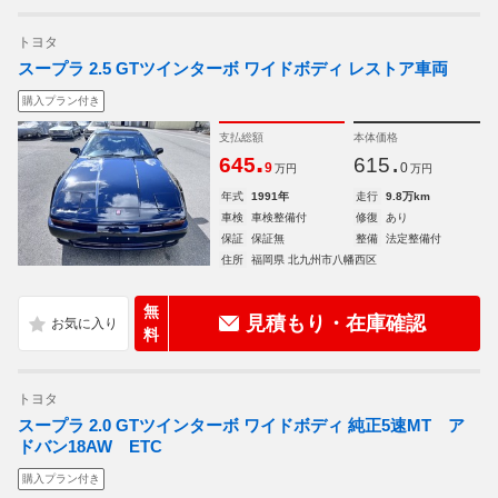
トヨタ
スープラ 2.5 GTツインターボ ワイドボディ レストア車両
購入プラン付き
支払総額
本体価格
.
.
645
615
9
0
万円
万円
年式
1991年
走行
9.8万km
車検
車検整備付
修復
あり
保証
保証無
整備
法定整備付
住所
福岡県 北九州市八幡西区
無
見積もり・在庫確認
料
トヨタ
スープラ 2.0 GTツインターボ ワイドボディ 純正5速MT ア
ドバン18AW ETC
購入プラン付き