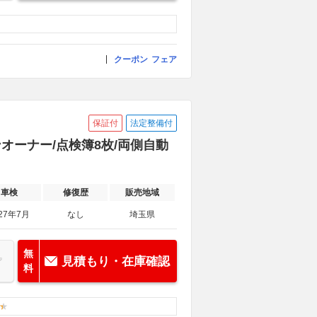
クーポン
フェア
保証付
法定整備付
ワンオーナー/点検簿8枚/両側自動
車検
修復歴
販売地域
27年7月
なし
埼玉県
無
見積もり・在庫確認
料