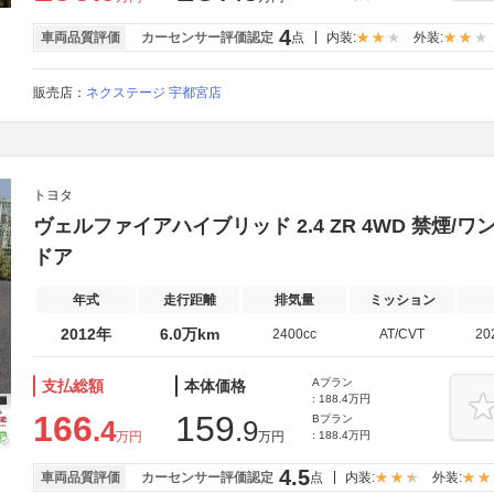
4
車両品質評価
カーセンサー評価認定
点
内装:
外装:
販売店：
ネクステージ 宇都宮店
トヨタ
ヴェルファイアハイブリッド 2.4 ZR 4WD 禁煙/
ドア
年式
走行距離
排気量
ミッション
2012年
6.0万km
2400cc
AT/CVT
20
Aプラン
支払総額
本体価格
: 188.4万円
166
159
Bプラン
.4
.9
万円
万円
: 188.4万円
4.5
車両品質評価
カーセンサー評価認定
点
内装:
外装: