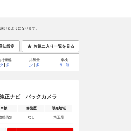
継げるようになります。
通知設定
お気に入り一覧を見る
走行距離
排気量
車検
少
多
少
多
長
短
車 純正ナビ バックカメラ
車検
修復歴
販売地域
検整備無
なし
埼玉県