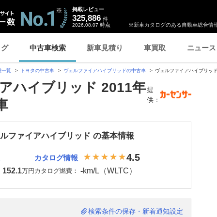
掲載レビュー
325,886
件
時点
※新車カタログのある自動車総合情報
2026.08.07
ログ
中古車検索
新車見積り
車買取
ニュース
種一覧
トヨタの中古車
ヴェルファイアハイブリッドの中古車
ヴェルファイアハイブリッド 
アハイブリッド 2011年
提
供：
車
ェルファイアハイブリッド の基本情報
4.5
カタログ情報
152.1
-
km/L（WLTC）
：
万円
カタログ燃費：
検索条件の保存・新着通知設定