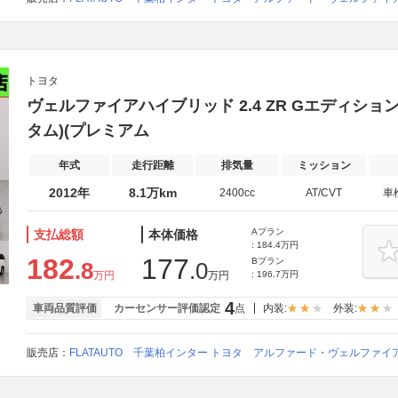
トヨタ
ヴェルファイアハイブリッド 2.4 ZR Gエディション
タム)(プレミアム
年式
走行距離
排気量
ミッション
2012年
8.1万km
2400cc
AT/CVT
車
Aプラン
支払総額
本体価格
: 184.4万円
182
177
Bプラン
.8
.0
万円
万円
: 196.7万円
4
車両品質評価
カーセンサー評価認定
点
内装:
外装:
販売店：
FLATAUTO 千葉柏インター トヨタ アルファード・ヴェルファ