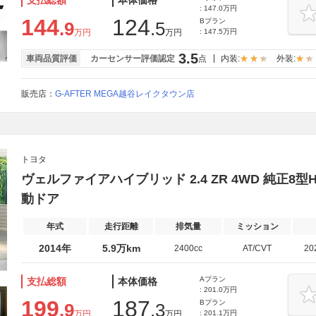
支払総額
本体価格
: 147.0万円
144
124
Bプラン
.9
.5
万円
万円
: 147.5万円
3.5
車両品質評価
カーセンサー評価認定
点
内装:
外装:
販売店：
G-AFTER MEGA越谷レイクタウン店
トヨタ
ヴェルファイアハイブリッド 2.4 ZR 4WD 純正8
動ドア
年式
走行距離
排気量
ミッション
2014年
5.9万km
2400cc
AT/CVT
20
Aプラン
支払総額
本体価格
: 201.0万円
199
187
Bプラン
.9
.3
万円
万円
: 201.1万円