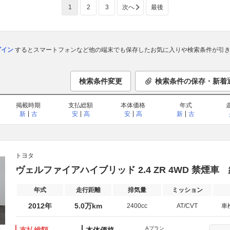
1
2
3
次へ
最後
ログイン
するとスマートフォンなど他の端末でも保存したお気に入りや検索条件が引き
検索条件変更
検索条件の保存・新着
掲載時期
支払総額
本体価格
年式
新
古
安
高
安
高
新
古
トヨタ
ヴェルファイアハイブリッド 2.4 ZR 4WD 禁煙
年式
走行距離
排気量
ミッション
2012年
5.0万km
2400cc
AT/CVT
車
Aプラン