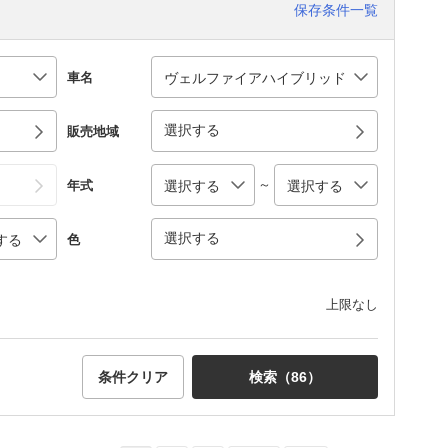
保存条件一覧
車名
選択する
販売地域
～
年式
選択する
色
上限なし
条件クリア
検索（
86
）