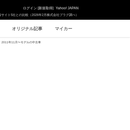
ログイン
[
新規取得
]
Yahoo! JAPAN
サイト5社との比較（2026年2月株式会社プラグ調べ）
オリジナル記事
マイカー
2011年11月〜モデルの中古車