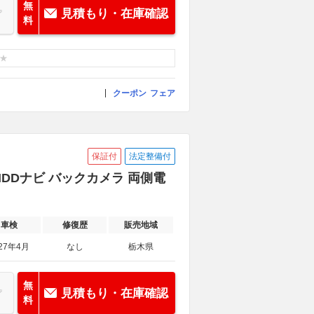
無
見積もり・在庫確認
料
クーポン
フェア
保証付
法定整備付
型HDDナビ バックカメラ 両側電
車検
修復歴
販売地域
27年4月
なし
栃木県
無
見積もり・在庫確認
料