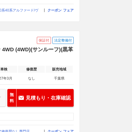
0系40系アルファード/ヴ
クーポン
フェア
保証付
法定整備付
WD (4WD)(サンルーフ)(黒革
車検
修復歴
販売地域
27年3月
なし
千葉県
無
見積もり・在庫確認
料
イア修復歴なし専門店
クーポン
フェア