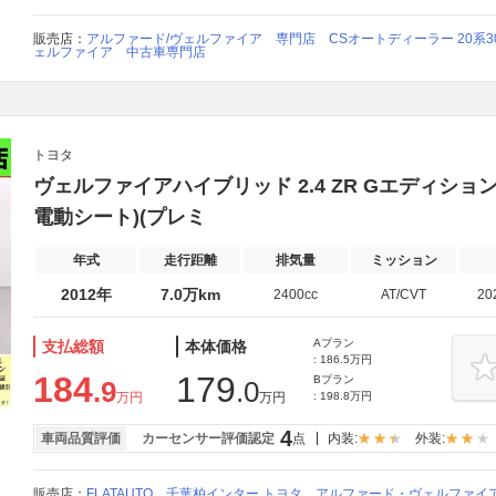
販売店：
アルファード/ヴェルファイア 専門店 CSオートディーラー 20系3
ェルファイア 中古車専門店
トヨタ
ヴェルファイアハイブリッド 2.4 ZR Gエディション 4
電動シート)(プレミ
年式
走行距離
排気量
ミッション
2012年
7.0万km
2400cc
AT/CVT
20
Aプラン
支払総額
本体価格
: 186.5万円
184
179
Bプラン
.9
.0
万円
万円
: 198.8万円
4
車両品質評価
カーセンサー評価認定
点
内装:
外装:
販売店：
FLATAUTO 千葉柏インター トヨタ アルファード・ヴェルファ