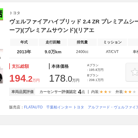
トヨタ
ヴェルファイアハイブリッド 2.4 ZR プレミアムシ
ーフ)(プレミアムサウンド)(リアエ
年式
走行距離
排気量
ミッション
2013年
9.0万km
2400cc
AT/CVT
車
Aプラン
支払総額
本体価格
: 195.8万円
194
178
Bプラン
.2
.0
万円
万円
: 208.1万円
4
車両品質評価
カーセンサー評価認定
点
内装:
外装:
販売店：
FLATAUTO 千葉柏インター トヨタ アルファード・ヴェルファ