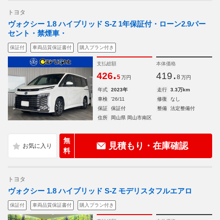
トヨタ
ヴォクシー 1.8 ハイブリッド S-Z 1年保証付・ローン2.9パー
セント・禁煙車・
保証付
車両品質保証書付
購入プラン付き
支払総額
本体価格
.
.
426
419
5
8
万円
万円
年式
2023年
走行
3.3万km
車検
'26/11
修復
なし
保証
保証付
整備
法定整備付
住所
岡山県 岡山市南区
無
見積もり・在庫確認
料
トヨタ
ヴォクシー 1.8 ハイブリッド S-Z モデリスタフルエアロ
保証付
車両品質保証書付
購入プラン付き