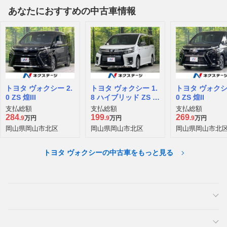
あなたにおすすめの中古車情報
トヨタ ヴォクシー 2.
トヨタ ヴォクシー 1.
トヨタ ヴォクシー
0 ZS 煌III
8 ハイブリッド ZS 煌
0 ZS 煌II
II
支払総額
支払総額
支払総額
284
199
269
.9
万円
.9
万円
.9
万円
岡山県岡山市北区
岡山県岡山市北区
岡山県岡山市北
トヨタ ヴォクシーの中古車をもっと見る