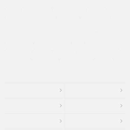
４ＷＤ
定期点検記録簿
ワンオーナーカー
福祉車両
メーカー系販売店取り扱い車
修復歴無し
アルミホイール
寒冷地仕様車
過給機設定モデル（ターボ・スーパーチャージャーなど)
ETC
CDプレーヤー
カーナビゲーション
禁煙車
法定整備付き
保証付き
エアバッグ
ディスチャージドランプ
支払総顔あり
クーポンあり
車両品質評価書付
新着車両