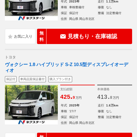
年式
2023年
走行
1.1万km
車検
車検整備付
修復
なし
保証
保証付
整備
法定整備付
住所
岡山県 岡山市北区
無
見積もり・在庫確認
料
トヨタ
ヴォクシー 1.8 ハイブリッド S-Z 10.5型ディスプレイオーデ
ィオ
保証付
車両品質保証書付
購入プラン付き
支払総額
本体価格
.
.
425
413
9
8
万円
万円
年式
2025年
走行
1.6万km
車検
'27/7
修復
なし
保証
保証付
整備
法定整備付
住所
岡山県 岡山市北区