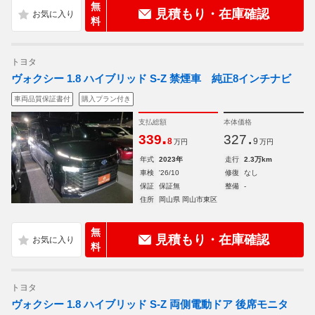
無
見積もり・在庫確認
料
トヨタ
ヴォクシー 1.8 ハイブリッド S-Z 禁煙車 純正8インチナビ
車両品質保証書付
購入プラン付き
支払総額
本体価格
.
.
339
327
8
9
万円
万円
年式
2023年
走行
2.3万km
車検
'26/10
修復
なし
保証
保証無
整備
-
住所
岡山県 岡山市東区
無
見積もり・在庫確認
料
トヨタ
ヴォクシー 1.8 ハイブリッド S-Z 両側電動ドア 後席モニタ