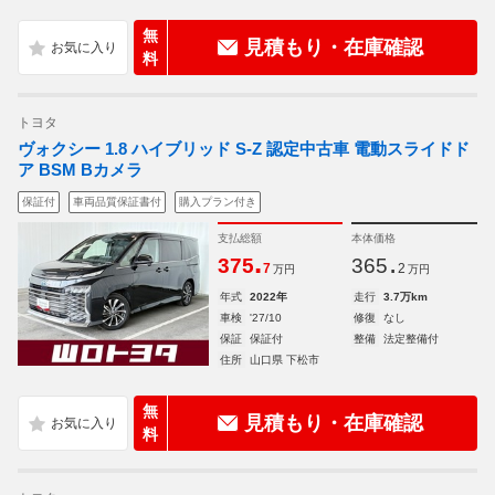
無
見積もり・在庫確認
料
トヨタ
ヴォクシー 1.8 ハイブリッド S-Z 認定中古車 電動スライドド
ア BSM Bカメラ
保証付
車両品質保証書付
購入プラン付き
支払総額
本体価格
.
.
375
365
7
2
万円
万円
年式
2022年
走行
3.7万km
車検
'27/10
修復
なし
保証
保証付
整備
法定整備付
住所
山口県 下松市
無
見積もり・在庫確認
料