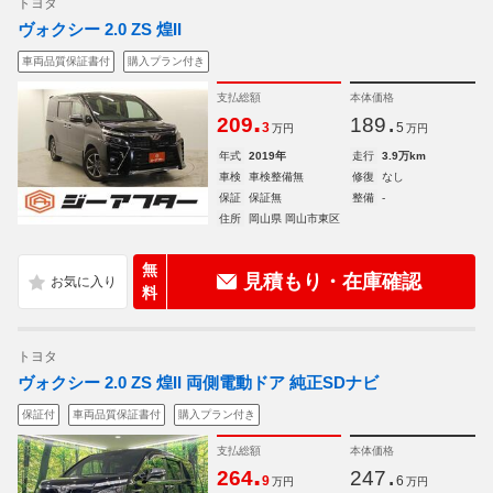
トヨタ
ヴォクシー 2.0 ZS 煌II
車両品質保証書付
購入プラン付き
支払総額
本体価格
.
.
209
189
3
5
万円
万円
年式
2019年
走行
3.9万km
車検
車検整備無
修復
なし
保証
保証無
整備
-
住所
岡山県 岡山市東区
無
見積もり・在庫確認
料
トヨタ
ヴォクシー 2.0 ZS 煌II 両側電動ドア 純正SDナビ
保証付
車両品質保証書付
購入プラン付き
支払総額
本体価格
.
.
264
247
9
6
万円
万円