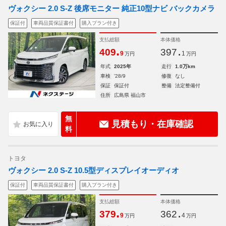
ヴォクシー 2.0 S-Z 後席モニター 純正10型ナビ バックカメラ
保証付
車両品質保証書付
購入プラン付き
支払総額
本体価格
.
.
409
397
9
1
万円
万円
年式
2025年
走行
1.0万km
車検
'28/9
修復
なし
保証
保証付
整備
法定整備付
住所
広島県 福山市
無
見積もり・在庫確認
料
トヨタ
ヴォクシー 2.0 S-Z 10.5型ディスプレイオーディオ
保証付
車両品質保証書付
購入プラン付き
支払総額
本体価格
.
.
379
362
9
4
万円
万円