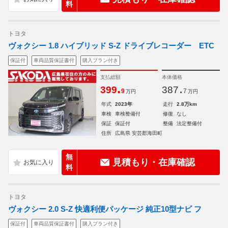
料
トヨタ
ヴォクシー 1.8 ハイブリッド S-Z ドライブレコーダー ETC
保証付
車両品質保証書付
購入プラン付き
支払総額
本体価格
.
.
399
387
9
7
万円
万円
年式
2023年
走行
2.8万km
車検
車検整備付
修復
なし
保証
保証付
整備
法定整備付
住所
広島県 安芸郡海田町
無
見積もり・在庫確認
料
トヨタ
ヴォクシー 2.0 S-Z 快適利便パッケージ 純正10型ナビ フ
保証付
車両品質保証書付
購入プラン付き