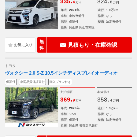
.
.
335
324
4
8
万円
万円
年式
2021年
走行
1.9万km
車検
車検整備付
修復
なし
保証
保証付
整備
法定整備付
住所
岡山県 岡山市南区
無
見積もり・在庫確認
料
トヨタ
ヴォクシー 2.0 S-Z 10.5インチディスプレイオーディオ
保証付
車両品質保証書付
購入プラン付き
支払総額
本体価格
.
.
369
358
9
4
万円
万円
年式
2023年
走行
1.9万km
車検
'26/9
修復
なし
保証
保証付
整備
法定整備付
住所
岡山県 都窪郡早島町