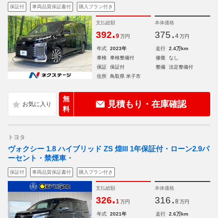
保証付
車両品質保証書付
購入プラン付き
支払総額
本体価格
.
.
392
375
9
4
万円
万円
年式
2023年
走行
2.4万km
車検
車検整備付
修復
なし
保証
保証付
整備
法定整備付
住所
鳥取県 米子市
無
見積もり・在庫確認
料
トヨタ
ヴォクシー 1.8 ハイブリッド ZS 煌III 1年保証付・ローン2.9パ
ーセント・禁煙車・
保証付
車両品質保証書付
購入プラン付き
支払総額
本体価格
.
.
326
316
1
8
万円
万円
年式
2021年
走行
2.6万km