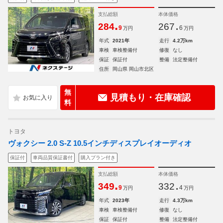
支払総額
本体価格
.
.
284
267
9
6
万円
万円
年式
2021年
走行
4.2万km
車検
車検整備付
修復
なし
保証
保証付
整備
法定整備付
住所
岡山県 岡山市北区
無
見積もり・在庫確認
料
トヨタ
ヴォクシー 2.0 S-Z 10.5インチディスプレイオーディオ
保証付
車両品質保証書付
購入プラン付き
支払総額
本体価格
.
.
349
332
9
4
万円
万円
年式
2023年
走行
4.3万km
車検
車検整備付
修復
なし
保証
保証付
整備
法定整備付