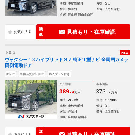
車検
車検整備付
修復
なし
保証
保証付
整備
法定整備付
住所
岡山県 岡山市南区
無
見積もり・在庫確認
料
トヨタ
NEW
ヴォクシー 1.8 ハイブリッド S-Z 純正10型ナビ 全周囲カメラ
両側電動ドア
保証付
車両品質保証書付
購入プラン付き
支払総額
本体価格
.
.
389
373
9
7
万円
万円
年式
2023年
走行
2.7万km
車検
車検整備付
修復
なし
保証
保証付
整備
法定整備付
住所
広島県 福山市
無
見積もり・在庫確認