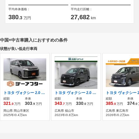
平均本体価格：
平均走行距離：
380
27,682
.3
万円
km
中国×中古車購入におすすめの条件
状態が良い低走行車両
トヨタ ヴォクシー 2.0 S-G
トヨタ ヴォクシー 2.0 S-G ETC 左Pスライドドア リヤクーラー
総額
本体
総額
本体
総額
本体
321
303
343
330
385
374
.0
万円
.9
万円
.7
万円
.0
万円
.0
万円
.0
岡山県 岡山市東区
広島県 福山市
広島県 東広島市
2025年/0.4万km
2023年/0.8万km
2026年/0.2万km