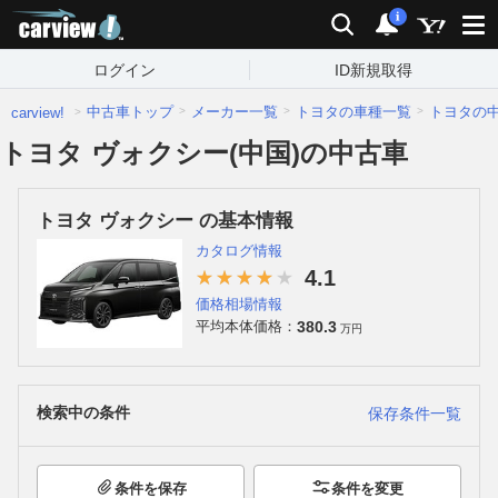
carview!
検索
通知
i
ログイン
ID新規取得
中古車トップ
メーカー一覧
トヨタの車種一覧
トヨタの
carview!
トヨタ ヴォクシー(中国)の中古車
トヨタ ヴォクシー の基本情報
カタログ情報
4.1
価格相場情報
380.3
平均本体価格：
万円
検索中の条件
保存条件一覧
条件を保存
条件を変更