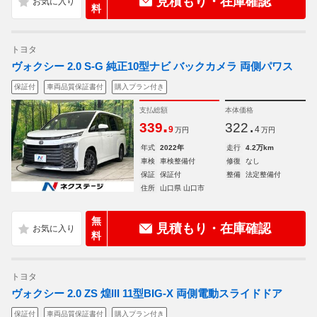
見積もり・在庫確認
料
トヨタ
ヴォクシー 2.0 S-G 純正10型ナビ バックカメラ 両側パワス
保証付
車両品質保証書付
購入プラン付き
支払総額
本体価格
.
.
339
322
9
4
万円
万円
年式
2022年
走行
4.2万km
車検
車検整備付
修復
なし
保証
保証付
整備
法定整備付
住所
山口県 山口市
無
見積もり・在庫確認
料
トヨタ
ヴォクシー 2.0 ZS 煌III 11型BIG-X 両側電動スライドドア
保証付
車両品質保証書付
購入プラン付き