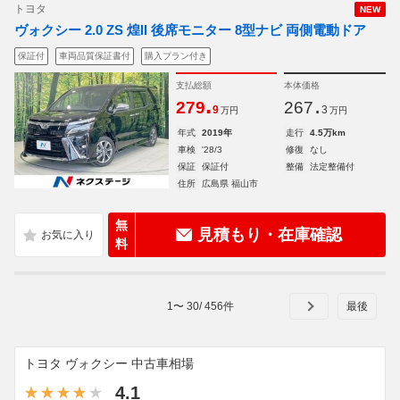
トヨタ
NEW
ヴォクシー 2.0 ZS 煌II 後席モニター 8型ナビ 両側電動ドア
保証付
車両品質保証書付
購入プラン付き
支払総額
本体価格
.
.
279
267
9
3
万円
万円
年式
2019年
走行
4.5万km
車検
'28/3
修復
なし
保証
保証付
整備
法定整備付
住所
広島県 福山市
無
見積もり・在庫確認
料
1
〜
30
/
456
件
トヨタ ヴォクシー 中古車相場
4.1