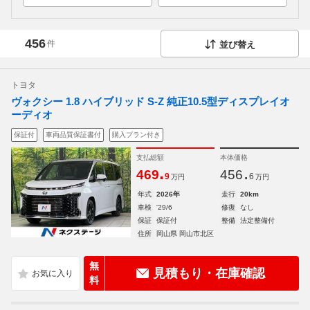
456
件
並び替え
トヨタ
ヴォクシー 1.8 ハイブリッド S-Z 純正10.5型ディスプレイオ
ーディオ
保証付
車両品質保証書付
購入プラン付き
支払総額
本体価格
.
.
469
456
9
6
万円
万円
年式
2026年
走行
20km
車検
'29/6
修復
なし
保証
保証付
整備
法定整備付
住所
岡山県 岡山市北区
無
見積もり・在庫確認
料