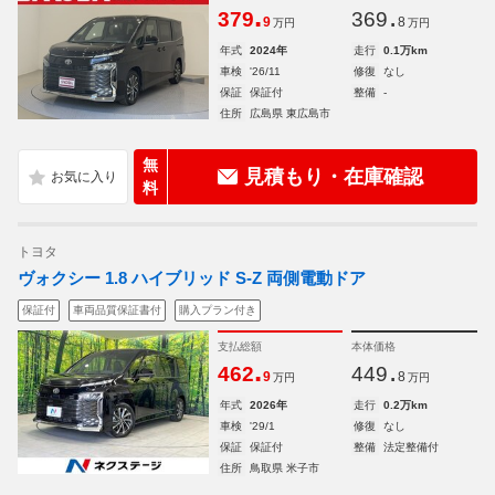
.
.
379
369
9
8
万円
万円
年式
2024年
走行
0.1万km
車検
'26/11
修復
なし
保証
保証付
整備
-
住所
広島県 東広島市
無
見積もり・在庫確認
料
トヨタ
ヴォクシー 1.8 ハイブリッド S-Z 両側電動ドア
保証付
車両品質保証書付
購入プラン付き
支払総額
本体価格
.
.
462
449
9
8
万円
万円
年式
2026年
走行
0.2万km
車検
'29/1
修復
なし
保証
保証付
整備
法定整備付
住所
鳥取県 米子市