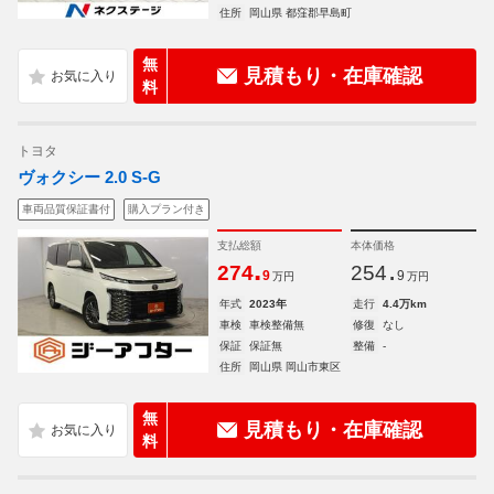
住所
岡山県 都窪郡早島町
無
見積もり・在庫確認
料
トヨタ
ヴォクシー 2.0 S-G
車両品質保証書付
購入プラン付き
支払総額
本体価格
.
.
274
254
9
9
万円
万円
年式
2023年
走行
4.4万km
車検
車検整備無
修復
なし
保証
保証無
整備
-
住所
岡山県 岡山市東区
無
見積もり・在庫確認
料