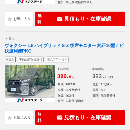
住所
岡山県 都窪郡早島町
無
見積もり・在庫確認
料
トヨタ
ヴォクシー 1.8 ハイブリッド S-Z 後席モニター 純正10型ナビ
快適利便PKG
保証付
車両品質保証書付
購入プラン付き
支払総額
本体価格
.
.
399
383
9
4
万円
万円
年式
2023年
走行
3.1万km
車検
車検整備付
修復
なし
保証
保証付
整備
法定整備付
住所
広島県 福山市
無
見積もり・在庫確認
料