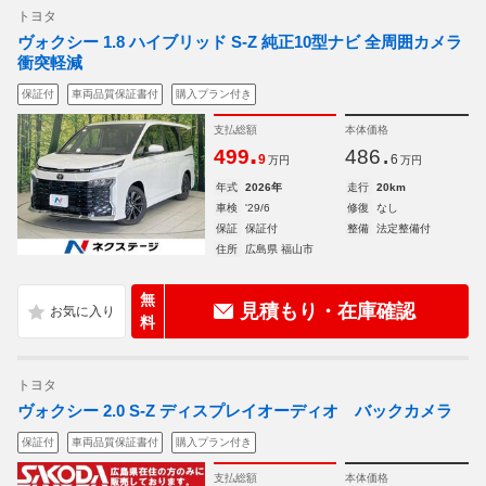
トヨタ
ヴォクシー 1.8 ハイブリッド S-Z 純正10型ナビ 全周囲カメラ
衝突軽減
保証付
車両品質保証書付
購入プラン付き
支払総額
本体価格
.
.
499
486
9
6
万円
万円
年式
2026年
走行
20km
車検
'29/6
修復
なし
保証
保証付
整備
法定整備付
住所
広島県 福山市
無
見積もり・在庫確認
料
トヨタ
ヴォクシー 2.0 S-Z ディスプレイオーディオ バックカメラ
保証付
車両品質保証書付
購入プラン付き
支払総額
本体価格