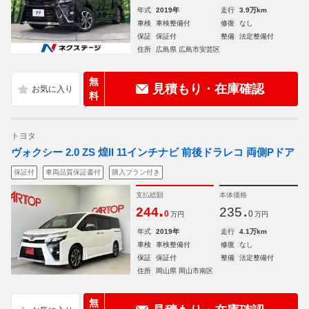
年式
2019年
走行
3.9万km
車検
車検整備付
修復
なし
保証
保証付
整備
法定整備付
住所
広島県 広島市安芸区
無
見積もり・在庫確認
料
トヨタ
ヴォクシー 2.0 ZS 煌II 11インチナビ 前後ドラレコ 両側Pドア
保証付
車両品質保証書付
購入プラン付き
支払総額
本体価格
.
.
244
235
0
0
万円
万円
年式
2019年
走行
4.1万km
車検
車検整備付
修復
なし
保証
保証付
整備
法定整備付
住所
岡山県 岡山市南区
無