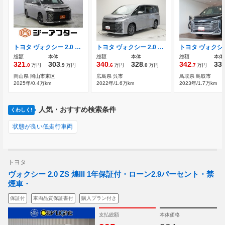
トヨタ ヴォクシー 2.0 S-G
トヨタ ヴォクシー 2.0 S-G デジタルインナーミラー 全周囲モニター
総額
本体
総額
本体
総額
本体
321
303
340
328
342
33
.0
万円
.9
万円
.6
万円
.0
万円
.7
万円
岡山県 岡山市東区
広島県 呉市
鳥取県 鳥取市
2025年/0.4万km
2022年/1.6万km
2023年/1.7万km
人気・おすすめ検索条件
くわしく!
状態が良い低走行車両
トヨタ
ヴォクシー 2.0 ZS 煌III 1年保証付・ローン2.9パーセント・禁
煙車・
保証付
車両品質保証書付
購入プラン付き
支払総額
本体価格