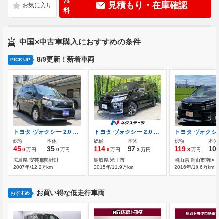
無
見積もり・在庫確認
料
中国×中古車購入におすすめの条件
8/9更新！新着車両
PICK UP
トヨタ ヴォクシー 2.0 X ETC 8人乗り オートオルタネーター換済み
トヨタ ヴォクシー 2.0 ZS 煌 両側電動ドア 8型ナビ 後席モニター
総額
本体
総額
本体
総額
本体
45
35
114
97
119
10
.0
万円
.0
万円
.9
万円
.3
万円
.8
万円
広島県 安芸郡熊野町
鳥取県 米子市
岡山県 岡山市南区
2007年/12.2万km
2015年/11.9万km
2016年/10.6万km
お買い得な低走行車両
おすすめ