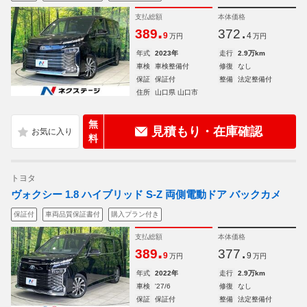
支払総額
本体価格
.
.
389
372
9
4
万円
万円
年式
2023年
走行
2.9万km
車検
車検整備付
修復
なし
保証
保証付
整備
法定整備付
住所
山口県 山口市
無
見積もり・在庫確認
料
トヨタ
ヴォクシー 1.8 ハイブリッド S-Z 両側電動ドア バックカメ
保証付
車両品質保証書付
購入プラン付き
支払総額
本体価格
.
.
389
377
9
9
万円
万円
年式
2022年
走行
2.9万km
車検
'27/6
修復
なし
保証
保証付
整備
法定整備付