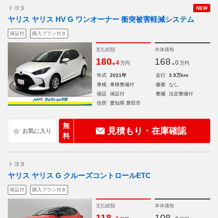
トヨタ
NEW
ヤリス ヤリス HV G ワンオーナー 衝突被害軽減システム
保証付
購入プラン付き
支払総額
本体価格
.
.
180
168
4
0
万円
万円
年式
2021年
走行
3.9万km
車検
車検整備付
修復
なし
保証
保証付
整備
法定整備付
住所
愛知県 豊田市
無
見積もり・在庫確認
料
トヨタ
ヤリス ヤリス G クルーズコントロールETC
保証付
購入プラン付き
支払総額
本体価格
.
.
118
108