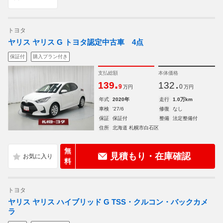
トヨタ
ヤリス ヤリス G トヨタ認定中古車 4点
保証付
購入プラン付き
支払総額
本体価格
.
.
139
132
9
0
万円
万円
年式
2020年
走行
1.0万km
車検
'27/6
修復
なし
保証
保証付
整備
法定整備付
住所
北海道 札幌市白石区
無
見積もり・在庫確認
料
トヨタ
ヤリス ヤリス ハイブリッド G TSS・クルコン・バックカメ
ラ