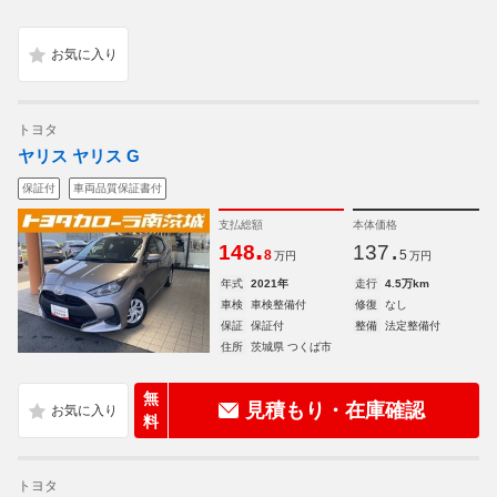
トヨタ
ヤリス ヤリス G
保証付
車両品質保証書付
支払総額
本体価格
.
.
148
137
8
5
万円
万円
年式
2021年
走行
4.5万km
車検
車検整備付
修復
なし
保証
保証付
整備
法定整備付
住所
茨城県 つくば市
無
見積もり・在庫確認
料
トヨタ