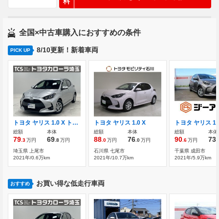
料
全国×中古車購入におすすめの条件
8/10更新！新着車両
PICK UP
トヨタ ヤリス 1.0 X トヨタセーフティセンス PCS LTA
トヨタ ヤリス 1.0 X
総額
本体
総額
本体
総額
本体
79
69
88
76
90
73
.3
万円
.8
万円
.0
万円
.0
万円
.6
万円
.
埼玉県 上尾市
石川県 七尾市
千葉県 成田市
2021年/0.6万km
2021年/10.7万km
2021年/5.9万km
お買い得な低走行車両
おすすめ