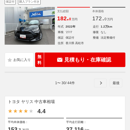
保証付
購入プラン付き
支払総額
本体価格
.
.
182
172
0
0
万円
万円
年式
2022年
走行
1.2万km
車検
'27/7
修復
なし
保証
保証付
整備
法定整備付
住所
香川県 高松市
無
見積もり・在庫確認
料
1
〜
30
/
44
件
トヨタ ヤリス 中古車相場
4.4
平均本体価格：
平均走行距離：
153
37,116