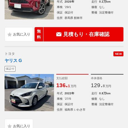
年式
2026年
走行
0.2万km
車検
'29/1
修復
なし
保証
保証付
整備
法定整備付
住所
群馬県 館林市
無
見積もり・在庫確認
料
トヨタ
NEW
ヤリス G
保証付
支払総額
本体価格
.
.
136
129
1
8
万円
万円
年式
2022年
走行
0.8万km
車検
'27/5
修復
なし
保証
保証付
整備
法定整備付
住所
福島県 いわき市