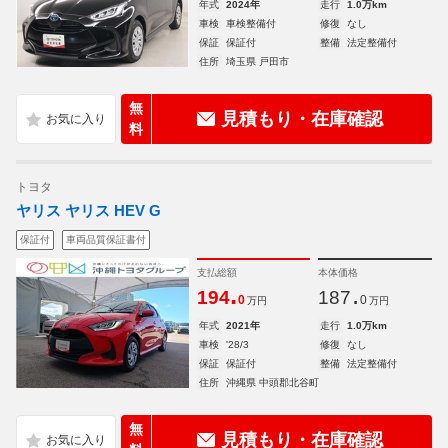
年式
2024年
走行
1.0万km
車検
車検整備付
修復
なし
保証
保証付
整備
法定整備付
住所
埼玉県 戸田市
無
見積もり・在庫確認
料
トヨタ
ヤリス ヤリス HEV G
保証付
車両品質保証書付
支払総額
本体価格
.
.
194
187
0
0
万円
万円
年式
2021年
走行
1.0万km
車検
'28/3
修復
なし
保証
保証付
整備
法定整備付
住所
沖縄県 中頭郡北谷町
無
見積もり・在庫確認