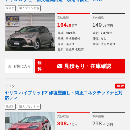
保証付
購入プラン付き
支払総額
本体価格
.
.
164
149
8
8
万円
万円
年式
2021年
走行
7.3万km
車検
車検整備付
修復
なし
保証
保証付
整備
法定整備付
住所
宮城県 名取市
無
見積もり・在庫確認
料
トヨタ
NEW
ヤリス ハイブリッドZ 修復歴無し・純正コネクテッドナビ対
応ディ
保証付
購入プラン付き
支払総額
本体価格
.
.
308
298
7
0
万円
万円