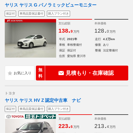
ヤリス ヤリス G パノラミックビューモニター
保証付
車両品質保証書付
購入プラン付き
支払総額
本体価格
.
.
138
128
9
0
万円
万円
年式
2021年
走行
4.2万km
車検
車検整備付
修復
あり
保証
保証付
整備
法定整備付
住所
愛知県 豊川市
無
見積もり・在庫確認
料
トヨタ
ヤリス ヤリス HV Z 認定中古車 ナビ
保証付
車両品質保証書付
購入プラン付き
支払総額
本体価格
.
.
223
213
6
4
万円
万円