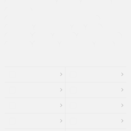
メーカー系販売店取り扱い車
修復歴無し
アルミホイール
寒冷地仕様車
過給機設定モデル（ターボ・スーパーチャージャーなど)
ETC
CDプレーヤー
カーナビゲーション
禁煙車
法定整備付き
保証付き
エアバッグ
ディスチャージドランプ
支払総顔あり
クーポンあり
車両品質評価書付
新着車両