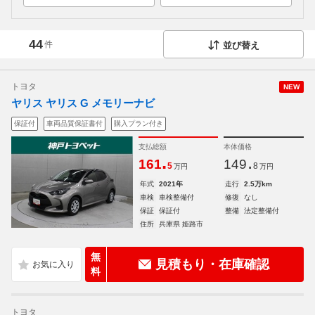
44
件
並び替え
トヨタ
NEW
ヤリス ヤリス G メモリーナビ
保証付
車両品質保証書付
購入プラン付き
支払総額
本体価格
.
.
161
149
5
8
万円
万円
年式
2021年
走行
2.5万km
車検
車検整備付
修復
なし
保証
保証付
整備
法定整備付
住所
兵庫県 姫路市
無
見積もり・在庫確認
料
トヨタ