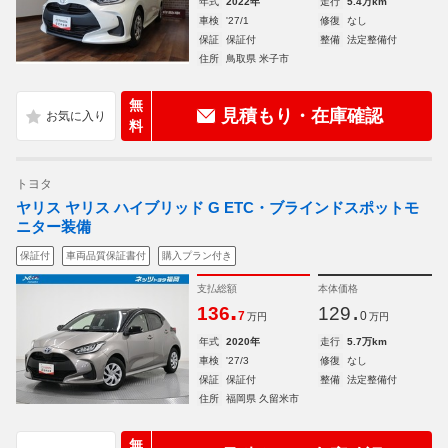
年式
2022年
走行
5.4万km
車検
'27/1
修復
なし
保証
保証付
整備
法定整備付
住所
鳥取県 米子市
無
見積もり・在庫確認
料
トヨタ
ヤリス ヤリス ハイブリッド G ETC・ブラインドスポットモ
ニター装備
保証付
車両品質保証書付
購入プラン付き
支払総額
本体価格
.
.
136
129
7
0
万円
万円
年式
2020年
走行
5.7万km
車検
'27/3
修復
なし
保証
保証付
整備
法定整備付
住所
福岡県 久留米市
無