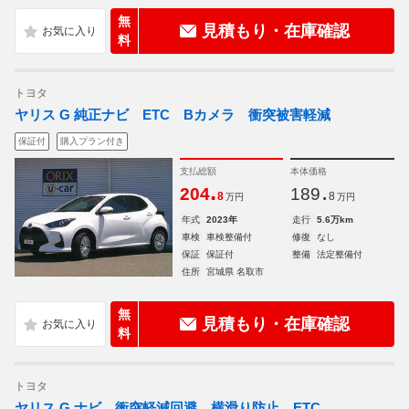
無
見積もり・在庫確認
料
トヨタ
ヤリス G 純正ナビ ETC Bカメラ 衝突被害軽減
保証付
購入プラン付き
支払総額
本体価格
.
.
204
189
8
8
万円
万円
年式
2023年
走行
5.6万km
車検
車検整備付
修復
なし
保証
保証付
整備
法定整備付
住所
宮城県 名取市
無
見積もり・在庫確認
料
トヨタ
ヤリス G ナビ 衝突軽減回避 横滑り防止 ETC