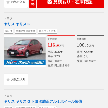
見積もり・在庫確認
料
トヨタ
ヤリス ヤリス G
保証付
車両品質保証書付
購入プラン付き
支払総額
本体価格
.
.
116
108
6
0
万円
万円
年式
2020年
走行
7.4万km
車検
'27/9
修復
なし
保証
保証付
整備
法定整備付
住所
岡山県 倉敷市
トヨタ
ヤリス ヤリス G トヨタ純正アルミホイール装備