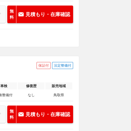
無
見積もり・在庫確認
料
保証付
法定整備付
車検
修復歴
販売地域
検整備付
なし
鳥取県
無
見積もり・在庫確認
料