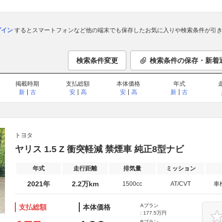
ログイン
するとスマートフォンなど他の端末でも保存したお気に入りや検索条件が引き
検索条件変更
検索条件の保存・新着
掲載時期
支払総額
本体価格
年式
新
古
安
高
安
高
新
古
トヨタ
ヤリス 1.5 Z 衝突軽減 禁煙車 純正8型ナビ
年式
走行距離
排気量
ミッション
2021年
2.2万km
1500cc
AT/CVT
車
Aプラン
支払総額
本体価格
: 177.5万円
Bプラン