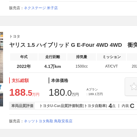
販売店：
ネクステージ 米子店
トヨタ
ヤリス 1.5 ハイブリッド G E-Four 4WD 4W
年式
走行距離
排気量
ミッション
2022年
4.1万km
1500cc
AT/CVT
20
支払総額
本体価格
188
180
Aプラン
.5
.0
万円
万円
: 189.1万円
4
C
車両品質評価
トヨタU-Car品質評価制度(トヨタ自動車)
点
内装:
販売店：
ネッツトヨタ鳥取 鳥取安長店