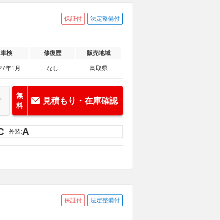
保証付
法定整備付
車検
修復歴
販売地域
27年1月
なし
鳥取県
無
見積もり・在庫確認
料
C
A
外装:
保証付
法定整備付