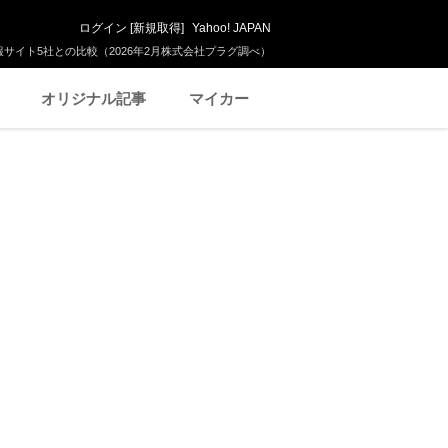
ログイン
[
新規取得
]
Yahoo! JAPAN
サイト5社との比較（2026年2月株式会社プラグ調べ）
オリジナル記事
マイカー