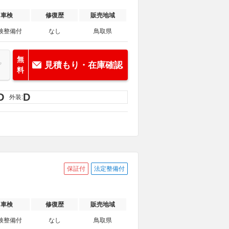
車検
修復歴
販売地域
検整備付
なし
鳥取県
無
見積もり・在庫確認
料
D
D
外装:
保証付
法定整備付
車検
修復歴
販売地域
検整備付
なし
鳥取県