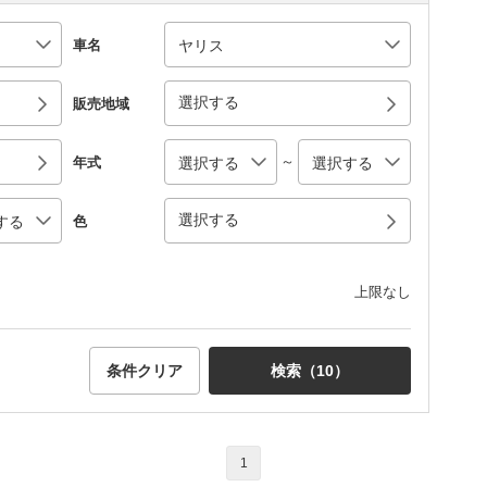
車名
選択する
販売地域
～
年式
選択する
色
上限なし
条件クリア
検索（
10
）
1