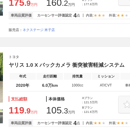
175
160
.9
.2
万円
万円
: 177.6万円
4
車両品質評価
カーセンサー評価認定
点
内装:
外装:
販売店：
ネクステージ 米子店
トヨタ
ヤリス 1.0 X バックカメラ 衝突被害軽減システム
年式
走行距離
排気量
ミッション
2020年
6.0万km
1000cc
AT/CVT
車
Aプラン
支払総額
本体価格
: 121.5万円
119
105
Bプラン
.9
.3
万円
万円
: 121.6万円
4
車両品質評価
カーセンサー評価認定
点
内装:
外装: