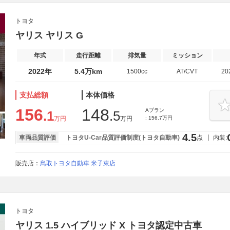
トヨタ
ヤリス ヤリス G
年式
走行距離
排気量
ミッション
2022年
5.4万km
1500cc
AT/CVT
20
支払総額
本体価格
156
148
Aプラン
.1
.5
万円
万円
: 156.7万円
4.5
車両品質評価
トヨタU-Car品質評価制度(トヨタ自動車)
点
内装:
販売店：
鳥取トヨタ自動車 米子東店
トヨタ
ヤリス 1.5 ハイブリッド X トヨタ認定中古車