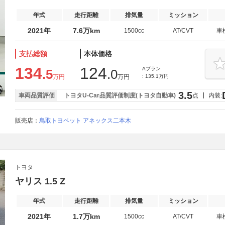
年式
走行距離
排気量
ミッション
2021年
7.6万km
1500cc
AT/CVT
車
支払総額
本体価格
134
124
Aプラン
.5
.0
万円
万円
: 135.1万円
3.5
車両品質評価
トヨタU-Car品質評価制度(トヨタ自動車)
点
内装:
販売店：
鳥取トヨペット アネックス二本木
トヨタ
ヤリス 1.5 Z
年式
走行距離
排気量
ミッション
2021年
1.7万km
1500cc
AT/CVT
車