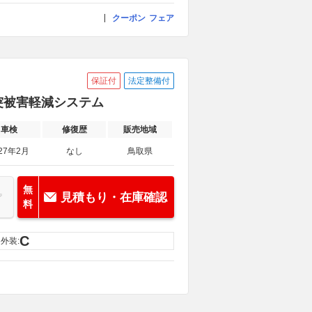
クーポン
フェア
保証付
法定整備付
D 衝突被害軽減システム
車検
修復歴
販売地域
27年2月
なし
鳥取県
無
見積もり・在庫確認
料
C
外装: