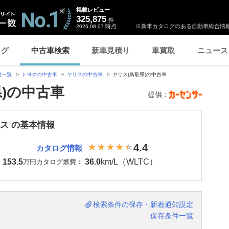
掲載レビュー
325,875
件
時点
※新車カタログのある自動車総合情報
2026.08.07
ログ
中古車検索
新車見積り
車買取
ニュース
種一覧
トヨタの中古車
ヤリスの中古車
ヤリス(鳥取県)の中古車
県)の中古車
提供：
リス の基本情報
4.4
カタログ情報
153.5
36.0
km/L（WLTC）
：
万円
カタログ燃費：
検索条件の保存・新着通知設定
保存条件一覧