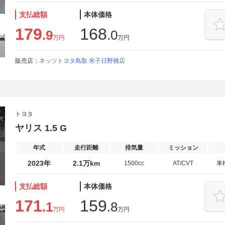
支払総額
本体価格
179
168
.9
.0
万円
万円
販売店：
ネッツトヨタ鳥取 米子日野橋店
トヨタ
ヤリス 1.5 G
年式
走行距離
排気量
ミッション
2023年
2.1万km
1500cc
AT/CVT
車
支払総額
本体価格
171
159
.1
.8
万円
万円