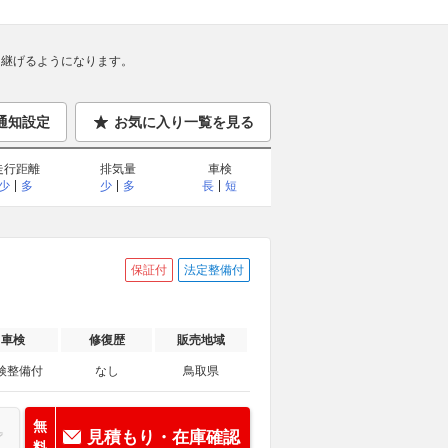
継げるようになります。
通知設定
お気に入り一覧を見る
走行距離
排気量
車検
少
多
少
多
長
短
保証付
法定整備付
車検
修復歴
販売地域
検整備付
なし
鳥取県
無
見積もり・在庫確認
料