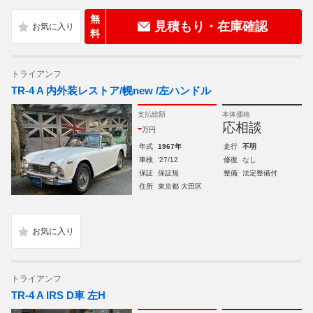
無
見積もり・在庫確認
料
トライアンフ
TR-4 A 内外装レストア/幌new /左ハンドル
支払総額
本体価格
-
応相談
万円
年式
1967年
走行
不明
車検
'27/12
修復
なし
保証
保証無
整備
法定整備付
住所
東京都 大田区
トライアンフ
TR-4 A IRS D車 左H