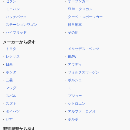
セダン
オープンカー
ミニバン
SUV・クロカン
ハッチバック
クーペ・スポーツカー
ステーションワゴン
軽自動車
ハイブリッド
その他
メーカーから探す
トヨタ
メルセデス・ベンツ
レクサス
BMW
日産
アウディ
ホンダ
フォルクスワーゲン
三菱
ポルシェ
マツダ
ミニ
スバル
プジョー
スズキ
シトロエン
ダイハツ
アルファ ロメオ
いすゞ
ボルボ
都道府県から探す