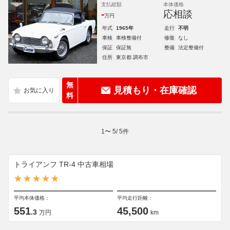
支払総額
本体価格
-
応相談
万円
年式
1965年
走行
不明
車検
車検整備付
修復
なし
保証
保証無
整備
法定整備付
住所
東京都 調布市
無
見積もり・在庫確認
料
1
〜
5
/
5
件
トライアンフ TR-4 中古車相場
平均本体価格：
平均走行距離：
551
45,500
.3
万円
km