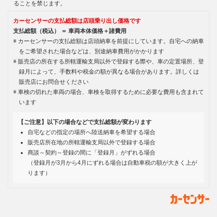
ることを禁じます。
カーセンサーの支払総額は店頭乗り出し価格です
支払総額（税込） ＝ 車両本体価格＋諸費用
カーセンサーの支払総額は店頭納車を前提にしています。自宅への納車
をご希望された場合などは、別途納車費用がかかります
販売店の所在する所轄運輸支局以外で登録する際や、車の定置場所、登
録月によって、手数料や税金の額が異なる場合があります。詳しくは
販売店にお問合せください
車検の切れた車両の場合、車検を取得するために必要な費用も含まれて
います
【ご注意】以下の場合などで支払総額が変わります
自宅などの指定の場所へ陸送納車を希望する場合
販売店所在地の所轄運輸支局以外で登録する場合
商談～契約～登録の間に「登録月」がずれる場合
（登録月が3月から4月にずれる場合は自動車税の額が大きく上が
ります）