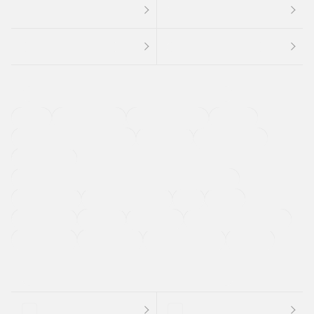
４ＷＤ
定期点検記録簿
ワンオーナーカー
福祉車両
メーカー系販売店取り扱い車
修復歴無し
アルミホイール
寒冷地仕様車
過給機設定モデル（ターボ・スーパーチャージャーなど)
ETC
CDプレーヤー
カーナビゲーション
禁煙車
法定整備付き
保証付き
エアバッグ
ディスチャージドランプ
支払総顔あり
クーポンあり
車両品質評価書付
新着車両