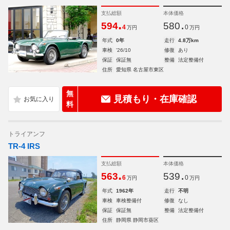
支払総額
本体価格
.
.
594
580
4
0
万円
万円
年式
0年
走行
4.8万km
車検
'26/10
修復
あり
保証
保証無
整備
法定整備付
住所
愛知県 名古屋市東区
無
見積もり・在庫確認
料
トライアンフ
TR-4 IRS
支払総額
本体価格
.
.
563
539
6
0
万円
万円
年式
1962年
走行
不明
車検
車検整備付
修復
なし
保証
保証無
整備
法定整備付
住所
静岡県 静岡市葵区