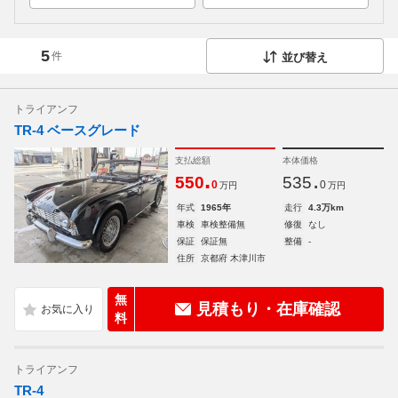
5
件
並び替え
トライアンフ
TR-4 ベースグレード
支払総額
本体価格
.
.
550
535
0
0
万円
万円
年式
1965年
走行
4.3万km
車検
車検整備無
修復
なし
保証
保証無
整備
-
住所
京都府 木津川市
無
見積もり・在庫確認
料
トライアンフ
TR-4