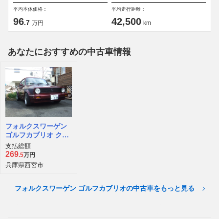
平均本体価格：
平均走行距離：
96
42,500
.7
万円
km
あなたにおすすめの中古車情報
フォルクスワーゲン
ゴルフカブリオ クラ
シックライン
支払総額
269
.5
万円
兵庫県西宮市
フォルクスワーゲン ゴルフカブリオの中古車をもっと見る