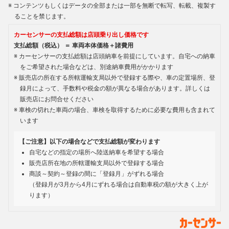
コンテンツもしくはデータの全部または一部を無断で転写、転載、複製す
ることを禁じます。
カーセンサーの支払総額は店頭乗り出し価格です
支払総額（税込） ＝ 車両本体価格＋諸費用
カーセンサーの支払総額は店頭納車を前提にしています。自宅への納車
をご希望された場合などは、別途納車費用がかかります
販売店の所在する所轄運輸支局以外で登録する際や、車の定置場所、登
録月によって、手数料や税金の額が異なる場合があります。詳しくは
販売店にお問合せください
車検の切れた車両の場合、車検を取得するために必要な費用も含まれて
います
【ご注意】以下の場合などで支払総額が変わります
自宅などの指定の場所へ陸送納車を希望する場合
販売店所在地の所轄運輸支局以外で登録する場合
商談～契約～登録の間に「登録月」がずれる場合
（登録月が3月から4月にずれる場合は自動車税の額が大きく上が
ります）