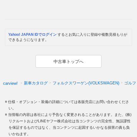
Yahoo! JAPAN IDでログイン
するとお気に入りに登録や複数見積もりが
できるようになります。
中古車トップへ
新車カタログ
フォルクスワーゲン(VOLKSWAGEN)
ゴルフ
carview!
仕様・オプション・装備の詳細については各販売店にお問い合わせくださ
い。
当情報の内容は各社により予告なく変更されることがあります。また、(株)
リクルートおよびLINEヤフー株式会社は当コンテンツの完全性、無誤謬性
を保証するものではなく、当コンテンツに起因するいかなる損害の責も負
いかねます。