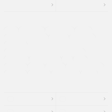
４ＷＤ
定期点検記録簿
ワンオーナーカー
福祉車両
メーカー系販売店取り扱い車
修復歴無し
アルミホイール
寒冷地仕様車
過給機設定モデル（ターボ・スーパーチャージャーなど)
ETC
CDプレーヤー
カーナビゲーション
禁煙車
法定整備付き
保証付き
エアバッグ
ディスチャージドランプ
支払総顔あり
クーポンあり
車両品質評価書付
新着車両