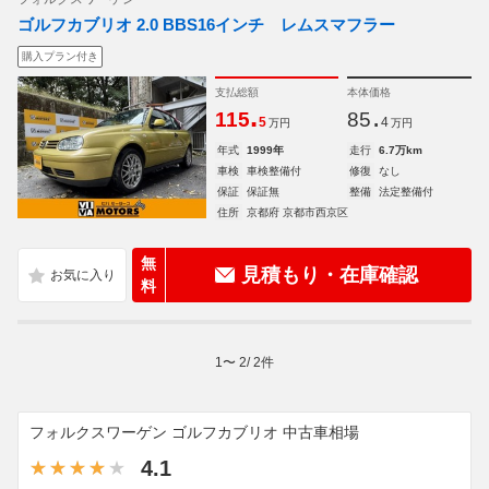
ゴルフカブリオ 2.0 BBS16インチ レムスマフラー
購入プラン付き
支払総額
本体価格
.
.
115
85
5
4
万円
万円
年式
1999年
走行
6.7万km
車検
車検整備付
修復
なし
保証
保証無
整備
法定整備付
住所
京都府 京都市西京区
無
見積もり・在庫確認
料
1
〜
2
/
2
件
フォルクスワーゲン ゴルフカブリオ 中古車相場
4.1