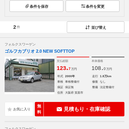
条件を保存
条件を変更
2
件
並び替え
フォルクスワーゲン
ゴルフカブリオ 2.0 NEW SOFTTOP
支払総額
本体価格
.
.
123
108
7
0
万円
万円
年式
2000年
走行
1.8万km
車検
車検整備付
修復
なし
保証
保証無
整備
法定整備付
住所
大阪府 箕面市
無
見積もり・在庫確認
料
フォルクスワーゲン