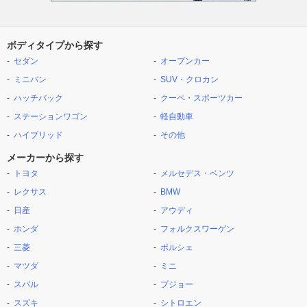
ボディタイプから探す
セダン
オープンカー
ミニバン
SUV・クロカン
ハッチバック
クーペ・スポーツカー
ステーションワゴン
軽自動車
ハイブリッド
その他
メーカーから探す
トヨタ
メルセデス・ベンツ
レクサス
BMW
日産
アウディ
ホンダ
フォルクスワーゲン
三菱
ポルシェ
マツダ
ミニ
スバル
プジョー
スズキ
シトロエン