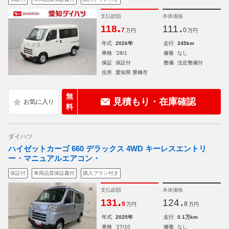
支払総額
本体価格
.
.
118
111
7
0
万円
万円
年式
2026年
走行
245km
車検
'28/1
修復
なし
保証
保証付
整備
法定整備付
住所
愛知県 豊橋市
無
見積もり・在庫確認
料
ダイハツ
ハイゼットカーゴ 660 デラックス 4WD キーレスエントリ
ー・マニュアルエアコン・
保証付
車両品質保証書付
購入プラン付き
支払総額
本体価格
.
.
131
124
9
8
万円
万円
年式
2025年
走行
0.1万km
車検
'27/10
修復
なし