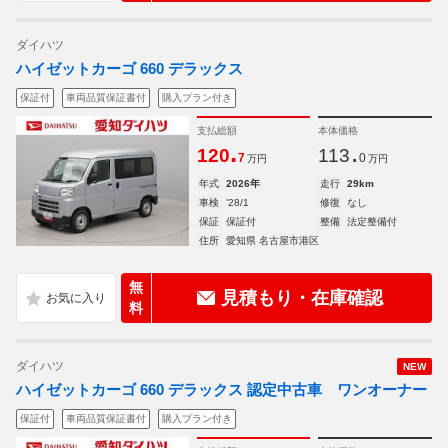
ダイハツ
ハイゼットカーゴ 660 デラックス
保証付
車両品質保証書付
購入プラン付き
支払総額
本体価格
.
.
120
113
7
0
万円
万円
年式
2026年
走行
29km
車検
'28/1
修復
なし
保証
保証付
整備
法定整備付
住所
愛知県 名古屋市港区
無
見積もり・在庫確認
料
ダイハツ
NEW
ハイゼットカーゴ 660 デラックス 認定中古車 ワンオーナー
保証付
車両品質保証書付
購入プラン付き