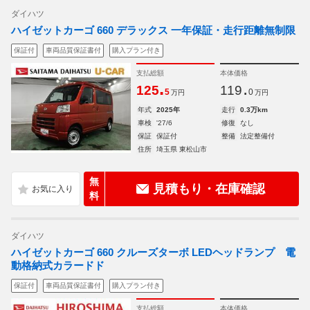
ダイハツ
ハイゼットカーゴ 660 デラックス 一年保証・走行距離無制限
保証付
車両品質保証書付
購入プラン付き
支払総額
本体価格
.
.
125
119
5
0
万円
万円
年式
2025年
走行
0.3万km
車検
'27/6
修復
なし
保証
保証付
整備
法定整備付
住所
埼玉県 東松山市
無
見積もり・在庫確認
料
ダイハツ
ハイゼットカーゴ 660 クルーズターボ LEDヘッドランプ 電
動格納式カラードド
保証付
車両品質保証書付
購入プラン付き
支払総額
本体価格