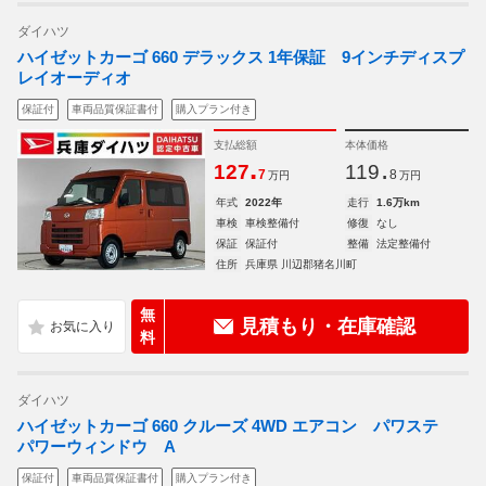
ダイハツ
ハイゼットカーゴ 660 デラックス 1年保証 9インチディスプ
レイオーディオ
保証付
車両品質保証書付
購入プラン付き
支払総額
本体価格
.
.
127
119
7
8
万円
万円
年式
2022年
走行
1.6万km
車検
車検整備付
修復
なし
保証
保証付
整備
法定整備付
住所
兵庫県 川辺郡猪名川町
無
見積もり・在庫確認
料
ダイハツ
ハイゼットカーゴ 660 クルーズ 4WD エアコン パワステ
パワーウィンドウ A
保証付
車両品質保証書付
購入プラン付き