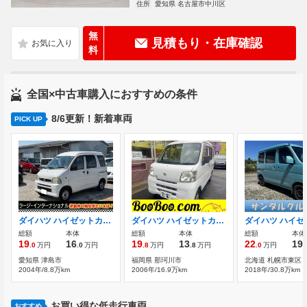
住所
愛知県 名古屋市中川区
無
見積もり・在庫確認
料
全国×中古車購入におすすめの条件
8/6更新！新着車両
PICK UP
ダイハツ ハイゼットカーゴ 660 クルーズ ハイルーフ パワーウィンドウ パワステ オートマ車 軽
ダイハツ ハイゼットカーゴ 660 デラックス ハイルーフ 傷あり 車内汚れあり
総額
本体
総額
本体
総額
本体
19
16
19
13
22
19
.0
万円
.0
万円
.8
万円
.8
万円
.0
万円
.
愛知県 津島市
福岡県 那珂川市
北海道 札幌市東区
2004年/8.8万km
2006年/16.9万km
2018年/30.8万km
お買い得な低走行車両
おすすめ