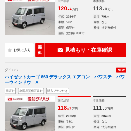
支払総額
本体価格
.
.
120
113
4
0
万円
万円
年式
2026年
走行
79km
車検
'28/1
修復
なし
保証
保証付
整備
法定整備付
住所
愛知県 岡崎市
無
見積もり・在庫確認
料
ダイハツ
NEW
ハイゼットカーゴ 660 デラックス エアコン パワステ パワ
ーウィンドウ A
保証付
車両品質保証書付
購入プラン付き
支払総額
本体価格
.
.
118
111
7
0
万円
万円
年式
2026年
走行
204km
車検
'28/1
修復
なし
保証
保証付
整備
法定整備付