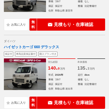
車検
'28/7
修復
なし
保証
保証付
整備
法定整備付
住所
和歌山県 新宮市
無
見積もり・在庫確認
料
ダイハツ
ハイゼットカーゴ 660 デラックス
保証付
車両品質保証書付
購入プラン付き
支払総額
本体価格
.
.
140
135
9
3
万円
万円
年式
2026年
走行
4km
車検
'28/7
修復
なし
保証
保証付
整備
法定整備付
住所
和歌山県 岩出市
無
見積もり・在庫確認
料