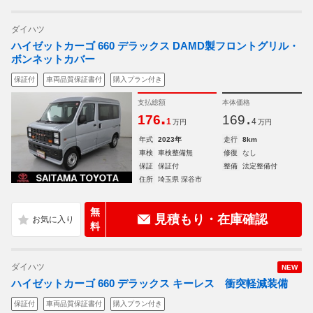
ダイハツ
ハイゼットカーゴ 660 デラックス DAMD製フロントグリル・
ボンネットカバー
保証付
車両品質保証書付
購入プラン付き
支払総額
本体価格
.
.
176
169
1
4
万円
万円
年式
2023年
走行
8km
車検
車検整備無
修復
なし
保証
保証付
整備
法定整備付
住所
埼玉県 深谷市
無
見積もり・在庫確認
料
ダイハツ
NEW
ハイゼットカーゴ 660 デラックス キーレス 衝突軽減装備
保証付
車両品質保証書付
購入プラン付き