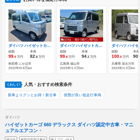
ダイハツ ハイゼットカーゴ 660 デラックス 4WD
ダイハツ ハイゼットカーゴ 660 デラックス 2WD・5MT・アイドリングストップ
総額
本体
総額
本体
総額
本体
99
82
99
94
100
90
.0
万円
.8
万円
.8
万円
.2
万円
.0
万円
.
秋田県 にかほ市
広島県 福山市
兵庫県 加古川市
2022年/0.9万km
2023年/1.0万km
2023年/1.0万km
人気・おすすめ検索条件
くわしく!
新車よりグッとお得！新古車
状態が良い低走行車両
ダイハツ
ハイゼットカーゴ 660 デラックス ダイハツ認定中古車・マニ
ュアルエアコン・
保証付
車両品質保証書付
購入プラン付き