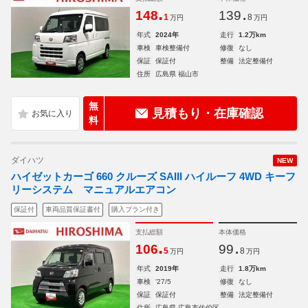
.
.
148
139
1
8
万円
万円
年式
2024年
走行
1.2万km
車検
車検整備付
修復
なし
保証
保証付
整備
法定整備付
住所
広島県 福山市
無
見積もり・在庫確認
料
ダイハツ
NEW
ハイゼットカーゴ 660 クルーズ SAIII ハイルーフ 4WD キーフ
リーシステム マニュアルエアコン
保証付
車両品質保証書付
購入プラン付き
支払総額
本体価格
.
.
106
99
5
8
万円
万円
年式
2019年
走行
1.8万km
車検
'27/5
修復
なし
保証
保証付
整備
法定整備付
住所
広島県 広島市佐伯区