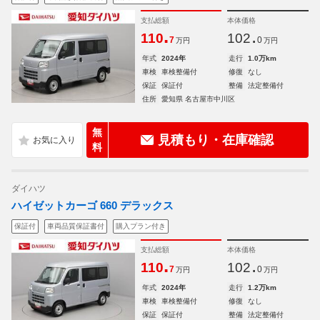
支払総額
本体価格
.
.
110
102
7
0
万円
万円
年式
2024年
走行
1.0万km
車検
車検整備付
修復
なし
保証
保証付
整備
法定整備付
住所
愛知県 名古屋市中川区
無
見積もり・在庫確認
料
ダイハツ
ハイゼットカーゴ 660 デラックス
保証付
車両品質保証書付
購入プラン付き
支払総額
本体価格
.
.
110
102
7
0
万円
万円
年式
2024年
走行
1.2万km
車検
車検整備付
修復
なし
保証
保証付
整備
法定整備付