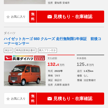
住所
愛知県 安城市
無
見積もり・在庫確認
料
ダイハツ
ハイゼットカーゴ 660 クルーズ 走行無制限1年保証 前後コ
ーナーセンサー
保証付
車両品質保証書付
購入プラン付き
支払総額
本体価格
.
.
132
125
6
8
万円
万円
年式
2022年
走行
1.6万km
車検
'28/3
修復
なし
保証
保証付
整備
法定整備付
住所
兵庫県 姫路市
無
見積もり・在庫確認
料