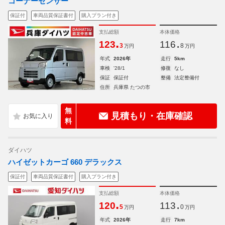
コーナーセンサー
保証付
車両品質保証書付
購入プラン付き
支払総額
本体価格
.
.
123
116
3
8
万円
万円
年式
2026年
走行
5km
車検
'28/1
修復
なし
保証
保証付
整備
法定整備付
住所
兵庫県 たつの市
無
見積もり・在庫確認
料
ダイハツ
ハイゼットカーゴ 660 デラックス
保証付
車両品質保証書付
購入プラン付き
支払総額
本体価格
.
.
120
113
5
0
万円
万円
年式
2026年
走行
7km