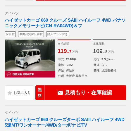
ダイハツ
ハイゼットカーゴ 660 クルーズ SAIII ハイルーフ 4WD パナソ
ニックメモリーナビ(CN-RA04WD)＆フ
保証付
車両品質保証書付
購入プラン付き
支払総額
本体価格
.
.
119
109
7
8
万円
万円
年式
2018年
走行
2.3万km
車検
'28/2
修復
なし
保証
保証付
整備
法定整備付
住所
大阪府 岸和田市
無
見積もり・在庫確認
料
ダイハツ
ハイゼットカーゴ 660 クルーズターボ SAIII ハイルーフ 4WD
5速MT/ワンオーナー/4WD/ターボ/ナビ/TV