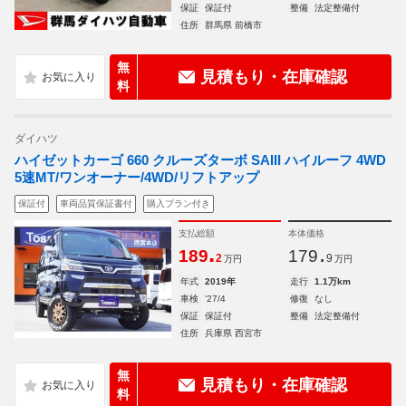
保証
保証付
整備
法定整備付
住所
群馬県 前橋市
無
見積もり・在庫確認
料
ダイハツ
ハイゼットカーゴ 660 クルーズターボ SAIII ハイルーフ 4WD
5速MT/ワンオーナー/4WD/リフトアップ
保証付
車両品質保証書付
購入プラン付き
支払総額
本体価格
.
.
189
179
2
9
万円
万円
年式
2019年
走行
1.1万km
車検
'27/4
修復
なし
保証
保証付
整備
法定整備付
住所
兵庫県 西宮市
無
見積もり・在庫確認
料