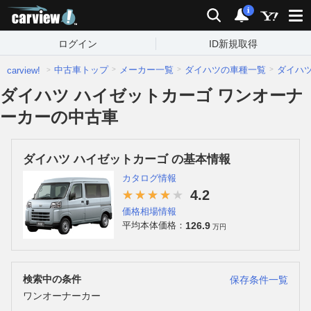
carview!
検索
通知
i
ログイン
ID新規取得
中古車トップ
メーカー一覧
ダイハツの車種一覧
ダイハ
carview!
ダイハツ ハイゼットカーゴ ワンオーナ
ーカーの中古車
ダイハツ ハイゼットカーゴ の基本情報
カタログ情報
4.2
価格相場情報
126.9
平均本体価格：
万円
検索中の条件
保存条件一覧
ワンオーナーカー