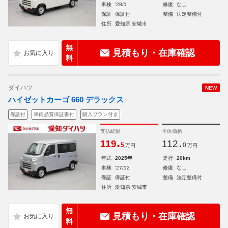
車検
'28/1
修復
なし
保証
保証付
整備
法定整備付
住所
愛知県 安城市
無
見積もり・在庫確認
料
ダイハツ
NEW
ハイゼットカーゴ 660 デラックス
保証付
車両品質保証書付
購入プラン付き
支払総額
本体価格
.
.
119
112
5
0
万円
万円
年式
2025年
走行
20km
車検
'27/12
修復
なし
保証
保証付
整備
法定整備付
住所
愛知県 安城市
無
見積もり・在庫確認
料