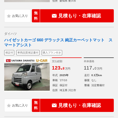
住所
愛知県 豊川市
無
見積もり・在庫確認
料
ダイハツ
ハイゼットカーゴ 660 デラックス 純正カーペットマット ス
マートアシスト
保証付
車両品質保証書付
購入プラン付き
支払総額
本体価格
.
.
123
117
8
0
万円
万円
年式
2025年
走行
0.3万km
車検
'27/10
修復
なし
保証
保証付
整備
法定整備付
住所
埼玉県 川口市
無
見積もり・在庫確認
料