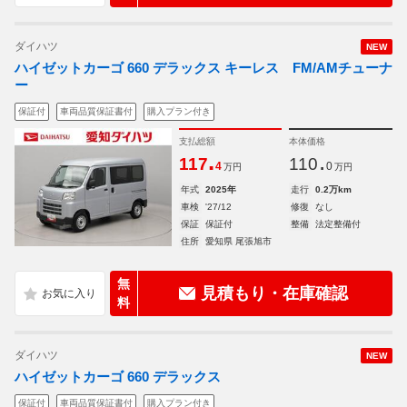
ダイハツ
NEW
ハイゼットカーゴ 660 デラックス キーレス FM/AMチューナ
ー
保証付
車両品質保証書付
購入プラン付き
支払総額
本体価格
.
.
117
110
4
0
万円
万円
年式
2025年
走行
0.2万km
車検
'27/12
修復
なし
保証
保証付
整備
法定整備付
住所
愛知県 尾張旭市
無
見積もり・在庫確認
料
ダイハツ
NEW
ハイゼットカーゴ 660 デラックス
保証付
車両品質保証書付
購入プラン付き