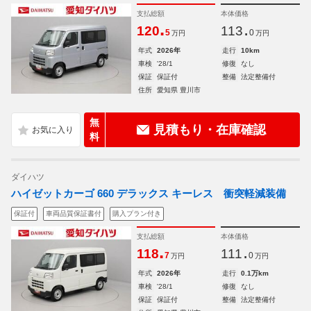
支払総額
本体価格
.
.
120
113
5
0
万円
万円
年式
2026年
走行
10km
車検
'28/1
修復
なし
保証
保証付
整備
法定整備付
住所
愛知県 豊川市
無
見積もり・在庫確認
料
ダイハツ
ハイゼットカーゴ 660 デラックス キーレス 衝突軽減装備
保証付
車両品質保証書付
購入プラン付き
支払総額
本体価格
.
.
118
111
7
0
万円
万円
年式
2026年
走行
0.1万km
車検
'28/1
修復
なし
保証
保証付
整備
法定整備付