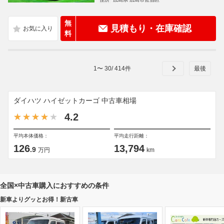
無
見積もり・在庫確認
料
1
〜
30
/
414
件
ダイハツ ハイゼットカーゴ 中古車相場
4.2
平均本体価格：
平均走行距離：
126
13,794
.9
万円
km
全国×中古車購入におすすめの条件
新車よりグッとお得！新古車