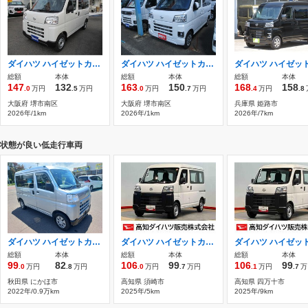
ダイハツ ハイゼットカーゴ 660 デラックス 新車+ナビ・ETC・バックカメラ・ダイハツ純
ダイハツ ハイゼットカーゴ 660 クルーズ 新車+ナビ・ETC・バックカメラ・ダイハツ純
総額
本体
総額
本体
総額
本体
147
132
163
150
168
158
.0
万円
.5
万円
.0
万円
.7
万円
.4
万円
.8
大阪府 堺市南区
大阪府 堺市南区
兵庫県 姫路市
2026年/1km
2026年/1km
2026年/7km
状態が良い低走行車両
ダイハツ ハイゼットカーゴ 660 デラックス 4WD
ダイハツ ハイゼットカーゴ 660 スペシャル ラジオ 衝突被害軽減システム 左右スライ
総額
本体
総額
本体
総額
本体
99
82
106
99
106
99
.0
万円
.8
万円
.0
万円
.7
万円
.1
万円
.7
万
秋田県 にかほ市
高知県 須崎市
高知県 四万十市
2022年/0.9万km
2025年/5km
2025年/9km