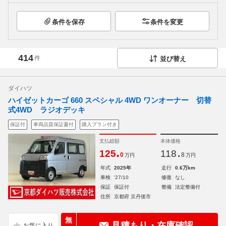
条件を保存
条件を変更
414
件
並び替え
ダイハツ
ハイゼットカーゴ 660 スペシャル 4WD ワンオーナー 切替
式4WD ラジオデッキ
保証付
車両品質保証書付
購入プラン付き
支払総額
本体価格
.
.
125
118
0
8
万円
万円
年式
2025年
走行
0.6万km
車検
'27/10
修復
なし
保証
保証付
整備
法定整備付
住所
京都府 京丹後市
無
見積もり・在庫確認