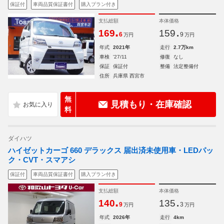
保証付
車両品質保証書付
購入プラン付き
支払総額
本体価格
.
.
169
159
6
9
万円
万円
年式
2021年
走行
2.7万km
車検
'27/11
修復
なし
保証
保証付
整備
法定整備付
住所
兵庫県 西宮市
無
見積もり・在庫確認
料
ダイハツ
ハイゼットカーゴ 660 デラックス 届出済未使用車・LEDパッ
ク・CVT・スマアシ
保証付
車両品質保証書付
購入プラン付き
支払総額
本体価格
.
.
140
135
9
3
万円
万円
年式
2026年
走行
4km