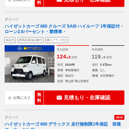
料
ダイハツ
ハイゼットカーゴ 660 クルーズ SAIII ハイルーフ 1年保証付・
ローン2.9パーセント・禁煙車・
保証付
車両品質保証書付
購入プラン付き
支払総額
本体価格
.
.
124
119
8
8
万円
万円
年式
2020年
走行
3.3万km
車検
車検整備付
修復
なし
保証
保証付
整備
法定整備付
住所
岡山県 岡山市南区
無
見積もり・在庫確認
料
ダイハツ
NEW
ハイゼットカーゴ 660 デラックス 走行無制限1年保証 前後