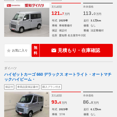
支払総額
本体価格
.
.
121
113
7
0
万円
万円
年式
2025年
走行
3.1万km
車検
車検整備付
修復
なし
保証
保証付
整備
法定整備付
住所
愛知県 名古屋市中川区
無
見積もり・在庫確認
料
ダイハツ
ハイゼットカーゴ 660 デラックス オートライト・オートマチ
ックハイビーム・
保証付
車両品質保証書付
購入プラン付き
支払総額
本体価格
.
.
93
86
6
8
万円
万円
年式
2023年
走行
6.1万km
車検
'27/6
修復
なし