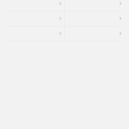
４ＷＤ
定期点検記録簿
ワンオーナーカー
福祉車両
メーカー系販売店取り扱い車
修復歴無し
アルミホイール
寒冷地仕様車
過給機設定モデル（ターボ・スーパーチャージャーなど)
ETC
CDプレーヤー
カーナビゲーション
禁煙車
法定整備付き
保証付き
エアバッグ
ディスチャージドランプ
支払総顔あり
クーポンあり
車両品質評価書付
新着車両