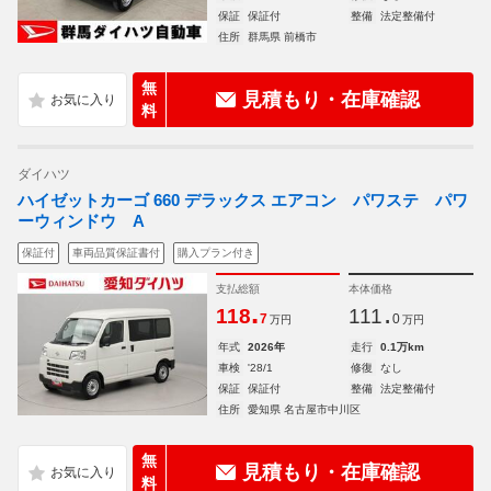
保証
保証付
整備
法定整備付
住所
群馬県 前橋市
無
見積もり・在庫確認
料
ダイハツ
ハイゼットカーゴ 660 デラックス エアコン パワステ パワ
ーウィンドウ A
保証付
車両品質保証書付
購入プラン付き
支払総額
本体価格
.
.
118
111
7
0
万円
万円
年式
2026年
走行
0.1万km
車検
'28/1
修復
なし
保証
保証付
整備
法定整備付
住所
愛知県 名古屋市中川区
無
見積もり・在庫確認
料