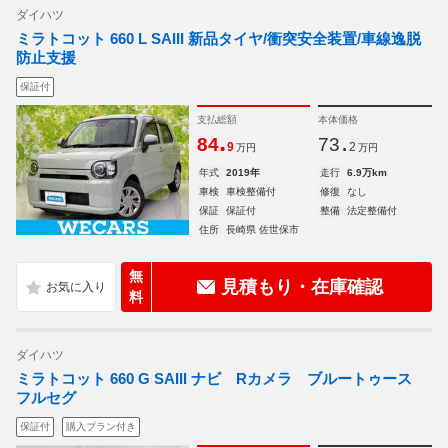
ダイハツ
ミラトコット 660 L SAIII 新品タイヤ/衝突安全装置/車線逸脱
防止支援
保証付
支払総額
本体価格
.
.
84
73
9
2
万円
万円
年式
2019年
走行
6.9万km
車検
車検整備付
修復
なし
保証
保証付
整備
法定整備付
住所
長崎県 佐世保市
無
見積もり・在庫確認
料
ダイハツ
ミラトコット 660 G SAIII ナビ Rカメラ ブルートゥース
フルセグ
保証付
購入プラン付き