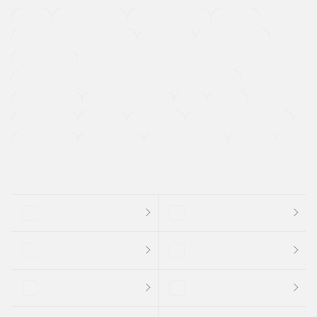
４ＷＤ
定期点検記録簿
ワンオーナーカー
福祉車両
メーカー系販売店取り扱い車
修復歴無し
アルミホイール
寒冷地仕様車
過給機設定モデル（ターボ・スーパーチャージャーなど)
ETC
CDプレーヤー
カーナビゲーション
禁煙車
法定整備付き
保証付き
エアバッグ
ディスチャージドランプ
支払総顔あり
クーポンあり
車両品質評価書付
新着車両