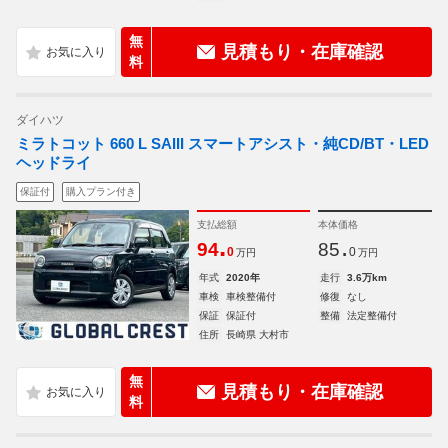
無
見積もり・在庫確認
料
ダイハツ
ミラトコット 660 L SAIII スマートアシスト・純CD/BT・LED
ヘッドライ
保証付
購入プラン付き
支払総額
本体価格
.
.
94
85
0
0
万円
万円
年式
2020年
走行
3.6万km
車検
車検整備付
修復
なし
保証
保証付
整備
法定整備付
住所
長崎県 大村市
無
見積もり・在庫確認
料