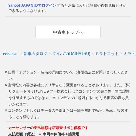
Yahoo! JAPAN IDでログイン
するとお気に入りに登録や複数見積もりが
できるようになります。
中古車トップへ
新車カタログ
ダイハツ(DAIHATSU)
ミラトコット
ミラト
carview!
仕様・オプション・装備の詳細については各販売店にお問い合わせくださ
い。
当情報の内容は各社により予告なく変更されることがあります。また、(株)
リクルートおよびLINEヤフー株式会社は当コンテンツの完全性、無誤謬性
を保証するものではなく、当コンテンツに起因するいかなる損害の責も負
いかねます。
コンテンツもしくはデータの全部または一部を無断で転写、転載、複製す
ることを禁じます。
カーセンサーの支払総額は店頭乗り出し価格です
支払総額（税込） ＝ 車両本体価格＋諸費用