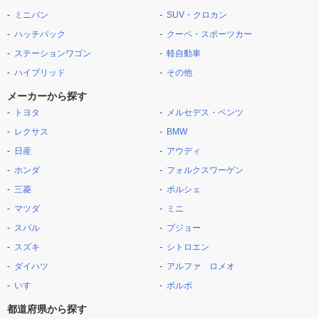
ミニバン
SUV・クロカン
ハッチバック
クーペ・スポーツカー
ステーションワゴン
軽自動車
ハイブリッド
その他
メーカーから探す
トヨタ
メルセデス・ベンツ
レクサス
BMW
日産
アウディ
ホンダ
フォルクスワーゲン
三菱
ポルシェ
マツダ
ミニ
スバル
プジョー
スズキ
シトロエン
ダイハツ
アルファ ロメオ
いすゞ
ボルボ
都道府県から探す