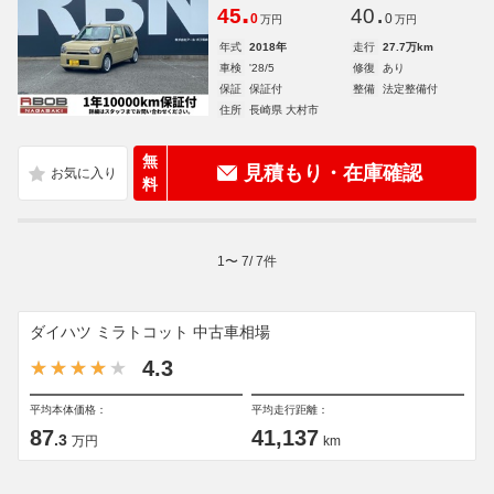
.
.
45
40
0
0
万円
万円
年式
2018年
走行
27.7万km
車検
'28/5
修復
あり
保証
保証付
整備
法定整備付
住所
長崎県 大村市
無
見積もり・在庫確認
料
1
〜
7
/
7
件
ダイハツ ミラトコット 中古車相場
4.3
平均本体価格：
平均走行距離：
87
41,137
.3
万円
km