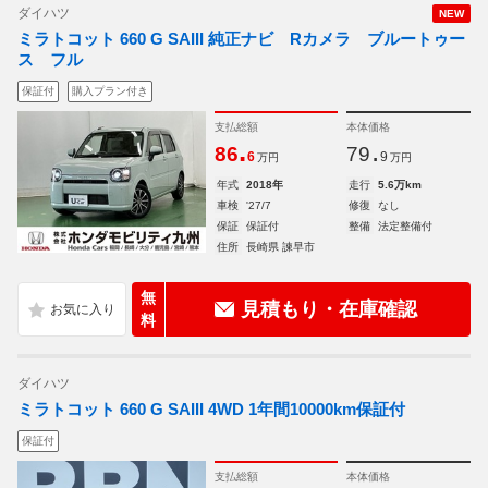
ダイハツ
NEW
ミラトコット 660 G SAIII 純正ナビ Rカメラ ブルートゥー
ス フル
保証付
購入プラン付き
支払総額
本体価格
.
.
86
79
6
9
万円
万円
年式
2018年
走行
5.6万km
車検
'27/7
修復
なし
保証
保証付
整備
法定整備付
住所
長崎県 諫早市
無
見積もり・在庫確認
料
ダイハツ
ミラトコット 660 G SAIII 4WD 1年間10000km保証付
保証付
支払総額
本体価格