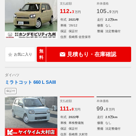
支払総額
本体価格
.
.
112
105
3
9
万円
万円
年式
2021年
走行
2.2万km
車検
'26/12
修復
なし
保証
保証付
整備
法定整備付
住所
長崎県 佐世保市
無
見積もり・在庫確認
料
ダイハツ
ミラトコット 660 L SAIII
保証付
支払総額
本体価格
.
.
111
99
8
8
万円
万円
年式
2022年
走行
2.9万km
車検
車検整備無
修復
なし
保証
保証付
整備
法定整備付
住所
長崎県 大村市