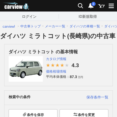
carview!
検索
通知
i
ログイン
ID新規取得
中古車トップ
メーカー一覧
ダイハツの車種一覧
ダイハ
carview!
ダイハツ ミラトコット(長崎県)の中古車
ダイハツ ミラトコット の基本情報
カタログ情報
4.3
価格相場情報
87.3
平均本体価格：
万円
検索中の条件
保存条件一覧
条件を保存
条件を変更