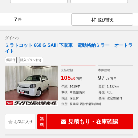
7
件
並び替え
ダイハツ
ミラトコット 660 G SAIII 下取車 電動格納ミラー オートラ
イト
保証付
購入プラン付き
支払総額
本体価格
.
.
105
97
0
8
万円
万円
年式
2019年
走行
1.2万km
車検
車検整備付
修復
なし
保証
保証付
整備
法定整備付
住所
長崎県 西彼杵郡時津町
無
見積もり・在庫確認
料