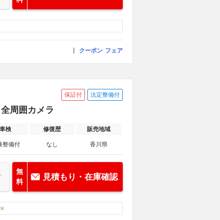
クーポン
フェア
保証付
法定整備付
ビ 全周囲カメラ
車検
修復歴
販売地域
検整備付
なし
香川県
無
見積もり・在庫確認
料