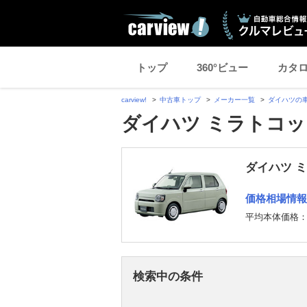
トップ
360°ビュー
カタ
carview!
中古車トップ
メーカー一覧
ダイハツの
ダイハツ ミラトコッ
ダイハツ 
価格相場情報
平均本体価格
検索中の条件