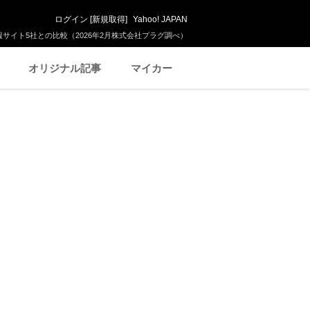
ログイン
[
新規取得
]
Yahoo! JAPAN
サイト5社との比較（2026年2月株式会社プラグ調べ）
オリジナル記事
マイカー