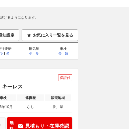
継げるようになります。
通知設定
お気に入り一覧を見る
走行距離
排気量
車検
少
多
少
多
長
短
保証付
ス キーレス
車検
修復歴
販売地域
26年10月
なし
香川県
無
見積もり・在庫確認
料