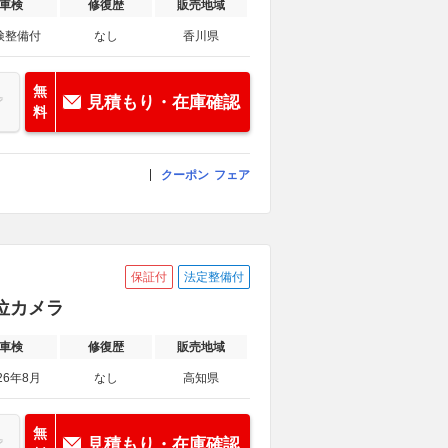
車検
修復歴
販売地域
検整備付
なし
香川県
無
見積もり・在庫確認
料
クーポン
フェア
保証付
法定整備付
方位カメラ
車検
修復歴
販売地域
26年8月
なし
高知県
無
見積もり・在庫確認