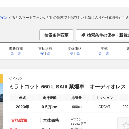
ログイン
するとスマートフォンなど他の端末でも保存したお気に入りや検索条件が引き
検索条件変更
検索条件の保存・新着
掲載時期
支払総額
本体価格
年式
新
古
安
高
安
高
新
古
ダイハツ
ミラトコット 660 L SAIII 禁煙車 オーディオレ
年式
走行距離
排気量
ミッション
2023年
0.5万km
660cc
AT/CVT
20
Aプラン
支払総額
本体価格
: 108.9万円
Bプラン