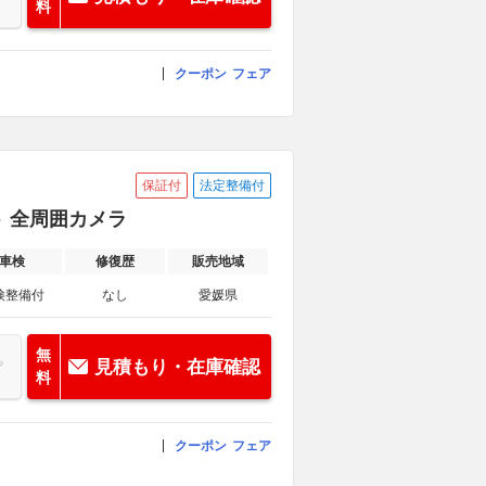
料
クーポン
フェア
保証付
法定整備付
スト 全周囲カメラ
車検
修復歴
販売地域
検整備付
なし
愛媛県
無
見積もり・在庫確認
料
クーポン
フェア