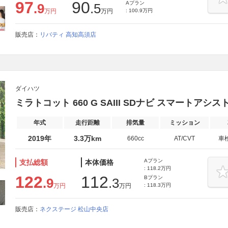
97
90
Aプラン
.9
.5
万円
万円
: 100.9万円
販売店：
リバティ 高知高須店
ダイハツ
ミラトコット 660 G SAIII SDナビ スマートアシ
年式
走行距離
排気量
ミッション
2019年
3.3万km
660cc
AT/CVT
車
Aプラン
支払総額
本体価格
: 118.2万円
122
112
Bプラン
.9
.3
万円
万円
: 118.3万円
販売店：
ネクステージ 松山中央店