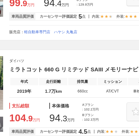
99
94
.9
.4
万円
万円
: 129.9万円
5
車両品質評価
カーセンサー評価認定
点
内装:
外装:
販売店：
軽自動車専門店 ハヤシ 丸亀店
ダイハツ
ミラトコット 660 G リミテッド SAIII メモリーナ
年式
走行距離
排気量
ミッション
2019年
1.7万km
660cc
AT/CVT
車
Aプラン
支払総額
本体価格
: 102.2万円
104
94
Bプラン
.9
.3
万円
万円
: 102.3万円
4.5
車両品質評価
カーセンサー評価認定
点
内装:
外装: