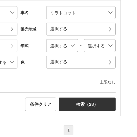
車名
選択する
販売地域
～
年式
選択する
色
上限なし
条件クリア
検索（
28
）
1