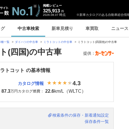
掲載レビュー
325,913
件
時点
※新車カタログのある自動車総合情報
2026.08.07
ログ
中古車検索
新車見積り
車買取
ニュース
車種一覧
ダイハツの中古車
ミラトコットの中古車
ミラトコット(四国他)の中古車
ト(四国)の中古車
提供：
ミラトコット の基本情報
4.3
カタログ情報
87.3
22.6
km/L（WLTC）
：
万円
カタログ燃費：
検索条件の保存・新着通知設定
保存条件一覧