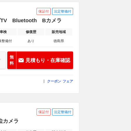
保証付
法定整備付
TV Bluetooth Bカメラ
車検
修復歴
販売地域
検整備付
あり
徳島県
無
見積もり・在庫確認
料
クーポン
フェア
保証付
法定整備付
方位カメラ