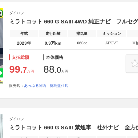
ダイハツ
ミラトコット 660 G SAIII 4WD 純正ナビ フルセグ
年式
走行距離
排気量
ミッション
2023年
0.3万km
660cc
AT/CVT
車
支払総額
本体価格
99
88
.7
.0
万円
万円
販売店：
あっぷる関西 徳島藍住店
ダイハツ
ミラトコット 660 G SAIII 禁煙車 社外ナビ 全