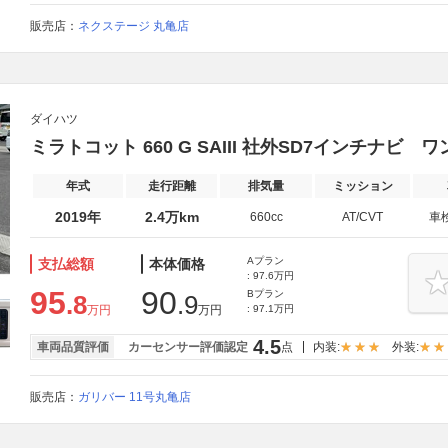
販売店：
ネクステージ 丸亀店
ダイハツ
ミラトコット 660 G SAIII 社外SD7インチナビ 
年式
走行距離
排気量
ミッション
2019年
2.4万km
660cc
AT/CVT
車
Aプラン
支払総額
本体価格
: 97.6万円
95
90
Bプラン
.8
.9
万円
万円
: 97.1万円
4.5
車両品質評価
カーセンサー評価認定
点
内装:
外装:
販売店：
ガリバー 11号丸亀店