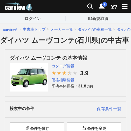
carview!
検索
通知
i
ログイン
ID新規取得
中古車トップ
メーカー一覧
ダイハツの車種一覧
ダイハ
carview!
ダイハツ ムーヴコンテ(石川県)の中古車
ダイハツ ムーヴコンテ の基本情報
カタログ情報
3.9
価格相場情報
31.8
平均本体価格：
万円
検索中の条件
保存条件一覧
条件を保存
条件を変更