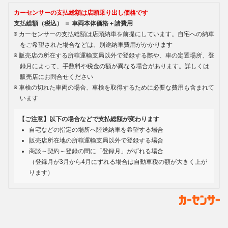
カーセンサーの支払総額は店頭乗り出し価格です
支払総額（税込） ＝ 車両本体価格＋諸費用
カーセンサーの支払総額は店頭納車を前提にしています。自宅への納車
をご希望された場合などは、別途納車費用がかかります
販売店の所在する所轄運輸支局以外で登録する際や、車の定置場所、登
録月によって、手数料や税金の額が異なる場合があります。詳しくは
販売店にお問合せください
車検の切れた車両の場合、車検を取得するために必要な費用も含まれて
います
【ご注意】以下の場合などで支払総額が変わります
自宅などの指定の場所へ陸送納車を希望する場合
販売店所在地の所轄運輸支局以外で登録する場合
商談～契約～登録の間に「登録月」がずれる場合
（登録月が3月から4月にずれる場合は自動車税の額が大きく上が
ります）