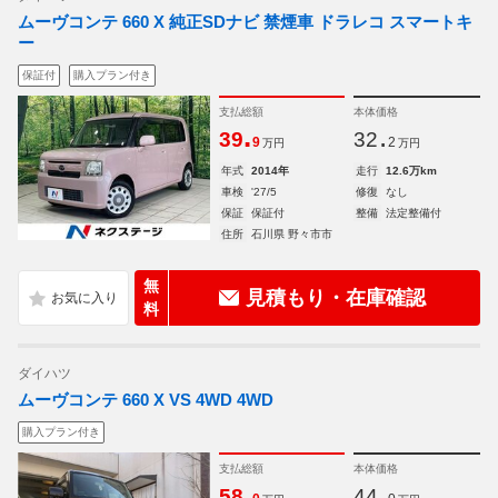
ムーヴコンテ 660 X 純正SDナビ 禁煙車 ドラレコ スマートキ
ー
保証付
購入プラン付き
支払総額
本体価格
.
.
39
32
9
2
万円
万円
年式
2014年
走行
12.6万km
車検
'27/5
修復
なし
保証
保証付
整備
法定整備付
住所
石川県 野々市市
無
見積もり・在庫確認
料
ダイハツ
ムーヴコンテ 660 X VS 4WD 4WD
購入プラン付き
支払総額
本体価格
.
.
58
44