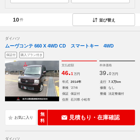
10
件
並び替え
ダイハツ
ムーヴコンテ 660 X 4WD CD スマートキー 4WD
保証付
購入プラン付き
支払総額
本体価格
.
.
46
39
1
0
万円
万円
年式
2014年
走行
7.3万km
車検
'27/6
修復
なし
保証
保証付
整備
法定整備付
住所
石川県 小松市
無
見積もり・在庫確認
料
ダイハツ