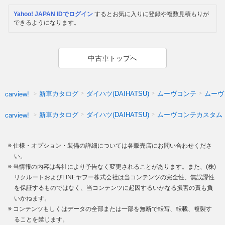
Yahoo! JAPAN IDでログイン
するとお気に入りに登録や複数見積もりが
できるようになります。
中古車トップへ
新車カタログ
ダイハツ(DAIHATSU)
ムーヴコンテ
ムーヴ
carview!
新車カタログ
ダイハツ(DAIHATSU)
ムーヴコンテカスタム
carview!
仕様・オプション・装備の詳細については各販売店にお問い合わせくださ
い。
当情報の内容は各社により予告なく変更されることがあります。また、(株)
リクルートおよびLINEヤフー株式会社は当コンテンツの完全性、無誤謬性
を保証するものではなく、当コンテンツに起因するいかなる損害の責も負
いかねます。
コンテンツもしくはデータの全部または一部を無断で転写、転載、複製す
ることを禁じます。