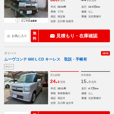
0
0
万円
万円
年式
2014年
走行
10.0万km
車検
'27/6
修復
なし
保証
保証無
整備
法定整備付
住所
石川県 加賀市
無
見積もり・在庫確認
料
ダイハツ
NEW
ムーヴコンテ 660 L CD キーレス 取説・手帳有
保証付
支払総額
本体価格
.
.
24
15
0
0
万円
万円
年式
2011年
走行
4.7万km
車検
車検整備付
修復
なし
保証
保証付
整備
法定整備付
住所
石川県 金沢市