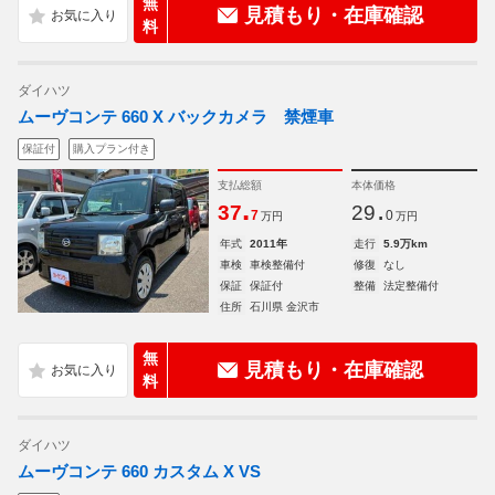
無
見積もり・在庫確認
料
ダイハツ
ムーヴコンテ 660 X バックカメラ 禁煙車
保証付
購入プラン付き
支払総額
本体価格
.
.
37
29
7
0
万円
万円
年式
2011年
走行
5.9万km
車検
車検整備付
修復
なし
保証
保証付
整備
法定整備付
住所
石川県 金沢市
無
見積もり・在庫確認
料
ダイハツ
ムーヴコンテ 660 カスタム X VS