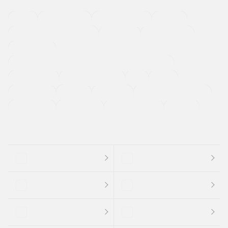
４ＷＤ
定期点検記録簿
ワンオーナーカー
福祉車両
メーカー系販売店取り扱い車
修復歴無し
アルミホイール
寒冷地仕様車
過給機設定モデル（ターボ・スーパーチャージャーなど)
ETC
CDプレーヤー
カーナビゲーション
禁煙車
法定整備付き
保証付き
エアバッグ
ディスチャージドランプ
支払総顔あり
クーポンあり
車両品質評価書付
新着車両