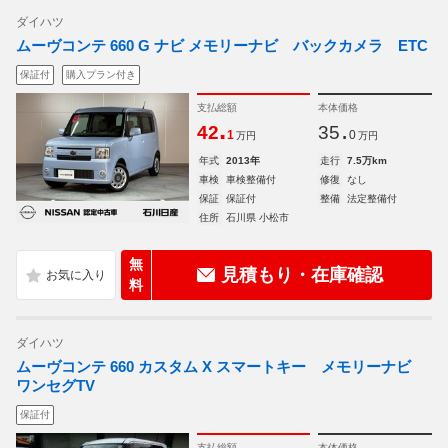
ダイハツ
ムーヴコンテ 660 G ナビ メモリーナビ バックカメラ ETC
保証付
購入プラン付き
支払総額
本体価格
.
.
42
35
1
0
万円
万円
年式
2013年
走行
7.5万km
車検
車検整備付
修復
なし
保証
保証付
整備
法定整備付
住所
石川県 小松市
無
見積もり・在庫確認
料
ダイハツ
ムーヴコンテ 660 カスタム X スマートキー メモリーナビ
ワンセグTV
保証付
支払総額
本体価格