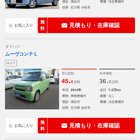
保証
保証付
整備
法定整備付
住所
石川県 小松市
無
見積もり・在庫確認
料
ダイハツ
ムーヴコンテ L
保証付
支払総額
本体価格
.
.
45
36
0
0
万円
万円
年式
2014年
走行
7.4万km
車検
車検整備付
修復
なし
保証
保証付
整備
法定整備付
住所
石川県 金沢市
無
見積もり・在庫確認
料