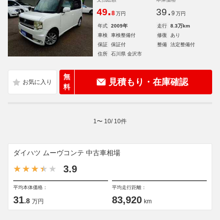
.
.
49
39
8
9
万円
万円
年式
2009年
走行
8.3万km
車検
車検整備付
修復
あり
保証
保証付
整備
法定整備付
住所
石川県 金沢市
無
見積もり・在庫確認
料
1
〜
10
/
10
件
ダイハツ ムーヴコンテ 中古車相場
3.9
平均本体価格：
平均走行距離：
31
83,920
.8
万円
km