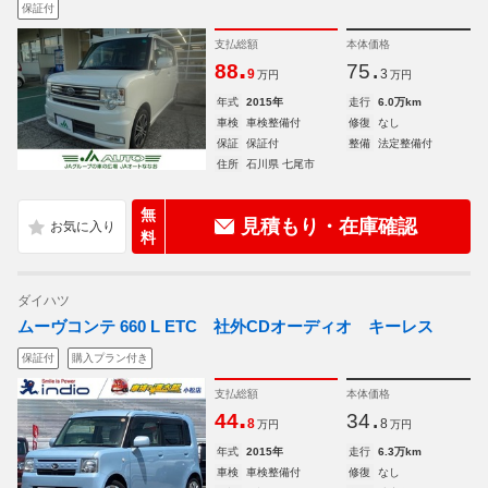
保証付
支払総額
本体価格
.
.
88
75
9
3
万円
万円
年式
2015年
走行
6.0万km
車検
車検整備付
修復
なし
保証
保証付
整備
法定整備付
住所
石川県 七尾市
無
見積もり・在庫確認
料
ダイハツ
ムーヴコンテ 660 L ETC 社外CDオーディオ キーレス
保証付
購入プラン付き
支払総額
本体価格
.
.
44
34
8
8
万円
万円
年式
2015年
走行
6.3万km
車検
車検整備付
修復
なし