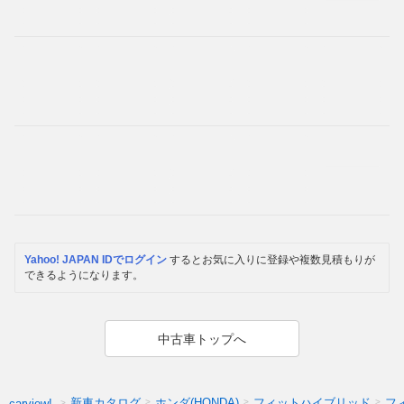
Yahoo! JAPAN IDでログイン
するとお気に入りに登録や複数見積もりが
できるようになります。
中古車トップへ
新車カタログ
ホンダ(HONDA)
フィットハイブリッド
フ
carview!