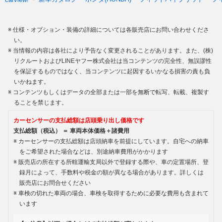
仕様・オプション・装備の詳細については各販売店にお問い合わせくださ
い。
当情報の内容は各社により予告なく変更されることがあります。また、(株)
リクルートおよびLINEヤフー株式会社は当コンテンツの完全性、無誤謬性
を保証するものではなく、当コンテンツに起因するいかなる損害の責も負
いかねます。
コンテンツもしくはデータの全部または一部を無断で転写、転載、複製す
ることを禁じます。
カーセンサーの支払総額は店頭乗り出し価格です
支払総額（税込） ＝ 車両本体価格＋諸費用
カーセンサーの支払総額は店頭納車を前提にしています。自宅への納車
をご希望された場合などは、別途納車費用がかかります
販売店の所在する所轄運輸支局以外で登録する際や、車の定置場所、登
録月によって、手数料や税金の額が異なる場合があります。詳しくは
販売店にお問合せください
車検の切れた車両の場合、車検を取得するために必要な費用も含まれて
います