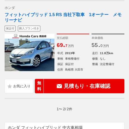
ホンダ
フィットハイブリッド 1.5 RS 当社下取車 1オーナー メモ
リーナビ
保証付
購入プラン付き
支払総額
本体価格
.
.
69
55
7
0
万円
万円
年式
2013年
走行
11.8万km
車検
車検整備付
修復
なし
保証
保証付
整備
法定整備付
住所
島根県 大田市
無
見積もり・在庫確認
料
1
〜
2
/
2
件
ホンダ フィットハイブリッド 中古車相場