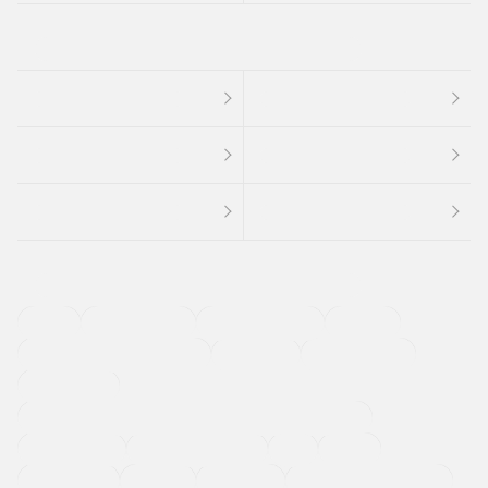
４ＷＤ
定期点検記録簿
ワンオーナーカー
福祉車両
メーカー系販売店取り扱い車
修復歴無し
アルミホイール
寒冷地仕様車
過給機設定モデル（ターボ・スーパーチャージャーなど)
ETC
CDプレーヤー
カーナビゲーション
禁煙車
法定整備付き
保証付き
エアバッグ
ディスチャージドランプ