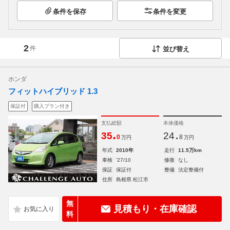
条件を保存
条件を変更
2
件
並び替え
ホンダ
フィットハイブリッド 1.3
保証付
購入プラン付き
支払総額
本体価格
.
.
35
24
0
8
万円
万円
年式
2010年
走行
11.5万km
車検
'27/10
修復
なし
保証
保証付
整備
法定整備付
住所
島根県 松江市
無
見積もり・在庫確認
料