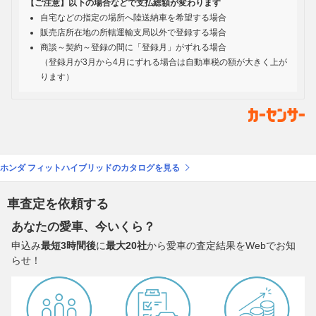
【ご注意】以下の場合などで支払総額が変わります
自宅などの指定の場所へ陸送納車を希望する場合
販売店所在地の所轄運輸支局以外で登録する場合
商談～契約～登録の間に「登録月」がずれる場合
（登録月が3月から4月にずれる場合は自動車税の額が大きく上が
ります）
ホンダ フィットハイブリッドのカタログを見る
車査定を依頼する
あなたの愛車、今いくら？
申込み
最短3時間後
に
最大20社
から愛車の査定結果をWebでお知
らせ！