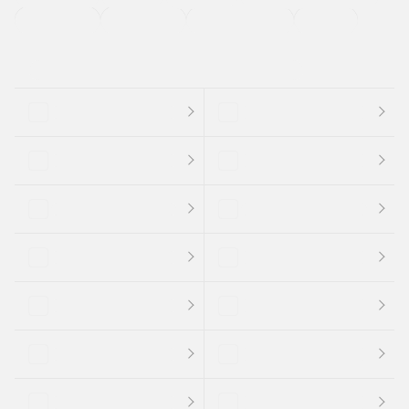
支払総顔あり
クーポンあり
車両品質評価書付
新着車両