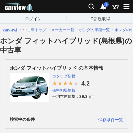
carview!
検索
通知
i
ログイン
ID新規取得
中古車トップ
メーカー一覧
ホンダの車種一覧
ホンダの
carview!
ホンダ フィットハイブリッド(島根県)の
中古車
ホンダ フィットハイブリッド の基本情報
カタログ情報
4.2
価格相場情報
39.3
平均本体価格：
万円
検索中の条件
保存条件一覧