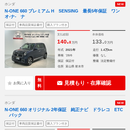
ホンダ
NEW
N-ONE 660 プレミアム H SENSING 最長5年保証 ワン
オ-ナ- ナ
保証付
車両品質保証書付
購入プラン付き
支払総額
本体価格
.
.
140
133
8
0
万円
万円
年式
2021年
走行
1.4万km
車検
'28/6
修復
なし
保証
保証付
整備
法定整備付
住所
富山県 射水市
無
見積もり・在庫確認
料
ホンダ
NEW
N-ONE 660 オリジナル 2年保証 純正ナビ ドラレコ ETC
バック
保証付
車両品質保証書付
購入プラン付き