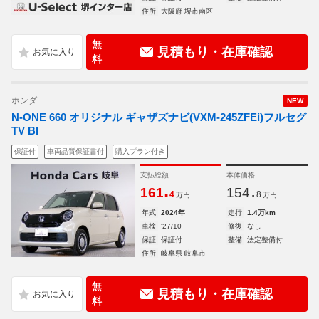
住所
大阪府 堺市南区
無
見積もり・在庫確認
料
ホンダ
NEW
N-ONE 660 オリジナル ギャザズナビ(VXM-245ZFEi)フルセグ
TV Bl
保証付
車両品質保証書付
購入プラン付き
支払総額
本体価格
.
.
161
154
4
8
万円
万円
年式
2024年
走行
1.4万km
車検
'27/10
修復
なし
保証
保証付
整備
法定整備付
住所
岐阜県 岐阜市
無
見積もり・在庫確認
料