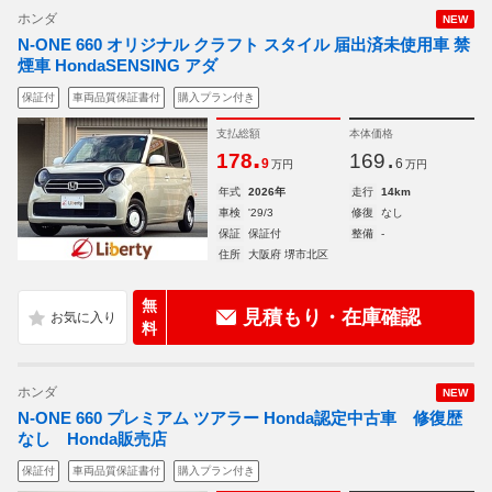
ホンダ
NEW
N-ONE 660 オリジナル クラフト スタイル 届出済未使用車 禁
煙車 HondaSENSING アダ
保証付
車両品質保証書付
購入プラン付き
支払総額
本体価格
.
.
178
169
9
6
万円
万円
年式
2026年
走行
14km
車検
'29/3
修復
なし
保証
保証付
整備
-
住所
大阪府 堺市北区
無
見積もり・在庫確認
料
ホンダ
NEW
N-ONE 660 プレミアム ツアラー Honda認定中古車 修復歴
なし Honda販売店
保証付
車両品質保証書付
購入プラン付き