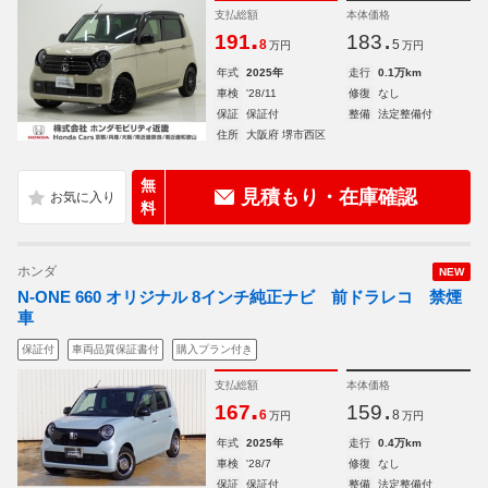
支払総額
本体価格
.
.
191
183
8
5
万円
万円
年式
2025年
走行
0.1万km
車検
'28/11
修復
なし
保証
保証付
整備
法定整備付
住所
大阪府 堺市西区
無
見積もり・在庫確認
料
ホンダ
NEW
N-ONE 660 オリジナル 8インチ純正ナビ 前ドラレコ 禁煙
車
保証付
車両品質保証書付
購入プラン付き
支払総額
本体価格
.
.
167
159
6
8
万円
万円
年式
2025年
走行
0.4万km
車検
'28/7
修復
なし
保証
保証付
整備
法定整備付