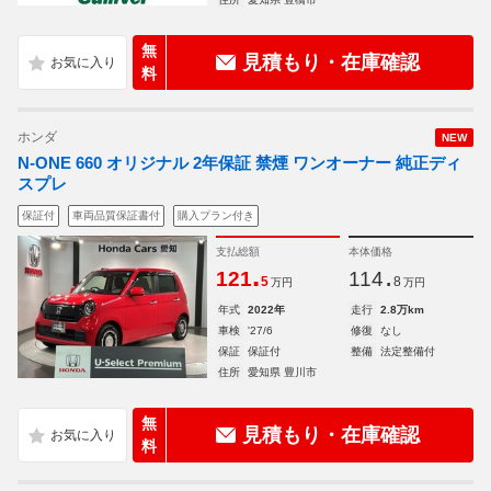
無
見積もり・在庫確認
料
ホンダ
NEW
N-ONE 660 オリジナル 2年保証 禁煙 ワンオーナー 純正ディ
スプレ
保証付
車両品質保証書付
購入プラン付き
支払総額
本体価格
.
.
121
114
5
8
万円
万円
年式
2022年
走行
2.8万km
車検
'27/6
修復
なし
保証
保証付
整備
法定整備付
住所
愛知県 豊川市
無
見積もり・在庫確認
料