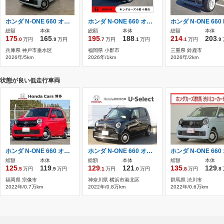
ホンダ N-ONE 660 オリジナル 衝突軽減ブレーキ・前後センサー・液晶メー
ホンダ N-ONE 660 オリジナル クラフト スタイル 新車 特別仕様車
総額
本体
総額
本体
総額
本体
175
165
195
188
214
203
.0
万円
.9
万円
.7
万円
.1
万円
.1
万円
.9
兵庫県 神戸市垂水区
福岡県 小郡市
三重県 鈴鹿市
2026年/5km
2026年/1km
2026年/2km
状態が良い低走行車両
ホンダ N-ONE 660 オリジナル 純正Dオーディオ/前後ドラレコ/Bカメラ/ETC
ホンダ N-ONE 660 オリジナル メモリーナビ ドラレコ
総額
本体
総額
本体
総額
本体
125
119
129
121
135
129
.5
万円
.9
万円
.1
万円
.0
万円
.8
万円
.8
福岡県 宗像市
神奈川県 横浜市港北区
群馬県 渋川市
2022年/0.7万km
2022年/0.8万km
2022年/0.6万km