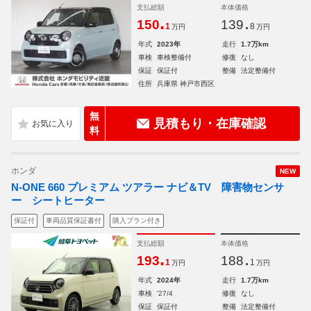
支払総額
本体価格
.
.
150
139
1
8
万円
万円
年式
2023年
走行
1.7万km
車検
車検整備付
修復
なし
保証
保証付
整備
法定整備付
住所
兵庫県 神戸市西区
無
見積もり・在庫確認
料
ホンダ
NEW
N-ONE 660 プレミアム ツアラー ナビ＆TV 障害物センサ
ー シートヒーター
保証付
車両品質保証書付
購入プラン付き
支払総額
本体価格
.
.
193
188
1
1
万円
万円
年式
2024年
走行
1.7万km
車検
'27/4
修復
なし
保証
保証付
整備
法定整備付