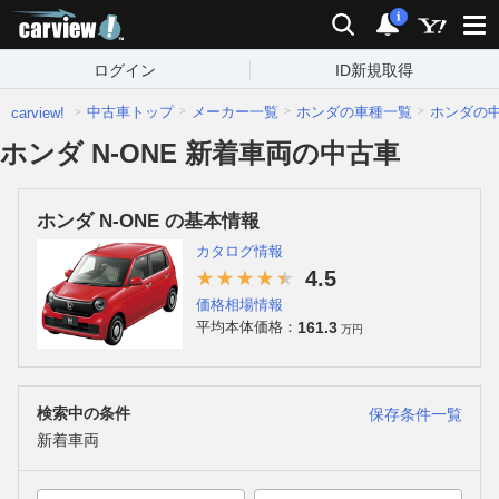
carview!
検索
通知
i
ログイン
ID新規取得
中古車トップ
メーカー一覧
ホンダの車種一覧
ホンダの
carview!
ホンダ N-ONE 新着車両の中古車
ホンダ N-ONE の基本情報
カタログ情報
4.5
価格相場情報
161.3
平均本体価格：
万円
検索中の条件
保存条件一覧
新着車両