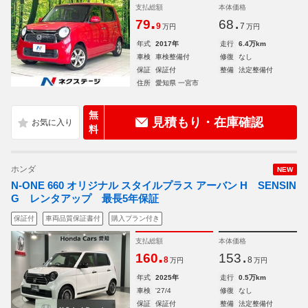
支払総額
本体価格
.
.
79
68
9
7
万円
万円
年式
2017年
走行
6.4万km
車検
車検整備付
修復
なし
保証
保証付
整備
法定整備付
住所
愛知県 一宮市
無
見積もり・在庫確認
料
ホンダ
NEW
N-ONE 660 オリジナル スタイルプラス アーバン H SENSIN
G レンタアップ 最長5年保証
保証付
車両品質保証書付
購入プラン付き
支払総額
本体価格
.
.
160
153
8
8
万円
万円
年式
2025年
走行
0.5万km
車検
'27/4
修復
なし
保証
保証付
整備
法定整備付