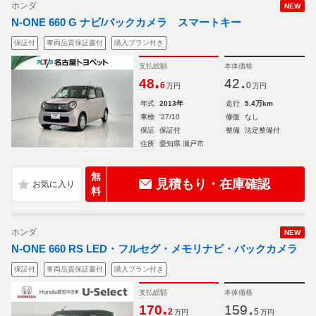
ホンダ
NEW
N-ONE 660 G ナビ/バックカメラ スマートキー
保証付
車両品質保証書付
購入プラン付き
支払総額
本体価格
.
.
48
42
6
0
万円
万円
年式
2013年
走行
5.4万km
車検
'27/10
修復
なし
保証
保証付
整備
法定整備付
住所
愛知県 瀬戸市
無
見積もり・在庫確認
料
ホンダ
NEW
N-ONE 660 RS LED・フルセグ・メモリナビ・バックカメラ
保証付
車両品質保証書付
購入プラン付き
支払総額
本体価格
.
.
170
159
2
5
万円
万円