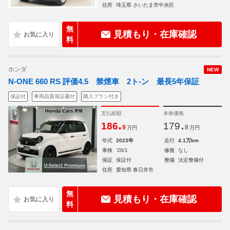
住所
埼玉県 さいたま市中央区
無
見積もり・在庫確認
料
ホンダ
NEW
N-ONE 660 RS 評価4.5 禁煙車 2ト-ン 最長5年保証
保証付
車両品質保証書付
購入プラン付き
支払総額
本体価格
.
.
186
179
9
8
万円
万円
年式
2023年
走行
4.1万km
車検
'28/1
修復
なし
保証
保証付
整備
法定整備付
住所
愛知県 春日井市
無
見積もり・在庫確認
料