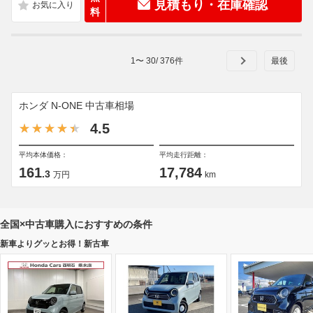
見積もり・在庫確認
料
1
〜
30
/
376
件
ホンダ N-ONE 中古車相場
4.5
平均本体価格：
平均走行距離：
161
17,784
.3
万円
km
全国×中古車購入におすすめの条件
新車よりグッとお得！新古車