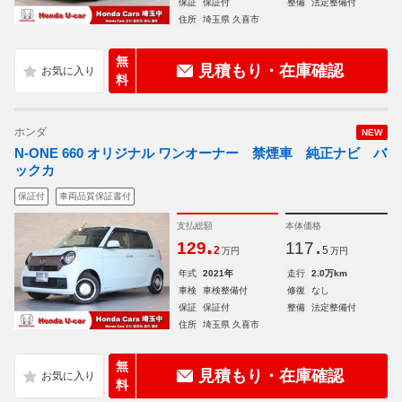
保証
保証付
整備
法定整備付
住所
埼玉県 久喜市
無
見積もり・在庫確認
料
ホンダ
NEW
N-ONE 660 オリジナル ワンオーナー 禁煙車 純正ナビ バ
ックカ
保証付
車両品質保証書付
支払総額
本体価格
.
.
129
117
2
5
万円
万円
年式
2021年
走行
2.0万km
車検
車検整備付
修復
なし
保証
保証付
整備
法定整備付
住所
埼玉県 久喜市
無
見積もり・在庫確認
料