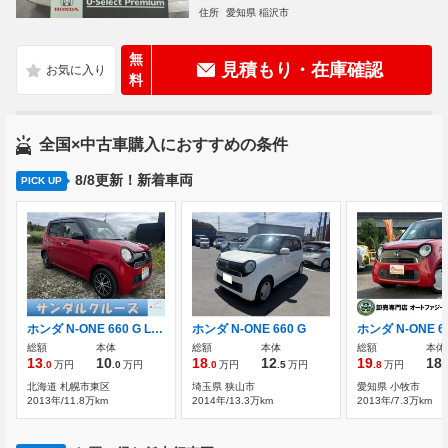
住所
愛知県 稲沢市
無
見積もり・在庫確認
料
全国×中古車購入におすすめの条件
8/8更新！新着車両
PICK UP
ホンダ N-ONE 660 G Lパッケージ 4WD
ホンダ N-ONE 660 G
総額
本体
総額
本体
総額
本体
13
10
18
12
19
18
.0
万円
.0
万円
.0
万円
.5
万円
.8
万円
.
北海道 札幌市東区
埼玉県 狭山市
愛知県 小牧市
2013年/11.8万km
2014年/13.3万km
2013年/7.3万km