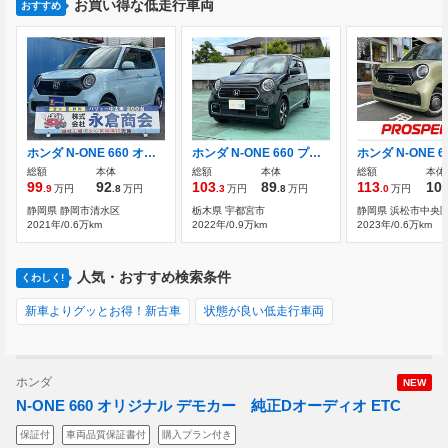
お買い得な低走行車両
おすすめ
ホンダ N-ONE 660 オリジナル ナビバックカメラフルセグBluetooth
ホンダ N-ONE 660 プレミアム
総額
本体
総額
本体
総額
本体
99
92
103
89
113
10
.9
万円
.8
万円
.3
万円
.8
万円
.0
万円
静岡県 静岡市清水区
栃木県 宇都宮市
静岡県 浜松市中央
2021年/0.6万km
2022年/0.9万km
2023年/0.6万km
人気・おすすめ検索条件
くわしく!
新車よりグッとお得！新古車
状態が良い低走行車両
ホンダ
NEW
N-ONE 660 オリジナル デモカー 純正Dオーディオ ETC
保証付
車両品質保証書付
購入プラン付き