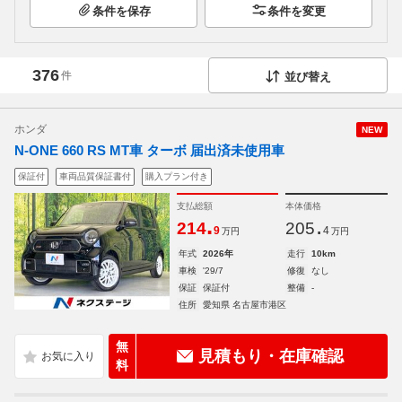
条件を保存
条件を変更
376
件
並び替え
ホンダ
NEW
N-ONE 660 RS MT車 ターボ 届出済未使用車
保証付
車両品質保証書付
購入プラン付き
支払総額
本体価格
.
.
214
205
9
4
万円
万円
年式
2026年
走行
10km
車検
'29/7
修復
なし
保証
保証付
整備
-
住所
愛知県 名古屋市港区
無
見積もり・在庫確認
料