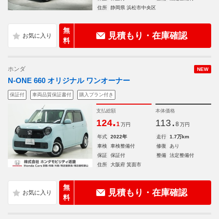
住所
静岡県 浜松市中央区
無
見積もり・在庫確認
料
ホンダ
NEW
N-ONE 660 オリジナル ワンオーナー
保証付
車両品質保証書付
購入プラン付き
支払総額
本体価格
.
.
124
113
1
8
万円
万円
年式
2022年
走行
1.7万km
車検
車検整備付
修復
あり
保証
保証付
整備
法定整備付
住所
大阪府 箕面市
無
見積もり・在庫確認
料