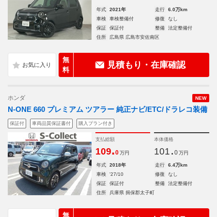
年式
2021年
走行
6.0万km
車検
車検整備付
修復
なし
保証
保証付
整備
法定整備付
住所
広島県 広島市安佐南区
無
見積もり・在庫確認
料
ホンダ
NEW
N-ONE 660 プレミアム ツアラー 純正ナビ/ETC/ドラレコ装備
保証付
車両品質保証書付
購入プラン付き
支払総額
本体価格
.
.
109
101
0
0
万円
万円
年式
2018年
走行
6.4万km
車検
'27/10
修復
なし
保証
保証付
整備
法定整備付
住所
兵庫県 揖保郡太子町
無