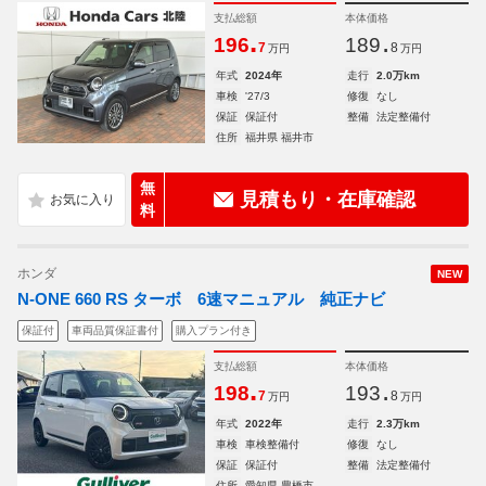
支払総額
本体価格
.
.
196
189
7
8
万円
万円
年式
2024年
走行
2.0万km
車検
'27/3
修復
なし
保証
保証付
整備
法定整備付
住所
福井県 福井市
無
見積もり・在庫確認
料
ホンダ
NEW
N-ONE 660 RS ターボ 6速マニュアル 純正ナビ
保証付
車両品質保証書付
購入プラン付き
支払総額
本体価格
.
.
198
193
7
8
万円
万円
年式
2022年
走行
2.3万km
車検
車検整備付
修復
なし
保証
保証付
整備
法定整備付
住所
愛知県 豊橋市