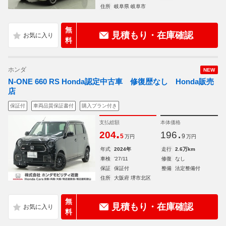
住所
岐阜県 岐阜市
無
見積もり・在庫確認
料
ホンダ
NEW
N-ONE 660 RS Honda認定中古車 修復歴なし Honda販売
店
保証付
車両品質保証書付
購入プラン付き
支払総額
本体価格
.
.
204
196
5
9
万円
万円
年式
2024年
走行
2.6万km
車検
'27/11
修復
なし
保証
保証付
整備
法定整備付
住所
大阪府 堺市北区
無
見積もり・在庫確認
料