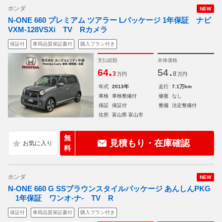
ホンダ
NEW
N-ONE 660 プレミアム ツアラー Lパッケージ 1年保証 ナビ
VXM-128VSXi TV Rカメラ
保証付
車両品質保証書付
購入プラン付き
支払総額
本体価格
.
.
64
54
3
8
万円
万円
年式
2013年
走行
7.1万km
車検
車検整備付
修復
なし
保証
保証付
整備
法定整備付
住所
富山県 富山市
無
見積もり・在庫確認
料
ホンダ
NEW
N-ONE 660 G SSブラウンスタイルパッケージ あんしんPKG
1年保証 ワンオ-ナ- TV R
保証付
車両品質保証書付
購入プラン付き