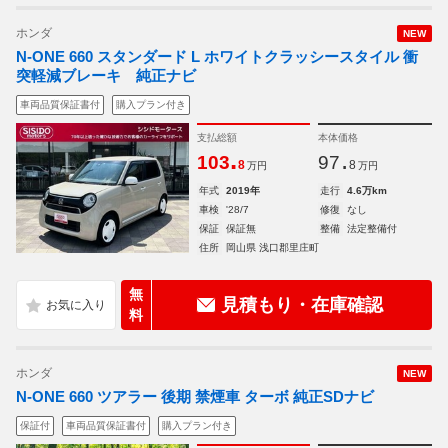
ホンダ
NEW
N-ONE 660 スタンダード L ホワイトクラッシースタイル 衝
突軽減ブレーキ 純正ナビ
車両品質保証書付
購入プラン付き
支払総額
本体価格
.
.
103
97
8
8
万円
万円
年式
2019年
走行
4.6万km
車検
'28/7
修復
なし
保証
保証無
整備
法定整備付
住所
岡山県 浅口郡里庄町
無
見積もり・在庫確認
料
ホンダ
NEW
N-ONE 660 ツアラー 後期 禁煙車 ターボ 純正SDナビ
保証付
車両品質保証書付
購入プラン付き