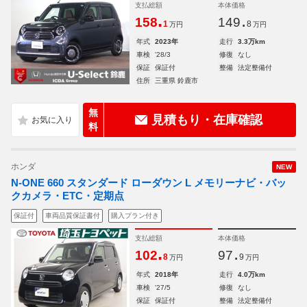
支払総額
本体価格
.
.
158
149
1
8
万円
万円
年式
2023年
走行
3.3万km
車検
'28/3
修復
なし
保証
保証付
整備
法定整備付
住所
三重県 鈴鹿市
無
見積もり・在庫確認
料
ホンダ
NEW
N-ONE 660 スタンダード ローダウン L メモリーナビ・バッ
クカメラ・ETC・定期点
保証付
車両品質保証書付
購入プラン付き
支払総額
本体価格
.
.
102
97
8
9
万円
万円
年式
2018年
走行
4.0万km
車検
'27/5
修復
なし
保証
保証付
整備
法定整備付