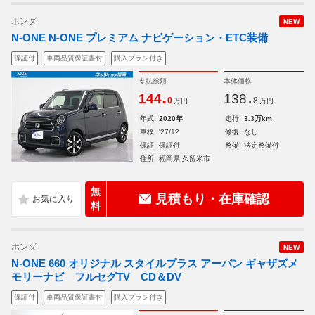
ホンダ
NEW
N-ONE N-ONE プレミアム ナビゲーション・ETC装備
保証付
車両品質保証書付
購入プラン付き
支払総額
本体価格
.
.
144
138
0
8
万円
万円
年式
2020年
走行
3.3万km
車検
'27/12
修復
なし
保証
保証付
整備
法定整備付
住所
福岡県 久留米市
無
見積もり・在庫確認
料
ホンダ
NEW
N-ONE 660 オリジナル スタイルプラス アーバン ギャザズメ
モリーナビ フルセグTV CD＆DV
保証付
車両品質保証書付
購入プラン付き