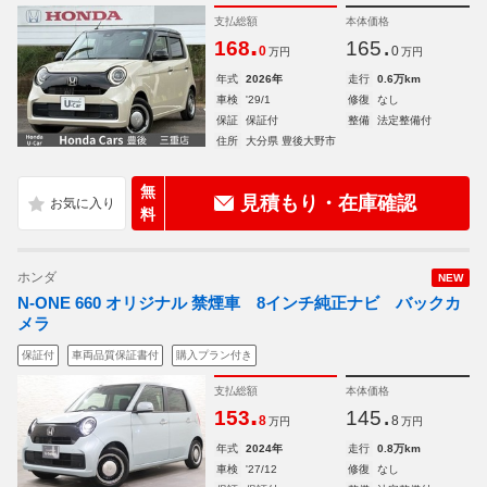
支払総額
本体価格
.
.
168
165
0
0
万円
万円
年式
2026年
走行
0.6万km
車検
'29/1
修復
なし
保証
保証付
整備
法定整備付
住所
大分県 豊後大野市
無
見積もり・在庫確認
料
ホンダ
NEW
N-ONE 660 オリジナル 禁煙車 8インチ純正ナビ バックカ
メラ
保証付
車両品質保証書付
購入プラン付き
支払総額
本体価格
.
.
153
145
8
8
万円
万円
年式
2024年
走行
0.8万km
車検
'27/12
修復
なし