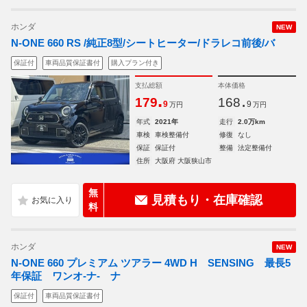
ホンダ
NEW
N-ONE 660 RS /純正8型/シートヒーター/ドラレコ前後/バ
保証付
車両品質保証書付
購入プラン付き
支払総額
本体価格
.
.
179
168
9
9
万円
万円
年式
2021年
走行
2.0万km
車検
車検整備付
修復
なし
保証
保証付
整備
法定整備付
住所
大阪府 大阪狭山市
無
見積もり・在庫確認
料
ホンダ
NEW
N-ONE 660 プレミアム ツアラー 4WD H SENSING 最長5
年保証 ワンオ-ナ- ナ
保証付
車両品質保証書付