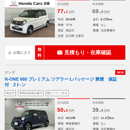
支払総額
本体価格
.
.
77
69
1
8
万円
万円
年式
2016年
走行
8.2万km
車検
'27/4
修復
なし
保証
保証付
整備
法定整備付
住所
石川県 七尾市
無
見積もり・在庫確認
料
ホンダ
NEW
N-ONE 660 プレミアム ツアラー Lパッケージ 禁煙 保証
付 2ト-ン
保証付
車両品質保証書付
購入プラン付き
支払総額
本体価格
.
.
50
39
5
8
万円
万円
年式
2013年
走行
11.6万km
車検
車検整備付
修復
なし
保証
保証付
整備
法定整備付