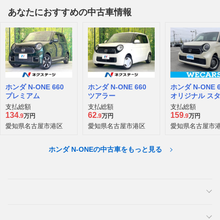
あなたにおすすめの中古車情報
ホンダ N-ONE 660
ホンダ N-ONE 660
ホンダ N-ONE 6
プレミアム
ツアラー
オリジナル ス
プラス アーバ
支払総額
支払総額
支払総額
134
62
159
.9
万円
.9
万円
.9
万円
愛知県名古屋市港区
愛知県名古屋市港区
愛知県名古屋市
ホンダ N-ONEの中古車をもっと見る