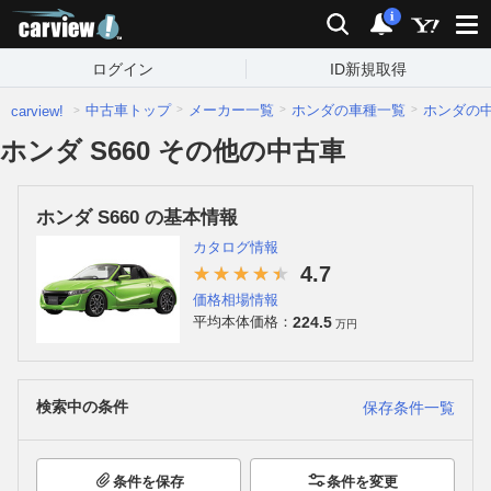
carview!
検索
通知
i
ログイン
ID新規取得
中古車トップ
メーカー一覧
ホンダの車種一覧
ホンダの
carview!
ホンダ S660 その他の中古車
ホンダ S660 の基本情報
カタログ情報
4.7
価格相場情報
224.5
平均本体価格：
万円
検索中の条件
保存条件一覧
条件を保存
条件を変更