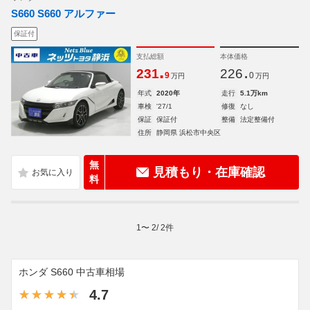
S660 S660 アルファー
保証付
支払総額
本体価格
.
.
231
226
9
0
万円
万円
年式
2020年
走行
5.1万km
車検
'27/1
修復
なし
保証
保証付
整備
法定整備付
住所
静岡県 浜松市中央区
無
見積もり・在庫確認
料
1
〜
2
/
2
件
ホンダ S660 中古車相場
4.7