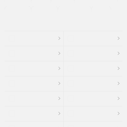
法定整備付き
保証付き
エアバッグ
ディスチャージドランプ
支払総顔あり
クーポンあり
車両品質評価書付
新着車両