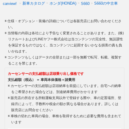
新車カタログ
ホンダ(HONDA)
S660の中古車
carview!
S660
仕様・オプション・装備の詳細については各販売店にお問い合わせくださ
い。
当情報の内容は各社により予告なく変更されることがあります。また、(株)
リクルートおよびLINEヤフー株式会社は当コンテンツの完全性、無誤謬性
を保証するものではなく、当コンテンツに起因するいかなる損害の責も負
いかねます。
コンテンツもしくはデータの全部または一部を無断で転写、転載、複製す
ることを禁じます。
カーセンサーの支払総額は店頭乗り出し価格です
支払総額（税込） ＝ 車両本体価格＋諸費用
カーセンサーの支払総額は店頭納車を前提にしています。自宅への納車
をご希望された場合などは、別途納車費用がかかります
販売店の所在する所轄運輸支局以外で登録する際や、車の定置場所、登
録月によって、手数料や税金の額が異なる場合があります。詳しくは
販売店にお問合せください
車検の切れた車両の場合、車検を取得するために必要な費用も含まれて
います