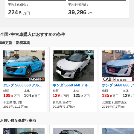
平均本体価格：
平均走行距離：
224
39,296
.5
万円
km
全国×中古車購入におすすめの条件
8/9更新！新着車両
ホンダ S660 660 アルファ ENKEI15インチアルミ バックカメラ ETC
ホンダ S660 660 アルファ
総額
本体
総額
本体
総額
本体
109
104
129
125
135
129
.5
万円
.0
万円
.8
万円
.2
万円
.0
万円
.0
千葉県 市川市
群馬県 高崎市
北海道 札幌市西区
2016年/11.1万km
2015年/7.2万km
2016年/7.7万km
お買い得な低走行車両