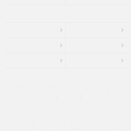
４ＷＤ
定期点検記録簿
ワンオーナーカー
福祉車両
メーカー系販売店取り扱い車
修復歴無し
アルミホイール
寒冷地仕様車
過給機設定モデル（ターボ・スーパーチャージャーなど)
ETC
CDプレーヤー
カーナビゲーション
禁煙車