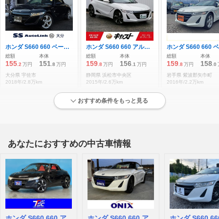
ホンダ S660 660 ベータ ドラレコ/バックカメラ/LEDライト/ETC/AT
ホンダ S660 660 アルファ 半革 禁煙 ディスプレイオーディオ
総額
本体
総額
本体
総額
本体
155
151
159
156
159
158
.2
万円
.8
万円
.8
万円
.1
万円
.8
万円
.0
大分県 宇佐市
静岡県 浜松市中央区
岩手県 紫波郡矢巾町
2018年/2.8万km
2015年/2.6万km
2016年/2.2万km
おすすめ条件をもっと見る
状態が良い低走行車両
あなたにおすすめの中古車情報
ホンダ S660 660 ベータ ワンオーナー/ETC/革巻ステアリング/禁煙車
ホンダ S660 660 アルファ ディスプレイオーディオ/シートヒーター 前
総額
本体
総額
本体
総額
本体
239
236
281
270
289
283
.9
万円
.6
万円
.8
万円
.2
万円
.4
万円
.0
福岡県 福岡市西区
熊本県 宇土市
三重県 四日市市
2022年/0.5万km
2021年/0.6万km
2021年/0.2万km
ホンダ S660 660 ア
ホンダ S660 660 ア
ホンダ S660 66