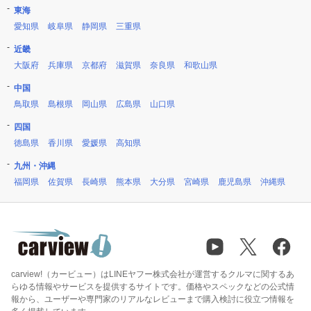
東海
愛知県
岐阜県
静岡県
三重県
近畿
大阪府
兵庫県
京都府
滋賀県
奈良県
和歌山県
中国
鳥取県
島根県
岡山県
広島県
山口県
四国
徳島県
香川県
愛媛県
高知県
九州・沖縄
福岡県
佐賀県
長崎県
熊本県
大分県
宮崎県
鹿児島県
沖縄県
carview!（カービュー）はLINEヤフー株式会社が運営するクルマに関するあ
らゆる情報やサービスを提供するサイトです。価格やスペックなどの公式情
報から、ユーザーや専門家のリアルなレビューまで購入検討に役立つ情報を