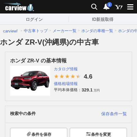
carview!
検索
通知
i
ログイン
ID新規取得
中古車トップ
メーカー一覧
ホンダの車種一覧
ホンダの
carview!
ホンダ ZR-V(沖縄県)の中古車
ホンダ ZR-V の基本情報
カタログ情報
4.6
価格相場情報
329.1
平均本体価格：
万円
検索中の条件
保存条件一覧
条件を保存
条件を変更