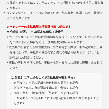
を保証するものではなく、当コンテンツに起因するいかなる損害の責も負
いかねます。
コンテンツもしくはデータの全部または一部を無断で転写、転載、複製す
ることを禁じます。
カーセンサーの支払総額は店頭乗り出し価格です
支払総額（税込） ＝ 車両本体価格＋諸費用
カーセンサーの支払総額は店頭納車を前提にしています。自宅への納車
をご希望された場合などは、別途納車費用がかかります
販売店の所在する所轄運輸支局以外で登録する際や、車の定置場所、登
録月によって、手数料や税金の額が異なる場合があります。詳しくは
販売店にお問合せください
車検の切れた車両の場合、車検を取得するために必要な費用も含まれて
います
【ご注意】以下の場合などで支払総額が変わります
自宅などの指定の場所へ陸送納車を希望する場合
販売店所在地の所轄運輸支局以外で登録する場合
商談～契約～登録の間に「登録月」がずれる場合
（登録月が3月から4月にずれる場合は自動車税の額が大きく上が
ります）