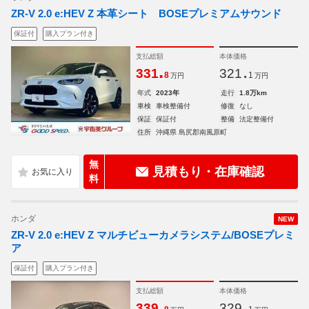
ZR-V 2.0 e:HEV Z 本革シート BOSEプレミアムサウンド
保証付
購入プラン付き
支払総額
本体価格
.
.
331
321
8
1
万円
万円
年式
2023年
走行
1.8万km
車検
車検整備付
修復
なし
保証
保証付
整備
法定整備付
住所
沖縄県 島尻郡南風原町
無
見積もり・在庫確認
料
ホンダ
NEW
ZR-V 2.0 e:HEV Z マルチビューカメラシステム/BOSEプレミ
ア
保証付
購入プラン付き
支払総額
本体価格
.
.
339
329