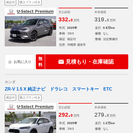
保証付
購入プラン付き
支払総額
本体価格
.
.
332
319
8
8
万円
万円
年式
2025年
走行
0.8万km
車検
'28/3
修復
なし
保証
保証付
整備
法定整備付
住所
沖縄県 浦添市
無
見積もり・在庫確認
料
ホンダ
ZR-V 1.5 X 純正ナビ ドラレコ スマートキー ETC
保証付
購入プラン付き
支払総額
本体価格
.
.
292
279
8
8
万円
万円
年式
2025年
走行
1.0万km
車検
'28/3
修復
なし