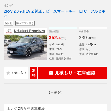
ホンダ
ZR-V 2.0 e:HEV Z 純正ナビ スマートキー ETC アルミホ
イ
保証付
購入プラン付き
支払総額
本体価格
.
.
352
339
6
8
万円
万円
年式
2024年
走行
2.9万km
車検
'27/5
修復
なし
保証
保証付
整備
法定整備付
住所
沖縄県 浦添市
無
見積もり・在庫確認
料
1
〜
9
/
9
件
ホンダ ZR-V 中古車相場