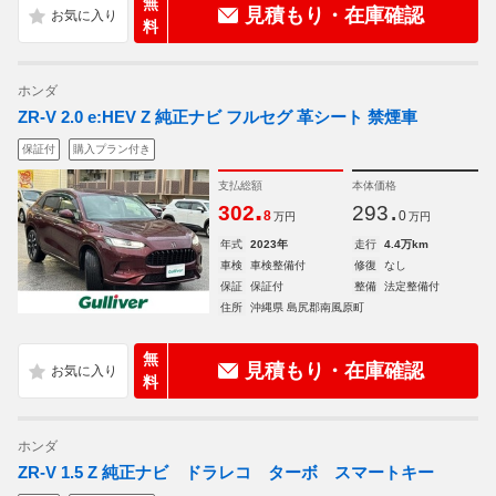
無
見積もり・在庫確認
料
ホンダ
ZR-V 2.0 e:HEV Z 純正ナビ フルセグ 革シート 禁煙車
保証付
購入プラン付き
支払総額
本体価格
.
.
302
293
8
0
万円
万円
年式
2023年
走行
4.4万km
車検
車検整備付
修復
なし
保証
保証付
整備
法定整備付
住所
沖縄県 島尻郡南風原町
無
見積もり・在庫確認
料
ホンダ
ZR-V 1.5 Z 純正ナビ ドラレコ ターボ スマートキー