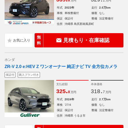
8
1
万円
万円
年式
2023年
走行
2.0万km
車検
車検整備付
修復
なし
保証
保証付
整備
法定整備付
住所
沖縄県 島尻郡南風原町
無
見積もり・在庫確認
料
ホンダ
ZR-V 2.0 e:HEV Z ワンオーナー 純正ナビ TV 全方位カメラ
保証付
購入プラン付き
支払総額
本体価格
.
.
325
318
8
7
万円
万円
年式
2024年
走行
2.7万km
車検
'27/4
修復
なし
保証
保証付
整備
法定整備付
住所
沖縄県 うるま市