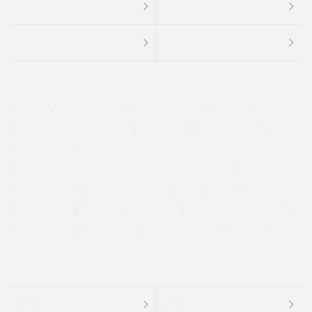
４ＷＤ
定期点検記録簿
ワンオーナーカー
福祉車両
メーカー系販売店取り扱い車
修復歴無し
アルミホイール
寒冷地仕様車
過給機設定モデル（ターボ・スーパーチャージャーなど)
ETC
CDプレーヤー
カーナビゲーション
禁煙車
法定整備付き
保証付き
エアバッグ
ディスチャージドランプ
支払総顔あり
クーポンあり
車両品質評価書付
新着車両