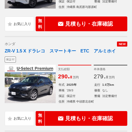
保証
保証付
整備
法定整備付
住所
沖縄県 島尻郡与那原町
無
見積もり・在庫確認
料
ホンダ
NEW
ZR-V 1.5 X ドラレコ スマートキー ETC アルミホイ
保証付
支払総額
本体価格
.
.
290
279
8
8
万円
万円
年式
2025年
走行
1.0万km
車検
'28/3
修復
なし
保証
保証付
整備
法定整備付
住所
沖縄県 中頭郡北谷町
無
見積もり・在庫確認
料