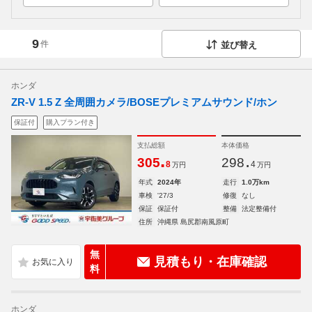
9
件
並び替え
ホンダ
ZR-V 1.5 Z 全周囲カメラ/BOSEプレミアムサウンド/ホン
保証付
購入プラン付き
支払総額
本体価格
.
.
305
298
8
4
万円
万円
年式
2024年
走行
1.0万km
車検
'27/3
修復
なし
保証
保証付
整備
法定整備付
住所
沖縄県 島尻郡南風原町
無
見積もり・在庫確認
料
ホンダ