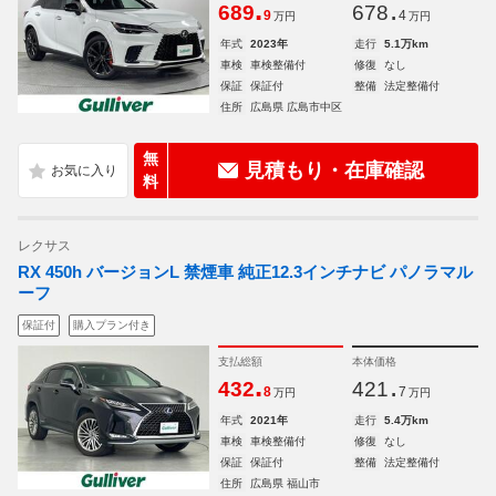
.
.
689
678
9
4
万円
万円
年式
2023年
走行
5.1万km
車検
車検整備付
修復
なし
保証
保証付
整備
法定整備付
住所
広島県 広島市中区
無
見積もり・在庫確認
料
レクサス
RX 450h バージョンL 禁煙車 純正12.3インチナビ パノラマル
ーフ
保証付
購入プラン付き
支払総額
本体価格
.
.
432
421
8
7
万円
万円
年式
2021年
走行
5.4万km
車検
車検整備付
修復
なし
保証
保証付
整備
法定整備付
住所
広島県 福山市