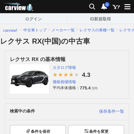
carview!
検索
通知
i
ログイン
ID新規取得
中古車トップ
メーカー一覧
レクサスの車種一覧
レクサ
carview!
レクサス RX(中国)の中古車
レクサス RX の基本情報
カタログ情報
4.3
価格相場情報
775.4
平均本体価格：
万円
検索中の条件
保存条件一覧
条件を保存
条件を変更