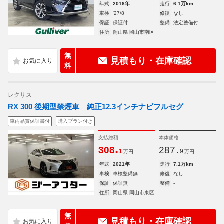
年式
2016年
走行
6.1万km
車検
'27/8
修復
なし
保証
保証付
整備
法定整備付
住所
岡山県 岡山市南区
無
見積もり・在庫確認
料
レクサス
RX 300 後期型禁煙車 純正12.3インチナビフルセグ
車両品質保証書付
購入プラン付き
支払総額
本体価格
.
.
308
287
1
9
万円
万円
年式
2021年
走行
7.1万km
車検
車検整備無
修復
なし
保証
保証無
整備
-
住所
岡山県 岡山市東区
無
見積もり・在庫確認