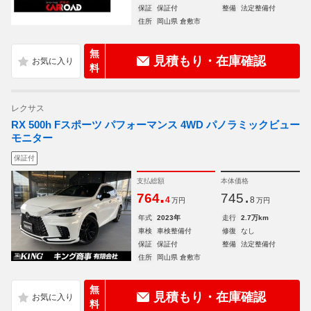
保証
保証付
整備
法定整備付
住所
岡山県 倉敷市
無
見積もり・在庫確認
料
レクサス
RX 500h Fスポーツ パフォーマンス 4WD パノラミックビュー
モニター
保証付
支払総額
本体価格
.
.
764
745
4
8
万円
万円
年式
2023年
走行
2.7万km
車検
車検整備付
修復
なし
保証
保証付
整備
法定整備付
住所
岡山県 倉敷市
無
見積もり・在庫確認
料