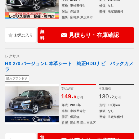
車検
車検整備付
修復
なし
保証
保証無
整備
法定整備付
住所
広島県 東広島市
無
見積もり・在庫確認
料
レクサス
RX 270 バージョンL 本革シート 純正HDDナビ バックカメ
ラ
購入プラン付き
支払総額
本体価格
.
.
149
130
8
2
万円
万円
年式
2013年
走行
9.5万km
車検
車検整備付
修復
なし
保証
保証無
整備
法定整備付
住所
岡山県 岡山市北区
無