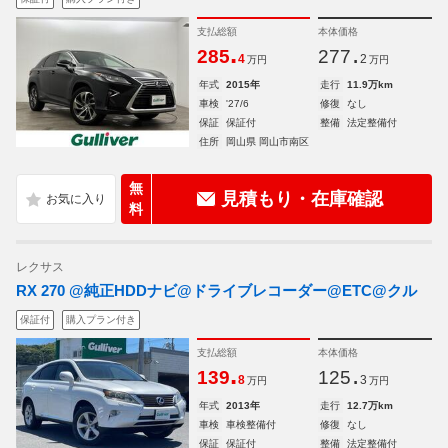
支払総額
本体価格
.
.
285
277
4
2
万円
万円
年式
2015年
走行
11.9万km
車検
'27/6
修復
なし
保証
保証付
整備
法定整備付
住所
岡山県 岡山市南区
無
見積もり・在庫確認
料
レクサス
RX 270 @純正HDDナビ@ドライブレコーダー@ETC@クル
保証付
購入プラン付き
支払総額
本体価格
.
.
139
125
8
3
万円
万円
年式
2013年
走行
12.7万km
車検
車検整備付
修復
なし
保証
保証付
整備
法定整備付