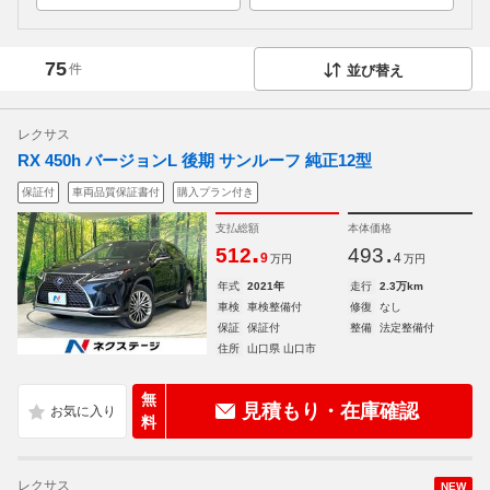
75
件
並び替え
レクサス
RX 450h バージョンL 後期 サンルーフ 純正12型
保証付
車両品質保証書付
購入プラン付き
支払総額
本体価格
.
.
512
493
9
4
万円
万円
年式
2021年
走行
2.3万km
車検
車検整備付
修復
なし
保証
保証付
整備
法定整備付
住所
山口県 山口市
無
見積もり・在庫確認
料
レクサス
NEW