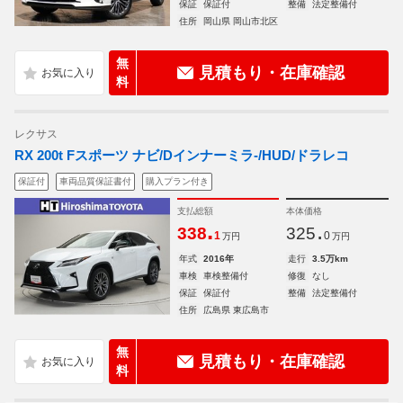
保証
保証付
整備
法定整備付
住所
岡山県 岡山市北区
無
見積もり・在庫確認
料
レクサス
RX 200t Fスポーツ ナビ/Dインナーミラ-/HUD/ドラレコ
保証付
車両品質保証書付
購入プラン付き
支払総額
本体価格
.
.
338
325
1
0
万円
万円
年式
2016年
走行
3.5万km
車検
車検整備付
修復
なし
保証
保証付
整備
法定整備付
住所
広島県 東広島市
無
見積もり・在庫確認
料