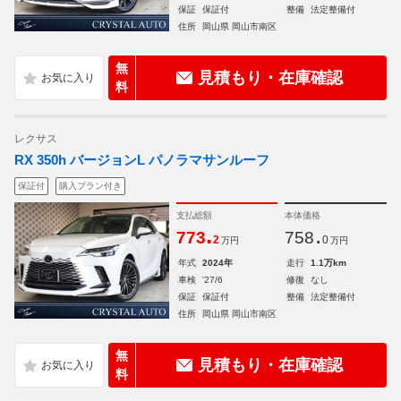
保証
保証付
整備
法定整備付
住所
岡山県 岡山市南区
無
見積もり・在庫確認
料
レクサス
RX 350h バージョンL パノラマサンルーフ
保証付
購入プラン付き
支払総額
本体価格
.
.
773
758
2
0
万円
万円
年式
2024年
走行
1.1万km
車検
'27/6
修復
なし
保証
保証付
整備
法定整備付
住所
岡山県 岡山市南区
無
見積もり・在庫確認
料