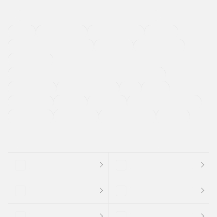
４ＷＤ
定期点検記録簿
ワンオーナーカー
福祉車両
メーカー系販売店取り扱い車
修復歴無し
アルミホイール
寒冷地仕様車
過給機設定モデル（ターボ・スーパーチャージャーなど)
ETC
CDプレーヤー
カーナビゲーション
禁煙車
法定整備付き
保証付き
エアバッグ
ディスチャージドランプ
支払総顔あり
クーポンあり
車両品質評価書付
新着車両