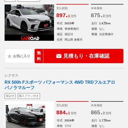
支払総額
本体価格
.
.
897
875
1
0
万円
万円
年式
2023年
走行
1.6万km
車検
車検整備付
修復
なし
保証
保証付
整備
法定整備付
住所
岡山県 倉敷市
無
見積もり・在庫確認
料
レクサス
RX 500h Fスポーツ パフォーマンス 4WD TRDフルエアロ
パノラマルーフ
保証付
購入プラン付き
支払総額
本体価格
.
.
884
865
1
0
万円
万円
年式
2024年
走行
1.7万km
車検
'27/2
修復
なし