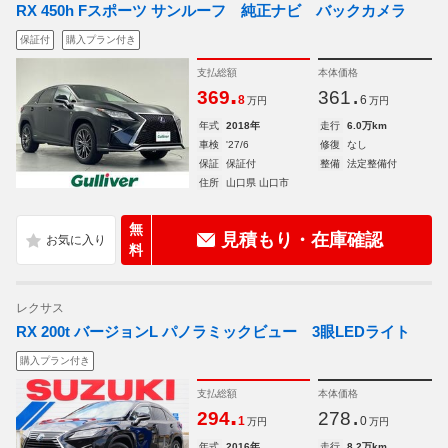
RX 450h Fスポーツ サンルーフ 純正ナビ バックカメラ
保証付
購入プラン付き
支払総額
本体価格
.
.
369
361
8
6
万円
万円
年式
2018年
走行
6.0万km
車検
'27/6
修復
なし
保証
保証付
整備
法定整備付
住所
山口県 山口市
無
見積もり・在庫確認
料
レクサス
RX 200t バージョンL パノラミックビュー 3眼LEDライト
購入プラン付き
支払総額
本体価格
.
.
294
278
1
0
万円
万円
年式
2016年
走行
8.2万km