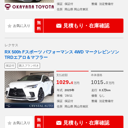
保証
保証付
整備
法定整備付
住所
岡山県 岡山市東区
無
見積もり・在庫確認
料
レクサス
RX 500h Fスポーツ パフォーマンス 4WD マークレビンソン
TRDエアロ＆マフラー
保証付
購入プラン付き
支払総額
本体価格
.
.
1029
1015
6
0
万円
万円
年式
2025年
走行
0.3万km
車検
'28/11
修復
なし
保証
保証付
整備
法定整備付
住所
岡山県 岡山市南区
無
見積もり・在庫確認
料