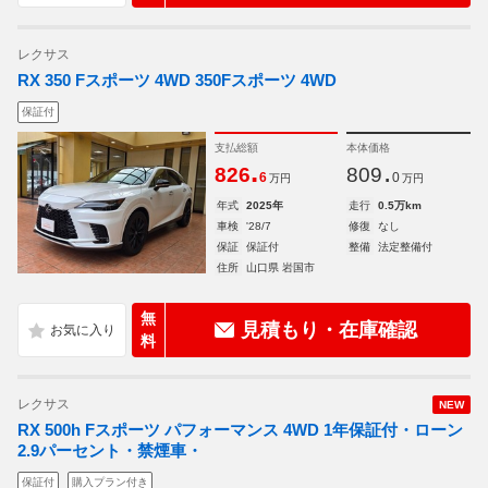
レクサス
RX 350 Fスポーツ 4WD 350Fスポーツ 4WD
保証付
支払総額
本体価格
.
.
826
809
6
0
万円
万円
年式
2025年
走行
0.5万km
車検
'28/7
修復
なし
保証
保証付
整備
法定整備付
住所
山口県 岩国市
無
見積もり・在庫確認
料
レクサス
NEW
RX 500h Fスポーツ パフォーマンス 4WD 1年保証付・ローン
2.9パーセント・禁煙車・
保証付
購入プラン付き