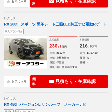
見積もり・在庫確認
料
レクサス
RX 200t Fスポーツ 黒革シート三眼LED純正ナビ電動Rゲート
購入プラン付き
支払総額
本体価格
.
.
236
216
8
6
万円
万円
年式
2017年
走行
11.1万km
車検
車検整備無
修復
なし
保証
保証無
整備
-
住所
岡山県 岡山市東区
無
見積もり・在庫確認
料
レクサス
RX 450h バージョンL サンルーフ メーカーナビ
保証付
購入プラン付き