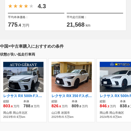
4.3
平均本体価格：
平均走行距離：
775
21,568
.4
万円
km
中国×中古車購入におすすめの条件
状態が良い低走行車両
レクサス RX 500h Fスポーツ パフォーマンス 4WD 4WD 14インチディスプレイ
レクサス RX 350 Fスポーツ 4WD 350Fスポーツ 4WD
総額
本体
総額
本体
総額
本体
803
788
826
809
846
838
.6
万円
.0
万円
.6
万円
.0
万円
.3
万円
.8
岡山県 岡山市北区
山口県 岩国市
岡山県 岡山市南区
2023年/0.9万km
2025年/0.5万km
2024年/0.8万km