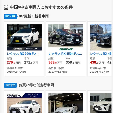
中国×中古車購入におすすめの条件
8/7更新！新着車両
PICK UP
レクサス RX 200t Fスポーツ 4WD 赤レザーシート/パノラマサンルーフ
レクサス RX 450h Fスポーツ サンルーフ 純正ナビ バックカメラ
総額
本体
総額
本体
総額
本体
279
271
369
358
438
42
.0
万円
.9
万円
.8
万円
.2
万円
.8
万円
島根県 出雲市
山口県 下関市
広島県 福山市
2015年/9.7万km
2017年/5.8万km
2019年/6.2万km
お買い得な低走行車両
おすすめ