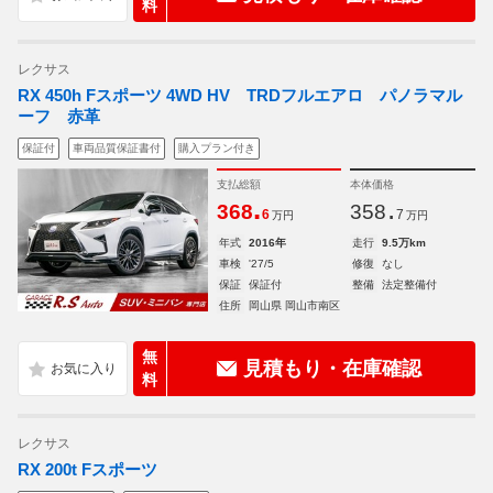
料
レクサス
RX 450h Fスポーツ 4WD HV TRDフルエアロ パノラマル
ーフ 赤革
保証付
車両品質保証書付
購入プラン付き
支払総額
本体価格
.
.
368
358
6
7
万円
万円
年式
2016年
走行
9.5万km
車検
'27/5
修復
なし
保証
保証付
整備
法定整備付
住所
岡山県 岡山市南区
無
見積もり・在庫確認
料
レクサス
RX 200t Fスポーツ