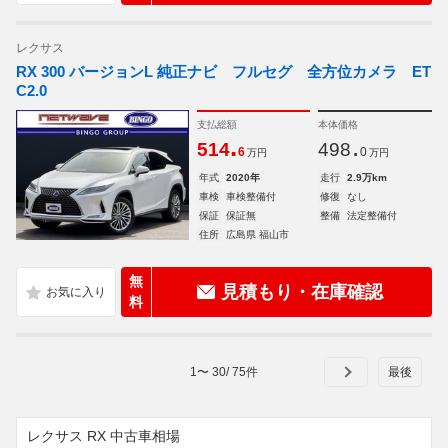
レクサス
RX 300 バージョンL 純正ナビ フルセグ 全方位カメラ ET
C2.0
支払総額
本体価格
.
.
514
498
6
0
万円
万円
年式
2020年
走行
2.9万km
車検
車検整備付
修復
なし
保証
保証無
整備
法定整備付
住所
広島県 福山市
無
見積もり・在庫確認
料
1
〜
30
/
75
件
レクサス RX 中古車相場