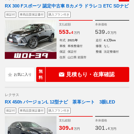
RX 300 Fスポーツ 認定中古車 Bカメラ ドラレコ ETC SDナビ
保証付
車両品質保証書付
購入プラン付き
支払総額
本体価格
.
.
553
539
4
0
万円
万円
年式
2021年
走行
4.1万km
車検
車検整備付
修復
なし
保証
保証付
整備
法定整備付
住所
山口県 岩国市
無
見積もり・在庫確認
料
レクサス
RX 450h バージョンL 12型ナビ 茶革シート 3眼LED
保証付
車両品質保証書付
購入プラン付き
支払総額
本体価格
.
.
309
301
8
4
万円
万円