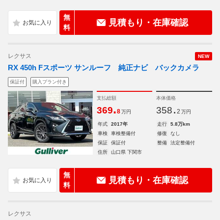
無
見積もり・在庫確認
料
レクサス
NEW
RX 450h Fスポーツ サンルーフ 純正ナビ バックカメラ
保証付
購入プラン付き
支払総額
本体価格
.
.
369
358
8
2
万円
万円
年式
2017年
走行
5.8万km
車検
車検整備付
修復
なし
保証
保証付
整備
法定整備付
住所
山口県 下関市
無
見積もり・在庫確認
料
レクサス