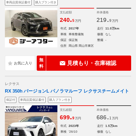
車両品質保証書付
購入プラン付き
支払総額
本体価格
.
.
240
219
5
9
万円
万円
年式
2017年
走行
11.0万km
車検
車検整備無
修復
なし
保証
保証無
整備
-
住所
岡山県 岡山市東区
無
見積もり・在庫確認
料
レクサス
RX 350h バージョンL パノラマルーフ レクサスチームメイト
保証付
車両品質保証書付
購入プラン付き
支払総額
本体価格
.
.
699
686
9
1
万円
万円
年式
2023年
走行
1.5万km
車検
'26/10
修復
なし