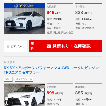
支払総額
本体価格
.
.
846
838
3
8
万円
万円
年式
2024年
走行
0.8万km
車検
'27/2
修復
なし
保証
保証付
整備
法定整備付
住所
岡山県 岡山市南区
無
見積もり・在庫確認
料
レクサス
RX 500h Fスポーツ パフォーマンス 4WD マークレビンソン
TRDエアロ＆マフラー
保証付
購入プラン付き
支払総額
本体価格
.
.
899
885
6
0
万円
万円
年式
2024年
走行
0.9万km
車検
'27/5
修復
なし