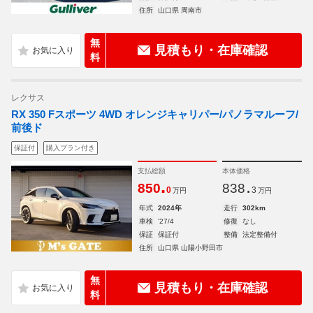
住所
山口県 周南市
無
見積もり・在庫確認
料
レクサス
RX 350 Fスポーツ 4WD オレンジキャリパー/パノラマルーフ/
前後ド
保証付
購入プラン付き
支払総額
本体価格
.
.
850
838
0
3
万円
万円
年式
2024年
走行
302km
車検
'27/4
修復
なし
保証
保証付
整備
法定整備付
住所
山口県 山陽小野田市
無
見積もり・在庫確認
料