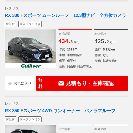
レクサス
RX 300 Fスポーツ ムーンルーフ 12.3型ナビ 全方位カメラ
保証付
購入プラン付き
支払総額
本体価格
.
.
434
425
8
2
万円
万円
年式
2019年
走行
5.1万km
車検
車検整備付
修復
なし
保証
保証付
整備
法定整備付
住所
岡山県 岡山市南区
無
見積もり・在庫確認
料
レクサス
RX 350 Fスポーツ 4WD ワンオーナー パノラマルーフ
保証付
購入プラン付き
支払総額
本体価格