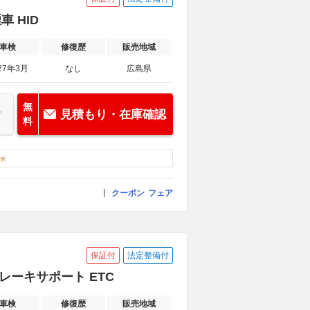
車 HID
車検
修復歴
販売地域
27年3月
なし
広島県
無
見積もり・在庫確認
料
クーポン
フェア
保証付
法定整備付
ブレーキサポート ETC
車検
修復歴
販売地域