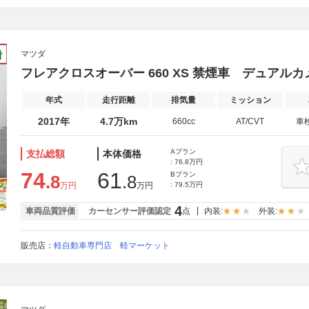
マツダ
フレアクロスオーバー 660 XS 禁煙車 デュアル
年式
走行距離
排気量
ミッション
2017年
4.7万km
660cc
AT/CVT
車
Aプラン
支払総額
本体価格
: 76.8万円
74
61
Bプラン
.8
.8
万円
万円
: 79.5万円
4
車両品質評価
カーセンサー評価認定
点
内装:
外装:
販売店：
軽自動車専門店 軽マーケット