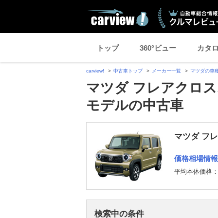
トップ
360°ビュー
カタ
carview!
中古車トップ
メーカー一覧
マツダの車
マツダ フレアクロスオ
モデルの中古車
マツダ フ
価格相場情報
平均本体価格
検索中の条件