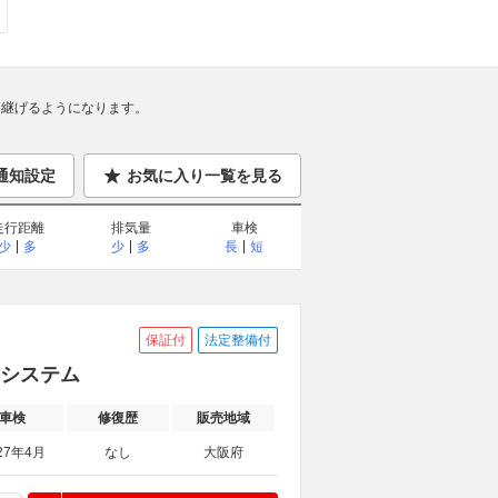
継げるようになります。
通知設定
お気に入り一覧を見る
走行距離
排気量
車検
少
多
少
多
長
短
保証付
法定整備付
減システム
車検
修復歴
販売地域
27年4月
なし
大阪府