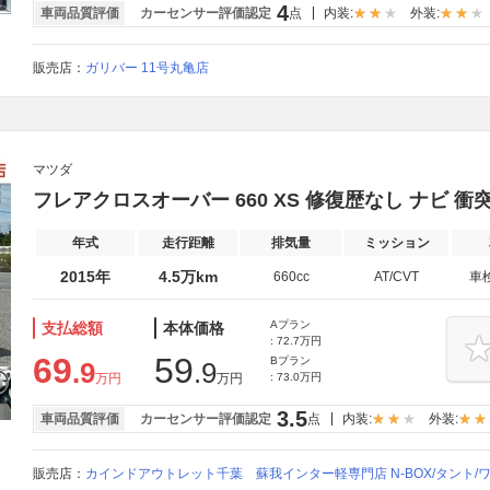
4
車両品質評価
カーセンサー評価認定
点
内装:
外装:
販売店：
ガリバー 11号丸亀店
マツダ
フレアクロスオーバー 660 XS 修復歴なし ナビ 
年式
走行距離
排気量
ミッション
2015年
4.5万km
660cc
AT/CVT
車
Aプラン
支払総額
本体価格
: 72.7万円
69
59
Bプラン
.9
.9
万円
万円
: 73.0万円
3.5
車両品質評価
カーセンサー評価認定
点
内装:
外装:
販売店：
カインドアウトレット千葉 蘇我インター軽専門店 N-BOX/タント/