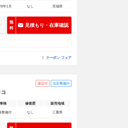
28年1月
なし
茨城県
無
見積もり・在庫確認
料
クーポン
フェア
保証付
法定整備付
レコ
車検
修復歴
販売地域
検整備付
なし
三重県