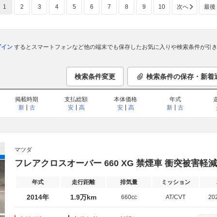
1
2
3
4
5
6
7
8
9
10
次へ
最後
ログイン
するとスマートフォンなど他の端末でも保存したお気に入りや検索条件が引き
検索条件変更
検索条件の保存・新着
掲載時期
支払総額
本体価格
年式
新
古
安
高
安
高
新
古
マツダ
フレアクロスオーバー 660 XG 禁煙車 衝突被害軽
年式
走行距離
排気量
ミッション
2014年
1.9万km
660cc
AT/CVT
20