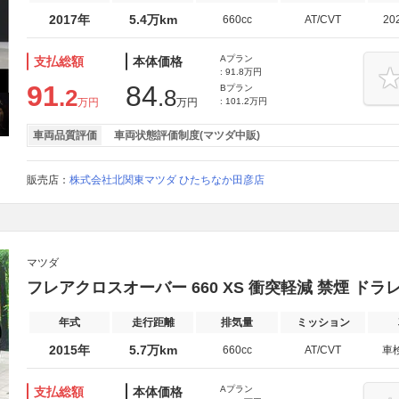
2017年
5.4万km
660cc
AT/CVT
20
Aプラン
支払総額
本体価格
: 91.8万円
91
84
Bプラン
.2
.8
万円
万円
: 101.2万円
車両品質評価
車両状態評価制度(マツダ中販)
販売店：
株式会社北関東マツダ ひたちなか田彦店
マツダ
フレアクロスオーバー 660 XS 衝突軽減 禁煙 ドラ
年式
走行距離
排気量
ミッション
2015年
5.7万km
660cc
AT/CVT
車
Aプラン
支払総額
本体価格