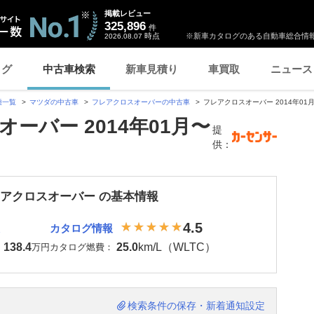
掲載レビュー
325,896
件
時点
※新車カタログのある自動車総合情報
2026.08.07
ログ
中古車検索
新車見積り
車買取
ニュース
種一覧
マツダの中古車
フレアクロスオーバーの中古車
フレアクロスオーバー 2014年0
ーバー 2014年01月〜
提
供：
レアクロスオーバー の基本情報
4.5
カタログ情報
138.4
25.0
km/L（WLTC）
：
万円
カタログ燃費：
検索条件の保存・新着通知設定