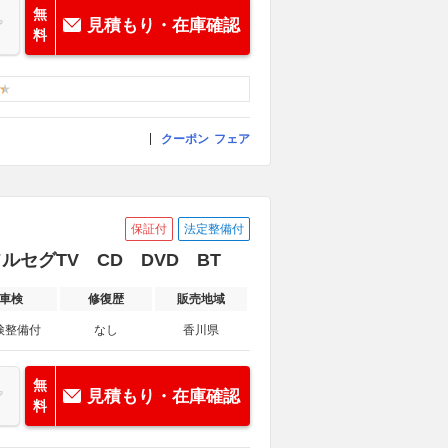
無
見積もり・在庫確認
料
クーポン
フェア
保証付
法定整備付
ルセグTV CD DVD BT
車検
修復歴
販売地域
検整備付
なし
香川県
無
見積もり・在庫確認
料