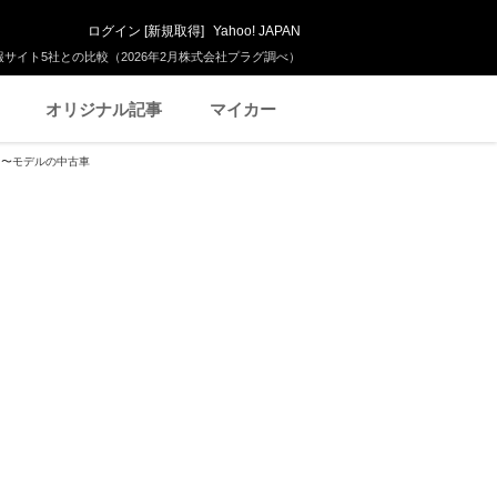
ログイン
[
新規取得
]
Yahoo! JAPAN
サイト5社との比較（2026年2月株式会社プラグ調べ）
オリジナル記事
マイカー
1月〜モデルの中古車