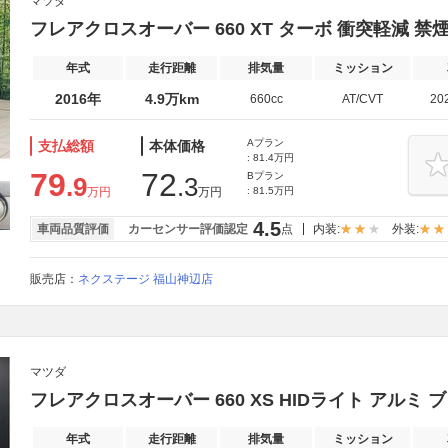
マツダ
フレアクロスオーバー 660 XT ターボ 衝突軽減 禁煙
年式
走行距離
排気量
ミッション
2016年
4.9万km
660cc
AT/CVT
20
Aプラン
支払総額
本体価格
: 81.4万円
79
72
Bプラン
.9
.3
万円
万円
: 81.5万円
4.5
車両品質評価
カーセンサー評価認定
点
内装:
外装:
販売店：
ネクステージ 福山神辺店
マツダ
フレアクロスオーバー 660 XS HIDライト アルミ 
年式
走行距離
排気量
ミッション