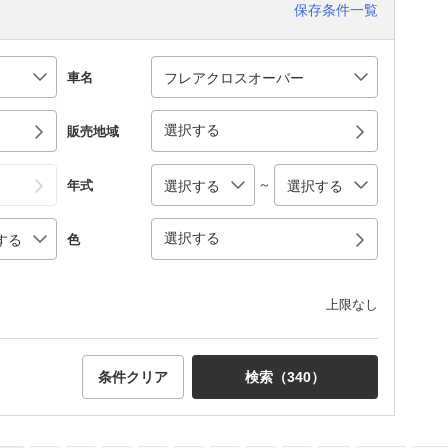
保存条件一覧
車名
選択する
販売地域
～
年式
選択する
色
上限なし
条件クリア
検索（
340
）