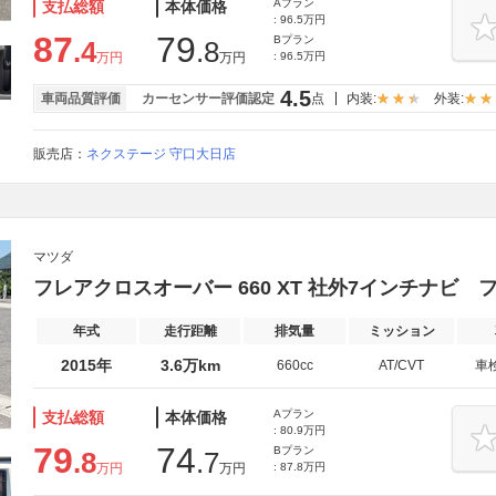
Aプラン
支払総額
本体価格
: 96.5万円
87
79
Bプラン
.4
.8
万円
万円
: 96.5万円
4.5
車両品質評価
カーセンサー評価認定
点
内装:
外装:
販売店：
ネクステージ 守口大日店
マツダ
フレアクロスオーバー 660 XT 社外7インチナビ フ
年式
走行距離
排気量
ミッション
2015年
3.6万km
660cc
AT/CVT
車
Aプラン
支払総額
本体価格
: 80.9万円
79
74
Bプラン
.8
.7
万円
万円
: 87.8万円