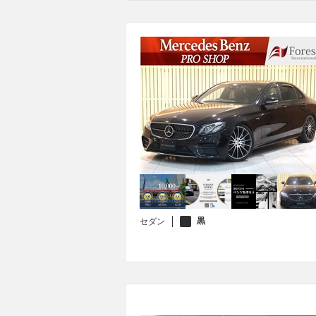
黒
セダン