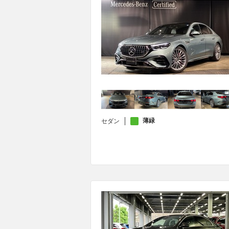
薄緑
セダン