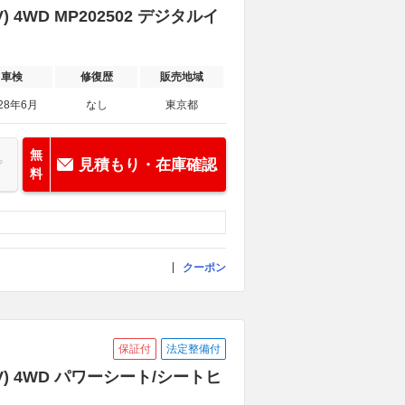
 4WD MP202502 デジタルイ
車検
修復歴
販売地域
28年6月
なし
東京都
無
見積もり・在庫確認
料
クーポン
保証付
法定整備付
V) 4WD パワーシート/シートヒ