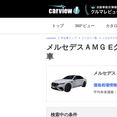
トップ
360°ビュー
カタ
carview!
中古車トップ
メーカー一覧
メルセデス
メルセデスＡＭＧ E
車
メルセデス
価格相場情報
平均本体価格
検索中の条件