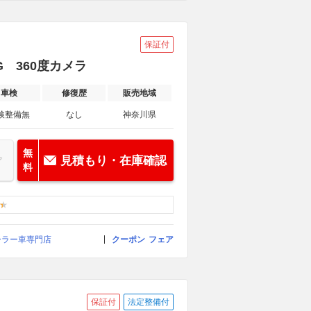
保証付
G 360度カメラ
車検
修復歴
販売地域
検整備無
なし
神奈川県
無
見積もり・在庫確認
料
ーラー車専門店
クーポン
フェア
保証付
法定整備付