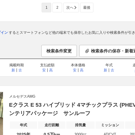
1
2
次へ
最後
ログイン
するとスマートフォンなど他の端末でも保存したお気に入りや検索条件が引き
検索条件変更
検索条件の保存・新着
掲載時期
支払総額
本体価格
年式
新
古
安
高
安
高
新
古
メルセデスAMG
Eクラス E 53 ハイブリッド 4マチックプラス (PHEV)
ンテリアパッケージ サンルーフ
年式
走行距離
排気量
ミッション
2025年
0.5万km
3000cc
AT/CVT
20