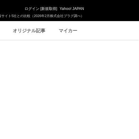
ログイン
[
新規取得
]
Yahoo! JAPAN
サイト5社との比較（2026年2月株式会社プラグ調べ）
オリジナル記事
マイカー