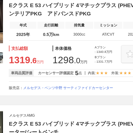
Eクラス E 53 ハイブリッド 4マチックプラス (PHEV)
ンテリアPKG アドバンスドPKG
年式
走行距離
排気量
ミッション
2025年
0.5万km
3000cc
AT/CVT
20
Aプラン
支払総額
本体価格
: 1340.8万円
1319
1298
Bプラン
.6
.0
万円
万円
: 1331.7万円
5
車両品質評価
カーセンサー評価認定
点
内装:
外装:
販売店：
メルセデス・ベンツ中野 サーティファイドカーセンター
メルセデスAMG
Eクラス E 53 ハイブリッド 4マチックプラス (PHE
ーター/シートベンチ