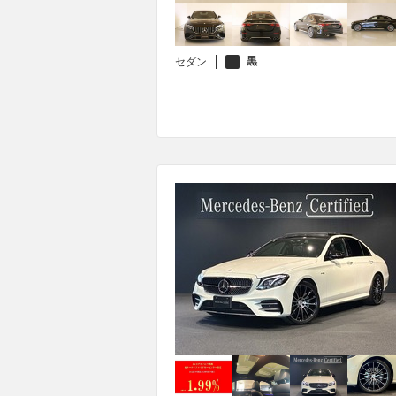
黒
セダン