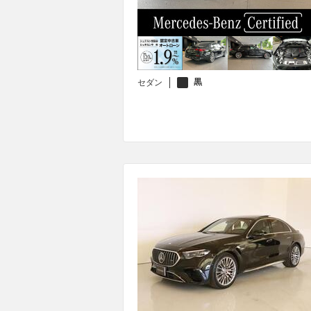
黒
セダン