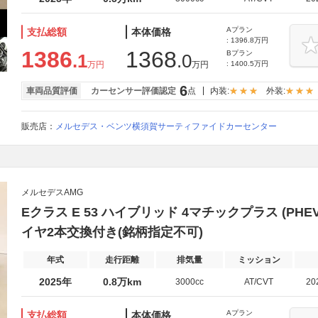
Aプラン
支払総額
本体価格
: 1396.8万円
1386
1368
Bプラン
.1
.0
万円
万円
: 1400.5万円
6
車両品質評価
カーセンサー評価認定
点
内装:
外装:
販売店：
メルセデス・ベンツ横須賀サーティファイドカーセンター
メルセデスAMG
Eクラス E 53 ハイブリッド 4マチックプラス (PHEV)
イヤ2本交換付き(銘柄指定不可)
年式
走行距離
排気量
ミッション
2025年
0.8万km
3000cc
AT/CVT
20
Aプラン
支払総額
本体価格