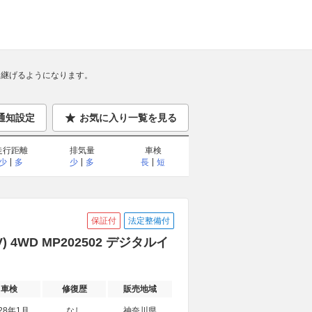
継げるようになります。
通知設定
お気に入り一覧を見る
走行距離
排気量
車検
少
多
少
多
長
短
保証付
法定整備付
 4WD MP202502 デジタルイ
車検
修復歴
販売地域
28年1月
なし
神奈川県