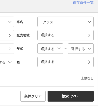
保存条件一覧
車名
選択する
販売地域
～
年式
選択する
色
上限なし
条件クリア
検索（
53
）