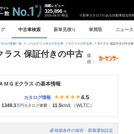
掲載レビュー
325,896
件
時点
※新車カタログのある自動車総合情報
2026.08.07
ログ
中古車検索
新車見積り
車買取
ニュース
ＡＭＧの車種一覧
メルセデスＡＭＧの中古車
Eクラスの中古車
Eクラス 保証付きの中古車
クラス 保証付きの中古
提
供：
ＡＭＧ Eクラス の基本情報
4.5
カタログ情報
1349.3
11.5
km/L（WLTC）
：
万円
カタログ燃費：
検索条件の保存・新着通知設定