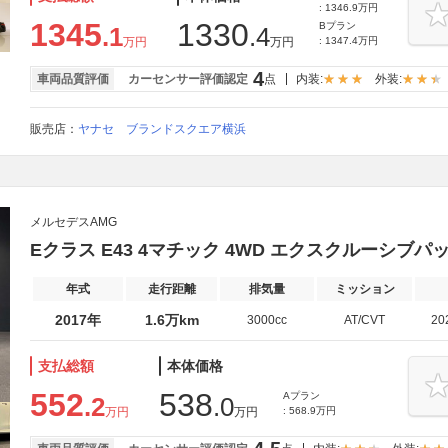
: 1346.9万円
1345
1330
Bプラン
.1
.4
万円
万円
: 1347.4万円
4
車両品質評価
カーセンサー評価認定
点
内装:
外装:
販売店：
ヤナセ ブランドスクエア横浜
メルセデスAMG
Eクラス E43 4マチック 4WD エクスクルーシブパ
年式
走行距離
排気量
ミッション
2017年
1.6万km
3000cc
AT/CVT
20
支払総額
本体価格
552
538
Aプラン
.2
.0
万円
万円
: 568.9万円