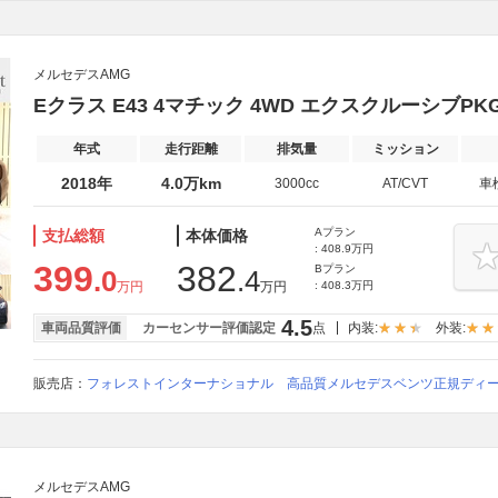
メルセデスAMG
Eクラス E43 4マチック 4WD エクスクルーシブPK
年式
走行距離
排気量
ミッション
2018年
4.0万km
3000cc
AT/CVT
車
Aプラン
支払総額
本体価格
: 408.9万円
399
382
Bプラン
.0
.4
万円
万円
: 408.3万円
4.5
車両品質評価
カーセンサー評価認定
点
内装:
外装:
販売店：
フォレストインターナショナル 高品質メルセデスベンツ正規ディ
メルセデスAMG