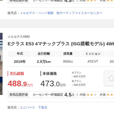
4.5
車両品質評価
カーセンサー評価認定
点
内装:
外装:
販売店：
メルセデス・ベンツ葛飾 柏サーティファイドカーセンター
メルセデスAMG
Eクラス E53 4マチックプラス (ISG搭載モデル)
年式
走行距離
排気量
ミッション
2019年
2.9万km
3000cc
AT/CVT
20
Aプラン
支払総額
本体価格
: 490.5万円
488
473
Bプラン
.9
.0
万円
万円
: 490.6万円
4.5
車両品質評価
カーセンサー評価認定
点
内装:
外装:
販売店：
ユニバース 千葉北