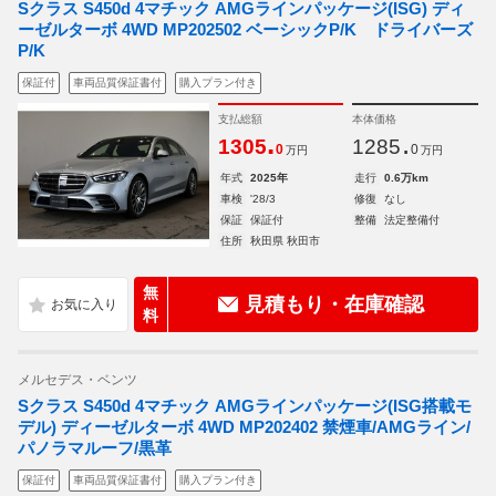
Sクラス S450d 4マチック AMGラインパッケージ(ISG) ディ
ーゼルターボ 4WD MP202502 ベーシックP/K ドライバーズ
P/K
保証付
車両品質保証書付
購入プラン付き
支払総額
本体価格
.
.
1305
1285
0
0
万円
万円
年式
2025年
走行
0.6万km
車検
'28/3
修復
なし
保証
保証付
整備
法定整備付
住所
秋田県 秋田市
無
見積もり・在庫確認
料
メルセデス・ベンツ
Sクラス S450d 4マチック AMGラインパッケージ(ISG搭載モ
デル) ディーゼルターボ 4WD MP202402 禁煙車/AMGライン/
パノラマルーフ/黒革
保証付
車両品質保証書付
購入プラン付き