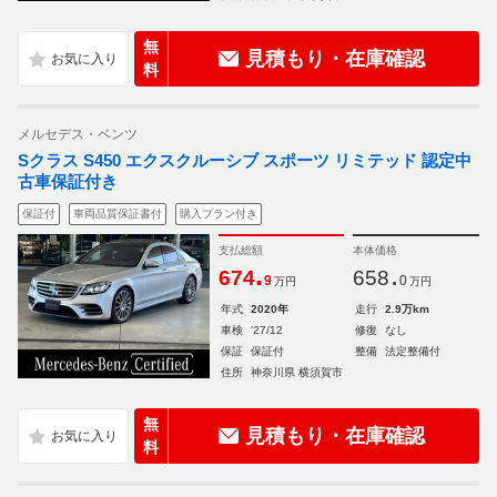
無
見積もり・在庫確認
料
メルセデス・ベンツ
Sクラス S450 エクスクルーシブ スポーツ リミテッド 認定中
古車保証付き
保証付
車両品質保証書付
購入プラン付き
支払総額
本体価格
.
.
674
658
9
0
万円
万円
年式
2020年
走行
2.9万km
車検
'27/12
修復
なし
保証
保証付
整備
法定整備付
住所
神奈川県 横須賀市
無
見積もり・在庫確認
料