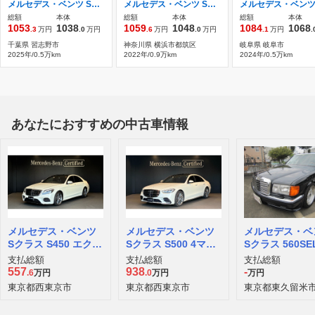
メルセデス・ベンツ Sクラス S450d 4マチック AMGラインパッケージ(ISG) ディーゼルターボ 4WD MP202501 レザーエクスクルーシブPKG ドライバーズPK
メルセデス・ベンツ Sクラス S500 4マチック AMGラインパッケージ (ISG搭載モデル) 4WD MP202202
総額
本体
総額
本体
総額
本体
1053
1038
1059
1048
1084
1068
.3
万円
.0
万円
.6
万円
.0
万円
.1
万円
.
千葉県 習志野市
神奈川県 横浜市都筑区
岐阜県 岐阜市
2025年/0.5万km
2022年/0.9万km
2024年/0.5万km
あなたにおすすめの中古車情報
メルセデス・ベンツ
メルセデス・ベンツ
メルセデス・ベ
Sクラス S450 エクス
Sクラス S500 4マチ
Sクラス 560SE
クルーシブ
ック AMGライン (IS
支払総額
支払総額
支払総額
G搭載モデル) 4WD
557
938
-
.6
万円
.0
万円
万円
東京都西東京市
東京都西東京市
東京都東久留米