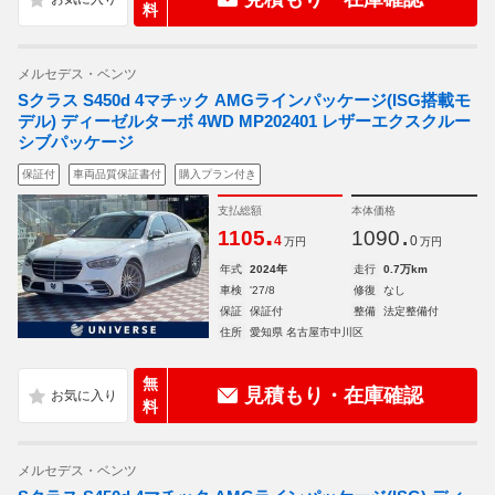
料
メルセデス・ベンツ
Sクラス S450d 4マチック AMGラインパッケージ(ISG搭載モ
デル) ディーゼルターボ 4WD MP202401 レザーエクスクルー
シブパッケージ
保証付
車両品質保証書付
購入プラン付き
支払総額
本体価格
.
.
1105
1090
4
0
万円
万円
年式
2024年
走行
0.7万km
車検
'27/8
修復
なし
保証
保証付
整備
法定整備付
住所
愛知県 名古屋市中川区
無
見積もり・在庫確認
料
メルセデス・ベンツ