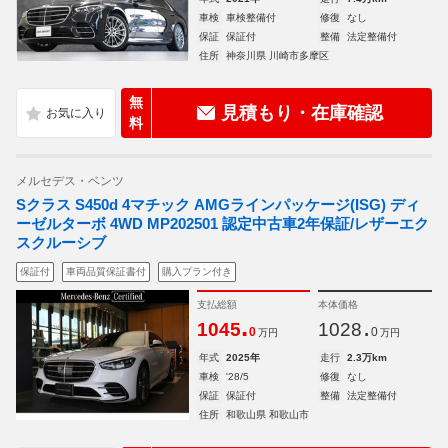
車検
車検整備付
修復
なし
保証
保証付
整備
法定整備付
住所
神奈川県 川崎市多摩区
無
見積もり・在庫確認
料
メルセデス・ベンツ
Sクラス S450d 4マチック AMGラインパッケージ(ISG) ディ
ーゼルターボ 4WD MP202501 認定中古車2年保証/レザーエク
スクルーシブ
保証付
車両品質保証書付
購入プラン付き
支払総額
本体価格
.
.
1045
1028
0
0
万円
万円
年式
2025年
走行
2.3万km
車検
'28/5
修復
なし
保証
保証付
整備
法定整備付
住所
和歌山県 和歌山市