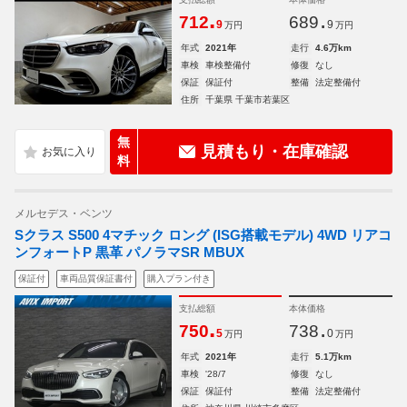
.
.
712
689
9
9
万円
万円
年式
2021年
走行
4.6万km
車検
車検整備付
修復
なし
保証
保証付
整備
法定整備付
住所
千葉県 千葉市若葉区
無
見積もり・在庫確認
料
メルセデス・ベンツ
Sクラス S500 4マチック ロング (ISG搭載モデル) 4WD リアコ
ンフォートP 黒革 パノラマSR MBUX
保証付
車両品質保証書付
購入プラン付き
支払総額
本体価格
.
.
750
738
5
0
万円
万円
年式
2021年
走行
5.1万km
車検
'28/7
修復
なし
保証
保証付
整備
法定整備付