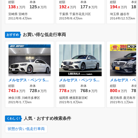
総額
本体
総額
本体
総額
本体
138
125
192
177
194
18
.1
万円
.0
万円
.4
万円
.9
万円
.0
万円
宮崎県 宮崎市
千葉県 千葉市花見川区
埼玉県 越谷市
2011年/6.4万km
2015年/8.4万km
2014年/12.5万km
お買い得な低走行車両
おすすめ
メルセデス・ベンツ Sクラス S400 d 4マチック AMGライン ディーゼルターボ 4WD レザ-EXC＆ベーシックPKG 3Dコックピッドデ
メルセデス・ベンツ Sクラス S400 d 4マチック AMGライン ディーゼルターボ 4WD 1オーナー パノラマSR RSP ACC HUD
総額
本体
総額
本体
総額
本体
743
728
778
768
800
78
.6
万円
.0
万円
.8
万円
.9
万円
.0
万円
神奈川県 川崎市多摩区
福岡県 糟屋郡新宮町
鹿児島県 鹿児島市
2021年/1.7万km
2021年/1.6万km
2021年/1.1万km
人気・おすすめ検索条件
くわしく!
状態が良い低走行車両