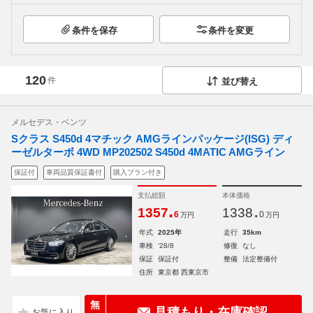
条件を保存
条件を変更
120
件
並び替え
メルセデス・ベンツ
Sクラス S450d 4マチック AMGラインパッケージ(ISG) ディ
ーゼルターボ 4WD MP202502 S450d 4MATIC AMGライン
保証付
車両品質保証書付
購入プラン付き
支払総額
本体価格
.
.
1357
1338
6
0
万円
万円
年式
2025年
走行
35km
車検
'28/8
修復
なし
保証
保証付
整備
法定整備付
住所
東京都 西東京市
無
見積もり・在庫確認