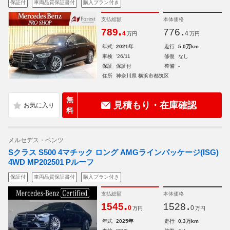
保証付
車両品質保証書付
購入プラン付き
支払総額
本体価格
.
.
789
776
4
4
万円
万円
年式
2021年
走行
5.0万km
車検
'26/11
修復
なし
保証
保証付
整備
-
住所
神奈川県 横浜市都筑区
無
見積もり・在庫確認
料
メルセデス・ベンツ
Sクラス S500 4マチック ロング AMGラインパッケージ(ISG)
4WD MP202501 Pルーフ
保証付
車両品質保証書付
購入プラン付き
支払総額
本体価格
.
.
1545
1528
0
0
万円
万円
年式
2025年
走行
0.3万km