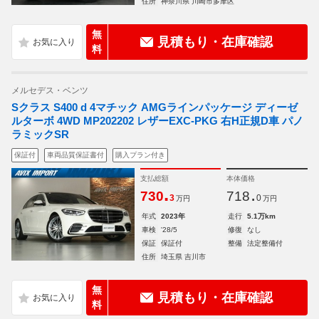
住所
神奈川県 川崎市多摩区
無
見積もり・在庫確認
料
メルセデス・ベンツ
Sクラス S400 d 4マチック AMGラインパッケージ ディーゼ
ルターボ 4WD MP202202 レザーEXC-PKG 右H正規D車 パノ
ラミックSR
保証付
車両品質保証書付
購入プラン付き
支払総額
本体価格
.
.
730
718
3
0
万円
万円
年式
2023年
走行
5.1万km
車検
'28/5
修復
なし
保証
保証付
整備
法定整備付
住所
埼玉県 吉川市
無
見積もり・在庫確認
料