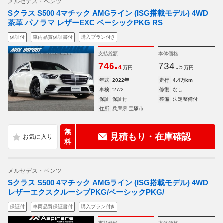
メルセデス・ベンツ
Sクラス S500 4マチック AMGライン (ISG搭載モデル) 4WD
茶革 パノラマ レザーEXC ベーシックPKG RS
保証付
車両品質保証書付
購入プラン付き
支払総額
本体価格
.
.
746
734
4
5
万円
万円
年式
2022年
走行
4.4万km
車検
'27/2
修復
なし
保証
保証付
整備
法定整備付
住所
兵庫県 宝塚市
無
見積もり・在庫確認
料
メルセデス・ベンツ
Sクラス S500 4マチック AMGライン (ISG搭載モデル) 4WD
レザーエクスクルーシブPKG/ベーシックPKG/
保証付
車両品質保証書付
購入プラン付き
支払総額
本体価格