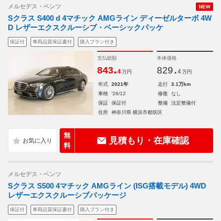
メルセデス・ベンツ
NEW
Sクラス S400 d 4マチック AMGライン ディーゼルターボ 4W
D レザーエクスクルーシブ・ベーシックパッケ
保証付
車両品質保証書付
購入プラン付き
支払総額
本体価格
.
.
843
829
4
4
万円
万円
年式
2021年
走行
3.1万km
車検
'26/12
修復
なし
保証
保証付
整備
法定整備付
住所
神奈川県 横浜市都筑区
無
見積もり・在庫確認
料
メルセデス・ベンツ
Sクラス S500 4マチック AMGライン (ISG搭載モデル) 4WD
レザーエクスクルーシブパッケージ
保証付
車両品質保証書付
購入プラン付き