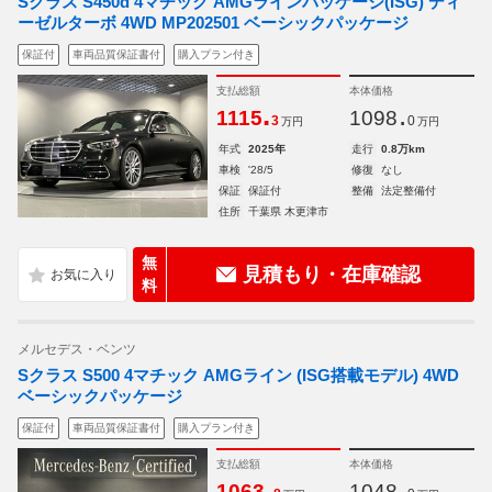
Sクラス S450d 4マチック AMGラインパッケージ(ISG) ディ
ーゼルターボ 4WD MP202501 ベーシックパッケージ
保証付
車両品質保証書付
購入プラン付き
支払総額
本体価格
.
.
1115
1098
3
0
万円
万円
年式
2025年
走行
0.8万km
車検
'28/5
修復
なし
保証
保証付
整備
法定整備付
住所
千葉県 木更津市
無
見積もり・在庫確認
料
メルセデス・ベンツ
Sクラス S500 4マチック AMGライン (ISG搭載モデル) 4WD
ベーシックパッケージ
保証付
車両品質保証書付
購入プラン付き
支払総額
本体価格
.
.
1063
1048