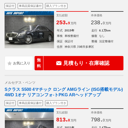
保証付
車両品質保証書付
購入プラン付き
支払総額
本体価格
.
.
253
238
9
0
万円
万円
年式
2015年
走行
6.1万km
車検
車検整備付
修復
なし
保証
保証付
整備
法定整備付
住所
神奈川県 川崎市多摩区
無
見積もり・在庫確認
料
メルセデス・ベンツ
Sクラス S500 4マチック ロング AMGライン (ISG搭載モデル)
4WD 1オナ リアコンフォ-トPKG ARヘッドアップ
保証付
車両品質保証書付
購入プラン付き
支払総額
本体価格
.
.
813
798
8
0
万円
万円
年式
2021年
走行
7.4万km