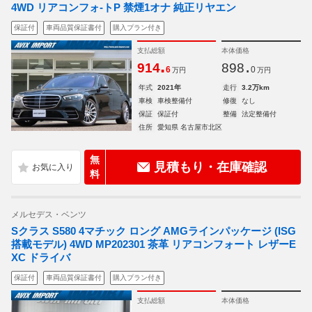
4WD リアコンフォ-トP 禁煙1オナ 純正リヤエン
保証付
車両品質保証書付
購入プラン付き
支払総額
本体価格
.
.
914
898
6
0
万円
万円
年式
2021年
走行
3.2万km
車検
車検整備付
修復
なし
保証
保証付
整備
法定整備付
住所
愛知県 名古屋市北区
無
見積もり・在庫確認
料
メルセデス・ベンツ
Sクラス S580 4マチック ロング AMGラインパッケージ (ISG
搭載モデル) 4WD MP202301 茶革 リアコンフォート レザーE
XC ドライバ
保証付
車両品質保証書付
購入プラン付き
支払総額
本体価格