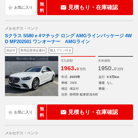
無
見積もり・在庫確認
料
メルセデス・ベンツ
Sクラス S580 e 4マチック ロング AMGラインパッケージ 4W
D MP202501 ワンオーナー AMGライン
保証付
車両品質保証書付
購入プラン付き
支払総額
本体価格
.
.
1963
1950
0
0
万円
万円
年式
2025年
走行
0.5万km
車検
'28/9
修復
なし
保証
保証付
整備
-
住所
静岡県 駿東郡清水町
無
見積もり・在庫確認
料
メルセデス・ベンツ