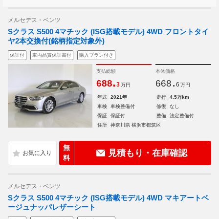
メルセデス・ベンツ
Sクラス S500 4マチック (ISG搭載モデル) 4WD フロントタイ
ヤ2本交換付(銘柄指定対象外)
保証付
車両品質保証書付
購入プラン付き
支払総額
本体価格
.
.
688
668
3
6
万円
万円
年式
2021年
走行
4.5万km
車検
車検整備付
修復
なし
保証
保証付
整備
法定整備付
住所
神奈川県 横浜市都筑区
無
見積もり・在庫確認
料
メルセデス・ベンツ
Sクラス S500 4マチック (ISG搭載モデル) 4WD マキアートベ
ージュナッパレザーシート