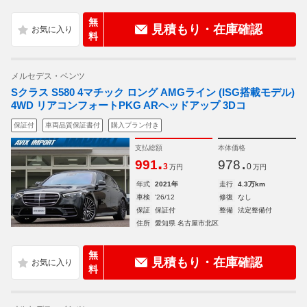
無
見積もり・在庫確認
料
メルセデス・ベンツ
Sクラス S580 4マチック ロング AMGライン (ISG搭載モデル)
4WD リアコンフォートPKG ARヘッドアップ 3Dコ
保証付
車両品質保証書付
購入プラン付き
支払総額
本体価格
.
.
991
978
3
0
万円
万円
年式
2021年
走行
4.3万km
車検
'26/12
修復
なし
保証
保証付
整備
法定整備付
住所
愛知県 名古屋市北区
無
見積もり・在庫確認
料