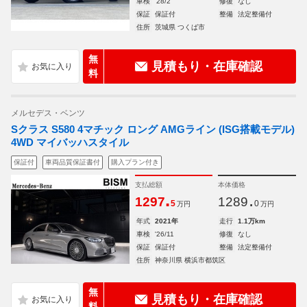
車検
'28/2
修復
なし
保証
保証付
整備
法定整備付
住所
茨城県 つくば市
無
見積もり・在庫確認
料
メルセデス・ベンツ
Sクラス S580 4マチック ロング AMGライン (ISG搭載モデル)
4WD マイバッハスタイル
保証付
車両品質保証書付
購入プラン付き
支払総額
本体価格
.
.
1297
1289
5
0
万円
万円
年式
2021年
走行
1.1万km
車検
'26/11
修復
なし
保証
保証付
整備
法定整備付
住所
神奈川県 横浜市都筑区
無
見積もり・在庫確認
料