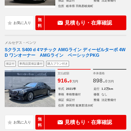
保証
保証付
整備
法定整備付
住所
岐阜県 羽島郡岐南町
無
見積もり・在庫確認
料
メルセデス・ベンツ
Sクラス S400 d 4マチック AMGライン ディーゼルターボ 4W
D ワンオーナー AMGライン ベーシックPKG
保証付
車両品質保証書付
購入プラン付き
支払総額
本体価格
.
.
916
898
0
0
万円
万円
年式
2021年
走行
1.2万km
車検
車検整備付
修復
なし
保証
保証付
整備
法定整備付
住所
静岡県 駿東郡清水町
無
見積もり・在庫確認
料