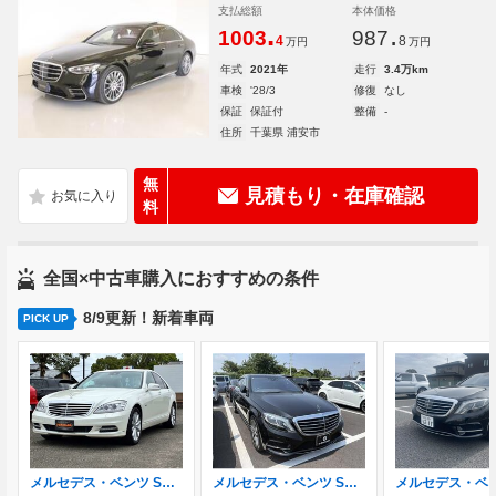
支払総額
本体価格
.
.
1003
987
4
8
万円
万円
年式
2021年
走行
3.4万km
車検
'28/3
修復
なし
保証
保証付
整備
-
住所
千葉県 浦安市
無
見積もり・在庫確認
料
全国×中古車購入におすすめの条件
8/9更新！新着車両
PICK UP
メルセデス・ベンツ Sクラス S350 ブルーエフィシェンシー ナビ・TV・バックカメラ・電動シート・スマ
メルセデス・ベンツ Sクラス S400 ハイブリッド エクスクルーシブ AMGライン 禁煙車 Burmesterサウンド サンルーフ