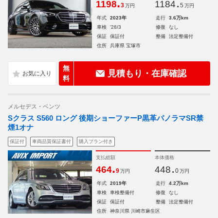
.
.
1198
1184
3
5
万円
万円
年式
2023年
走行
3.6万km
車検
'28/3
修復
なし
保証
保証付
整備
法定整備付
住所
兵庫県 宝塚市
無
見積もり・在庫確認
料
メルセデス・ベンツ
Sクラス S560 ロング 後期ショーファーP黒革パノラマSR禁
煙1オナ
保証付
車両品質保証書付
購入プラン付き
支払総額
本体価格
.
.
464
448
9
0
万円
万円
年式
2019年
走行
4.2万km
車検
車検整備付
修復
なし
保証
保証付
整備
法定整備付
住所
神奈川県 川崎市麻生区