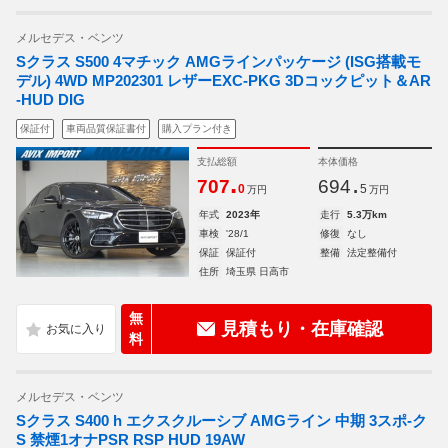
メルセデス・ベンツ
Sクラス S500 4マチック AMGラインパッケージ (ISG搭載モ
デル) 4WD MP202301 レザーEXC-PKG 3Dコックピット＆AR
-HUD DIG
保証付
車両品質保証書付
購入プラン付き
支払総額
本体価格
.
.
707
694
0
5
万円
万円
年式
2023年
走行
5.3万km
車検
'28/1
修復
なし
保証
保証付
整備
法定整備付
住所
埼玉県 日高市
無
見積もり・在庫確認
料
メルセデス・ベンツ
Sクラス S400 h エクスクルーシブ AMGライン 中期 3スポ-ク
S 禁煙1オナPSR RSP HUD 19AW