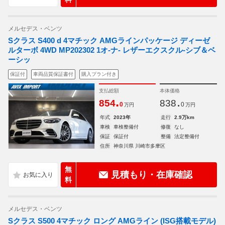
メルセデス・ベンツ
Sクラス S400 d 4マチック AMGラインパッケージ ディーゼ
ルターボ 4WD MP202302 1オ-ナ- レザーエクスクル-シブ＆ベ
ーシッ
保証付
車両品質保証書付
購入プラン付き
支払総額
本体価格
.
.
854
838
0
0
万円
万円
年式
2023年
走行
2.9万km
車検
車検整備付
修復
なし
保証
保証付
整備
法定整備付
住所
神奈川県 川崎市多摩区
無
見積もり・在庫確認
料
メルセデス・ベンツ
Sクラス S500 4マチック ロング AMGライン (ISG搭載モデル)