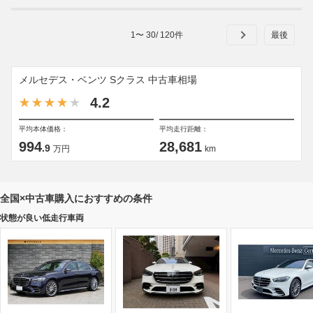
1
〜
30
/
120
件
メルセデス・ベンツ Sクラス 中古車相場
4.2
平均本体価格：
平均走行距離：
994
28,681
.9
万円
km
全国×中古車購入におすすめの条件
状態が良い低走行車両