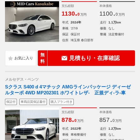
支払総額
本体価格
.
.
1130
1100
0
0
万円
万円
年式
2024年
走行
1.1万km
車検
'27/9
修復
なし
保証
保証付
整備
法定整備付
住所
埼玉県 春日部市
無
見積もり・在庫確認
料
メルセデス・ベンツ
Sクラス S400 d 4マチック AMGラインパッケージ ディーゼ
ルターボ 4WD MP202301 ホワイトレザ- 正規ディ-ラ-車
保証付
車両品質保証書付
購入プラン付き
支払総額
本体価格
.
.
878
857
0
0
万円
万円
年式
2022年
走行
1.2万km
車検
車検整備付
修復
なし