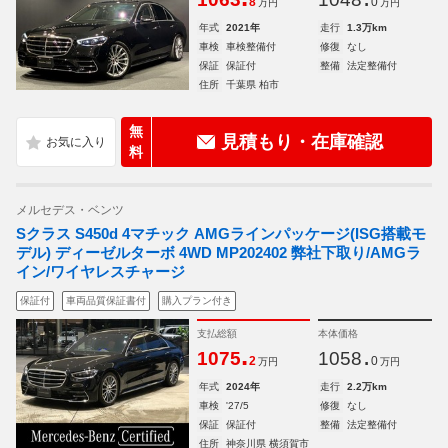
8
0
万円
万円
年式
2021年
走行
1.3万km
車検
車検整備付
修復
なし
保証
保証付
整備
法定整備付
住所
千葉県 柏市
無
見積もり・在庫確認
料
メルセデス・ベンツ
Sクラス S450d 4マチック AMGラインパッケージ(ISG搭載モ
デル) ディーゼルターボ 4WD MP202402 弊社下取り/AMGラ
イン/ワイヤレスチャージ
保証付
車両品質保証書付
購入プラン付き
支払総額
本体価格
.
.
1075
1058
2
0
万円
万円
年式
2024年
走行
2.2万km
車検
'27/5
修復
なし
保証
保証付
整備
法定整備付
住所
神奈川県 横須賀市