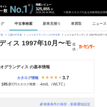
掲載レビュー
325,855
件
時点
※新車カタログのある自動車総合情報
2026.08.06
ログ
中古車検索
新車見積り
車買取
ニュース
一覧
三菱の中古車
シャリオグランディスの中古車
シャリオグランディス 1997年10月〜
ィス 1997年10月〜モ
提
供：
リオグランディス の基本情報
3.7
カタログ情報
195.0
-
km/L（WLTC）
：
万円
カタログ燃費：
検索条件の保存・新着通知設定