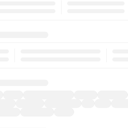
福祉車両
メーカー系販売店取り扱い車
修復歴無し
アルミホイール
ーなど)
CDプレーヤー
カーナビゲーション
ETC
禁煙車
法定整備
ーポンあり
車両品質評価書付
新着車両