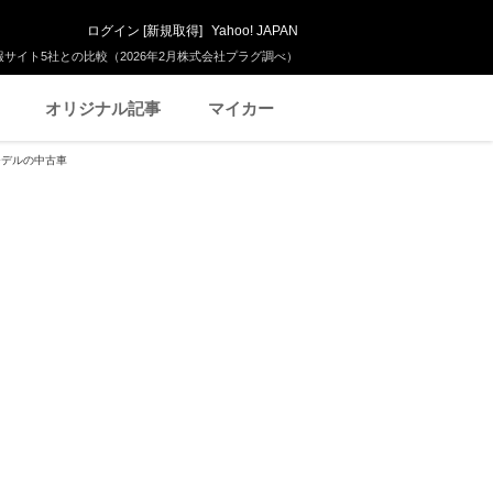
ログイン
[
新規取得
]
Yahoo! JAPAN
サイト5社との比較（2026年2月株式会社プラグ調べ）
オリジナル記事
マイカー
モデルの中古車