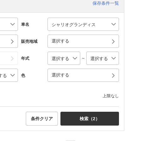
保存条件一覧
車名
選択する
販売地域
～
年式
選択する
色
上限なし
条件クリア
検索（
2
）