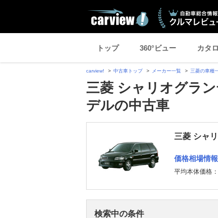
トップ
360°ビュー
カタ
carview!
中古車トップ
メーカー一覧
三菱の車種
三菱 シャリオグランデ
デルの中古車
三菱 シャ
価格相場情報
平均本体価格
検索中の条件