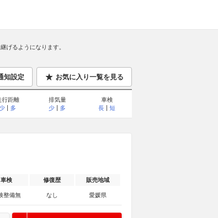
継げるようになります。
通知設定
お気に入り一覧を見る
走行距離
排気量
車検
少
多
少
多
長
短
車検
修復歴
販売地域
検整備無
なし
愛媛県