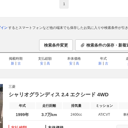
1
ログイン
するとスマートフォンなど他の端末でも保存したお気に入りや検索条件が引き
検索条件変更
検索条件の保存・新着
掲載時期
支払総額
本体価格
年式
新
古
安
高
安
高
新
古
三菱
シャリオグランディス 2.4 エクシード 4WD
年式
走行距離
排気量
ミッション
1999年
3.7万km
2400cc
AT/CVT
車
支払総額
本体価格