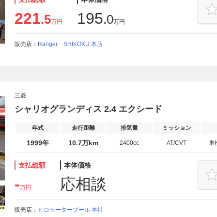
221
195
.5
.0
万円
万円
販売店：
Ranger SHIKOKU 本店
三菱
シャリオグランディス 2.4 エクシード
年式
走行距離
排気量
ミッション
1999年
10.7万km
2400cc
AT/CVT
車
支払総額
本体価格
-
応相談
万円
販売店：
ヒロモータープール 本社