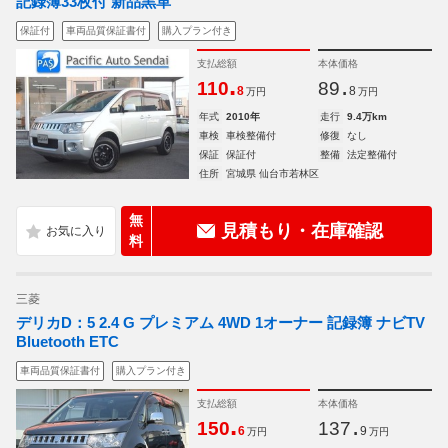
記録簿33枚付 新品黒革
保証付
車両品質保証書付
購入プラン付き
支払総額
本体価格
.
.
110
89
8
8
万円
万円
年式
2010年
走行
9.4万km
車検
車検整備付
修復
なし
保証
保証付
整備
法定整備付
住所
宮城県 仙台市若林区
無
見積もり・在庫確認
料
三菱
デリカD：5 2.4 G プレミアム 4WD 1オーナー 記録簿 ナビTV
Bluetooth ETC
車両品質保証書付
購入プラン付き
支払総額
本体価格
.
.
150
137
6
9
万円
万円