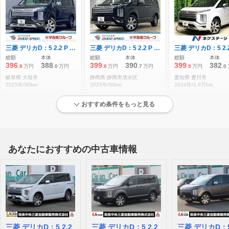
三菱 デリカD：5 2.2 P ディーゼルターボ 4WD 登録済未使用車/全周囲/シートヒーター
三菱 デリカD：5 2.2 P ディーゼルターボ 4WD 衝突軽減ブレーキ/電動リアゲート/両側電動
総額
本体
総額
本体
総額
本体
396
388
399
390
399
382
.8
万円
.0
万円
.8
万円
.7
万円
.9
万円
.0
岐阜県 大垣市
静岡県 静岡市清水区
愛知県 豊川市
2025年/30km
2025年/50km
2024年/1.0万km
おすすめ条件をもっと見る
状態が良い低走行車両
あなたにおすすめの中古車情報
三菱 デリカD：5 2.2 P ディーゼルターボ 4WD 衝突軽減ブレーキ 誤発進抑制
三菱 デリカD：5 2.2 シャモニー 電動サイドステップ非装着車 ディーゼルターボ 4WD 雹害修理済車両 8人乗り 全方位カメラ
総額
本体
総額
本体
総額
本体
421
410
424
413
429
412
.8
万円
.0
万円
.7
万円
.0
万円
.8
万円
.1
長野県 岡谷市
埼玉県 春日部市
奈良県 天理市
2025年/0.7万km
2025年/71km
2025年/0.1万km
三菱 デリカD：5 2.2
三菱 デリカD：5 2.2
三菱 デリカD：5 