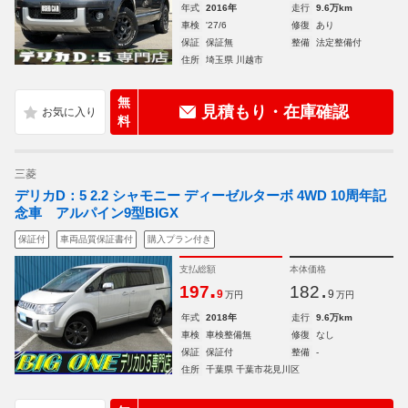
年式
2016年
走行
9.6万km
車検
'27/6
修復
あり
保証
保証無
整備
法定整備付
住所
埼玉県 川越市
無
見積もり・在庫確認
料
三菱
デリカD：5 2.2 シャモニー ディーゼルターボ 4WD 10周年記
念車 アルパイン9型BIGX
保証付
車両品質保証書付
購入プラン付き
支払総額
本体価格
.
.
197
182
9
9
万円
万円
年式
2018年
走行
9.6万km
車検
車検整備無
修復
なし
保証
保証付
整備
-
住所
千葉県 千葉市花見川区