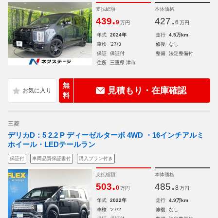
支払総額
本体価格
.
.
439
427
9
6
万円
万円
年式
2024年
走行
4.5万km
車検
'27/3
修復
なし
保証
保証付
整備
法定整備付
住所
三重県 津市
無
見積もり・在庫確認
料
三菱
デリカD：5 2.2 P ディーゼルターボ 4WD ・16インチアルミ
ホイール・LEDテールラン
保証付
車両品質保証書付
購入プラン付き
支払総額
本体価格
.
.
503
485
0
8
万円
万円
年式
2022年
走行
4.9万km
車検
'27/2
修復
なし