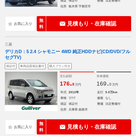
保証
保証付
整備
法定整備付
住所
栃木県 宇都宮市
無
見積もり・在庫確認
料
三菱
デリカD：5 2.4 シャモニー 4WD 純正HDDナビ(CD/DVD/フル
セグTV)
保証付
車両品質保証書付
購入プラン付き
支払総額
本体価格
.
.
176
169
8
0
万円
万円
年式
2012年
走行
5.0万km
車検
'27/7
修復
なし
保証
保証付
整備
法定整備付
住所
兵庫県 姫路市
無
見積もり・在庫確認
料