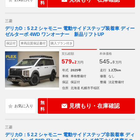
料
三菱
デリカD：5 2.2 シャモニー 電動サイドステップ装着車 ディー
ゼルターボ 4WD ワンオーナー 新品リフトUP
保証付
車両品質保証書付
購入プラン付き
支払総額
本体価格
.
.
579
545
2
8
万円
万円
年式
2025年
走行
1.2万km
車検
車検整備付
修復
なし
保証
保証付
整備
法定整備付
住所
北海道 札幌市手稲区
無
見積もり・在庫確認
料
三菱
デリカD：5 2.2 シャモニー 電動サイドステップ非装着車 ディ