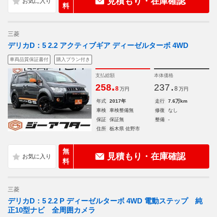
見積もり・在庫確認
料
三菱
デリカD：5 2.2 アクティブギア ディーゼルターボ 4WD
車両品質保証書付
購入プラン付き
支払総額
本体価格
.
.
258
237
8
8
万円
万円
年式
2017年
走行
7.6万km
車検
車検整備無
修復
なし
保証
保証無
整備
-
住所
栃木県 佐野市
無
見積もり・在庫確認
料
三菱
デリカD：5 2.2 P ディーゼルターボ 4WD 電動ステップ 純
正10型ナビ 全周囲カメラ