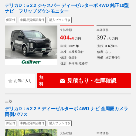
デリカD：5 2.2 ジャスパー ディーゼルターボ 4WD 純正10型
ナビ フリップダウンモニター
保証付
車両品質保証書付
購入プラン付き
支払総額
本体価格
.
.
404
397
8
0
万円
万円
年式
2021年
走行
3.6万km
車検
車検整備付
修復
なし
保証
保証付
整備
法定整備付
住所
兵庫県 姫路市
無
見積もり・在庫確認
料
三菱
デリカD：5 2.2 P ディーゼルターボ 4WD ナビ 全周囲カメラ
両側パワス
保証付
車両品質保証書付
購入プラン付き
支払総額
本体価格