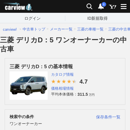
carview!
検索
通知
i
ログイン
ID新規取得
中古車トップ
メーカー一覧
三菱の車種一覧
三菱の中古
carview!
三菱 デリカD：5 ワンオーナーカーの中
古車
三菱 デリカD：5 の基本情報
カタログ情報
4.7
価格相場情報
311.5
平均本体価格：
万円
検索中の条件
保存条件一覧
ワンオーナーカー