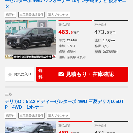
ーゼルターボ 4WD ワンオーナー 10インチ純正ナビ 後席モニ
タ
保証付
車両品質保証書付
購入プラン付き
支払総額
本体価格
.
.
483
473
9
0
万円
万円
年式
2024年
走行
1.3万km
車検
'27/11
修復
なし
保証
保証付
整備
法定整備付
住所
奈良県 奈良市
無
見積もり・在庫確認
料
三菱
デリカD：5 2.2 P ディーゼルターボ 4WD 三菱デリカD:5DT
P 4WD 1オ-ナー
保証付
車両品質保証書付
購入プラン付き
支払総額
本体価格
.
.
489
474