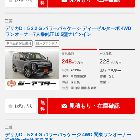
料
三菱
デリカD：5 2.2 G パワーパッケージ ディーゼルターボ 4WD
ワンオーナー7人乗純正10.5型ナビツイン
車両品質保証書付
購入プラン付き
支払総額
本体価格
.
.
248
228
5
0
万円
万円
年式
2019年
走行
9.0万km
車検
車検整備無
修復
なし
保証
保証無
整備
-
住所
岡山県 岡山市東区
無
見積もり・在庫確認
料
三菱
デリカD：5 2.4 G パワーパッケージ 4WD 関東ワンオーナー