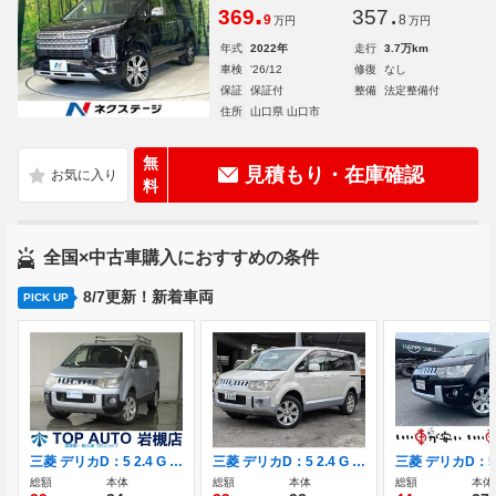
.
.
369
357
9
8
万円
万円
年式
2022年
走行
3.7万km
車検
'26/12
修復
なし
保証
保証付
整備
法定整備付
住所
山口県 山口市
無
見積もり・在庫確認
料
全国×中古車購入におすすめの条件
8/7更新！新着車両
PICK UP
三菱 デリカD：5 2.4 G プレミアム 4WD 両側電動ドア HDDナビ フロント・サイド・
三菱 デリカD：5 2.4 G ナビパッケージ 4WD ワンオーナー 四輪駆動 HIDヘッドライト
総額
本体
総額
本体
総額
本体