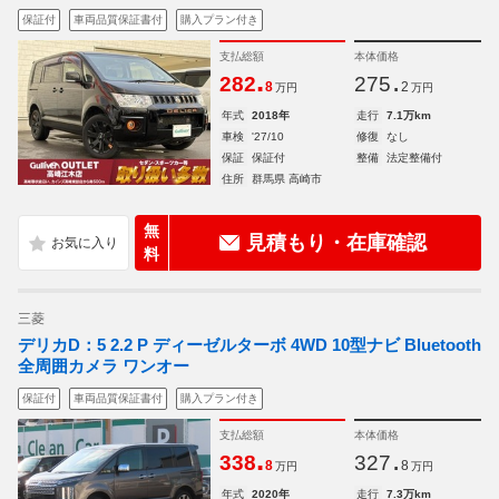
保証付
車両品質保証書付
購入プラン付き
支払総額
本体価格
.
.
282
275
8
2
万円
万円
年式
2018年
走行
7.1万km
車検
'27/10
修復
なし
保証
保証付
整備
法定整備付
住所
群馬県 高崎市
無
見積もり・在庫確認
料
三菱
デリカD：5 2.2 P ディーゼルターボ 4WD 10型ナビ Bluetooth
全周囲カメラ ワンオー
保証付
車両品質保証書付
購入プラン付き
支払総額
本体価格
.
.
338
327
8
8
万円
万円
年式
2020年
走行
7.3万km