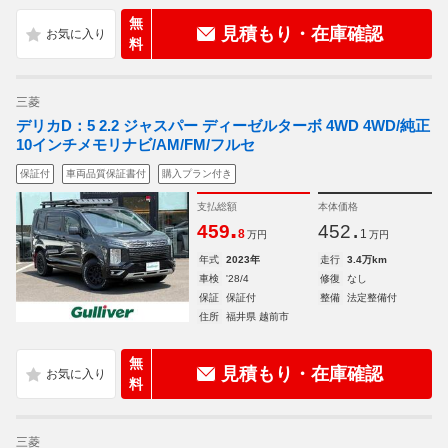
無
見積もり・在庫確認
料
三菱
デリカD：5 2.2 ジャスパー ディーゼルターボ 4WD 4WD/純正
10インチメモリナビ/AM/FM/フルセ
保証付
車両品質保証書付
購入プラン付き
支払総額
本体価格
.
.
459
452
8
1
万円
万円
年式
2023年
走行
3.4万km
車検
'28/4
修復
なし
保証
保証付
整備
法定整備付
住所
福井県 越前市
無
見積もり・在庫確認
料
三菱