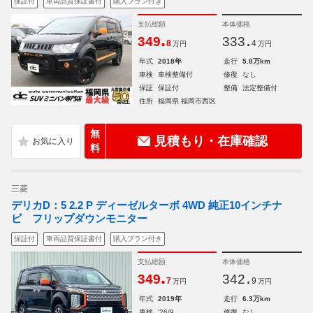
保証付
車両品質保証書付
購入プラン付き
支払総額
本体価格
.
.
349
333
8
4
万円
万円
年式
2018年
走行
5.8万km
車検
車検整備付
修復
なし
保証
保証付
整備
法定整備付
住所
福岡県 福岡市西区
無
見積もり・在庫確認
料
三菱
デリカD：5 2.2 P ディーゼルターボ 4WD 純正10インチナ
ビ フリップダウンモニター
保証付
車両品質保証書付
購入プラン付き
支払総額
本体価格
.
.
349
342
7
9
万円
万円
年式
2019年
走行
6.3万km
車検
'26/9
修復
なし