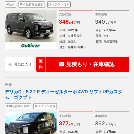
保証付
車両品質保証書付
購入プラン付き
支払総額
本体価格
.
.
348
340
4
7
万円
万円
年式
2021年
走行
7.9万km
車検
車検整備付
修復
なし
保証
保証付
整備
法定整備付
住所
福井県 福井市
無
見積もり・在庫確認
料
三菱
デリカD：5 2.2 P ディーゼルターボ 4WD リフトUPカスタ
ム ゴクブト
車両品質保証書付
購入プラン付き
支払総額
本体価格
.
.
377
362
9
9
万円
万円
年式
2021年
走行
8.1万km