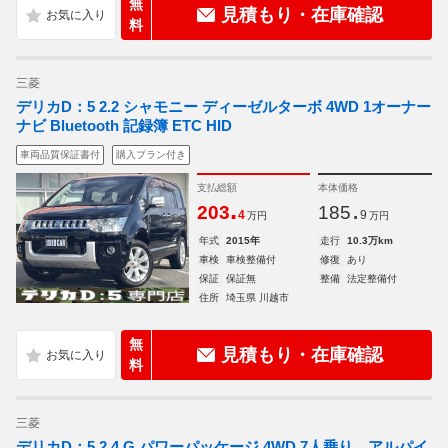
無
見積もり・在庫確認
料
三菱
デリカD：5 2.2 シャモニー ディーゼルターボ 4WD 1オーナー
ナビ Bluetooth 記録簿 ETC HID
車両品質保証書付
購入プラン付き
支払総額
本体価格
.
.
203
185
4
9
万円
万円
年式
2015年
走行
10.3万km
車検
車検整備付
修復
あり
保証
保証無
整備
法定整備付
住所
埼玉県 川越市
無
見積もり・在庫確認
料
三菱
デリカD：5 2.4 G パワーパッケージ 4WD 7人乗り アルパイ