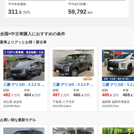
平均本体価格：
平均走行距離：
311
59,792
.5
万円
km
全国×中古車購入におすすめの条件
新車よりグッとお得！新古車
三菱 デリカD：5 2.2 G パワーパッケージ ディーゼルターボ 4WD 新車/サイドステップレス/7人乗専用キャプ
三菱 デリカD：5 2.2 P ディーゼルターボ 4WD アルパイン11インチ専用ナビ！フリップダウ
総額
本体
総額
本体
総額
本体
482
464
497
466
489
469
.7
万円
.9
万円
.1
万円
.4
万円
.8
万円
.8
埼玉県 加須市
千葉県 八千代市
福岡県 福岡市博多区
2026年/9km
2025年/16km
2026年/7km
お買い得な最新モデル