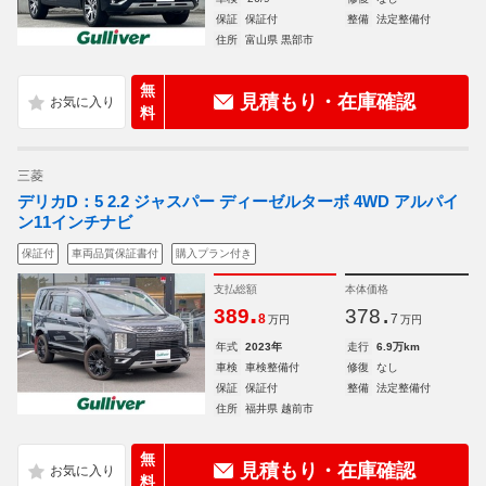
保証
保証付
整備
法定整備付
住所
富山県 黒部市
無
見積もり・在庫確認
料
三菱
デリカD：5 2.2 ジャスパー ディーゼルターボ 4WD アルパイ
ン11インチナビ
保証付
車両品質保証書付
購入プラン付き
支払総額
本体価格
.
.
389
378
8
7
万円
万円
年式
2023年
走行
6.9万km
車検
車検整備付
修復
なし
保証
保証付
整備
法定整備付
住所
福井県 越前市
無
見積もり・在庫確認
料