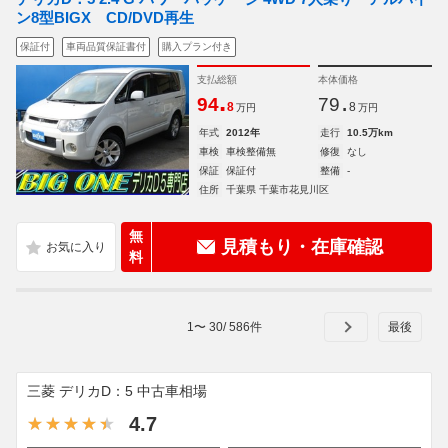
ン8型BIGX CD/DVD再生
保証付
車両品質保証書付
購入プラン付き
支払総額
本体価格
.
.
94
79
8
8
万円
万円
年式
2012年
走行
10.5万km
車検
車検整備無
修復
なし
保証
保証付
整備
-
住所
千葉県 千葉市花見川区
無
見積もり・在庫確認
料
1
〜
30
/
586
件
三菱 デリカD：5 中古車相場
4.7