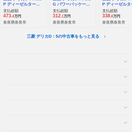
P ディーゼルターボ
G パワーパッケージ
P ディーゼルタ
4WD
ディーゼルターボ 4
4WD
支払総額
支払総額
支払総額
WD
473
312
338
.4
万円
.1
万円
.8
万円
奈良県奈良市
奈良県奈良市
奈良県奈良市
三菱 デリカD：5の中古車をもっと見る