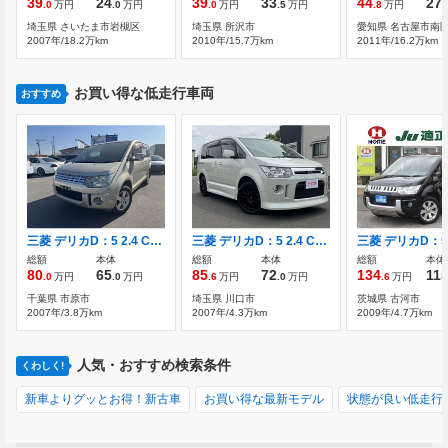
39
24
39
33
44
27
.0
万円
.0
万円
.0
万円
.5
万円
.8
万円
.
埼玉県 さいたま市岩槻区
埼玉県 所沢市
愛知県 名古屋市南
2007年/18.2万km
2010年/15.7万km
2011年/16.2万km
お買い得な低走行車両
おすすめ
三菱 デリカD：5 2.4 C2 G パワーパッケージ
三菱 デリカD：5 2.4 C2 G ナビパッケージ ナビ TV バックカメラ ETC ドラレコ 後席モ
総額
本体
総額
本体
総額
本体
80
65
85
72
134
11
.0
万円
.0
万円
.6
万円
.0
万円
.6
万円
千葉県 市原市
埼玉県 川口市
茨城県 古河市
2007年/3.8万km
2007年/4.3万km
2009年/4.7万km
人気・おすすめ検索条件
くわしく!
新車よりグッとお得！新古車
お買い得な最新モデル
状態が良い低走行