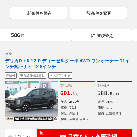
条件を保存
条件を変更
586
件
並び替え
三菱
デリカD：5 2.2 P ディーゼルターボ 4WD ワンオーナー 11イ
ンチ純正ナビ 12.8インチ
保証付
車両品質保証書付
購入プラン付き
支払総額
本体価格
.
.
601
588
1
5
万円
万円
年式
2026年
走行
7km
車検
'29/2
修復
なし
保証
保証付
整備
法定整備付
住所
奈良県 奈良市
無
見積もり・在庫確認