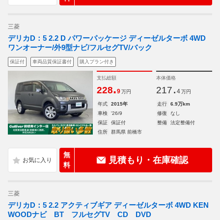
三菱
デリカD：5 2.2 D パワーパッケージ ディーゼルターボ 4WD
ワンオーナー/外9型ナビ/フルセグTV/バック
保証付
車両品質保証書付
購入プラン付き
支払総額
本体価格
.
.
228
217
9
4
万円
万円
年式
2015年
走行
6.9万km
車検
'26/9
修復
なし
保証
保証付
整備
法定整備付
住所
群馬県 前橋市
無
見積もり・在庫確認
料
三菱
デリカD：5 2.2 アクティブギア ディーゼルターボ 4WD KEN
WOODナビ BT フルセグTV CD DVD