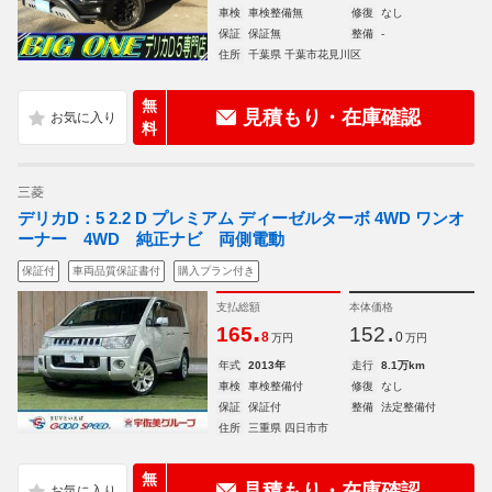
車検
車検整備無
修復
なし
保証
保証無
整備
-
住所
千葉県 千葉市花見川区
無
見積もり・在庫確認
料
三菱
デリカD：5 2.2 D プレミアム ディーゼルターボ 4WD ワンオ
ーナー 4WD 純正ナビ 両側電動
保証付
車両品質保証書付
購入プラン付き
支払総額
本体価格
.
.
165
152
8
0
万円
万円
年式
2013年
走行
8.1万km
車検
車検整備付
修復
なし
保証
保証付
整備
法定整備付
住所
三重県 四日市市
無
見積もり・在庫確認