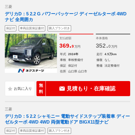
三菱
デリカD：5 2.2 G パワーパッケージ ディーゼルターボ 4WD
ナビ 全周囲カ
保証付
車両品質保証書付
購入プラン付き
支払総額
本体価格
.
.
369
352
9
0
万円
万円
年式
2024年
走行
4.5万km
車検
車検整備付
修復
なし
保証
保証付
整備
法定整備付
住所
山口県 山口市
無
見積もり・在庫確認
料
三菱
デリカD：5 2.2 シャモニー 電動サイドステップ装着車 ディー
ゼルターボ 4WD 4WD 両側電動ドア BIGX11型ナビ
保証付
車両品質保証書付
購入プラン付き