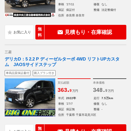
車検
'27/11
修復
なし
保証
保証付
整備
法定整備付
住所
奈良県 奈良市
無
見積もり・在庫確認
料
三菱
デリカD：5 2.2 P ディーゼルターボ 4WD リフトUPカスタ
ム JAOSサイドステップ
車両品質保証書付
購入プラン付き
支払総額
本体価格
.
.
363
348
9
9
万円
万円
年式
2022年
走行
7.5万km
車検
'27/7
修復
なし
保証
保証無
整備
-
住所
千葉県 千葉市花見川区
無