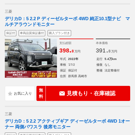
三菱
デリカD：5 2.2 P ディーゼルターボ 4WD 純正10.1型ナビ マ
ルチアラウンドモニター
保証付
車両品質保証書付
購入プラン付き
支払総額
本体価格
.
.
398
391
8
8
万円
万円
年式
2022年
走行
5.4万km
車検
'27/2
修復
なし
保証
保証付
整備
法定整備付
住所
群馬県 高崎市
無
見積もり・在庫確認
料
三菱
デリカD：5 2.2 アクティブギア ディーゼルターボ 4WD 1オー
ナー 両側パワスラ 後席モニター