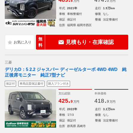
8
0
万円
万円
年式
2021年
走行
1.9万km
車検
車検整備付
修復
なし
保証
保証付
整備
法定整備付
住所
福岡県 福岡市西区
無
見積もり・在庫確認
料
三菱
デリカD：5 2.2 ジャスパー ディーゼルターボ 4WD 4WD 純
正後席モニター 純正7型ナビ
保証付
車両品質保証書付
購入プラン付き
支払総額
本体価格
.
.
425
418
9
9
万円
万円
年式
2022年
走行
3.2万km
車検
'27/3
修復
なし
保証
保証付
整備
法定整備付
住所
群馬県 高崎市