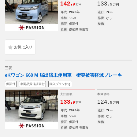
.
.
142
133
9
9
万円
万円
年式
2026年
走行
7km
車検
'29/6
修復
なし
保証
保証付
整備
-
住所
愛知県 豊田市
三菱
eKワゴン 660 M 届出済未使用車 衝突被害軽減ブレーキ
保証付
車両品質保証書付
購入プラン付き
支払総額
本体価格
.
.
133
124
9
9
万円
万円
年式
2026年
走行
7km
車検
'29/6
修復
なし
保証
保証付
整備
-
住所
愛知県 豊田市