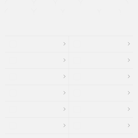
法定整備付き
保証付き
エアバッグ
ディスチャージドランプ
支払総顔あり
クーポンあり
車両品質評価書付
新着車両