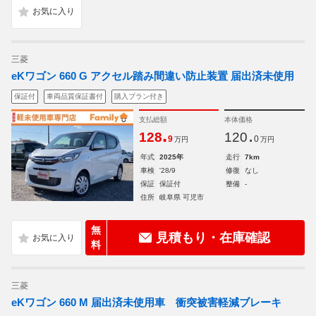
三菱
eKワゴン 660 G アクセル踏み間違い防止装置 届出済未使用
保証付
車両品質保証書付
購入プラン付き
支払総額
本体価格
.
.
128
120
9
0
万円
万円
年式
2025年
走行
7km
車検
'28/9
修復
なし
保証
保証付
整備
-
住所
岐阜県 可児市
無
見積もり・在庫確認
料
三菱
eKワゴン 660 M 届出済未使用車 衝突被害軽減ブレーキ