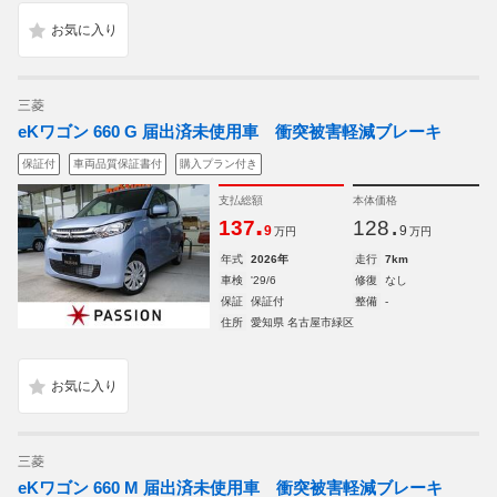
三菱
eKワゴン 660 G 届出済未使用車 衝突被害軽減ブレーキ
保証付
車両品質保証書付
購入プラン付き
支払総額
本体価格
.
.
137
128
9
9
万円
万円
年式
2026年
走行
7km
車検
'29/6
修復
なし
保証
保証付
整備
-
住所
愛知県 名古屋市緑区
三菱
eKワゴン 660 M 届出済未使用車 衝突被害軽減ブレーキ