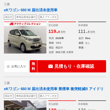
三菱
eKワゴン 660 M 届出済未使用車
保証付
車両品質保証書付
購入プラン付き
支払総額
本体価格
.
.
119
111
8
8
万円
万円
年式
2026年
走行
5km
車検
'29/3
修復
なし
保証
保証付
整備
-
住所
神奈川県 大和市
無
見積もり・在庫確認
料
三菱
eKワゴン 660 M 届出済未使用車 禁煙車 衝突軽減B アイドリ
保証付
車両品質保証書付
購入プラン付き
支払総額
本体価格
.
.