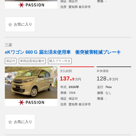
保証
保証付
整備
-
住所
愛知県 春日井市
三菱
eKワゴン 660 G 届出済未使用車 衝突被害軽減ブレーキ
保証付
車両品質保証書付
購入プラン付き
支払総額
本体価格
.
.
137
128
9
9
万円
万円
年式
2026年
走行
7km
車検
'29/6
修復
なし
保証
保証付
整備
-
住所
愛知県 春日井市