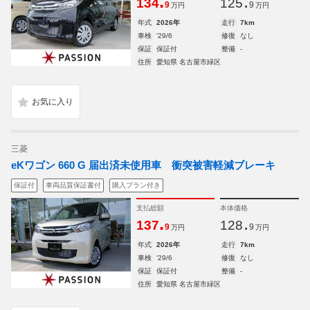
.
.
134
125
9
9
万円
万円
年式
2026年
走行
7km
車検
'29/6
修復
なし
保証
保証付
整備
-
住所
愛知県 名古屋市緑区
三菱
eKワゴン 660 G 届出済未使用車 衝突被害軽減ブレーキ
保証付
車両品質保証書付
購入プラン付き
支払総額
本体価格
.
.
137
128
9
9
万円
万円
年式
2026年
走行
7km
車検
'29/6
修復
なし
保証
保証付
整備
-
住所
愛知県 名古屋市緑区