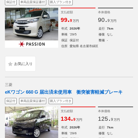
保証付
車両品質保証書付
購入プラン付き
支払総額
本体価格
.
.
99
90
9
9
万円
万円
年式
2026年
走行
7km
車検
'29/5
修復
なし
保証
保証付
整備
-
住所
愛知県 名古屋市緑区
三菱
eKワゴン 660 G 届出済未使用車 衝突被害軽減ブレーキ
保証付
車両品質保証書付
購入プラン付き
支払総額
本体価格
.
.
134
125
9
9
万円
万円
年式
2026年
走行
7km
車検
'29/6
修復
なし