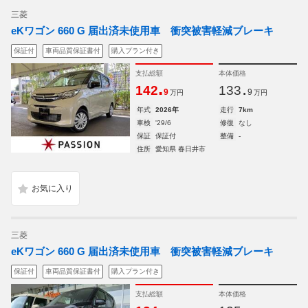
三菱
eKワゴン 660 G 届出済未使用車 衝突被害軽減ブレーキ
保証付
車両品質保証書付
購入プラン付き
支払総額
本体価格
.
.
142
133
9
9
万円
万円
年式
2026年
走行
7km
車検
'29/6
修復
なし
保証
保証付
整備
-
住所
愛知県 春日井市
三菱
eKワゴン 660 G 届出済未使用車 衝突被害軽減ブレーキ
保証付
車両品質保証書付
購入プラン付き
支払総額
本体価格