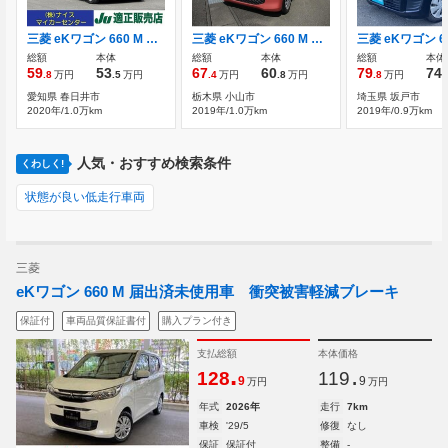
三菱 eKワゴン 660 M 衝突軽減 ナビ TV Bカメラ ドラレコ
三菱 eKワゴン 660 M ワンセグ レーダーブレーキ 前後ソナー
総額
本体
総額
本体
総額
本体
59
53
67
60
79
74
.8
万円
.5
万円
.4
万円
.8
万円
.8
万円
.
愛知県 春日井市
栃木県 小山市
埼玉県 坂戸市
2020年/1.0万km
2019年/1.0万km
2019年/0.9万km
人気・おすすめ検索条件
くわしく!
状態が良い低走行車両
三菱
eKワゴン 660 M 届出済未使用車 衝突被害軽減ブレーキ
保証付
車両品質保証書付
購入プラン付き
支払総額
本体価格
.
.
128
119
9
9
万円
万円
年式
2026年
走行
7km
車検
'29/5
修復
なし
保証
保証付
整備
-