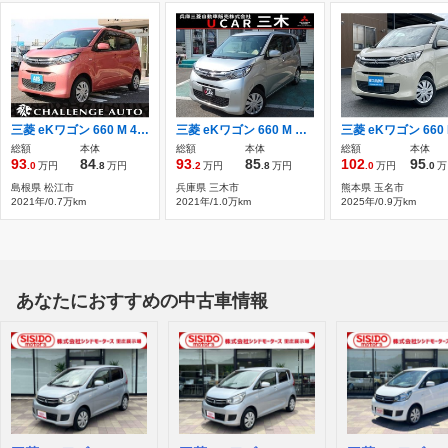
三菱 eKワゴン 660 M 4WD ワンオーナー 4WD
三菱 eKワゴン 660 M CDチューナー 衝突被害軽減ブレーキ
総額
本体
総額
本体
総額
本体
93
84
93
85
102
95
.0
万円
.8
万円
.2
万円
.8
万円
.0
万円
.0
万
島根県 松江市
兵庫県 三木市
熊本県 玉名市
2021年/0.7万km
2021年/1.0万km
2025年/0.9万km
あなたにおすすめの中古車情報