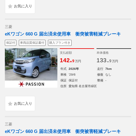
三菱
eKワゴン 660 G 届出済未使用車 衝突被害軽減ブレーキ
保証付
車両品質保証書付
購入プラン付き
支払総額
本体価格
.
.
142
133
9
9
万円
万円
年式
2026年
走行
7km
車検
'29/6
修復
なし
保証
保証付
整備
-
住所
愛知県 名古屋市緑区
三菱
eKワゴン 660 G 届出済未使用車 衝突被害軽減ブレーキ