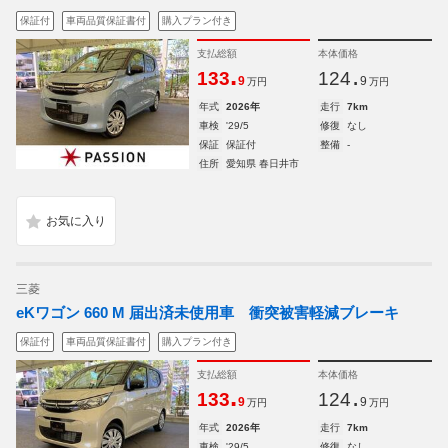
保証付
車両品質保証書付
購入プラン付き
支払総額
本体価格
.
.
133
124
9
9
万円
万円
年式
2026年
走行
7km
車検
'29/5
修復
なし
保証
保証付
整備
-
住所
愛知県 春日井市
三菱
eKワゴン 660 M 届出済未使用車 衝突被害軽減ブレーキ
保証付
車両品質保証書付
購入プラン付き
支払総額
本体価格
.
.
133
124
9
9
万円
万円
年式
2026年
走行
7km
車検
'29/5
修復
なし