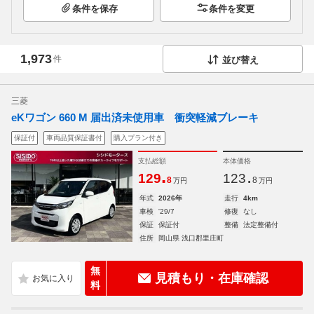
条件を保存
条件を変更
1,973
件
並び替え
三菱
eKワゴン 660 M 届出済未使用車 衝突軽減ブレーキ
保証付
車両品質保証書付
購入プラン付き
支払総額
本体価格
.
.
129
123
8
8
万円
万円
年式
2026年
走行
4km
車検
'29/7
修復
なし
保証
保証付
整備
法定整備付
住所
岡山県 浅口郡里庄町
無
見積もり・在庫確認
料