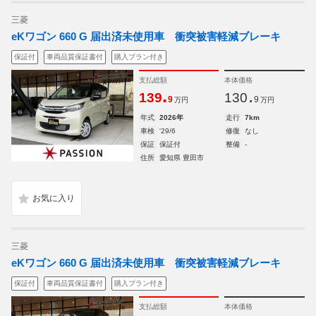
三菱
eKワゴン 660 G 届出済未使用車 衝突被害軽減ブレーキ
保証付
車両品質保証書付
購入プラン付き
支払総額
本体価格
.
.
139
130
9
9
万円
万円
年式
2026年
走行
7km
車検
'29/6
修復
なし
保証
保証付
整備
-
住所
愛知県 豊田市
三菱
eKワゴン 660 G 届出済未使用車 衝突被害軽減ブレーキ
保証付
車両品質保証書付
購入プラン付き
支払総額
本体価格