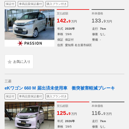
保証付
車両品質保証書付
購入プラン付き
支払総額
本体価格
.
.
142
133
9
9
万円
万円
年式
2026年
走行
7km
車検
'29/6
修復
なし
保証
保証付
整備
-
住所
愛知県 名古屋市緑区
三菱
eKワゴン 660 M 届出済未使用車 衝突被害軽減ブレーキ
保証付
車両品質保証書付
購入プラン付き
支払総額
本体価格
.
.
125
116
9
9
万円
万円
年式
2026年
走行
7km
車検
'29/5
修復
なし