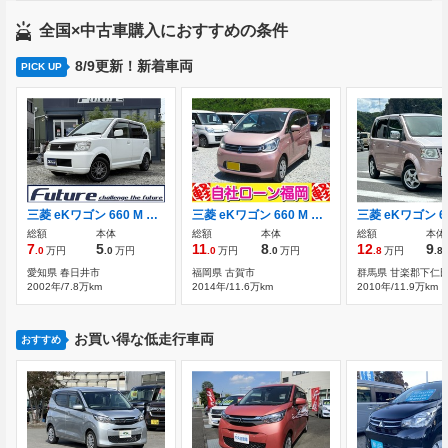
全国×中古車購入におすすめの条件
8/9更新！新着車両
PICK UP
三菱 eKワゴン 660 M 下取り車・走行77994キロ・車検令和9年10月
三菱 eKワゴン 660 M アイドリングストップ キーレス CDデッキ
総額
本体
総額
本体
総額
本体
7
5
11
8
12
9
.0
万円
.0
万円
.0
万円
.0
万円
.8
万円
.8
愛知県 春日井市
福岡県 古賀市
群馬県 甘楽郡下仁
2002年/7.8万km
2014年/11.6万km
2010年/11.9万km
お買い得な低走行車両
おすすめ