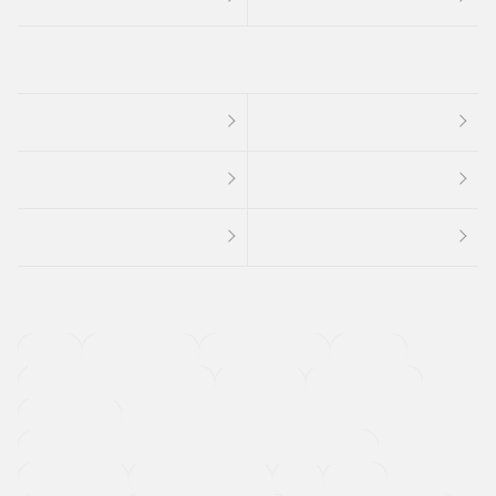
４ＷＤ
定期点検記録簿
ワンオーナーカー
福祉車両
メーカー系販売店取り扱い車
修復歴無し
アルミホイール
寒冷地仕様車
過給機設定モデル（ターボ・スーパーチャージャーなど)
ETC
CDプレーヤー
カーナビゲーション
禁煙車