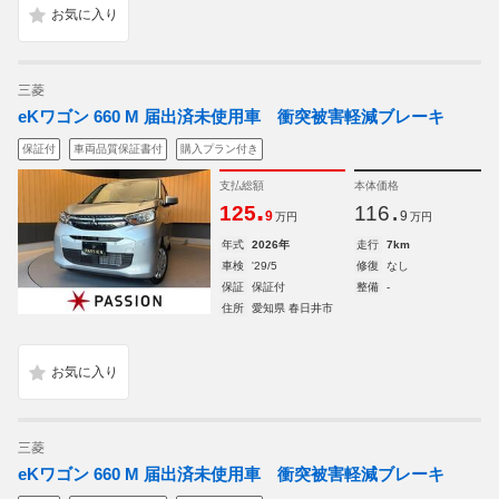
三菱
eKワゴン 660 M 届出済未使用車 衝突被害軽減ブレーキ
保証付
車両品質保証書付
購入プラン付き
支払総額
本体価格
.
.
125
116
9
9
万円
万円
年式
2026年
走行
7km
車検
'29/5
修復
なし
保証
保証付
整備
-
住所
愛知県 春日井市
三菱
eKワゴン 660 M 届出済未使用車 衝突被害軽減ブレーキ