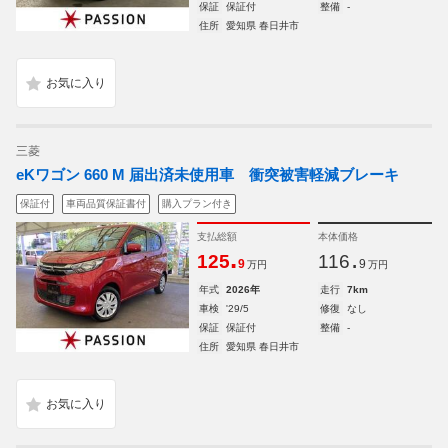
保証
保証付
整備
-
住所
愛知県 春日井市
三菱
eKワゴン 660 M 届出済未使用車 衝突被害軽減ブレーキ
保証付
車両品質保証書付
購入プラン付き
支払総額
本体価格
.
.
125
116
9
9
万円
万円
年式
2026年
走行
7km
車検
'29/5
修復
なし
保証
保証付
整備
-
住所
愛知県 春日井市