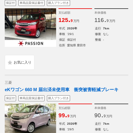
保証付
車両品質保証書付
購入プラン付き
支払総額
本体価格
.
.
125
116
9
9
万円
万円
年式
2026年
走行
7km
車検
'29/1
修復
なし
保証
保証付
整備
-
住所
愛知県 豊田市
三菱
eKワゴン 660 M 届出済未使用車 衝突被害軽減ブレーキ
保証付
車両品質保証書付
購入プラン付き
支払総額
本体価格
.
.
99
90
9
9
万円
万円
年式
2026年
走行
7km
車検
'29/5
修復
なし