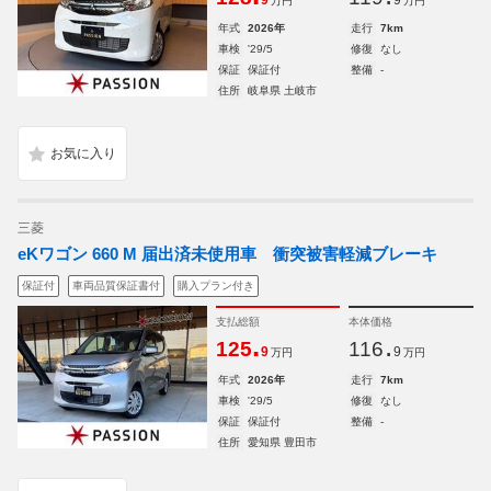
9
9
万円
万円
年式
2026年
走行
7km
車検
'29/5
修復
なし
保証
保証付
整備
-
住所
岐阜県 土岐市
三菱
eKワゴン 660 M 届出済未使用車 衝突被害軽減ブレーキ
保証付
車両品質保証書付
購入プラン付き
支払総額
本体価格
.
.
125
116
9
9
万円
万円
年式
2026年
走行
7km
車検
'29/5
修復
なし
保証
保証付
整備
-
住所
愛知県 豊田市