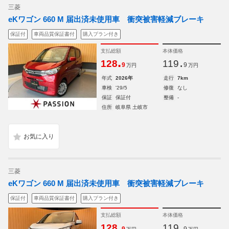
三菱
eKワゴン 660 M 届出済未使用車 衝突被害軽減ブレーキ
保証付
車両品質保証書付
購入プラン付き
支払総額
本体価格
.
.
128
119
9
9
万円
万円
年式
2026年
走行
7km
車検
'29/5
修復
なし
保証
保証付
整備
-
住所
岐阜県 土岐市
三菱
eKワゴン 660 M 届出済未使用車 衝突被害軽減ブレーキ
保証付
車両品質保証書付
購入プラン付き
支払総額
本体価格
.
.
128
119