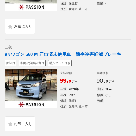
保証
保証付
整備
-
住所
愛知県 豊田市
三菱
eKワゴン 660 M 届出済未使用車 衝突被害軽減ブレーキ
保証付
車両品質保証書付
購入プラン付き
支払総額
本体価格
.
.
99
90
9
9
万円
万円
年式
2026年
走行
7km
車検
'29/6
修復
なし
保証
保証付
整備
-
住所
愛知県 豊田市