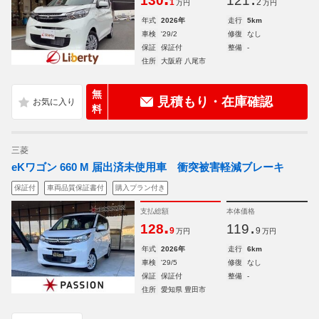
130
121
1
2
万円
万円
年式
2026年
走行
5km
車検
'29/2
修復
なし
保証
保証付
整備
-
住所
大阪府 八尾市
無
見積もり・在庫確認
料
三菱
eKワゴン 660 M 届出済未使用車 衝突被害軽減ブレーキ
保証付
車両品質保証書付
購入プラン付き
支払総額
本体価格
.
.
128
119
9
9
万円
万円
年式
2026年
走行
6km
車検
'29/5
修復
なし
保証
保証付
整備
-
住所
愛知県 豊田市