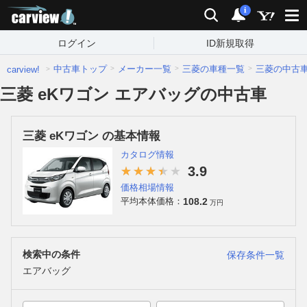
carview!
検索
通知
i
ログイン
ID新規取得
中古車トップ
メーカー一覧
三菱の車種一覧
三菱の中古
carview!
三菱 eKワゴン エアバッグの中古車
三菱 eKワゴン の基本情報
カタログ情報
3.9
価格相場情報
108.2
平均本体価格：
万円
検索中の条件
保存条件一覧
エアバッグ