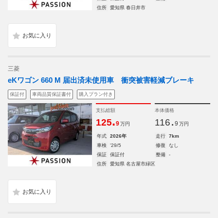
住所
愛知県 春日井市
三菱
eKワゴン 660 M 届出済未使用車 衝突被害軽減ブレーキ
保証付
車両品質保証書付
購入プラン付き
支払総額
本体価格
.
.
125
116
9
9
万円
万円
年式
2026年
走行
7km
車検
'29/5
修復
なし
保証
保証付
整備
-
住所
愛知県 名古屋市緑区