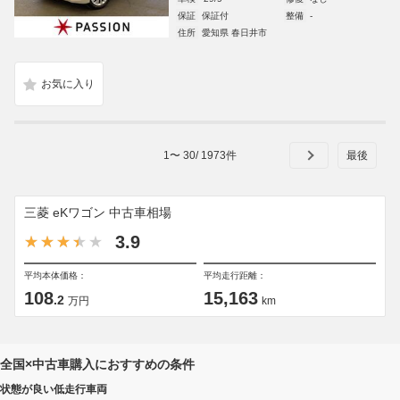
保証
保証付
整備
-
住所
愛知県 春日井市
1
〜
30
/
1973
件
三菱 eKワゴン 中古車相場
3.9
平均本体価格：
平均走行距離：
108
15,163
.2
万円
km
全国×中古車購入におすすめの条件
状態が良い低走行車両