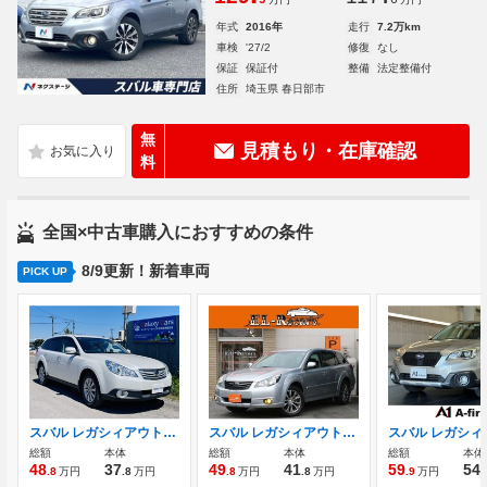
年式
2016年
走行
7.2万km
車検
'27/2
修復
なし
保証
保証付
整備
法定整備付
住所
埼玉県 春日部市
無
見積もり・在庫確認
料
全国×中古車購入におすすめの条件
8/9更新！新着車両
PICK UP
スバル レガシィアウトバック 2.5 i Lパッケージ 4WD サンルーフ ナビTV バックカメラ BLUETOOTH
スバル レガシィアウトバック 2.5 i Sパッケージ リミテッド 4WD 半革電動シート・追従クルーズコントロール
総額
本体
総額
本体
総額
本体
48
37
49
41
59
54
.8
万円
.8
万円
.8
万円
.8
万円
.9
万円
.