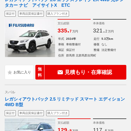
タカー ナビ アイサイトX ETC
保証付
車両品質保証書付
購入プラン付き
支払総額
本体価格
.
.
335
321
7
2
万円
万円
年式
2024年
走行
5.3万km
車検
車検整備付
修復
なし
保証
保証付
整備
法定整備付
住所
群馬県 北群馬郡吉岡町
無
見積もり・在庫確認
料
スバル
レガシィアウトバック 2.5 リミテッド スマート エディション
4WD B型
保証付
車両品質保証書付
購入プラン付き
支払総額
本体価格
.
.
129
117
9
6
万円
万円