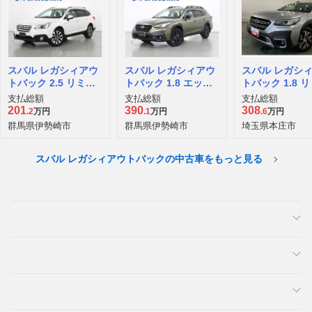
スバル レガシィアウ
スバル レガシィアウ
スバル レガシ
トバック 2.5 リミテ
トバック 1.8 エック
トバック 1.8 
ッド スマート エディ
スブレイク EX 4WD
ッド EX 4WD
支払総額
支払総額
支払総額
ション 4WD
201
390
308
.2
万円
.1
万円
.6
万円
群馬県伊勢崎市
群馬県伊勢崎市
埼玉県本庄市
スバル レガシィアウトバックの中古車をもっと見る