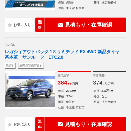
保証
保証付
整備
法定整備付
住所
東京都 板橋区
無
見積もり・在庫確認
料
スバル
レガシィアウトバック 1.8 リミテッド EX 4WD 新品タイヤ
茶本革 サンルーフ ETC2.0
保証付
車両品質保証書付
支払総額
本体価格
.
.
384
374
9
0
万円
万円
年式
2022年
走行
3.4万km
車検
'27/4
修復
なし
保証
保証付
整備
法定整備付
住所
千葉県 市原市
無
見積もり・在庫確認
料