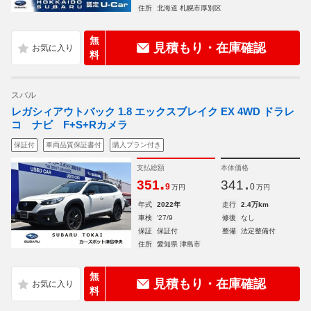
住所
北海道 札幌市厚別区
無
見積もり・在庫確認
料
スバル
レガシィアウトバック 1.8 エックスブレイク EX 4WD ドラレ
コ ナビ F+S+Rカメラ
保証付
車両品質保証書付
購入プラン付き
支払総額
本体価格
.
.
351
341
9
0
万円
万円
年式
2022年
走行
2.4万km
車検
'27/9
修復
なし
保証
保証付
整備
法定整備付
住所
愛知県 津島市
無
見積もり・在庫確認
料