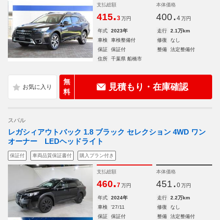
支払総額
本体価格
.
.
415
400
3
4
万円
万円
年式
2023年
走行
2.1万km
車検
車検整備付
修復
なし
保証
保証付
整備
法定整備付
住所
千葉県 船橋市
無
見積もり・在庫確認
料
スバル
レガシィアウトバック 1.8 ブラック セレクション 4WD ワン
オーナー LEDヘッドライト
保証付
車両品質保証書付
購入プラン付き
支払総額
本体価格
.
.
460
451
7
0
万円
万円
年式
2024年
走行
2.2万km
車検
'27/11
修復
なし
保証
保証付
整備
法定整備付