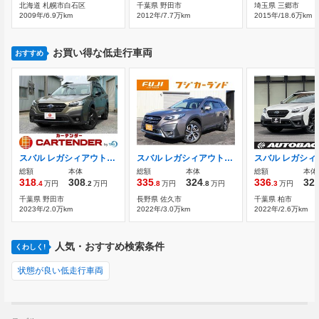
北海道 札幌市白石区
千葉県 野田市
埼玉県 三郷市
2009年/6.9万km
2012年/7.7万km
2015年/18.6万km
お買い得な低走行車両
おすすめ
スバル レガシィアウトバック 1.8 エックスブレイク EX 4WD アプライドC ハーマンカードン ナビ 地
スバル レガシィアウトバック 1.8 リミテッド EX 4WD ターボ 本革シートF・S・Rカメラ ナビ フル
総額
本体
総額
本体
総額
本体
318
308
335
324
336
32
.4
万円
.2
万円
.8
万円
.8
万円
.3
万円
千葉県 野田市
長野県 佐久市
千葉県 柏市
2023年/2.0万km
2022年/3.0万km
2022年/2.6万km
人気・おすすめ検索条件
くわしく!
状態が良い低走行車両