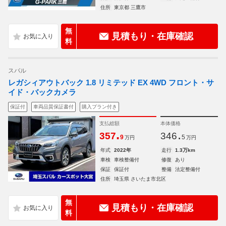
住所
東京都 三鷹市
無
見積もり・在庫確認
料
スバル
レガシィアウトバック 1.8 リミテッド EX 4WD フロント・サ
イド・バックカメラ
保証付
車両品質保証書付
購入プラン付き
支払総額
本体価格
.
.
357
346
9
5
万円
万円
年式
2022年
走行
1.3万km
車検
車検整備付
修復
あり
保証
保証付
整備
法定整備付
住所
埼玉県 さいたま市北区
無
見積もり・在庫確認
料