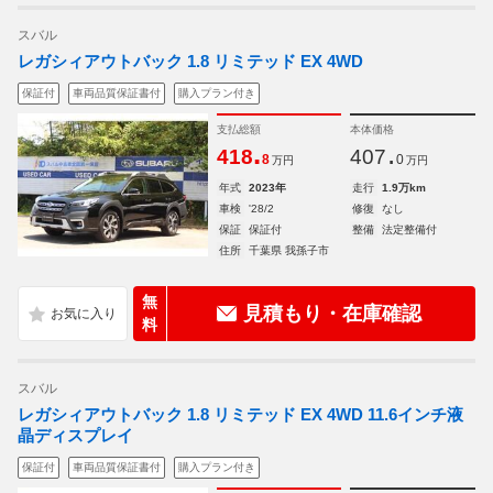
スバル
レガシィアウトバック 1.8 リミテッド EX 4WD
保証付
車両品質保証書付
購入プラン付き
支払総額
本体価格
.
.
418
407
8
0
万円
万円
年式
2023年
走行
1.9万km
車検
'28/2
修復
なし
保証
保証付
整備
法定整備付
住所
千葉県 我孫子市
無
見積もり・在庫確認
料
スバル
レガシィアウトバック 1.8 リミテッド EX 4WD 11.6インチ液
晶ディスプレイ
保証付
車両品質保証書付
購入プラン付き