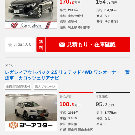
.
.
170
154
2
9
万円
万円
年式
2017年
走行
8.4万km
車検
車検整備付
修復
なし
保証
保証付
整備
法定整備付
住所
埼玉県 春日部市
無
見積もり・在庫確認
料
スバル
レガシィアウトバック 2.5 リミテッド 4WD ワンオーナー 禁
煙車 カロッツェリアナビ
車両品質保証書付
購入プラン付き
支払総額
本体価格
.
.
108
95
5
3
万円
万円
年式
2016年
走行
8.7万km
車検
'27/10
修復
なし
保証
保証無
整備
-
住所
岡山県 岡山市東区