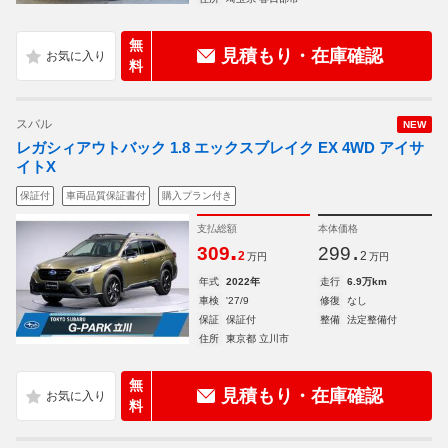
無
見積もり・在庫確認
料
スバル
NEW
レガシィアウトバック 1.8 エックスブレイク EX 4WD アイサ
イトX
保証付
車両品質保証書付
購入プラン付き
支払総額
本体価格
.
.
309
299
2
2
万円
万円
年式
2022年
走行
6.9万km
車検
'27/9
修復
なし
保証
保証付
整備
法定整備付
住所
東京都 立川市
無
見積もり・在庫確認
料