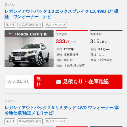
スバル
レガシィアウトバック 1.8 エックスブレイク EX 4WD 1年保
証 ワンオーナー ナビ
保証付
車両品質保証書付
購入プラン付き
支払総額
本体価格
.
.
333
316
5
8
万円
万円
年式
2022年
走行
3.2万km
車検
車検整備付
修復
なし
保証
保証付
整備
法定整備付
住所
千葉県 鎌ヶ谷市
無
見積もり・在庫確認
料
スバル
レガシィアウトバック 2.5 リミテッド 4WD ワンオーナー/寒
冷地仕様/純正メモリナビ/
保証付
車両品質保証書付
購入プラン付き