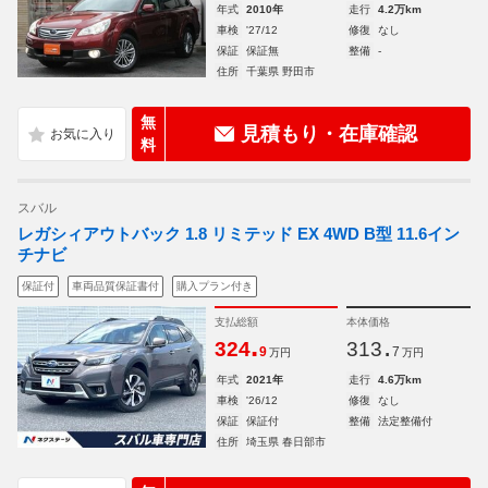
年式
2010年
走行
4.2万km
車検
'27/12
修復
なし
保証
保証無
整備
-
住所
千葉県 野田市
無
見積もり・在庫確認
料
スバル
レガシィアウトバック 1.8 リミテッド EX 4WD B型 11.6イン
チナビ
保証付
車両品質保証書付
購入プラン付き
支払総額
本体価格
.
.
324
313
9
7
万円
万円
年式
2021年
走行
4.6万km
車検
'26/12
修復
なし
保証
保証付
整備
法定整備付
住所
埼玉県 春日部市