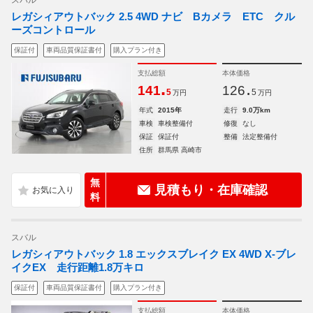
スバル
レガシィアウトバック 2.5 4WD ナビ Bカメラ ETC クル
ーズコントロール
保証付
車両品質保証書付
購入プラン付き
支払総額
本体価格
.
.
141
126
5
5
万円
万円
年式
2015年
走行
9.0万km
車検
車検整備付
修復
なし
保証
保証付
整備
法定整備付
住所
群馬県 高崎市
無
見積もり・在庫確認
料
スバル
レガシィアウトバック 1.8 エックスブレイク EX 4WD X-ブレ
イクEX 走行距離1.8万キロ
保証付
車両品質保証書付
購入プラン付き
支払総額
本体価格