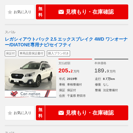
無
見積もり・在庫確認
料
スバル
レガシィアウトバック 2.5 エックスブレイク 4WD ワンオーナ
ー/DIATONE専用ナビ/セイフティ
保証付
車両品質保証書付
購入プラン付き
支払総額
本体価格
.
.
205
189
2
9
万円
万円
年式
2019年
走行
8.7万km
車検
車検整備付
修復
なし
保証
保証付
整備
法定整備付
住所
千葉県 野田市
無
見積もり・在庫確認
料