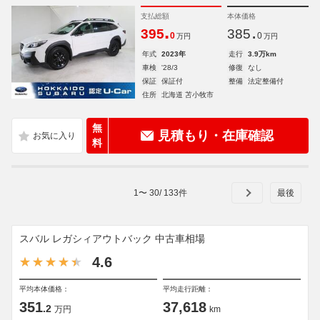
支払総額
本体価格
.
.
395
385
0
0
万円
万円
年式
2023年
走行
3.9万km
車検
'28/3
修復
なし
保証
保証付
整備
法定整備付
住所
北海道 苫小牧市
無
見積もり・在庫確認
料
1
〜
30
/
133
件
スバル レガシィアウトバック 中古車相場
4.6
平均本体価格：
平均走行距離：
351
37,618
.2
万円
km