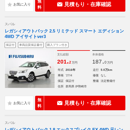
無
見積もり・在庫確認
料
スバル
レガシィアウトバック 2.5 リミテッド スマート エディション
4WD アイサイトver3
保証付
車両品質保証書付
購入プラン付き
支払総額
本体価格
.
.
201
187
2
0
万円
万円
年式
2016年
走行
5.0万km
車検
'27/4
修復
なし
保証
保証付
整備
法定整備付
住所
群馬県 伊勢崎市
無
見積もり・在庫確認
料
スバル
レガシィアウトバック 1.8 エックスブレイク EX 4WD 元レン