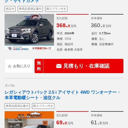
ク・サイドカメラ
保証付
車両品質保証書付
購入プラン付き
支払総額
本体価格
.
.
368
360
8
8
万円
万円
年式
2024年
走行
3.7万km
車検
'27/2
修復
なし
保証
保証付
整備
法定整備付
住所
岐阜県 大垣市
無
見積もり・在庫確認
料
スバル
レガシィアウトバック 2.5 i アイサイト 4WD ワンオーナー・
本革電動暖シート・追従クル
車両品質保証書付
購入プラン付き
支払総額
本体価格
.
.
69
61
8
8
万円
万円