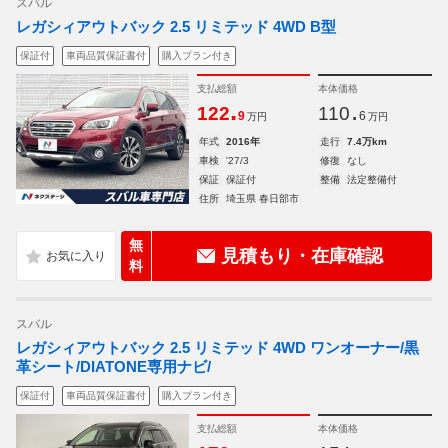
スバル
レガシィアウトバック 2.5 リミテッド 4WD B型
保証付
車両品質保証書付
購入プラン付き
支払総額
本体価格
.
.
122
110
9
6
万円
万円
年式
2016年
走行
7.4万km
車検
'27/3
修復
なし
保証
保証付
整備
法定整備付
住所
埼玉県 春日部市
無
見積もり・在庫確認
料
スバル
レガシィアウトバック 2.5 リミテッド 4WD ワンオーナー/黒
革シート/DIATONE専用ナビ/
保証付
車両品質保証書付
購入プラン付き
支払総額
本体価格