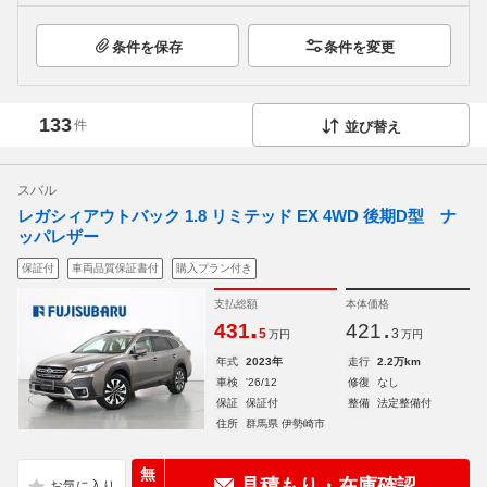
条件を保存
条件を変更
133
件
並び替え
スバル
レガシィアウトバック 1.8 リミテッド EX 4WD 後期D型 ナ
ッパレザー
保証付
車両品質保証書付
購入プラン付き
支払総額
本体価格
.
.
431
421
5
3
万円
万円
年式
2023年
走行
2.2万km
車検
'26/12
修復
なし
保証
保証付
整備
法定整備付
住所
群馬県 伊勢崎市
無
見積もり・在庫確認