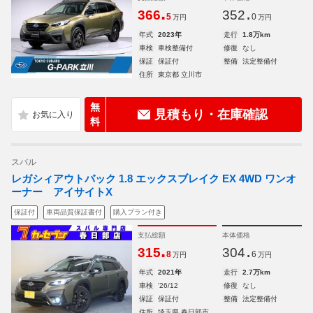
.
.
366
352
5
0
万円
万円
年式
2023年
走行
1.8万km
車検
車検整備付
修復
なし
保証
保証付
整備
法定整備付
住所
東京都 立川市
無
見積もり・在庫確認
料
スバル
レガシィアウトバック 1.8 エックスブレイク EX 4WD ワンオ
ーナー アイサイトX
保証付
車両品質保証書付
購入プラン付き
支払総額
本体価格
.
.
315
304
8
6
万円
万円
年式
2021年
走行
2.7万km
車検
'26/12
修復
なし
保証
保証付
整備
法定整備付
住所
埼玉県 春日部市