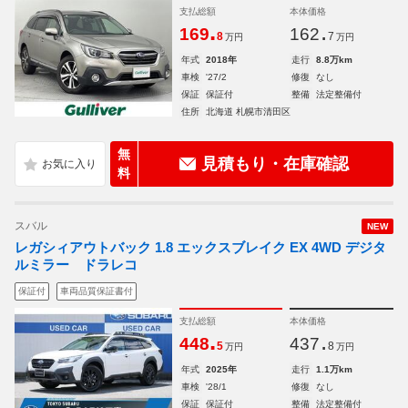
支払総額
本体価格
.
.
169
162
8
7
万円
万円
年式
2018年
走行
8.8万km
車検
'27/2
修復
なし
保証
保証付
整備
法定整備付
住所
北海道 札幌市清田区
無
見積もり・在庫確認
料
スバル
NEW
レガシィアウトバック 1.8 エックスブレイク EX 4WD デジタ
ルミラー ドラレコ
保証付
車両品質保証書付
支払総額
本体価格
.
.
448
437
5
8
万円
万円
年式
2025年
走行
1.1万km
車検
'28/1
修復
なし
保証
保証付
整備
法定整備付