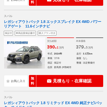
料
スバル
レガシィアウトバック 1.8 エックスブレイク EX 4WD パワー
リアゲート 11.6インチナビ
保証付
車両品質保証書付
購入プラン付き
支払総額
本体価格
.
.
390
379
1
5
万円
万円
年式
2024年
走行
3.3万km
車検
'27/6
修復
なし
保証
保証付
整備
法定整備付
住所
群馬県 伊勢崎市
無
見積もり・在庫確認
料
スバル
レガシィアウトバック 1.8 リミテッド EX 4WD 純正ナビ/バッ