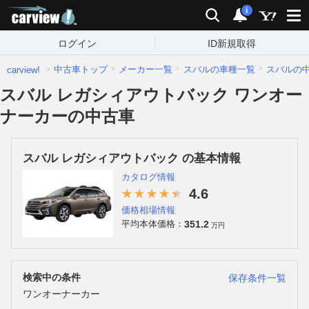
carview!
検索
通知
i
ログイン
ID新規取得
中古車トップ
メーカー一覧
スバルの車種一覧
スバルの
carview!
スバル レガシィアウトバック ワンオー
ナーカーの中古車
スバル レガシィアウトバック の基本情報
カタログ情報
4.6
価格相場情報
351.2
平均本体価格：
万円
検索中の条件
保存条件一覧
ワンオーナーカー