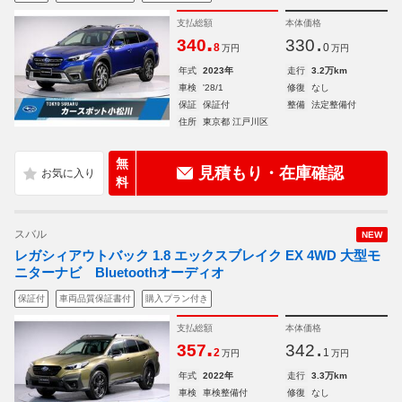
支払総額
本体価格
.
.
340
330
8
0
万円
万円
年式
2023年
走行
3.2万km
車検
'28/1
修復
なし
保証
保証付
整備
法定整備付
住所
東京都 江戸川区
無
見積もり・在庫確認
料
スバル
NEW
レガシィアウトバック 1.8 エックスブレイク EX 4WD 大型モ
ニターナビ Bluetoothオーディオ
保証付
車両品質保証書付
購入プラン付き
支払総額
本体価格
.
.
357
342
2
1
万円
万円
年式
2022年
走行
3.3万km
車検
車検整備付
修復
なし