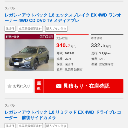
スバル
レガシィアウトバック 1.8 エックスブレイク EX 4WD ワンオ
ーナー 4WD CD DVD TV メディアプレ
保証付
車両品質保証書付
購入プラン付き
支払総額
本体価格
.
.
340
332
7
0
万円
万円
年式
2022年
走行
3.2万km
車検
'27/6
修復
なし
保証
保証付
整備
法定整備付
住所
群馬県 渋川市
無
見積もり・在庫確認
料
スバル
レガシィアウトバック 1.8 リミテッド EX 4WD ドライブレコ
ーダー 前後サイドカメラ
保証付
車両品質保証書付
購入プラン付き