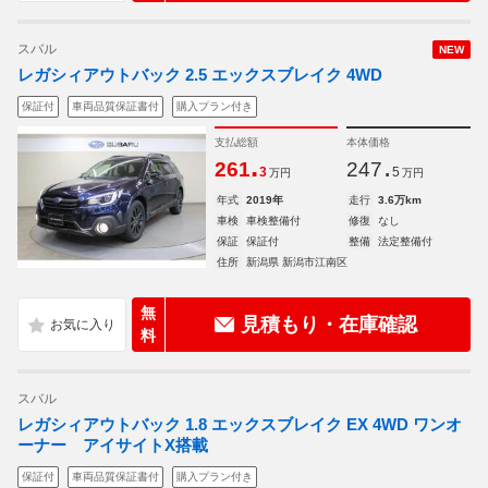
スバル
NEW
レガシィアウトバック 2.5 エックスブレイク 4WD
保証付
車両品質保証書付
購入プラン付き
支払総額
本体価格
.
.
261
247
3
5
万円
万円
年式
2019年
走行
3.6万km
車検
車検整備付
修復
なし
保証
保証付
整備
法定整備付
住所
新潟県 新潟市江南区
無
見積もり・在庫確認
料
スバル
レガシィアウトバック 1.8 エックスブレイク EX 4WD ワンオ
ーナー アイサイトX搭載
保証付
車両品質保証書付
購入プラン付き