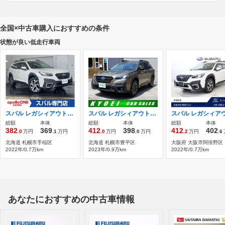
全国×中古車購入におすすめの条件
状態が良い低走行車両
スバル レガシィアウトバック 1.8 リミテッド EX 4WD ナビ バックカメラ ドラレコ パワーリアゲ
スバル レガシィアウトバック 1.8 エックスブレイク EX 4WD セーフティプラス・純正11.6型ナビ・デジタ
総額
本体
総額
本体
総額
本体
382
369
412
398
412
402
.0
万円
.1
万円
.0
万円
.0
万円
.2
万円
.6
北海道 札幌市手稲区
北海道 札幌市豊平区
大阪府 大阪市阿倍野区
2022年/0.7万km
2023年/0.9万km
2022年/0.7万km
あなたにおすすめの中古車情報