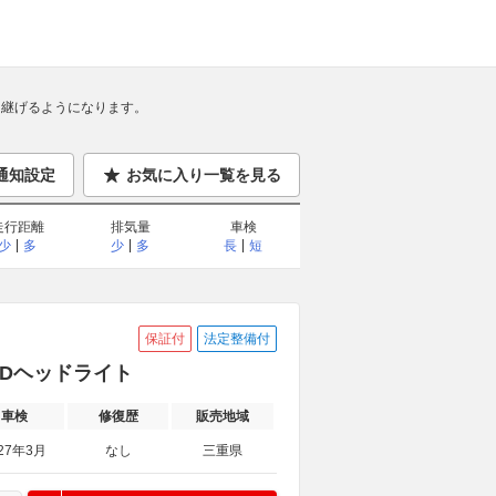
継げるようになります。
通知設定
お気に入り一覧を見る
走行距離
排気量
車検
少
多
少
多
長
短
保証付
法定整備付
EDヘッドライト
車検
修復歴
販売地域
27年3月
なし
三重県