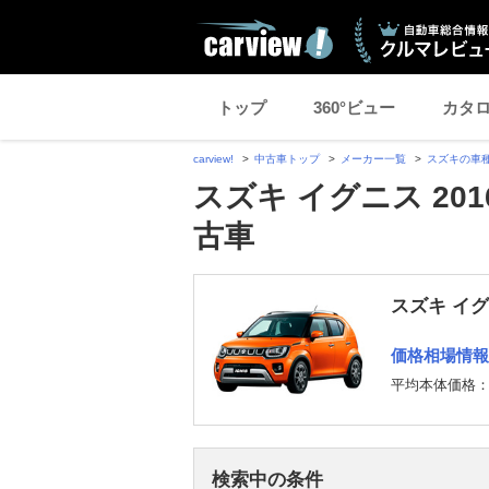
トップ
360°ビュー
カタ
carview!
中古車トップ
メーカー一覧
スズキの車
スズキ イグニス 20
古車
スズキ イ
価格相場情報
平均本体価格
検索中の条件