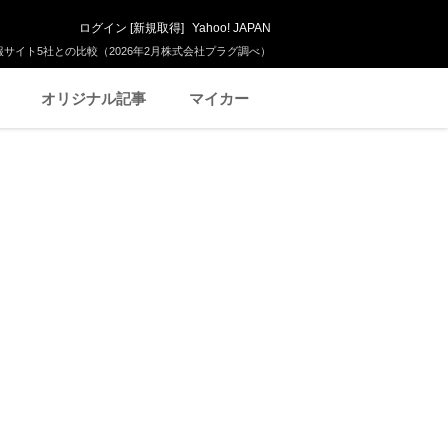
ログイン
[
新規取得
]
Yahoo! JAPAN
サイト5社との比較（2026年2月株式会社プラグ調べ）
オリジナル記事
マイカー