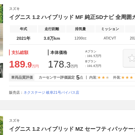
スズキ
イグニス 1.2 ハイブリッド MF 純正SDナビ 全周囲
年式
走行距離
排気量
ミッション
2021年
3.8万km
1200cc
AT/CVT
20
Aプラン
支払総額
本体価格
: 191.5万円
189
178
Bプラン
.9
.3
万円
万円
: 191.6万円
5
車両品質評価
カーセンサー評価認定
点
内装:
外装:
販売店：
ネクステージ 岐阜21号バイパス店
スズキ
イグニス 1.2 ハイブリッド MZ セーフティパッケ