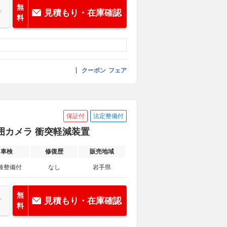
無
見積もり・在庫確認
料
クーポン
フェア
保証付
法定整備付
全周囲カメラ 衝突軽減装置
車検
修復歴
販売地域
検整備付
なし
岩手県
無
見積もり・在庫確認
料