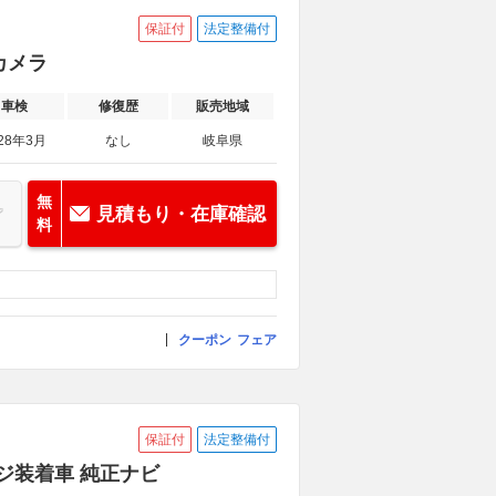
保証付
法定整備付
カメラ
車検
修復歴
販売地域
28年3月
なし
岐阜県
無
見積もり・在庫確認
料
クーポン
フェア
保証付
法定整備付
ージ装着車 純正ナビ