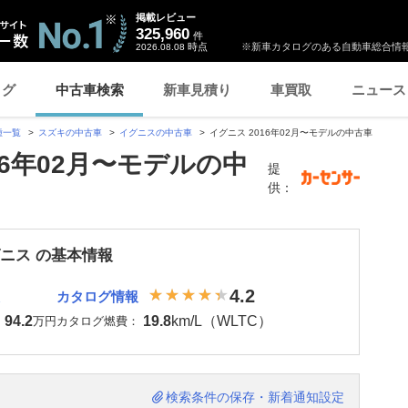
掲載レビュー
325,960
件
時点
※新車カタログのある自動車総合情報
2026.08.08
ログ
中古車検索
新車見積り
車買取
ニュース
種一覧
スズキの中古車
イグニスの中古車
イグニス 2016年02月〜モデルの中古車
16年02月〜モデルの中
提
供：
グニス の基本情報
4.2
カタログ情報
94.2
19.8
km/L（WLTC）
：
万円
カタログ燃費：
検索条件の保存・新着通知設定