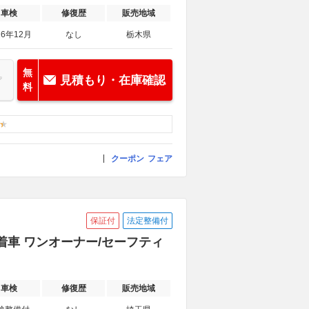
車検
修復歴
販売地域
26年12月
なし
栃木県
無
見積もり・在庫確認
料
クーポン
フェア
保証付
法定整備付
装着車 ワンオーナー/セーフティ
車検
修復歴
販売地域