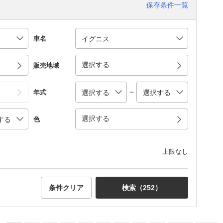
保存条件一覧
車名
選択する
販売地域
～
年式
選択する
色
上限なし
条件クリア
検索（
252
）