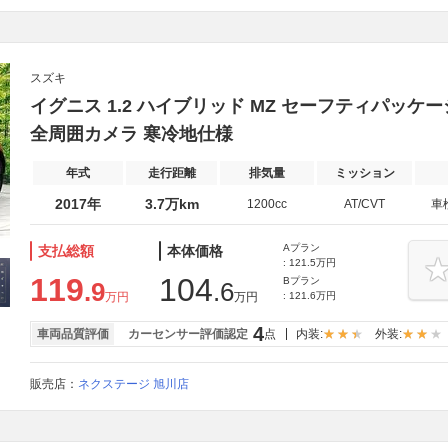
スズキ
イグニス 1.2 ハイブリッド MZ セーフティパッケー
全周囲カメラ 寒冷地仕様
年式
走行距離
排気量
ミッション
2017年
3.7万km
1200cc
AT/CVT
車
Aプラン
支払総額
本体価格
: 121.5万円
119
104
Bプラン
.9
.6
万円
万円
: 121.6万円
4
車両品質評価
カーセンサー評価認定
点
内装:
外装:
販売店：
ネクステージ 旭川店