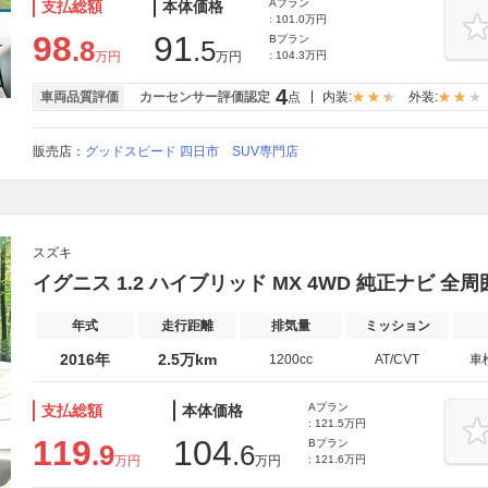
Aプラン
支払総額
本体価格
: 101.0万円
98
91
Bプラン
.8
.5
万円
万円
: 104.3万円
4
車両品質評価
カーセンサー評価認定
点
内装:
外装:
販売店：
グッドスピード 四日市 SUV専門店
スズキ
イグニス 1.2 ハイブリッド MX 4WD 純正ナビ 
年式
走行距離
排気量
ミッション
2016年
2.5万km
1200cc
AT/CVT
車
Aプラン
支払総額
本体価格
: 121.5万円
119
104
Bプラン
.9
.6
万円
万円
: 121.6万円