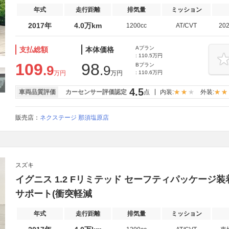
年式
走行距離
排気量
ミッション
2017年
4.0万km
1200cc
AT/CVT
20
Aプラン
支払総額
本体価格
: 110.5万円
109
98
Bプラン
.9
.9
万円
万円
: 110.6万円
4.5
車両品質評価
カーセンサー評価認定
点
内装:
外装:
販売店：
ネクステージ 那須塩原店
スズキ
イグニス 1.2 Fリミテッド セーフティパッケージ
サポート(衝突軽減
年式
走行距離
排気量
ミッション