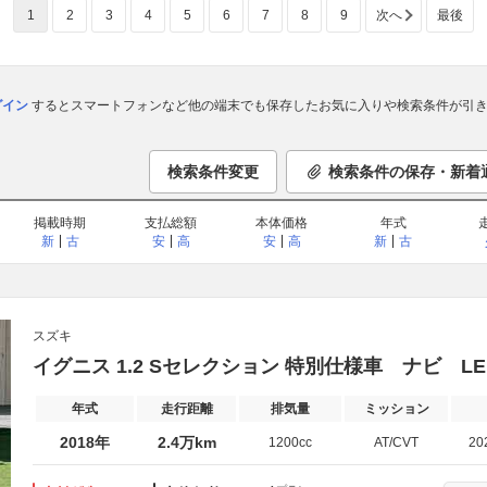
1
2
3
4
5
6
7
8
9
次へ
最後
ログイン
するとスマートフォンなど他の端末でも保存したお気に入りや検索条件が引き
検索条件変更
検索条件の保存・新着
掲載時期
支払総額
本体価格
年式
新
古
安
高
安
高
新
古
スズキ
イグニス 1.2 Sセレクション 特別仕様車 ナビ L
年式
走行距離
排気量
ミッション
2018年
2.4万km
1200cc
AT/CVT
20