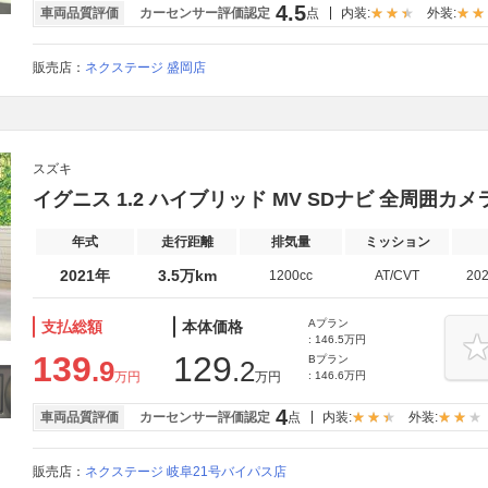
4.5
車両品質評価
カーセンサー評価認定
点
内装:
外装:
販売店：
ネクステージ 盛岡店
スズキ
イグニス 1.2 ハイブリッド MV SDナビ 全周囲カメ
年式
走行距離
排気量
ミッション
2021年
3.5万km
1200cc
AT/CVT
20
Aプラン
支払総額
本体価格
: 146.5万円
139
129
Bプラン
.9
.2
万円
万円
: 146.6万円
4
車両品質評価
カーセンサー評価認定
点
内装:
外装:
販売店：
ネクステージ 岐阜21号バイパス店