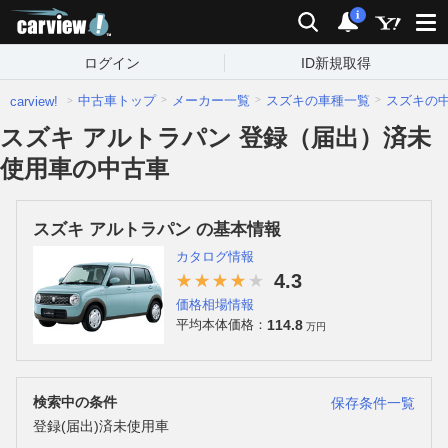
carview!
検索
通知
i
ログイン
ID新規取得
中古車トップ
メーカー一覧
スズキの車種一覧
スズキの
carview!
スズキ アルトラパン 登録（届出）済未
使用車の中古車
スズキ アルトラパン の基本情報
カタログ情報
4.3
価格相場情報
114.8
平均本体価格：
万円
検索中の条件
保存条件一覧
登録(届出)済未使用車