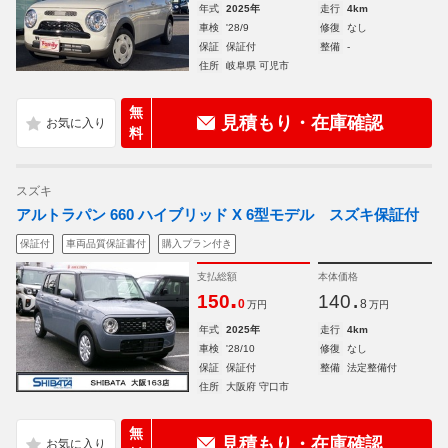
年式
2025年
走行
4km
車検
'28/9
修復
なし
保証
保証付
整備
-
住所
岐阜県 可児市
無
見積もり・在庫確認
料
スズキ
アルトラパン 660 ハイブリッド X 6型モデル スズキ保証付
保証付
車両品質保証書付
購入プラン付き
支払総額
本体価格
.
.
150
140
0
8
万円
万円
年式
2025年
走行
4km
車検
'28/10
修復
なし
保証
保証付
整備
法定整備付
住所
大阪府 守口市
無
見積もり・在庫確認