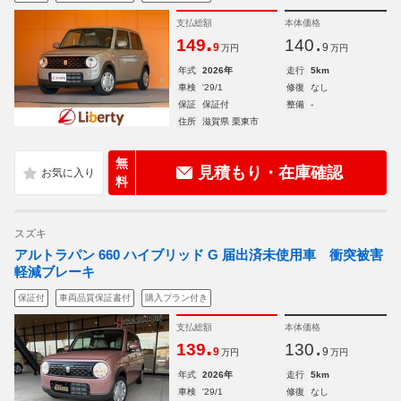
支払総額
本体価格
.
.
149
140
9
9
万円
万円
年式
2026年
走行
5km
車検
'29/1
修復
なし
保証
保証付
整備
-
住所
滋賀県 栗東市
無
見積もり・在庫確認
料
スズキ
アルトラパン 660 ハイブリッド G 届出済未使用車 衝突被害
軽減ブレーキ
保証付
車両品質保証書付
購入プラン付き
支払総額
本体価格
.
.
139
130
9
9
万円
万円
年式
2026年
走行
5km
車検
'29/1
修復
なし