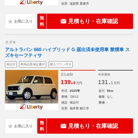
住所
滋賀県 栗東市
無
見積もり・在庫確認
料
スズキ
アルトラパン 660 ハイブリッド G 届出済未使用車 禁煙車 ス
ズキセーフティサ
保証付
車両品質保証書付
購入プラン付き
支払総額
本体価格
.
.
139
131
9
1
万円
万円
年式
2025年
走行
5km
車検
'28/12
修復
なし
保証
保証付
整備
-
住所
福井県 鯖江市
無
見積もり・在庫確認
料