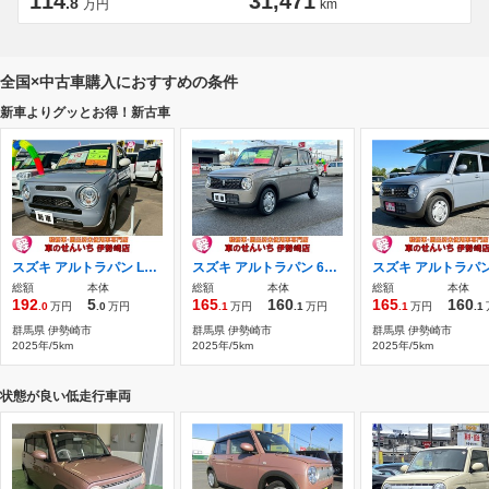
114
31,471
.8
万円
km
全国×中古車購入におすすめの条件
新車よりグッとお得！新古車
スズキ アルトラパン LC 660 ハイブリッド X
スズキ アルトラパン 660 ハイブリッド L
総額
本体
総額
本体
総額
本体
192
5
165
160
165
160
.0
万円
.0
万円
.1
万円
.1
万円
.1
万円
.1
群馬県 伊勢崎市
群馬県 伊勢崎市
群馬県 伊勢崎市
2025年/5km
2025年/5km
2025年/5km
状態が良い低走行車両