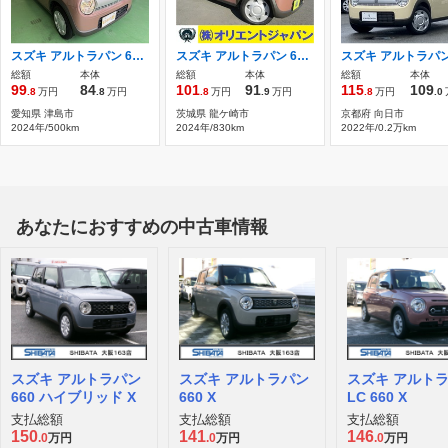
スズキ アルトラパン 660 G ワンオーナー 禁煙
スズキ アルトラパン 660 L ワンオーナー/衝突被害軽減ブレーキ/ディス
総額
本体
総額
本体
総額
本体
99
84
101
91
115
109
.8
万円
.8
万円
.8
万円
.9
万円
.8
万円
.0
愛知県 津島市
茨城県 龍ケ崎市
京都府 向日市
2024年/500km
2024年/830km
2022年/0.2万km
あなたにおすすめの中古車情報
スズキ アルトラパン
スズキ アルトラパン
スズキ アルト
660 ハイブリッド X
660 X
LC 660 X
支払総額
支払総額
支払総額
150
141
146
.0
万円
.0
万円
.0
万円