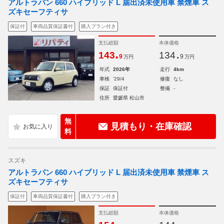
アルトラパン 660 ハイブリッド L 届出済未使用車 禁煙車 ス
ズキセーフティサ
保証付
車両品質保証書付
購入プラン付き
支払総額
本体価格
.
.
143
134
9
9
万円
万円
年式
2026年
走行
4km
車検
'29/4
修復
なし
保証
保証付
整備
-
住所
愛媛県 松山市
無
見積もり・在庫確認
料
スズキ
アルトラパン 660 ハイブリッド L 届出済未使用車 禁煙車 ス
ズキセーフティサ
保証付
車両品質保証書付
購入プラン付き
支払総額
本体価格