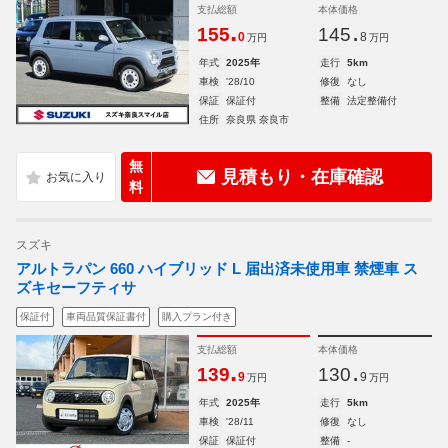
支払総額
本体価格
.
.
155
145
0
8
万円
万円
年式
2025年
走行
5km
車検
'28/10
修復
なし
保証
保証付
整備
法定整備付
住所
奈良県 奈良市
無
見積もり・在庫確認
料
スズキ
アルトラパン 660 ハイブリッド L 届出済未使用車 禁煙車 ス
ズキセーフティサ
保証付
車両品質保証書付
購入プラン付き
支払総額
本体価格
.
.
139
130
9
9
万円
万円
年式
2025年
走行
5km
車検
'28/11
修復
なし
保証
保証付
整備
-