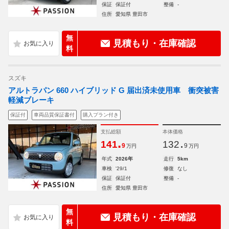
保証
保証付
整備
-
住所
愛知県 豊田市
無
見積もり・在庫確認
料
スズキ
アルトラパン 660 ハイブリッド G 届出済未使用車 衝突被害
軽減ブレーキ
保証付
車両品質保証書付
購入プラン付き
支払総額
本体価格
.
.
141
132
9
9
万円
万円
年式
2026年
走行
5km
車検
'29/1
修復
なし
保証
保証付
整備
-
住所
愛知県 豊田市
無
見積もり・在庫確認
料