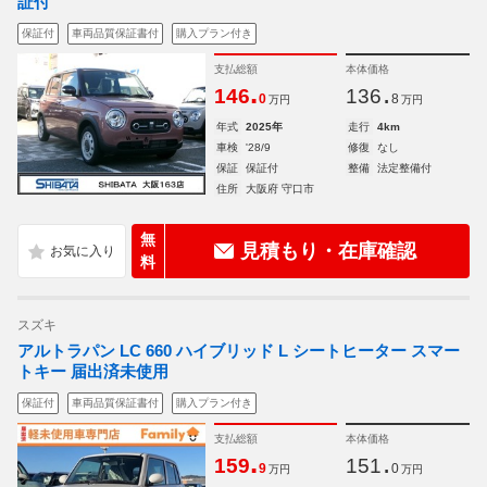
証付
保証付
車両品質保証書付
購入プラン付き
支払総額
本体価格
.
.
146
136
0
8
万円
万円
年式
2025年
走行
4km
車検
'28/9
修復
なし
保証
保証付
整備
法定整備付
住所
大阪府 守口市
無
見積もり・在庫確認
料
スズキ
アルトラパン LC 660 ハイブリッド L シートヒーター スマー
トキー 届出済未使用
保証付
車両品質保証書付
購入プラン付き
支払総額
本体価格
.
.
159
151
9
0
万円
万円