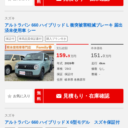
料
スズキ
アルトラパン 660 ハイブリッド L 衝突被害軽減ブレーキ 届出
済未使用車 シー
保証付
車両品質保証書付
購入プラン付き
支払総額
本体価格
.
.
159
151
9
0
万円
万円
年式
2026年
走行
4km
車検
'29/2
修復
なし
保証
保証付
整備
-
住所
岐阜県 各務原市
無
見積もり・在庫確認
料
スズキ
アルトラパン 660 ハイブリッド X 6型モデル スズキ保証付