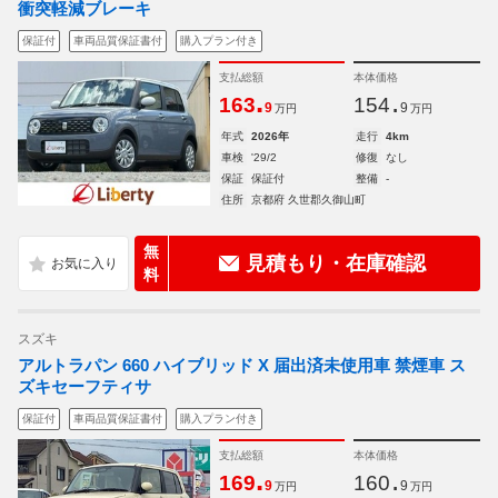
衝突軽減ブレーキ
保証付
車両品質保証書付
購入プラン付き
支払総額
本体価格
.
.
163
154
9
9
万円
万円
年式
2026年
走行
4km
車検
'29/2
修復
なし
保証
保証付
整備
-
住所
京都府 久世郡久御山町
無
見積もり・在庫確認
料
スズキ
アルトラパン 660 ハイブリッド X 届出済未使用車 禁煙車 ス
ズキセーフティサ
保証付
車両品質保証書付
購入プラン付き
支払総額
本体価格
.
.
169
160
9
9
万円
万円