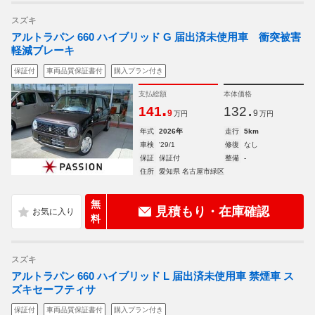
スズキ
アルトラパン 660 ハイブリッド G 届出済未使用車 衝突被害
軽減ブレーキ
保証付
車両品質保証書付
購入プラン付き
支払総額
本体価格
.
.
141
132
9
9
万円
万円
年式
2026年
走行
5km
車検
'29/1
修復
なし
保証
保証付
整備
-
住所
愛知県 名古屋市緑区
無
見積もり・在庫確認
料
スズキ
アルトラパン 660 ハイブリッド L 届出済未使用車 禁煙車 ス
ズキセーフティサ
保証付
車両品質保証書付
購入プラン付き