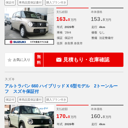
保証付
車両品質保証書付
購入プラン付き
支払総額
本体価格
.
.
163
153
0
8
万円
万円
年式
2026年
走行
4km
車検
'29/4
修復
なし
保証
保証付
整備
法定整備付
住所
奈良県 奈良市
無
見積もり・在庫確認
料
スズキ
アルトラパン 660 ハイブリッド X 6型モデル 2トーンルー
フ スズキ保証付
保証付
車両品質保証書付
購入プラン付き
支払総額
本体価格
.
.
170
160
0
8
万円
万円
年式
2026年
走行
4km