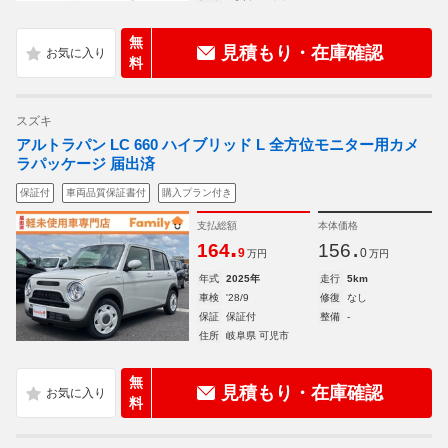
無
見積もり・在庫確認
料
スズキ
アルトラパン LC 660 ハイブリッド L 全方位モニター用カメ
ラパッケージ 届出済
保証付
車両品質保証書付
購入プラン付き
支払総額
本体価格
.
.
164
156
9
0
万円
万円
年式
2025年
走行
5km
車検
'28/9
修復
なし
保証
保証付
整備
-
住所
岐阜県 可児市
無
見積もり・在庫確認
料