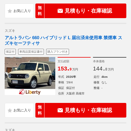
無
見積もり・在庫確認
料
スズキ
アルトラパン 660 ハイブリッド L 届出済未使用車 禁煙車 ス
ズキセーフティサ
保証付
車両品質保証書付
購入プラン付き
支払総額
本体価格
.
.
153
144
9
8
万円
万円
年式
2026年
走行
4km
車検
'29/4
修復
なし
保証
保証付
整備
-
住所
大阪府 高槻市
無
見積もり・在庫確認
料
スズキ