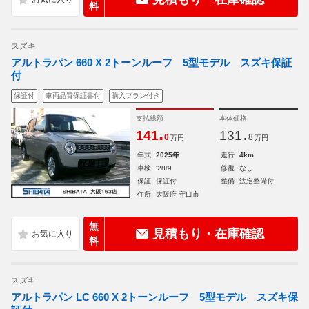
料
スズキ
アルトラパン 660 X 2トーンルーフ 5型モデル スズキ保証
付
保証付
車両品質保証書付
購入プラン付き
支払総額
本体価格
.
.
141
131
0
8
万円
万円
年式
2025年
走行
4km
車検
'28/9
修復
なし
保証
保証付
整備
法定整備付
住所
大阪府 守口市
無
見積もり・在庫確認
料
スズキ
アルトラパン LC 660 X 2トーンルーフ 5型モデル スズキ保