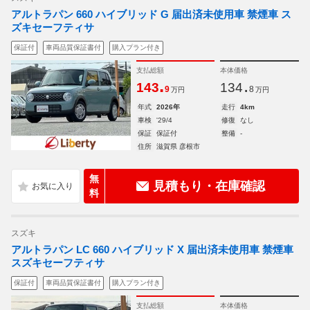
アルトラパン 660 ハイブリッド G 届出済未使用車 禁煙車 ス
ズキセーフティサ
保証付
車両品質保証書付
購入プラン付き
支払総額
本体価格
.
.
143
134
9
8
万円
万円
年式
2026年
走行
4km
車検
'29/4
修復
なし
保証
保証付
整備
-
住所
滋賀県 彦根市
無
見積もり・在庫確認
料
スズキ
アルトラパン LC 660 ハイブリッド X 届出済未使用車 禁煙車
スズキセーフティサ
保証付
車両品質保証書付
購入プラン付き
支払総額
本体価格