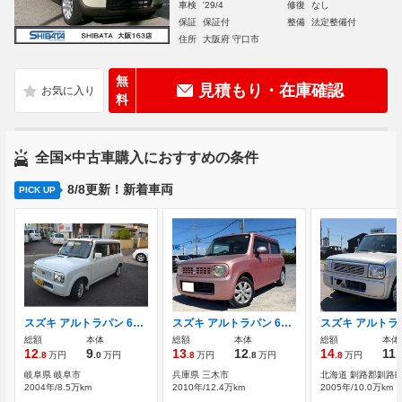
車検
'29/4
修復
なし
保証
保証付
整備
法定整備付
住所
大阪府 守口市
無
見積もり・在庫確認
料
全国×中古車購入におすすめの条件
8/8更新！新着車両
PICK UP
スズキ アルトラパン 660 X
スズキ アルトラパン 660 X リミテッド
総額
本体
総額
本体
総額
本体
12
9
13
12
14
11
.8
万円
.0
万円
.8
万円
.8
万円
.8
万円
.
岐阜県 岐阜市
兵庫県 三木市
北海道 釧路郡釧路
2004年/8.5万km
2010年/12.4万km
2005年/10.0万km