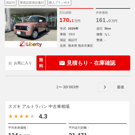
保証付
車両品質保証書付
購入プラン付き
支払総額
本体価格
.
.
170
161
1
0
万円
万円
年式
2026年
走行
5km
車検
'29/2
修復
なし
保証
保証付
整備
-
住所
熊本県 熊本市東区
無
見積もり・在庫確認
料
1
〜
30
/
663
件
スズキ アルトラパン 中古車相場
4.3
平均本体価格：
平均走行距離：