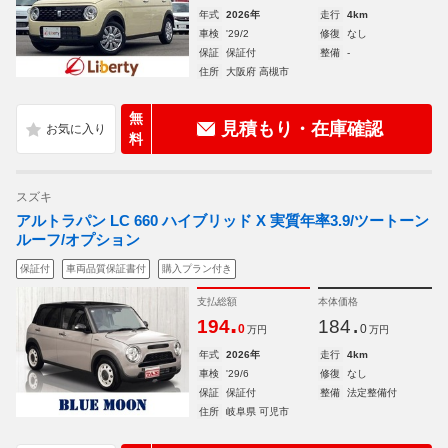
年式
2026年
走行
4km
車検
'29/2
修復
なし
保証
保証付
整備
-
住所
大阪府 高槻市
無
見積もり・在庫確認
料
スズキ
アルトラパン LC 660 ハイブリッド X 実質年率3.9/ツートーン
ルーフ/オプション
保証付
車両品質保証書付
購入プラン付き
支払総額
本体価格
.
.
194
184
0
0
万円
万円
年式
2026年
走行
4km
車検
'29/6
修復
なし
保証
保証付
整備
法定整備付
住所
岐阜県 可児市