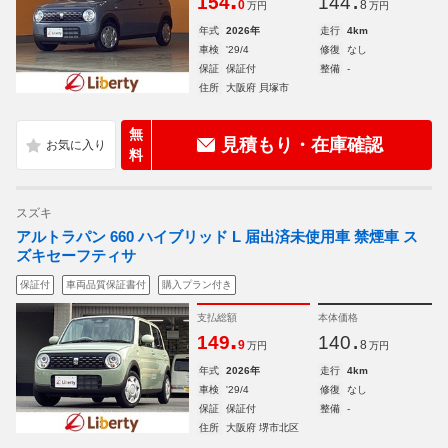
.
.
154
144
0
8
万円
万円
年式
2026年
走行
4km
車検
'29/4
修復
なし
保証
保証付
整備
-
住所
大阪府 貝塚市
無
見積もり・在庫確認
料
スズキ
アルトラパン 660 ハイブリッド L 届出済未使用車 禁煙車 ス
ズキセーフティサ
保証付
車両品質保証書付
購入プラン付き
支払総額
本体価格
.
.
149
140
9
8
万円
万円
年式
2026年
走行
4km
車検
'29/4
修復
なし
保証
保証付
整備
-
住所
大阪府 堺市北区