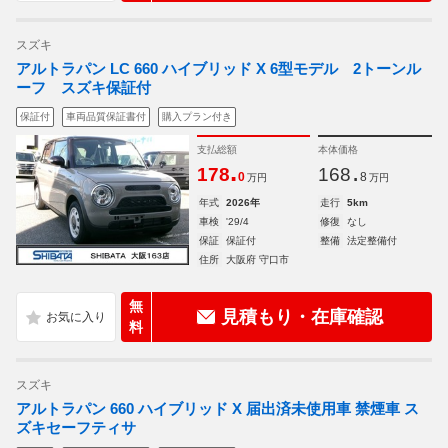
スズキ
アルトラパン LC 660 ハイブリッド X 6型モデル 2トーンル
ーフ スズキ保証付
保証付
車両品質保証書付
購入プラン付き
支払総額
本体価格
.
.
178
168
0
8
万円
万円
年式
2026年
走行
5km
車検
'29/4
修復
なし
保証
保証付
整備
法定整備付
住所
大阪府 守口市
無
見積もり・在庫確認
料
スズキ
アルトラパン 660 ハイブリッド X 届出済未使用車 禁煙車 ス
ズキセーフティサ