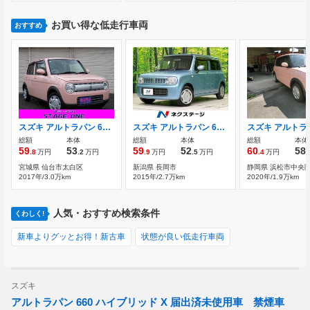
お買い得な低走行車両
おすすめ
スズキ アルトラパン 660 L アイドリングストップ シートヒーター
スズキ アルトラパン 660 G ETC CD再生オーディオ
総額
本体
総額
本体
総額
本体
59
53
59
52
60
58
.8
万円
.2
万円
.9
万円
.5
万円
.4
万円
.
宮城県 仙台市太白区
新潟県 長岡市
静岡県 浜松市中央
2017年/3.0万km
2015年/2.7万km
2020年/1.9万km
人気・おすすめ検索条件
くわしく!
新車よりグッとお得！新古車
状態が良い低走行車両
スズキ
アルトラパン 660 ハイブリッド X 届出済未使用車 禁煙車