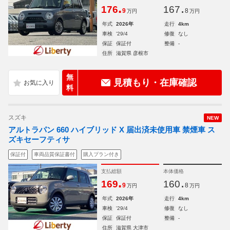
.
.
176
167
9
8
万円
万円
年式
2026年
走行
4km
車検
'29/4
修復
なし
保証
保証付
整備
-
住所
滋賀県 彦根市
無
見積もり・在庫確認
料
スズキ
NEW
アルトラパン 660 ハイブリッド X 届出済未使用車 禁煙車 ス
ズキセーフティサ
保証付
車両品質保証書付
購入プラン付き
支払総額
本体価格
.
.
169
160
9
8
万円
万円
年式
2026年
走行
4km
車検
'29/4
修復
なし
保証
保証付
整備
-
住所
滋賀県 大津市