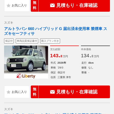
無
見積もり・在庫確認
料
スズキ
アルトラパン 660 ハイブリッド G 届出済未使用車 禁煙車 ス
ズキセーフティサ
保証付
車両品質保証書付
購入プラン付き
支払総額
本体価格
.
.
143
134
8
8
万円
万円
年式
2026年
走行
4km
車検
'29/3
修復
なし
保証
保証付
整備
-
住所
三重県 津市
無
見積もり・在庫確認
料
スズキ