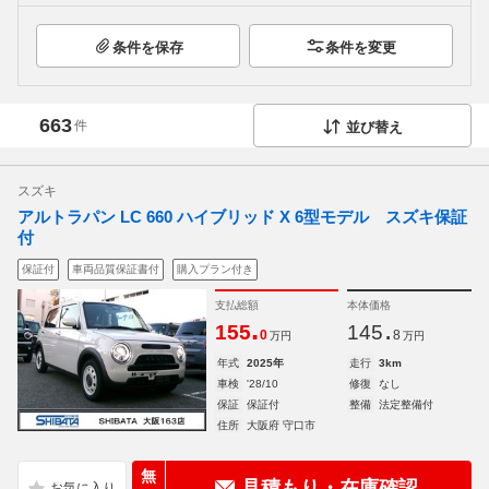
条件を保存
条件を変更
663
件
並び替え
スズキ
アルトラパン LC 660 ハイブリッド X 6型モデル スズキ保証
付
保証付
車両品質保証書付
購入プラン付き
支払総額
本体価格
.
.
155
145
0
8
万円
万円
年式
2025年
走行
3km
車検
'28/10
修復
なし
保証
保証付
整備
法定整備付
住所
大阪府 守口市
無
見積もり・在庫確認