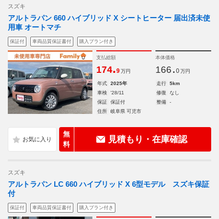
スズキ
アルトラパン 660 ハイブリッド X シートヒーター 届出済未使
用車 オートマチ
保証付
車両品質保証書付
購入プラン付き
支払総額
本体価格
.
.
174
166
9
0
万円
万円
年式
2025年
走行
5km
車検
'28/11
修復
なし
保証
保証付
整備
-
住所
岐阜県 可児市
無
見積もり・在庫確認
料
スズキ
アルトラパン LC 660 ハイブリッド X 6型モデル スズキ保証
付
保証付
車両品質保証書付
購入プラン付き