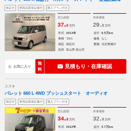
保証付
車両品質保証書付
購入プラン付き
支払総額
本体価格
.
.
37
29
6
8
万円
万円
年式
2013年
走行
8.5万km
車検
'28/1
修復
なし
保証
保証付
整備
法定整備付
住所
富山県 富山市
無
見積もり・在庫確認
料
スズキ
パレット 660 L 4WD プッシュスタート オーディオ
保証付
車両品質保証書付
購入プラン付き
支払総額
本体価格
.
.
34
32
8
8
万円
万円
年式
2012年
走行
5.7万km