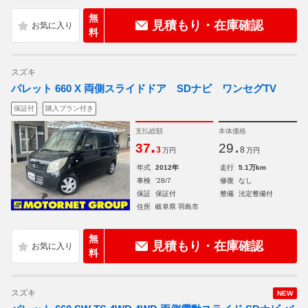
無
見積もり・在庫確認
料
スズキ
パレット 660 X 両側スライドドア SDナビ ワンセグTV
保証付
購入プラン付き
支払総額
本体価格
.
.
37
29
3
8
万円
万円
年式
2012年
走行
5.1万km
車検
'28/7
修復
なし
保証
保証付
整備
法定整備付
住所
岐阜県 羽島市
無
見積もり・在庫確認
料
スズキ
NEW