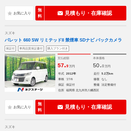
無
見積もり・在庫確認
料
スズキ
パレット 660 SW リミテッドII 禁煙車 SDナビ バックカメラ
保証付
車両品質保証書付
購入プラン付き
支払総額
本体価格
.
.
57
50
9
0
万円
万円
年式
2012年
走行
5.2万km
車検
'27/6
修復
なし
保証
保証付
整備
法定整備付
住所
福岡県 北九州市八幡西区
無
見積もり・在庫確認
料
スズキ