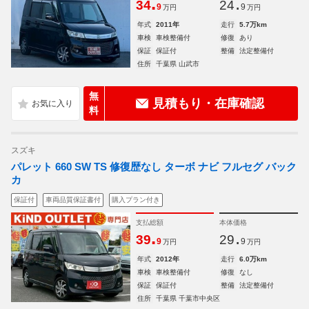
.
.
34
24
9
9
万円
万円
年式
2011年
走行
5.7万km
車検
車検整備付
修復
あり
保証
保証付
整備
法定整備付
住所
千葉県 山武市
無
見積もり・在庫確認
料
スズキ
パレット 660 SW TS 修復歴なし ターボ ナビ フルセグ バック
カ
保証付
車両品質保証書付
購入プラン付き
支払総額
本体価格
.
.
39
29
9
9
万円
万円
年式
2012年
走行
6.0万km
車検
車検整備付
修復
なし
保証
保証付
整備
法定整備付
住所
千葉県 千葉市中央区