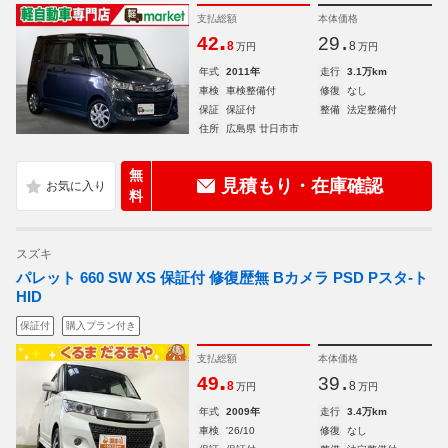
支払総額
本体価格
.
.
42
29
8
8
万円
万円
年式
2011年
走行
3.1万km
車検
車検整備付
修復
なし
保証
保証付
整備
法定整備付
住所
広島県 廿日市市
無
見積もり・在庫確認
料
スズキ
パレット 660 SW XS 保証付 修復歴無 Bカメラ PSD Pスタ-ト
HID
保証付
購入プラン付き
支払総額
本体価格
.
.
49
39
8
8
万円
万円
年式
2009年
走行
3.4万km
車検
'26/10
修復
なし