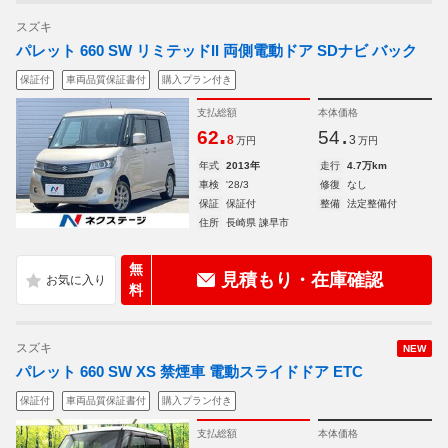
スズキ
パレット 660 SW リミテッドII 両側電動ドア SDナビ バック
保証付
車両品質保証書付
購入プラン付き
支払総額
本体価格
.
.
62
54
8
3
万円
万円
年式
2013年
走行
4.7万km
車検
'28/3
修復
なし
保証
保証付
整備
法定整備付
住所
長崎県 諫早市
無
見積もり・在庫確認
料
スズキ
NEW
パレット 660 SW XS 禁煙車 電動スライドドア ETC
保証付
車両品質保証書付
購入プラン付き
支払総額
本体価格