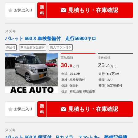
無
見積もり・在庫確認
料
スズキ
パレット 660 X 車検整備付 走行56900キロ
保証付
車両品質保証書付
購入プラン付き
支払総額
本体価格
.
.
30
25
0
0
万円
万円
年式
2011年
走行
5.7万km
車検
車検整備付
修復
あり
保証
保証付
整備
法定整備付
住所
和歌山県 和歌山市
無
見積もり・在庫確認
料
スズキ
パレット 660 X 保証付 Rカメラ スマ-トキ- 整備記録簿