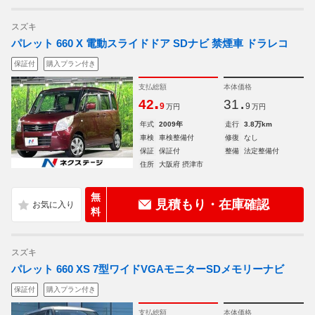
スズキ
パレット 660 X 電動スライドドア SDナビ 禁煙車 ドラレコ
保証付
購入プラン付き
支払総額
本体価格
.
.
42
31
9
9
万円
万円
年式
2009年
走行
3.8万km
車検
車検整備付
修復
なし
保証
保証付
整備
法定整備付
住所
大阪府 摂津市
無
見積もり・在庫確認
料
スズキ
パレット 660 XS 7型ワイドVGAモニターSDメモリーナビ
保証付
購入プラン付き
支払総額
本体価格