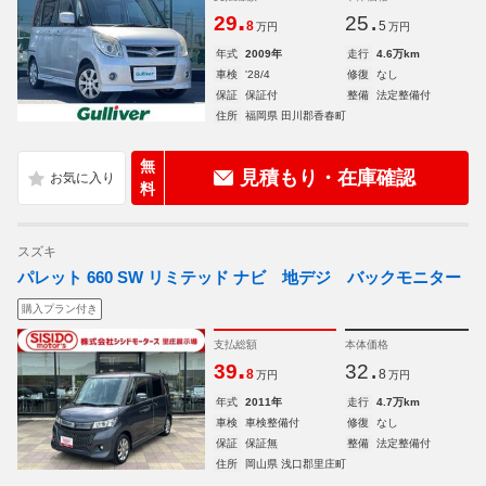
.
.
29
25
8
5
万円
万円
年式
2009年
走行
4.6万km
車検
'28/4
修復
なし
保証
保証付
整備
法定整備付
住所
福岡県 田川郡香春町
無
見積もり・在庫確認
料
スズキ
パレット 660 SW リミテッド ナビ 地デジ バックモニター
購入プラン付き
支払総額
本体価格
.
.
39
32
8
8
万円
万円
年式
2011年
走行
4.7万km
車検
車検整備付
修復
なし
保証
保証無
整備
法定整備付
住所
岡山県 浅口郡里庄町