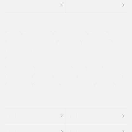
４ＷＤ
定期点検記録簿
ワンオーナーカー
福祉車両
メーカー系販売店取り扱い車
修復歴無し
アルミホイール
寒冷地仕様車
過給機設定モデル（ターボ・スーパーチャージャーなど)
ETC
CDプレーヤー
カーナビゲーション
禁煙車
法定整備付き
保証付き
エアバッグ
ディスチャージドランプ
支払総顔あり
クーポンあり
車両品質評価書付
新着車両