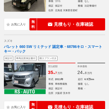
車検
'27/1
修復
なし
保証
保証付
整備
法定整備付
住所
北海道 河東郡音更町
無
見積もり・在庫確認
料
スズキ
パレット 660 SW リミテッド 認定車・68786キロ・スマート
キー・バック
保証付
車両品質保証書付
購入プラン付き
支払総額
本体価格
.
.
35
24
7
8
万円
万円
年式
2011年
走行
6.9万km
車検
車検整備無
修復
なし
保証
保証付
整備
-
住所
大阪府 茨木市
無
見積もり・在庫確認