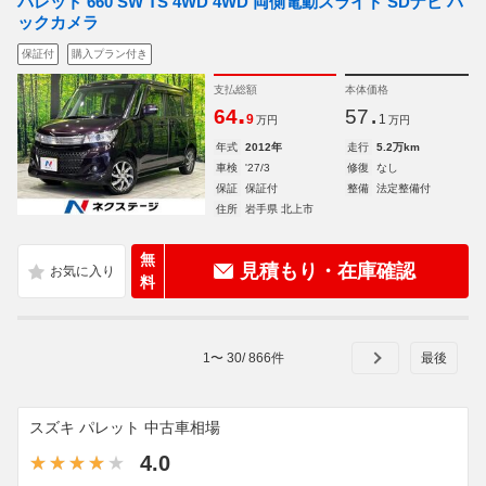
パレット 660 SW TS 4WD 4WD 両側電動スライド SDナビ バ
ックカメラ
保証付
購入プラン付き
支払総額
本体価格
.
.
64
57
9
1
万円
万円
年式
2012年
走行
5.2万km
車検
'27/3
修復
なし
保証
保証付
整備
法定整備付
住所
岩手県 北上市
無
見積もり・在庫確認
料
1
〜
30
/
866
件
スズキ パレット 中古車相場
4.0