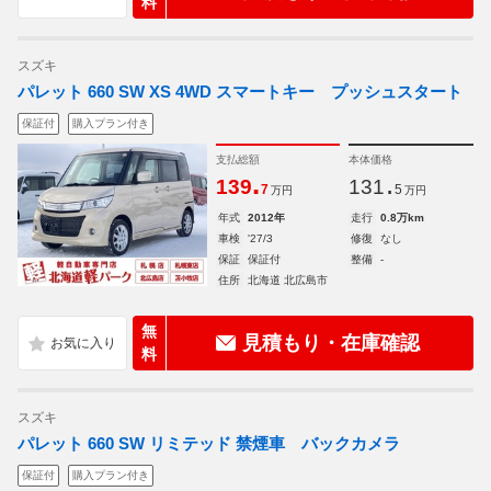
料
スズキ
パレット 660 SW XS 4WD スマートキー プッシュスタート
保証付
購入プラン付き
支払総額
本体価格
.
.
139
131
7
5
万円
万円
年式
2012年
走行
0.8万km
車検
'27/3
修復
なし
保証
保証付
整備
-
住所
北海道 北広島市
無
見積もり・在庫確認
料
スズキ
パレット 660 SW リミテッド 禁煙車 バックカメラ
保証付
購入プラン付き