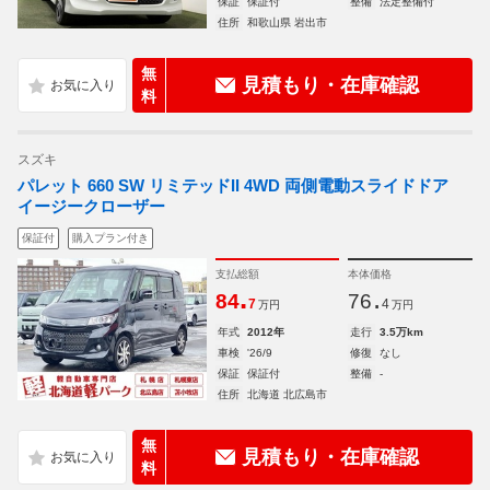
保証
保証付
整備
法定整備付
住所
和歌山県 岩出市
無
見積もり・在庫確認
料
スズキ
パレット 660 SW リミテッドII 4WD 両側電動スライドドア
イージークローザー
保証付
購入プラン付き
支払総額
本体価格
.
.
84
76
7
4
万円
万円
年式
2012年
走行
3.5万km
車検
'26/9
修復
なし
保証
保証付
整備
-
住所
北海道 北広島市
無
見積もり・在庫確認
料