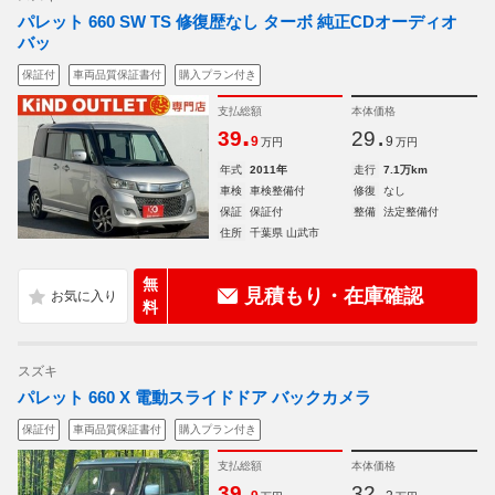
パレット 660 SW TS 修復歴なし ターボ 純正CDオーディオ
バッ
保証付
車両品質保証書付
購入プラン付き
支払総額
本体価格
.
.
39
29
9
9
万円
万円
年式
2011年
走行
7.1万km
車検
車検整備付
修復
なし
保証
保証付
整備
法定整備付
住所
千葉県 山武市
無
見積もり・在庫確認
料
スズキ
パレット 660 X 電動スライドドア バックカメラ
保証付
車両品質保証書付
購入プラン付き
支払総額
本体価格
.
.
39
32