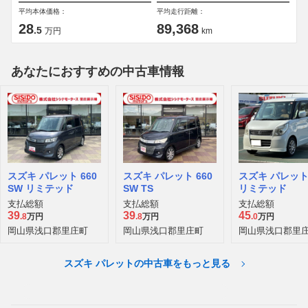
平均本体価格：
平均走行距離：
28
89,368
.5
万円
km
あなたにおすすめの中古車情報
スズキ パレット 660
スズキ パレット 660
スズキ パレット 
SW リミテッド
SW TS
リミテッド
支払総額
支払総額
支払総額
39
39
45
.8
万円
.8
万円
.0
万円
岡山県浅口郡里庄町
岡山県浅口郡里庄町
岡山県浅口郡里
スズキ パレットの中古車をもっと見る