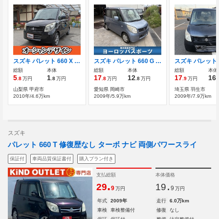
スズキ パレット 660 X 自社/ローン/対応/甲府/両側スライドア
スズキ パレット 660 G スマートキー
スズキ パレット 6
総額
本体
総額
本体
総額
本体
5
1
17
12
17
16
.8
万円
.8
万円
.8
万円
.8
万円
.9
万円
.
山梨県 甲府市
愛知県 岡崎市
埼玉県 羽生市
2010年/4.6万km
2009年/5.9万km
2009年/7.9万km
スズキ
パレット 660 T 修復歴なし ターボ ナビ 両側パワースライ
保証付
車両品質保証書付
購入プラン付き
支払総額
本体価格
.
.
29
19
9
9
万円
万円
年式
2009年
走行
6.0万km
車検
車検整備付
修復
なし