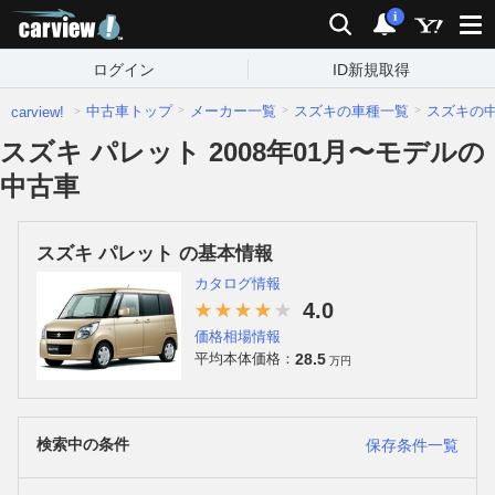
carview!
検索
通知
i
ログイン
ID新規取得
中古車トップ
メーカー一覧
スズキの車種一覧
スズキの
carview!
スズキ パレット 2008年01月〜モデルの
中古車
スズキ パレット の基本情報
カタログ情報
4.0
価格相場情報
28.5
平均本体価格：
万円
検索中の条件
保存条件一覧