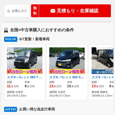
無
見積もり・在庫確認
料
全国×中古車購入におすすめの条件
8/7更新！新着車両
PICK UP
スズキ パレット 660 T ターボ HDDナビ DVD再生 電動スライドドア
スズキ パレット 660 SW XS HDDナビ BluetoothフルセグTV電動スライド
総額
本体
総額
本体
総額
本体
11
8
13
10
13
8
.0
万円
.0
万円
.0
万円
.0
万円
.8
万円
.8
福岡県 古賀市
福岡県 古賀市
愛知県 岡崎市
2011年/9.1万km
2012年/14.7万km
2008年/12.1万km
お買い得な低走行車両
おすすめ