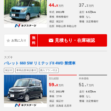
.
.
44
37
9
3
万円
万円
年式
2011年
走行
6.5万km
車検
車検整備付
修復
なし
保証
保証付
整備
法定整備付
住所
和歌山県 和歌山市
無
見積もり・在庫確認
料
スズキ
パレット 660 SW リミテッドII 4WD 禁煙車
保証付
車両品質保証書付
購入プラン付き
支払総額
本体価格
.
.
59
51
8
7
万円
万円
年式
2011年
走行
6.8万km
車検
'27/9
修復
なし
保証
保証付
整備
法定整備付
住所
北海道 北見市