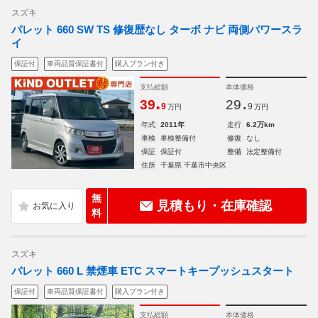
スズキ
パレット 660 SW TS 修復歴なし ターボ ナビ 両側パワースラ
イ
保証付
車両品質保証書付
購入プラン付き
支払総額
本体価格
.
.
39
29
9
9
万円
万円
年式
2011年
走行
6.2万km
車検
車検整備付
修復
なし
保証
保証付
整備
法定整備付
住所
千葉県 千葉市中央区
無
見積もり・在庫確認
料
スズキ
パレット 660 L 禁煙車 ETC スマートキープッシュスタート
保証付
車両品質保証書付
購入プラン付き
支払総額
本体価格