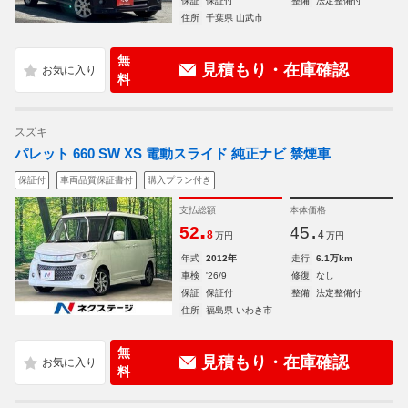
保証
保証付
整備
法定整備付
住所
千葉県 山武市
無
見積もり・在庫確認
料
スズキ
パレット 660 SW XS 電動スライド 純正ナビ 禁煙車
保証付
車両品質保証書付
購入プラン付き
支払総額
本体価格
.
.
52
45
8
4
万円
万円
年式
2012年
走行
6.1万km
車検
'26/9
修復
なし
保証
保証付
整備
法定整備付
住所
福島県 いわき市
無
見積もり・在庫確認
料