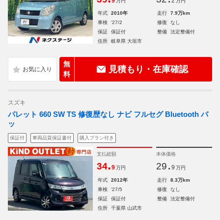
9
2
万円
万円
年式
2010年
走行
7.9万km
車検
'27/2
修復
なし
保証
保証付
整備
法定整備付
住所
岐阜県 大垣市
無
見積もり・在庫確認
料
スズキ
パレット 660 SW TS 修復歴なし ナビ フルセグ Bluetooth バ
ッ
保証付
車両品質保証書付
購入プラン付き
支払総額
本体価格
.
.
34
29
9
9
万円
万円
年式
2012年
走行
8.3万km
車検
'27/5
修復
なし
保証
保証付
整備
法定整備付
住所
千葉県 山武市