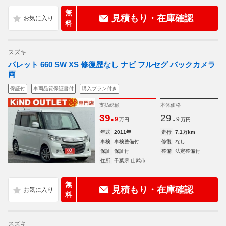
無
見積もり・在庫確認
料
スズキ
パレット 660 SW XS 修復歴なし ナビ フルセグ バックカメラ
両
保証付
車両品質保証書付
購入プラン付き
支払総額
本体価格
.
.
39
29
9
9
万円
万円
年式
2011年
走行
7.1万km
車検
車検整備付
修復
なし
保証
保証付
整備
法定整備付
住所
千葉県 山武市
無
見積もり・在庫確認
料
スズキ