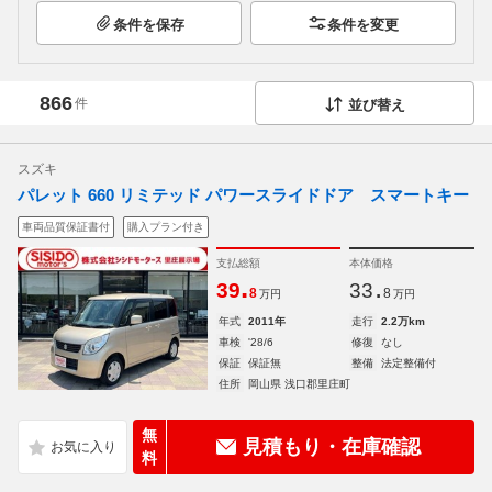
条件を保存
条件を変更
866
件
並び替え
スズキ
パレット 660 リミテッド パワースライドドア スマートキー
車両品質保証書付
購入プラン付き
支払総額
本体価格
.
.
39
33
8
8
万円
万円
年式
2011年
走行
2.2万km
車検
'28/6
修復
なし
保証
保証無
整備
法定整備付
住所
岡山県 浅口郡里庄町
無
見積もり・在庫確認
料