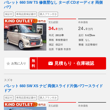
パレット 660 SW TS 修復歴なし ターボ CDオーディオ 両側
パワ
保証付
車両品質保証書付
購入プラン付き
支払総額
本体価格
.
.
34
24
9
9
万円
万円
年式
2011年
走行
5.6万km
車検
車検整備付
修復
なし
保証
保証付
整備
法定整備付
住所
千葉県 市原市
無
見積もり・在庫確認
料
スズキ
パレット 660 SW XS ナビ 両側スライド片側パワースライド
ドア
保証付
車両品質保証書付
購入プラン付き
支払総額
本体価格