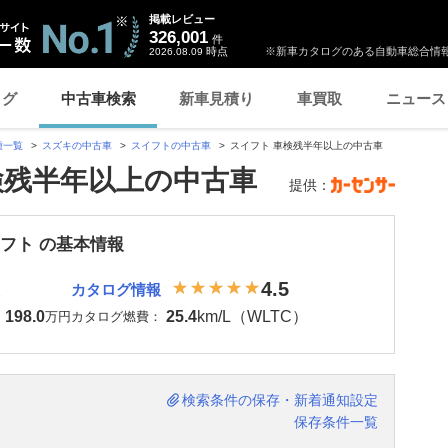
掲載レビュー
326,001
件
時点
※新車カタログのある自動車総合情報
2026.08.09
ログ
中古車検索
新車見積り
車買取
ニュース
種一覧
スズキの中古車
スイフトの中古車
スイフト 車検残半年以上の中古車
検残半年以上の中古車
提供：
イフト の基本情報
4.5
カタログ情報
198.0
25.4
km/L（WLTC）
：
万円
カタログ燃費：
検索条件の保存・新着通知設定
保存条件一覧