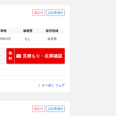
保証付
法定整備付
車検
修復歴
販売地域
29年3月
なし
奈良県
無
見積もり・在庫確認
料
クーポン
フェア
保証付
法定整備付