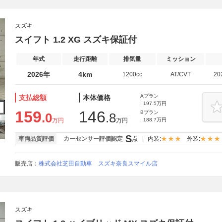
スズキ
スイフト 1.2 XG スズキ保証付
年式
走行距離
排気量
ミッション
2026年
4km
1200cc
AT/CVT
20
Aプラン
支払総額
本体価格
: 197.5万円
159
146
Bプラン
.0
.8
万円
万円
: 188.7万円
S
車両品質評価
カーセンサー評価認定
点
内装:
外装:
販売店：
株式会社芝田自動車 スズキ奈良スマイル店
スズキ