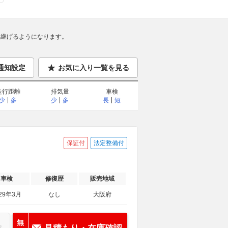
継げるようになります。
通知設定
お気に入り一覧を見る
走行距離
排気量
車検
少
多
少
多
長
短
保証付
法定整備付
車検
修復歴
販売地域
29年3月
なし
大阪府
無