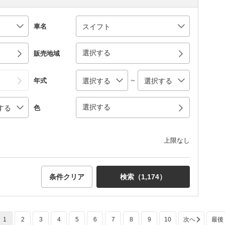
車名
選択する
販売地域
～
年式
選択する
色
上限なし
条件クリア
検索（
1,174
）
1
2
3
4
5
6
7
8
9
10
次へ
最後