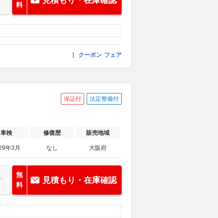
見積もり・在庫確認
料
クーポン
フェア
保証付
法定整備付
車検
修復歴
販売地域
29年3月
なし
大阪府
無
見積もり・在庫確認
料