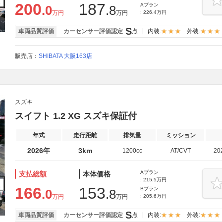
200
187
Aプラン
.0
.8
万円
万円
: 226.4万円
S
車両品質評価
カーセンサー評価認定
点
内装:
外装:
販売店：
SHIBATA 大阪163店
スズキ
スイフト 1.2 XG スズキ保証付
年式
走行距離
排気量
ミッション
2026年
3km
1200cc
AT/CVT
20
Aプラン
支払総額
本体価格
: 215.5万円
166
153
Bプラン
.0
.8
万円
万円
: 205.6万円
S
車両品質評価
カーセンサー評価認定
点
内装:
外装: