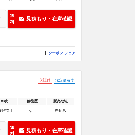
無
見積もり・在庫確認
料
クーポン
フェア
保証付
法定整備付
車検
修復歴
販売地域
29年3月
なし
奈良県
無
見積もり・在庫確認
料