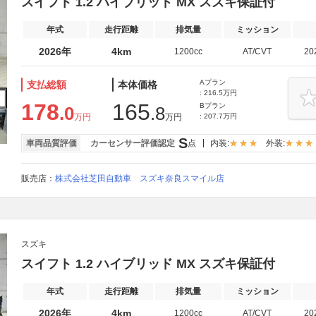
スイフト 1.2 ハイブリッド MX スズキ保証付
年式
走行距離
排気量
ミッション
2026年
4km
1200cc
AT/CVT
20
Aプラン
支払総額
本体価格
: 216.5万円
178
165
Bプラン
.0
.8
万円
万円
: 207.7万円
S
車両品質評価
カーセンサー評価認定
点
内装:
外装:
販売店：
株式会社芝田自動車 スズキ奈良スマイル店
スズキ
スイフト 1.2 ハイブリッド MX スズキ保証付
年式
走行距離
排気量
ミッション
2026年
4km
1200cc
AT/CVT
20