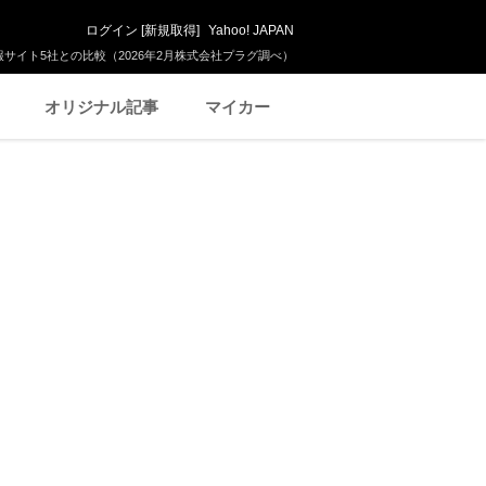
ログイン
[
新規取得
]
Yahoo! JAPAN
サイト5社との比較（2026年2月株式会社プラグ調べ）
オリジナル記事
マイカー