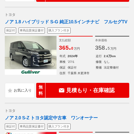
トヨタ
ノア 1.8 ハイブリッド S-G 純正10.5インチナビ フルセグTV
保証付
車両品質保証書付
購入プラン付き
支払総額
本体価格
.
.
365
358
0
5
万円
万円
年式
2024年
走行
2.6万km
車検
'27/1
修復
なし
保証
保証付
整備
法定整備付
住所
千葉県 木更津市
無
見積もり・在庫確認
料
トヨタ
ノア 2.0 S-Z トヨタ認定中古車 ワンオーナー
保証付
車両品質保証書付
購入プラン付き