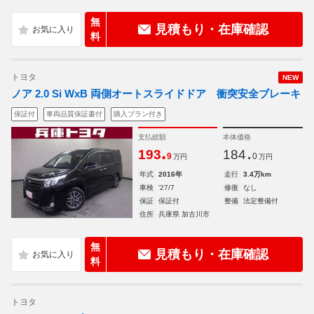
無
見積もり・在庫確認
料
トヨタ
NEW
ノア 2.0 Si WxB 両側オートスライドドア 衝突安全ブレーキ
保証付
車両品質保証書付
購入プラン付き
支払総額
本体価格
.
.
193
184
9
0
万円
万円
年式
2016年
走行
3.4万km
車検
'27/7
修復
なし
保証
保証付
整備
法定整備付
住所
兵庫県 加古川市
無
見積もり・在庫確認
料
トヨタ