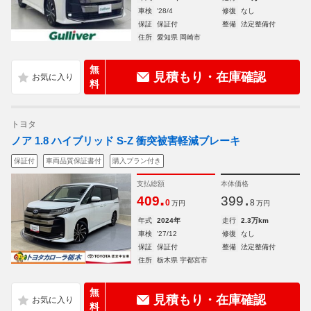
車検
'28/4
修復
なし
保証
保証付
整備
法定整備付
住所
愛知県 岡崎市
無
見積もり・在庫確認
料
トヨタ
ノア 1.8 ハイブリッド S-Z 衝突被害軽減ブレーキ
保証付
車両品質保証書付
購入プラン付き
支払総額
本体価格
.
.
409
399
0
8
万円
万円
年式
2024年
走行
2.3万km
車検
'27/12
修復
なし
保証
保証付
整備
法定整備付
住所
栃木県 宇都宮市
無
見積もり・在庫確認
料