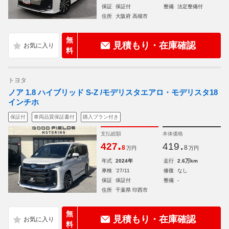
保証
保証付
整備
法定整備付
住所
大阪府 高槻市
無
見積もり・在庫確認
料
トヨタ
ノア 1.8 ハイブリッド S-Z /モデリスタエアロ・モデリスタ18
インチホ
保証付
車両品質保証書付
購入プラン付き
支払総額
本体価格
.
.
427
419
8
8
万円
万円
年式
2024年
走行
2.6万km
車検
'27/11
修復
なし
保証
保証付
整備
-
住所
千葉県 印西市
無
見積もり・在庫確認
料