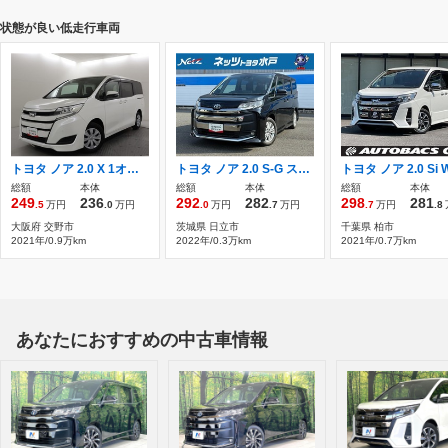
状態が良い低走行車両
トヨタ ノア 2.0 X 1オーナー/走行約0.8万キロ/8人乗り/ドラレ
トヨタ ノア 2.0 S-G スペアタイヤ付き/ETC付き/ユニバーサルス
総額
本体
総額
本体
総額
本体
249
236
292
282
298
281
.5
万円
.0
万円
.0
万円
.7
万円
.7
万円
.8
大阪府 交野市
茨城県 日立市
千葉県 柏市
2021年/0.9万km
2022年/0.3万km
2021年/0.7万km
あなたにおすすめの中古車情報