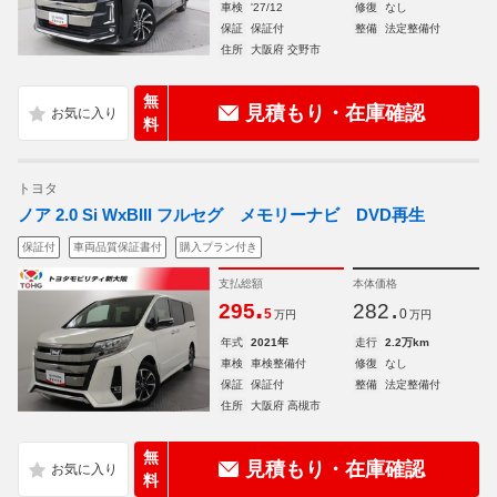
車検
'27/12
修復
なし
保証
保証付
整備
法定整備付
住所
大阪府 交野市
無
見積もり・在庫確認
料
トヨタ
ノア 2.0 Si WxBIII フルセグ メモリーナビ DVD再生
保証付
車両品質保証書付
購入プラン付き
支払総額
本体価格
.
.
295
282
5
0
万円
万円
年式
2021年
走行
2.2万km
車検
車検整備付
修復
なし
保証
保証付
整備
法定整備付
住所
大阪府 高槻市
無
見積もり・在庫確認
料