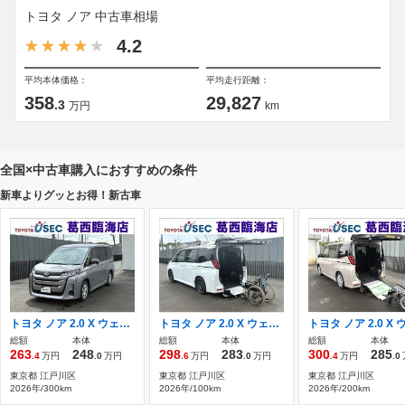
トヨタ ノア 中古車相場
4.2
平均本体価格：
平均走行距離：
358
29,827
.3
万円
km
全国×中古車購入におすすめの条件
新車よりグッとお得！新古車
トヨタ ノア 2.0 X ウェルキャブ ウェルジョイン+助手席リフトアップチルトシート 元展示車 TSS オーディオレス ステップ
トヨタ ノア 2.0 X ウェルキャブ 車いす仕様車 タイプII サードシート付 ショートスロープ TSS ディスプレイオーディオ Bカメラ
総額
本体
総額
本体
総額
本体
263
248
298
283
300
285
.4
万円
.0
万円
.6
万円
.0
万円
.4
万円
.0
東京都 江戸川区
東京都 江戸川区
東京都 江戸川区
2026年/300km
2026年/100km
2026年/200km