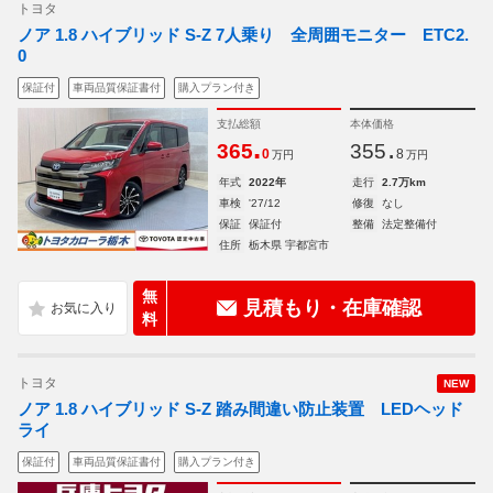
トヨタ
ノア 1.8 ハイブリッド S-Z 7人乗り 全周囲モニター ETC2.
0
保証付
車両品質保証書付
購入プラン付き
支払総額
本体価格
.
.
365
355
0
8
万円
万円
年式
2022年
走行
2.7万km
車検
'27/12
修復
なし
保証
保証付
整備
法定整備付
住所
栃木県 宇都宮市
無
見積もり・在庫確認
料
トヨタ
NEW
ノア 1.8 ハイブリッド S-Z 踏み間違い防止装置 LEDヘッド
ライ
保証付
車両品質保証書付
購入プラン付き