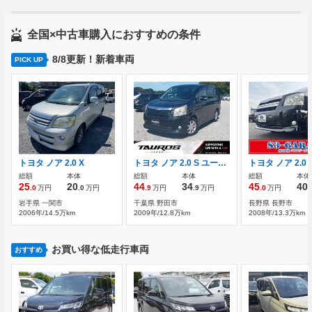
全国×中古車購入におすすめの条件
8/8更新！新着車両
PICK UP
トヨタ ノア 2.0 X
トヨタ ノア 2.0 S ユーザー買取車 ナビ バックカメラ
総額
本体
総額
本体
総額
本体
25
20
44
34
45
40
.0
万円
.0
万円
.9
万円
.9
万円
.0
万円
.
岩手県 一関市
千葉県 野田市
長野県 長野市
2006年/14.5万km
2009年/12.8万km
2008年/13.3万km
お買い得な低走行車両
おすすめ