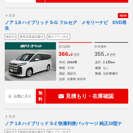
トヨタ
NEW
ノア 1.8 ハイブリッド S-G フルセグ メモリーナビ DVD再
生
保証付
車両品質保証書付
購入プラン付き
支払総額
本体価格
.
.
366
355
6
8
万円
万円
年式
2022年
走行
2.3万km
車検
'27/9
修復
なし
保証
保証付
整備
法定整備付
住所
兵庫県 伊丹市
無
見積もり・在庫確認
料
トヨタ
ノア 1.8 ハイブリッド S-Z 快適利便パッケージ 純正10型ナ
保証付
車両品質保証書付
購入プラン付き