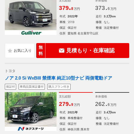
支払総額
本体価格
.
.
379
373
8
6
万円
万円
年式
2022年
走行
3.2万km
車検
'27/3
修復
なし
保証
保証付
整備
法定整備付
住所
愛知県 名古屋市守山区
無
見積もり・在庫確認
料
トヨタ
ノア 2.0 Si WxBIII 禁煙車 純正10型ナビ 両側電動ドア
保証付
車両品質保証書付
購入プラン付き
支払総額
本体価格
.
.
279
262
9
6
万円
万円
年式
2021年
走行
3.4万km
車検
車検整備付
修復
なし
保証
保証付
整備
法定整備付
住所
神奈川県 厚木市