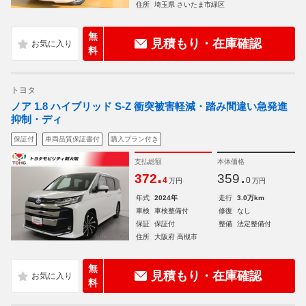
住所
埼玉県 さいたま市緑区
無
見積もり・在庫確認
料
トヨタ
ノア 1.8 ハイブリッド S-Z 衝突被害軽減・踏み間違い急発進
抑制・ディ
保証付
車両品質保証書付
購入プラン付き
支払総額
本体価格
.
.
372
359
4
0
万円
万円
年式
2024年
走行
3.0万km
車検
車検整備付
修復
なし
保証
保証付
整備
法定整備付
住所
大阪府 高槻市
無
見積もり・在庫確認
料