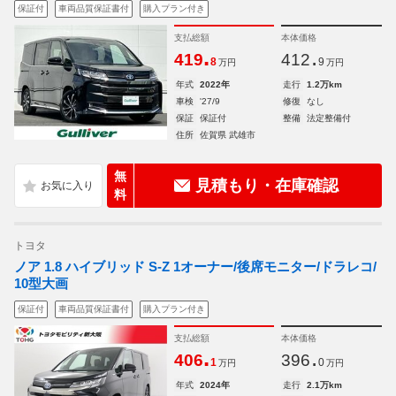
保証付
車両品質保証書付
購入プラン付き
支払総額
本体価格
.
.
419
412
8
9
万円
万円
年式
2022年
走行
1.2万km
車検
'27/9
修復
なし
保証
保証付
整備
法定整備付
住所
佐賀県 武雄市
無
見積もり・在庫確認
料
トヨタ
ノア 1.8 ハイブリッド S-Z 1オーナー/後席モニター/ドラレコ/
10型大画
保証付
車両品質保証書付
購入プラン付き
支払総額
本体価格
.
.
406
396
1
0
万円
万円
年式
2024年
走行
2.1万km