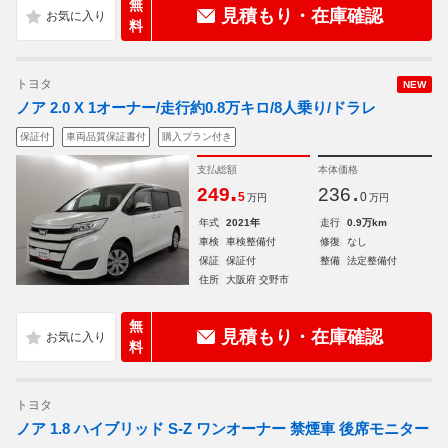
無
見積もり・在庫確認
料
トヨタ
NEW
ノア 2.0 X 1オーナー/走行約0.8万キロ/8人乗り/ドラレ
保証付
車両品質保証書付
購入プラン付き
支払総額
本体価格
.
.
249
236
5
0
万円
万円
年式
2021年
走行
0.9万km
車検
車検整備付
修復
なし
保証
保証付
整備
法定整備付
住所
大阪府 交野市
無
見積もり・在庫確認
料
トヨタ
ノア 1.8 ハイブリッド S-Z ワンオーナー 禁煙車 後席モニター