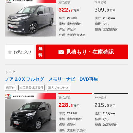
支払総額
本体価格
.
.
322
309
7
0
万円
万円
年式
2023年
走行
2.6万km
車検
車検整備付
修復
なし
保証
保証付
整備
法定整備付
住所
大阪府 茨木市
無
見積もり・在庫確認
料
トヨタ
ノア 2.0 X フルセグ メモリーナビ DVD再生
保証付
車両品質保証書付
購入プラン付き
支払総額
本体価格
.
.
228
215
5
0
万円
万円
年式
2021年
走行
2.6万km
車検
車検整備付
修復
なし
保証
保証付
整備
法定整備付
住所
大阪府 箕面市