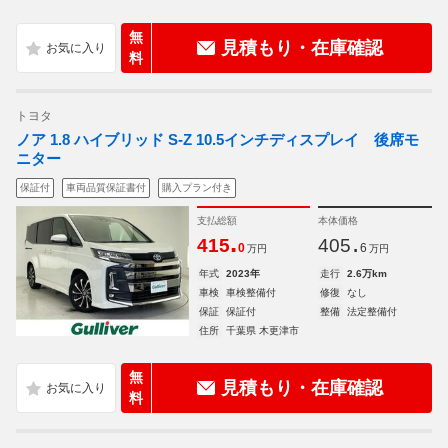
無
見積もり・在庫確認
料
トヨタ
ノア 1.8 ハイブリッド S-Z 10.5インチディスプレイ 後席モ
ニター
保証付
車両品質保証書付
購入プラン付き
支払総額
本体価格
.
.
415
405
0
6
万円
万円
年式
2023年
走行
2.6万km
車検
車検整備付
修復
なし
保証
保証付
整備
法定整備付
住所
千葉県 木更津市
無
見積もり・在庫確認
料