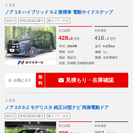
トヨタ
ノア 1.8 ハイブリッド S-Z 禁煙車 電動サイドステップ
保証付
車両品質保証書付
購入プラン付き
支払総額
本体価格
.
.
428
416
8
2
万円
万円
年式
2025年
走行
0.6万km
車検
'28/5
修復
なし
保証
保証付
整備
法定整備付
住所
宮城県 宮城郡利府町
無
見積もり・在庫確認
料
トヨタ
ノア 2.0 S-Z モデリスタ 純正10型ナビ 両側電動ドア
保証付
車両品質保証書付
購入プラン付き
支払総額
本体価格
.
.