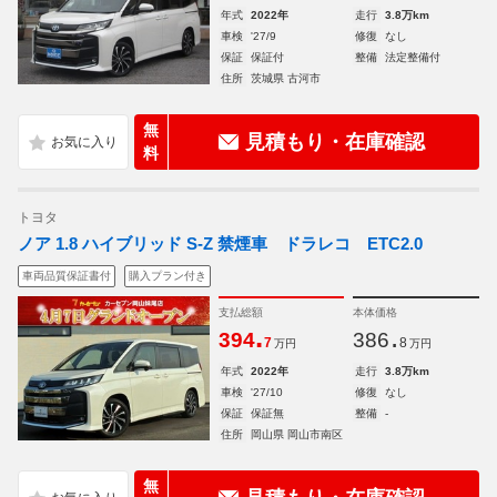
年式
2022年
走行
3.8万km
車検
'27/9
修復
なし
保証
保証付
整備
法定整備付
住所
茨城県 古河市
無
見積もり・在庫確認
料
トヨタ
ノア 1.8 ハイブリッド S-Z 禁煙車 ドラレコ ETC2.0
車両品質保証書付
購入プラン付き
支払総額
本体価格
.
.
394
386
7
8
万円
万円
年式
2022年
走行
3.8万km
車検
'27/10
修復
なし
保証
保証無
整備
-
住所
岡山県 岡山市南区
無