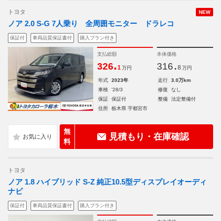
トヨタ
NEW
ノア 2.0 S-G 7人乗り 全周囲モニター ドラレコ
保証付
車両品質保証書付
購入プラン付き
支払総額
本体価格
.
.
326
316
1
8
万円
万円
年式
2023年
走行
3.0万km
車検
'28/3
修復
なし
保証
保証付
整備
法定整備付
住所
栃木県 宇都宮市
無
見積もり・在庫確認
料
トヨタ
ノア 1.8 ハイブリッド S-Z 純正10.5型ディスプレイオーディ
ナビ
保証付
車両品質保証書付
購入プラン付き