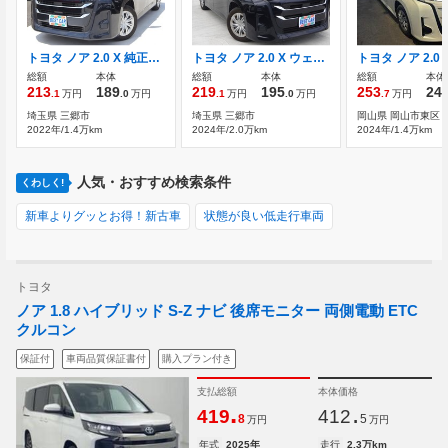
トヨタ ノア 2.0 X 純正8インチマルチメディア
トヨタ ノア 2.0 X ウェルキャブ サイドリフトアップチルトシート車 純正8インチマルチメディア
総額
本体
総額
本体
総額
本体
213
189
219
195
253
24
.1
万円
.0
万円
.1
万円
.0
万円
.7
万円
埼玉県 三郷市
埼玉県 三郷市
岡山県 岡山市東区
2022年/1.4万km
2024年/2.0万km
2024年/1.4万km
人気・おすすめ検索条件
くわしく!
新車よりグッとお得！新古車
状態が良い低走行車両
トヨタ
ノア 1.8 ハイブリッド S-Z ナビ 後席モニター 両側電動 ETC
クルコン
保証付
車両品質保証書付
購入プラン付き
支払総額
本体価格
.
.
419
412
8
5
万円
万円
年式
2025年
走行
2.3万km