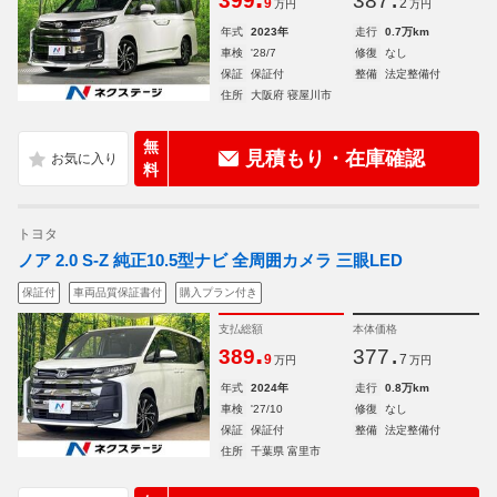
399
387
9
2
万円
万円
年式
2023年
走行
0.7万km
車検
'28/7
修復
なし
保証
保証付
整備
法定整備付
住所
大阪府 寝屋川市
無
見積もり・在庫確認
料
トヨタ
ノア 2.0 S-Z 純正10.5型ナビ 全周囲カメラ 三眼LED
保証付
車両品質保証書付
購入プラン付き
支払総額
本体価格
.
.
389
377
9
7
万円
万円
年式
2024年
走行
0.8万km
車検
'27/10
修復
なし
保証
保証付
整備
法定整備付
住所
千葉県 富里市