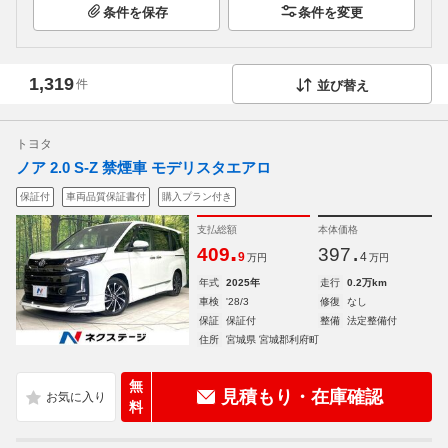
条件を保存
条件を変更
1,319
件
並び替え
トヨタ
ノア 2.0 S-Z 禁煙車 モデリスタエアロ
保証付
車両品質保証書付
購入プラン付き
支払総額
本体価格
.
.
409
397
9
4
万円
万円
年式
2025年
走行
0.2万km
車検
'28/3
修復
なし
保証
保証付
整備
法定整備付
住所
宮城県 宮城郡利府町
無
見積もり・在庫確認
料