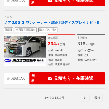
見積もり・在庫確認
料
トヨタ
ノア 2.0 S-G ワンオーナー・純正8型ディスプレイナビ・B
保証付
車両品質保証書付
購入プラン付き
支払総額
本体価格
.
.
334
316
2
8
万円
万円
年式
2023年
走行
4.0万km
車検
車検整備付
修復
なし
保証
保証付
整備
法定整備付
住所
埼玉県 越谷市
無
見積もり・在庫確認
料
1
〜
30
/
1319
件