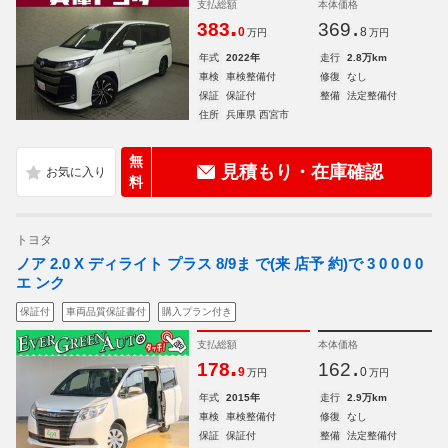
支払総額
本体価格
.
.
383
369
0
8
万円
万円
年式
2022年
走行
2.8万km
車検
車検整備付
修復
なし
保証
保証付
整備
法定整備付
住所
兵庫県 西宮市
無
見積もり・在庫確認
料
トヨタ
ノア 2.0 X ディライト プラス 8/9ま で(来 店予 約)で 3 0 0 0 0
エ ンク
保証付
車両品質保証書付
購入プラン付き
支払総額
本体価格
.
.
178
162
9
0
万円
万円
年式
2015年
走行
2.9万km
車検
車検整備付
修復
なし
保証
保証付
整備
法定整備付