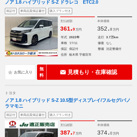
ノア 1.8 ハイブリッド S-Z ドラレコ ETC2.0
保証付
車両品質保証書付
購入プラン付き
支払総額
本体価格
.
.
361
352
9
8
万円
万円
年式
2022年
走行
3.7万km
車検
'27/11
修復
なし
保証
保証付
整備
法定整備付
住所
栃木県 宇都宮市
無
見積もり・在庫確認
料
トヨタ
ノア 1.8 ハイブリッド S-Z 10.5型ディスプレイ/フルセグ/パノ
ラマモニ
保証付
車両品質保証書付
購入プラン付き
支払総額
本体価格
.
.
387
374
7
0
万円
万円