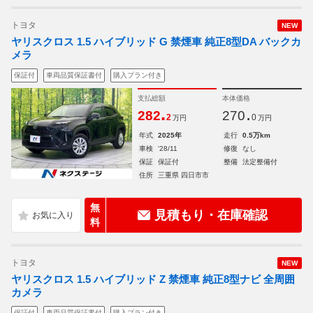
トヨタ
NEW
ヤリスクロス 1.5 ハイブリッド G 禁煙車 純正8型DA バックカ
メラ
保証付
車両品質保証書付
購入プラン付き
支払総額
本体価格
.
.
282
270
2
0
万円
万円
年式
2025年
走行
0.5万km
車検
'28/11
修復
なし
保証
保証付
整備
法定整備付
住所
三重県 四日市市
無
見積もり・在庫確認
料
トヨタ
NEW
ヤリスクロス 1.5 ハイブリッド Z 禁煙車 純正8型ナビ 全周囲
カメラ
保証付
車両品質保証書付
購入プラン付き