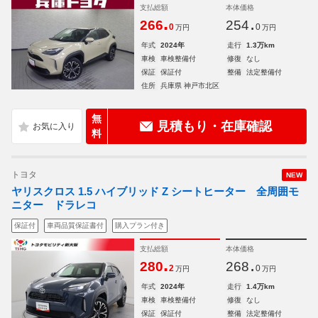
支払総額
本体価格
.
.
266
254
0
0
万円
万円
年式
2024年
走行
1.3万km
車検
車検整備付
修復
なし
保証
保証付
整備
法定整備付
住所
兵庫県 神戸市北区
無
見積もり・在庫確認
料
トヨタ
NEW
ヤリスクロス 1.5 ハイブリッド Z シートヒーター 全周囲モ
ニター ドラレコ
保証付
車両品質保証書付
購入プラン付き
支払総額
本体価格
.
.
280
268
2
0
万円
万円
年式
2024年
走行
1.4万km
車検
車検整備付
修復
なし
保証
保証付
整備
法定整備付