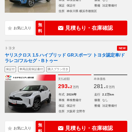
保証
保証付
整備
法定整備付
住所
神奈川県 横浜市都筑区
無
見積もり・在庫確認
料
トヨタ
NEW
ヤリスクロス 1.5 ハイブリッド GRスポーツ トヨタ認定車/ド
ラレコ/フルセグ・Bトゥー
保証付
車両品質保証書付
購入プラン付き
支払総額
本体価格
.
.
293
281
2
0
万円
万円
年式
2024年
走行
2.2万km
車検
車検整備付
修復
なし
保証
保証付
整備
法定整備付
住所
大阪府 交野市
無
見積もり・在庫確認
料