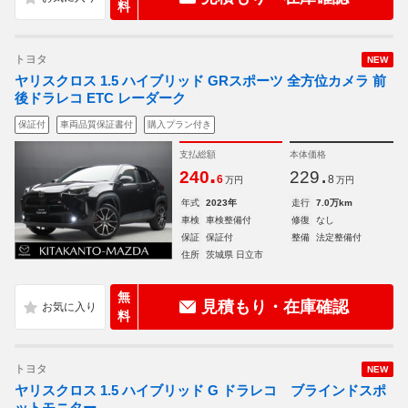
料
トヨタ
NEW
ヤリスクロス 1.5 ハイブリッド GRスポーツ 全方位カメラ 前
後ドラレコ ETC レーダーク
保証付
車両品質保証書付
購入プラン付き
支払総額
本体価格
.
.
240
229
6
8
万円
万円
年式
2023年
走行
7.0万km
車検
車検整備付
修復
なし
保証
保証付
整備
法定整備付
住所
茨城県 日立市
無
見積もり・在庫確認
料
トヨタ
NEW
ヤリスクロス 1.5 ハイブリッド G ドラレコ ブラインドスポ
ットモニター