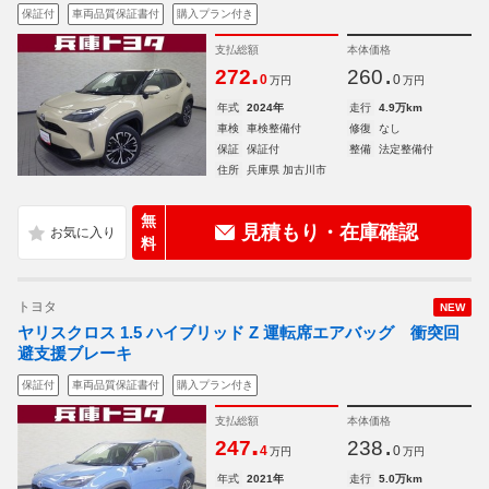
保証付
車両品質保証書付
購入プラン付き
支払総額
本体価格
.
.
272
260
0
0
万円
万円
年式
2024年
走行
4.9万km
車検
車検整備付
修復
なし
保証
保証付
整備
法定整備付
住所
兵庫県 加古川市
無
見積もり・在庫確認
料
トヨタ
NEW
ヤリスクロス 1.5 ハイブリッド Z 運転席エアバッグ 衝突回
避支援ブレーキ
保証付
車両品質保証書付
購入プラン付き
支払総額
本体価格
.
.
247
238
4
0
万円
万円
年式
2021年
走行
5.0万km