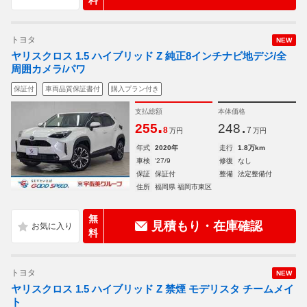
料
トヨタ
NEW
ヤリスクロス 1.5 ハイブリッド Z 純正8インチナビ地デジ/全
周囲カメラ/パワ
保証付
車両品質保証書付
購入プラン付き
支払総額
本体価格
.
.
255
248
8
7
万円
万円
年式
2020年
走行
1.8万km
車検
'27/9
修復
なし
保証
保証付
整備
法定整備付
住所
福岡県 福岡市東区
無
見積もり・在庫確認
料
トヨタ
NEW
ヤリスクロス 1.5 ハイブリッド Z 禁煙 モデリスタ チームメイ
ト