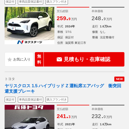
保証付
車両品質保証書付
購入プラン付き
支払総額
本体価格
.
.
259
248
9
9
万円
万円
年式
2024年
走行
1.6万km
車検
'27/1
修復
なし
保証
保証付
整備
法定整備付
住所
滋賀県 東近江市
無
見積もり・在庫確認
料
トヨタ
NEW
ヤリスクロス 1.5 ハイブリッド Z 運転席エアバッグ 衝突回
避支援ブレーキ
保証付
車両品質保証書付
購入プラン付き
支払総額
本体価格
.
.
241
232
3
0
万円
万円
年式
2021年
走行
1.6万km