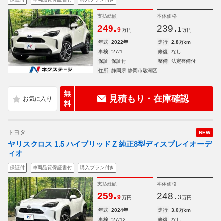
支払総額
本体価格
.
.
249
239
9
1
万円
万円
年式
2022年
走行
2.8万km
車検
'27/1
修復
なし
保証
保証付
整備
法定整備付
住所
静岡県 静岡市駿河区
無
見積もり・在庫確認
料
トヨタ
NEW
ヤリスクロス 1.5 ハイブリッド Z 純正8型ディスプレイオーデ
ィオ
保証付
車両品質保証書付
購入プラン付き
支払総額
本体価格
.
.
259
248
9
3
万円
万円
年式
2024年
走行
3.0万km
車検
'27/12
修復
なし