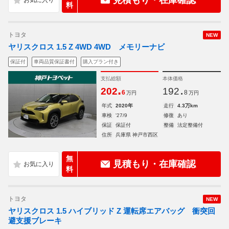
見積もり・在庫確認
料
トヨタ
NEW
ヤリスクロス 1.5 Z 4WD 4WD メモリーナビ
保証付
車両品質保証書付
購入プラン付き
支払総額
本体価格
.
.
202
192
6
8
万円
万円
年式
2020年
走行
4.3万km
車検
'27/9
修復
あり
保証
保証付
整備
法定整備付
住所
兵庫県 神戸市西区
無
見積もり・在庫確認
料
トヨタ
NEW
ヤリスクロス 1.5 ハイブリッド Z 運転席エアバッグ 衝突回
避支援ブレーキ