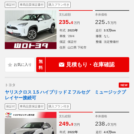
保証付
車両品質保証書付
購入プラン付き
支払総額
本体価格
.
.
235
225
6
5
万円
万円
年式
2023年
走行
3.5万km
車検
'28/4
修復
なし
保証
保証付
整備
法定整備付
住所
山口県 下松市
無
見積もり・在庫確認
料
トヨタ
NEW
ヤリスクロス 1.5 ハイブリッド Z フルセグ ミュージックプ
レイヤー接続可
保証付
車両品質保証書付
購入プラン付き
支払総額
本体価格
.
.
249
238
9
0
万円
万円
年式
2022年
走行
4.0万km