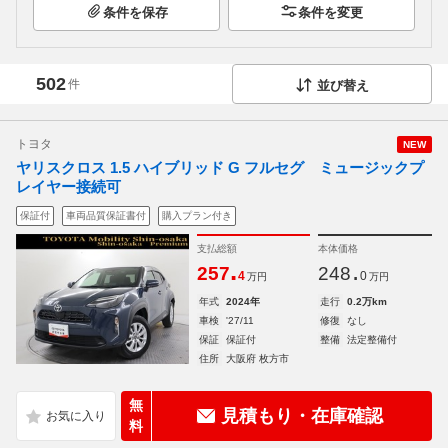
条件を保存
条件を変更
502
件
並び替え
トヨタ
NEW
ヤリスクロス 1.5 ハイブリッド G フルセグ ミュージックプ
レイヤー接続可
保証付
車両品質保証書付
購入プラン付き
支払総額
本体価格
.
.
257
248
4
0
万円
万円
年式
2024年
走行
0.2万km
車検
'27/11
修復
なし
保証
保証付
整備
法定整備付
住所
大阪府 枚方市
無
見積もり・在庫確認
料