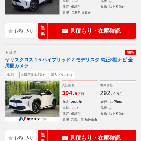
車検
'28/3
修復
なし
保証
保証付
整備
法定整備付
住所
兵庫県 姫路市
無
見積もり・在庫確認
料
トヨタ
NEW
ヤリスクロス 1.5 ハイブリッド Z モデリスタ 純正8型ナビ 全
周囲カメラ
保証付
車両品質保証書付
購入プラン付き
支払総額
本体価格
.
.
304
292
9
9
万円
万円
年式
2023年
走行
1.7万km
車検
'28/7
修復
なし
保証
保証付
整備
法定整備付
住所
和歌山県 和歌山市
無
見積もり・在庫確認