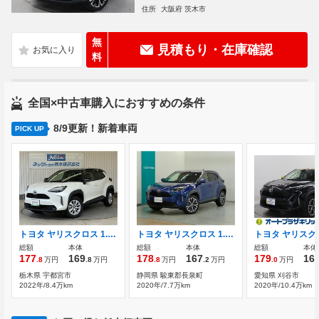
住所
大阪府 茨木市
無
見積もり・在庫確認
料
全国×中古車購入におすすめの条件
8/9更新！新着車両
PICK UP
トヨタ ヤリスクロス 1.5 ハイブリッド G トヨタセーフティーセンス/ディスプレイオ
トヨタ ヤリスクロス 1.5 Z
総額
本体
総額
本体
総額
本体
177
169
178
167
179
16
.8
万円
.8
万円
.8
万円
.2
万円
.0
万円
栃木県 宇都宮市
静岡県 駿東郡長泉町
愛知県 刈谷市
2022年/8.4万km
2020年/7.7万km
2020年/10.4万km