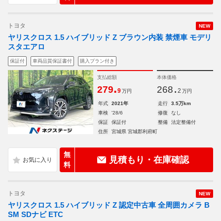
トヨタ
NEW
ヤリスクロス 1.5 ハイブリッド Z ブラウン内装 禁煙車 モデリ
スタエアロ
保証付
車両品質保証書付
購入プラン付き
支払総額
本体価格
.
.
279
268
9
2
万円
万円
年式
2021年
走行
3.5万km
車検
'28/6
修復
なし
保証
保証付
整備
法定整備付
住所
宮城県 宮城郡利府町
無
見積もり・在庫確認
料
トヨタ
NEW
ヤリスクロス 1.5 ハイブリッド Z 認定中古車 全周囲カメラ B
SM SDナビ ETC