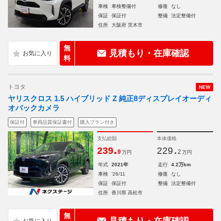
車検
車検整備付
修復
なし
保証
保証付
整備
法定整備付
住所
大阪府 茨木市
無
見積もり・在庫確認
料
トヨタ
NEW
ヤリスクロス 1.5 ハイブリッド Z 純正8ディスプレイオーディ
オバックカメラ
保証付
車両品質保証書付
購入プラン付き
支払総額
本体価格
.
.
239
229
9
2
万円
万円
年式
2021年
走行
4.2万km
車検
'26/11
修復
なし
保証
保証付
整備
法定整備付
住所
香川県 高松市
無