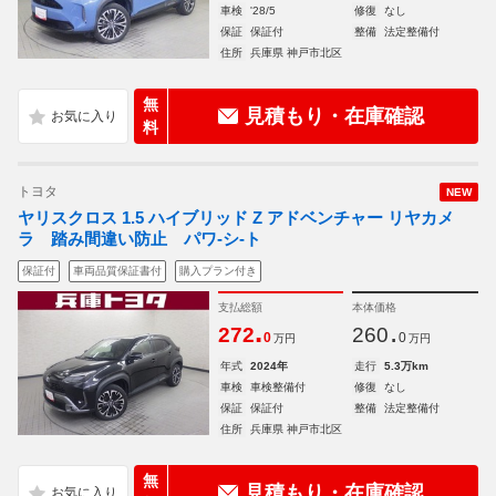
車検
'28/5
修復
なし
保証
保証付
整備
法定整備付
住所
兵庫県 神戸市北区
無
見積もり・在庫確認
料
トヨタ
NEW
ヤリスクロス 1.5 ハイブリッド Z アドベンチャー リヤカメ
ラ 踏み間違い防止 パワ-シ-ト
保証付
車両品質保証書付
購入プラン付き
支払総額
本体価格
.
.
272
260
0
0
万円
万円
年式
2024年
走行
5.3万km
車検
車検整備付
修復
なし
保証
保証付
整備
法定整備付
住所
兵庫県 神戸市北区
無
見積もり・在庫確認