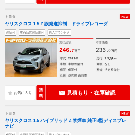
トヨタ
NEW
ヤリスクロス 1.5 Z 誤発進抑制 ドライブレコーダ
保証付
車両品質保証書付
購入プラン付き
支払総額
本体価格
.
.
246
236
7
0
万円
万円
年式
2021年
走行
2.5万km
車検
車検整備付
修復
なし
保証
保証付
整備
法定整備付
住所
群馬県 高崎市
無
見積もり・在庫確認
料
トヨタ
NEW
ヤリスクロス 1.5 ハイブリッド Z 禁煙車 純正8型ディスプレ
ナビ
保証付
車両品質保証書付
購入プラン付き