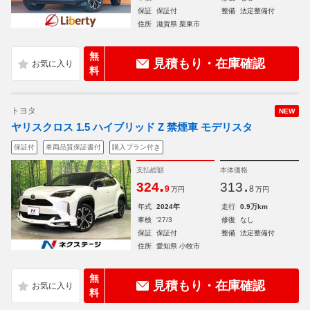
保証
保証付
整備
法定整備付
住所
滋賀県 栗東市
無
見積もり・在庫確認
料
トヨタ
NEW
ヤリスクロス 1.5 ハイブリッド Z 禁煙車 モデリスタ
保証付
車両品質保証書付
購入プラン付き
支払総額
本体価格
.
.
324
313
9
8
万円
万円
年式
2024年
走行
0.9万km
車検
'27/3
修復
なし
保証
保証付
整備
法定整備付
住所
愛知県 小牧市
無
見積もり・在庫確認
料