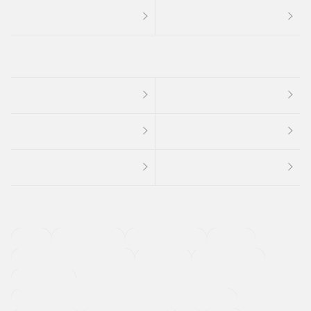
４ＷＤ
定期点検記録簿
ワンオーナーカー
福祉車両
メーカー系販売店取り扱い車
修復歴無し
アルミホイール
寒冷地仕様車
過給機設定モデル（ターボ・スーパーチャージャーなど)