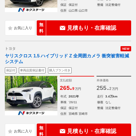
保証
保証付
整備
法定整備付
住所
山口県 山口市
無
見積もり・在庫確認
料
トヨタ
NEW
ヤリスクロス 1.5 ハイブリッド Z 全周囲カメラ 衝突被害軽減
システム
保証付
車両品質保証書付
購入プラン付き
支払総額
本体価格
.
.
265
255
9
2
万円
万円
年式
2021年
走行
3.4万km
車検
'26/11
修復
なし
保証
保証付
整備
法定整備付
住所
宮崎県 宮崎市
無
見積もり・在庫確認
料