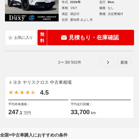
年式
2026年
走行
8km
車検
'29/7
修復
なし
保証
保証付
整備
法定整備付
住所
愛知県 みよし市
無
見積もり・在庫確認
料
1
〜
30
/
502
件
トヨタ ヤリスクロス 中古車相場
4.5
平均本体価格：
平均走行距離：
247
33,700
.1
万円
km
全国×中古車購入におすすめの条件