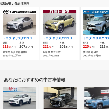
状態が良い低走行車両
トヨタ ヤリスクロス 1.5 ハイブリッド Z 衝突被害軽減ブレーキ 車線逸脱防止装置
トヨタ ヤリスクロス 1.5 Z 横滑り防止機能 リアカメラ
総額
本体
総額
本体
総額
本体
219
207
221
209
225
216
.3
万円
.0
万円
.6
万円
.8
万円
.6
万円
.8
東京都 西多摩郡瑞穂町
兵庫県 加古川市
茨城県 那珂市
2021年/1.0万km
2021年/524km
2023年/1.0万km
あなたにおすすめの中古車情報