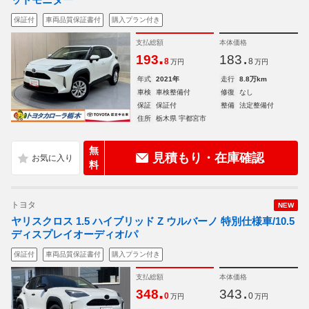
保証付
車両品質保証書付
購入プラン付き
支払総額
本体価格
.
.
193
183
8
8
万円
万円
年式
2021年
走行
8.8万km
車検
車検整備付
修復
なし
保証
保証付
整備
法定整備付
住所
栃木県 宇都宮市
無
見積もり・在庫確認
料
トヨタ
NEW
ヤリスクロス 1.5 ハイブリッド Z ウルバーノ 特別仕様車/10.5
ディスプレイオーディオ/パ
保証付
車両品質保証書付
購入プラン付き
支払総額
本体価格
.
.
348
343
0
0
万円
万円