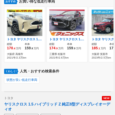
お買い得な低走行車両
おすすめ
トヨタ ヤリスクロス 1.5 X トヨタセーフティーセンス 純正ディスプレ
トヨタ ヤリスクロス 1.5 ハイブリッド Z 純正8インチオーディオ ナビ機能付き
総額
本体
総額
本体
総額
本体
170
159
174
159
185
17
.4
万円
.8
万円
.9
万円
.9
万円
.1
万円
大阪府 高槻市
三重県 松阪市
大阪府 箕面市
2021年/2.3万km
2021年/2.6万km
2023年/2.5万km
人気・おすすめ検索条件
くわしく!
状態が良い低走行車両
トヨタ
NEW
ヤリスクロス 1.5 ハイブリッド Z 純正8型ディスプレイオーデ
ィオ