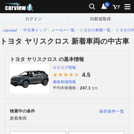
carview!
検索
通知
i
ログイン
ID新規取得
中古車トップ
メーカー一覧
トヨタの車種一覧
トヨタの
carview!
トヨタ ヤリスクロス 新着車両の中古車
トヨタ ヤリスクロス の基本情報
カタログ情報
4.5
価格相場情報
247.1
平均本体価格：
万円
検索中の条件
保存条件一覧
新着車両