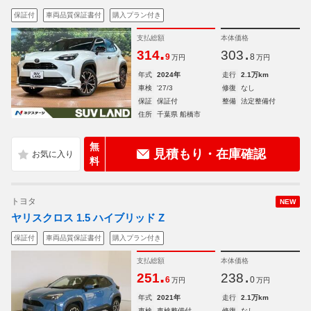
保証付
車両品質保証書付
購入プラン付き
支払総額
本体価格
.
.
314
303
9
8
万円
万円
年式
2024年
走行
2.1万km
車検
'27/3
修復
なし
保証
保証付
整備
法定整備付
住所
千葉県 船橋市
無
見積もり・在庫確認
料
トヨタ
NEW
ヤリスクロス 1.5 ハイブリッド Z
保証付
車両品質保証書付
購入プラン付き
支払総額
本体価格
.
.
251
238
6
0
万円
万円
年式
2021年
走行
2.1万km
車検
車検整備付
修復
なし