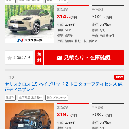
支払総額
本体価格
.
.
314
302
9
7
万円
万円
年式
2025年
走行
0.8万km
車検
'28/10
修復
なし
保証
保証付
整備
法定整備付
住所
福岡県 北九州市八幡西区
無
見積もり・在庫確認
料
トヨタ
NEW
ヤリスクロス 1.5 ハイブリッド Z トヨタセーフティセンス 純
正ディスプレイ
保証付
車両品質保証書付
購入プラン付き
支払総額
本体価格
.
.
319
308
5
8
万円
万円
年式
2025年
走行
0.8万km
車検
'28/3
修復
なし