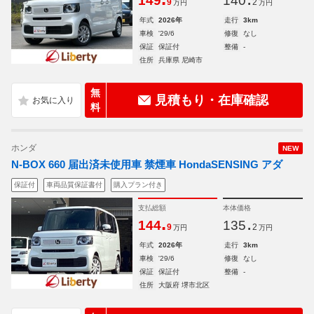
149
140
9
2
万円
万円
年式
2026年
走行
3km
車検
'29/6
修復
なし
保証
保証付
整備
-
住所
兵庫県 尼崎市
無
見積もり・在庫確認
料
ホンダ
NEW
N-BOX 660 届出済未使用車 禁煙車 HondaSENSING アダ
保証付
車両品質保証書付
購入プラン付き
支払総額
本体価格
.
.
144
135
9
2
万円
万円
年式
2026年
走行
3km
車検
'29/6
修復
なし
保証
保証付
整備
-
住所
大阪府 堺市北区