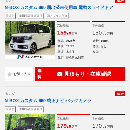
ホンダ
NEW
N-BOX カスタム 660 届出済未使用車 電動スライドドア
保証付
車両品質保証書付
購入プラン付き
支払総額
本体価格
.
.
159
150
9
5
万円
万円
年式
2025年
走行
19km
車検
'28/12
修復
なし
保証
保証付
整備
-
住所
宮崎県 延岡市
無
見積もり・在庫確認
料
ホンダ
NEW
N-BOX カスタム 660 純正ナビ バックカメラ
保証付
車両品質保証書付
支払総額
本体価格
.
.
179
170
9
2
万円
万円