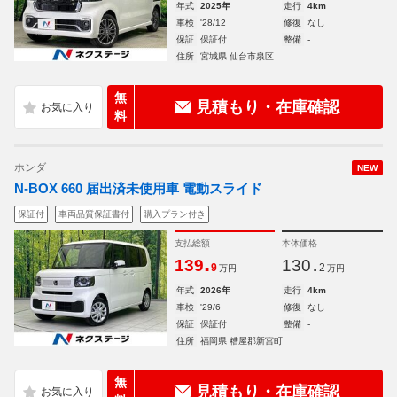
年式
2025年
走行
4km
車検
'28/12
修復
なし
保証
保証付
整備
-
住所
宮城県 仙台市泉区
無
見積もり・在庫確認
料
ホンダ
NEW
N-BOX 660 届出済未使用車 電動スライド
保証付
車両品質保証書付
購入プラン付き
支払総額
本体価格
.
.
139
130
9
2
万円
万円
年式
2026年
走行
4km
車検
'29/6
修復
なし
保証
保証付
整備
-
住所
福岡県 糟屋郡新宮町
無
見積もり・在庫確認