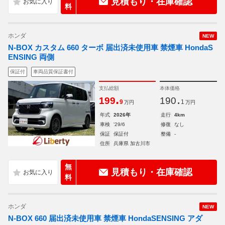
見積もり・在庫確認
料
ホンダ
NEW
N-BOX カスタム 660 ターボ 届出済未使用車 禁煙車 HondaS
ENSING 両側
保証付
車両品質保証書付
支払総額
本体価格
.
.
199
190
9
1
万円
万円
年式
2026年
走行
4km
車検
'29/6
修復
なし
保証
保証付
整備
-
住所
兵庫県 加古川市
無
見積もり・在庫確認
料
ホンダ
NEW
N-BOX 660 届出済未使用車 禁煙車 HondaSENSING アダ