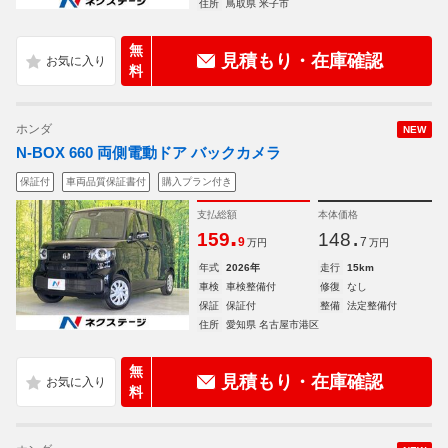
住所
鳥取県 米子市
無
見積もり・在庫確認
料
ホンダ
NEW
N-BOX 660 両側電動ドア バックカメラ
保証付
車両品質保証書付
購入プラン付き
支払総額
本体価格
.
.
159
148
9
7
万円
万円
年式
2026年
走行
15km
車検
車検整備付
修復
なし
保証
保証付
整備
法定整備付
住所
愛知県 名古屋市港区
無
見積もり・在庫確認
料