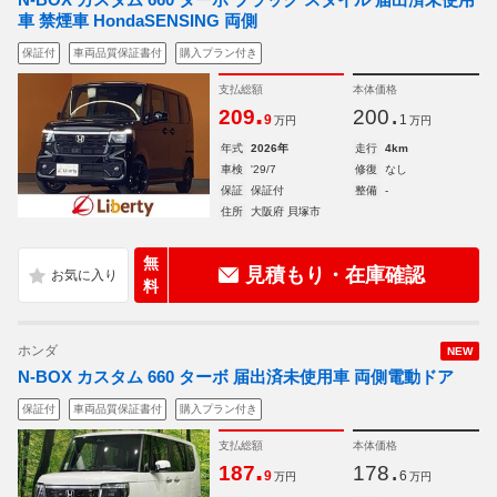
車 禁煙車 HondaSENSING 両側
保証付
車両品質保証書付
購入プラン付き
支払総額
本体価格
.
.
209
200
9
1
万円
万円
年式
2026年
走行
4km
車検
'29/7
修復
なし
保証
保証付
整備
-
住所
大阪府 貝塚市
無
見積もり・在庫確認
料
ホンダ
NEW
N-BOX カスタム 660 ターボ 届出済未使用車 両側電動ドア
保証付
車両品質保証書付
購入プラン付き
支払総額
本体価格
.
.
187
178
9
6
万円
万円