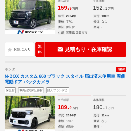
支払総額
本体価格
.
.
159
152
9
1
万円
万円
年式
2024年
走行
10km
車検
'27/1
修復
なし
保証
保証付
整備
-
住所
三重県 四日市市
無
見積もり・在庫確認
料
ホンダ
NEW
N-BOX カスタム 660 ブラック スタイル 届出済未使用車 両側
電動ドア バックカメラ
保証付
車両品質保証書付
購入プラン付き
支払総額
本体価格
.
.
189
180
9
1
万円
万円
年式
2026年
走行
11km
車検
'29/7
修復
なし
保証
保証付
整備
-