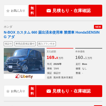
無
見積もり・在庫確認
料
ホンダ
NEW
N-BOX カスタム 660 届出済未使用車 禁煙車 HondaSENSIN
G アダ
保証付
車両品質保証書付
購入プラン付き
支払総額
本体価格
.
.
169
160
8
1
万円
万円
年式
2026年
走行
8km
車検
'29/6
修復
なし
保証
保証付
整備
-
住所
熊本県 熊本市東区
無
見積もり・在庫確認
料