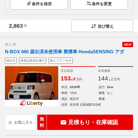
条件を保存
条件を変更
2,863
件
並び替え
ホンダ
NEW
N-BOX 660 届出済未使用車 禁煙車 HondaSENSING アダ
保証付
車両品質保証書付
購入プラン付き
支払総額
本体価格
.
.
153
144
9
2
万円
万円
年式
2026年
走行
2km
車検
'29/6
修復
なし
保証
保証付
整備
-
住所
奈良県 北葛城郡河合町
無
見積もり・在庫確認
料