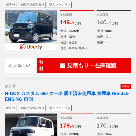
保証付
車両品質保証書付
購入プラン付き
支払総額
本体価格
.
.
149
140
9
9
万円
万円
年式
2026年
走行
5km
車検
'29/6
修復
なし
保証
保証付
整備
-
住所
兵庫県 尼崎市
無
見積もり・在庫確認
料
ホンダ
NEW
N-BOX カスタム 660 ターボ 届出済未使用車 禁煙車 HondaS
ENSING 両側
保証付
車両品質保証書付
購入プラン付き
支払総額
本体価格
.
.
179
170
9
1
万円
万円
年式
2026年
走行
5km