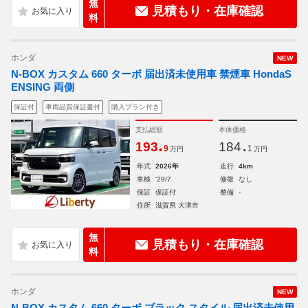
無
見積もり・在庫確認
料
ホンダ
NEW
N-BOX カスタム 660 ターボ 届出済未使用車 禁煙車 HondaS
ENSING 両側
保証付
車両品質保証書付
購入プラン付き
支払総額
本体価格
.
.
193
184
9
1
万円
万円
年式
2026年
走行
4km
車検
'29/7
修復
なし
保証
保証付
整備
-
住所
滋賀県 大津市
無
見積もり・在庫確認
料
ホンダ
NEW
N-BOX カスタム 660 ターボ ブラック スタイル 届出済未使用