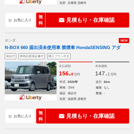
住所
兵庫県 尼崎市
無
見積もり・在庫確認
料
ホンダ
NEW
N-BOX 660 届出済未使用車 禁煙車 HondaSENSING アダ
保証付
車両品質保証書付
購入プラン付き
支払総額
本体価格
.
.
156
147
8
1
万円
万円
年式
2026年
走行
6km
車検
'29/6
修復
なし
保証
保証付
整備
-
住所
滋賀県 彦根市
無
見積もり・在庫確認
料