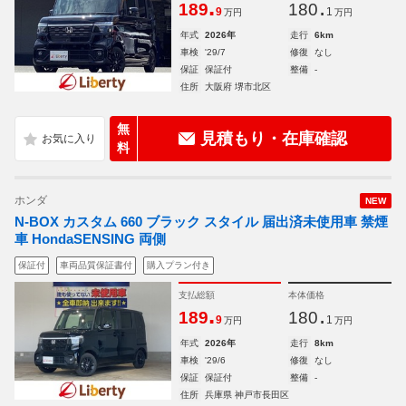
.
.
189
180
9
1
万円
万円
年式
2026年
走行
6km
車検
'29/7
修復
なし
保証
保証付
整備
-
住所
大阪府 堺市北区
無
見積もり・在庫確認
料
ホンダ
NEW
N-BOX カスタム 660 ブラック スタイル 届出済未使用車 禁煙
車 HondaSENSING 両側
保証付
車両品質保証書付
購入プラン付き
支払総額
本体価格
.
.
189
180
9
1
万円
万円
年式
2026年
走行
8km
車検
'29/6
修復
なし
保証
保証付
整備
-
住所
兵庫県 神戸市長田区