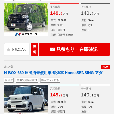
支払総額
本体価格
.
.
149
140
9
2
万円
万円
年式
2026年
走行
5km
車検
'29/6
修復
なし
保証
保証付
整備
-
住所
宮崎県 宮崎市
無
見積もり・在庫確認
料
ホンダ
NEW
N-BOX 660 届出済未使用車 禁煙車 HondaSENSING アダ
保証付
車両品質保証書付
購入プラン付き
支払総額
本体価格
.
.
149
140
9
1
万円
万円
年式
2026年
走行
6km
車検
'29/6
修復
なし
保証
保証付
整備
-