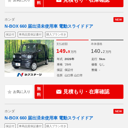
見積もり・在庫確認
料
ホンダ
NEW
N-BOX 660 届出済未使用車 電動スライドドア
保証付
車両品質保証書付
購入プラン付き
支払総額
本体価格
.
.
149
140
9
2
万円
万円
年式
2026年
走行
5km
車検
'29/6
修復
なし
保証
保証付
整備
-
住所
山口県 山口市
無
見積もり・在庫確認
料
ホンダ
NEW
N-BOX 660 届出済未使用車 電動スライドドア
保証付
車両品質保証書付
購入プラン付き