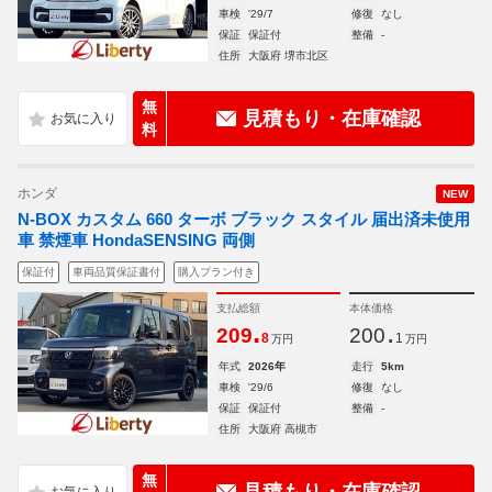
車検
'29/7
修復
なし
保証
保証付
整備
-
住所
大阪府 堺市北区
無
見積もり・在庫確認
料
ホンダ
NEW
N-BOX カスタム 660 ターボ ブラック スタイル 届出済未使用
車 禁煙車 HondaSENSING 両側
保証付
車両品質保証書付
購入プラン付き
支払総額
本体価格
.
.
209
200
8
1
万円
万円
年式
2026年
走行
5km
車検
'29/6
修復
なし
保証
保証付
整備
-
住所
大阪府 高槻市
無