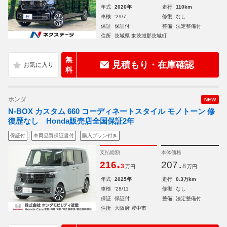
年式
2026年
走行
110km
車検
'29/7
修復
なし
保証
保証付
整備
法定整備付
住所
茨城県 東茨城郡茨城町
無
見積もり・在庫確認
料
ホンダ
NEW
N-BOX カスタム 660 コーディネートスタイル モノトーン 修
復歴なし Honda販売店全国保証2年
保証付
車両品質保証書付
購入プラン付き
支払総額
本体価格
.
.
216
207
3
8
万円
万円
年式
2025年
走行
0.3万km
車検
'28/11
修復
なし
保証
保証付
整備
法定整備付
住所
大阪府 豊中市