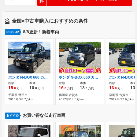
料
全国×中古車購入におすすめの条件
8/8更新！新着車両
PICK UP
ホンダ N-BOX 660 カスタムG SSパッケージ ワンオーナー ETC
ホンダ N-BOX 660 カスタムG Lパッケージ 電動スライド スマートキーアルミホイール
総額
本体
総額
本体
総額
本体
15
10
16
13
16
13
.8
万円
.8
万円
.0
万円
.0
万円
.0
万円
.
千葉県 野田市
福岡県 古賀市
福岡県 古賀市
2014年/28.7万km
2012年/14.5万km
2012年/22.6万km
お買い得な低走行車両
おすすめ