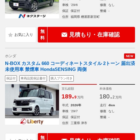
車検
'29/6
修復
なし
保証
保証付
整備
-
住所
福岡県 糟屋郡新宮町
無
見積もり・在庫確認
料
ホンダ
NEW
N-BOX カスタム 660 コーディネートスタイル 2トーン 届出済
未使用車 禁煙車 HondaSENSING 両側
保証付
車両品質保証書付
購入プラン付き
支払総額
本体価格
.
.
189
180
9
2
万円
万円
年式
2026年
走行
4km
車検
'29/7
修復
なし
保証
保証付
整備
-
住所
三重県 津市
無