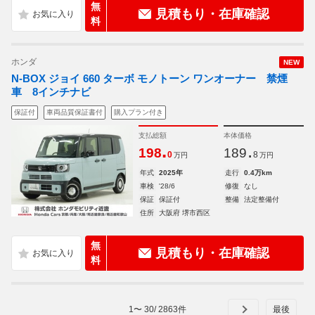
無
見積もり・在庫確認
料
ホンダ
NEW
N-BOX ジョイ 660 ターボ モノトーン ワンオーナー 禁煙
車 8インチナビ
保証付
車両品質保証書付
購入プラン付き
支払総額
本体価格
.
.
198
189
0
8
万円
万円
年式
2025年
走行
0.4万km
車検
'28/6
修復
なし
保証
保証付
整備
法定整備付
住所
大阪府 堺市西区
無
見積もり・在庫確認
料
1
〜
30
/
2863
件