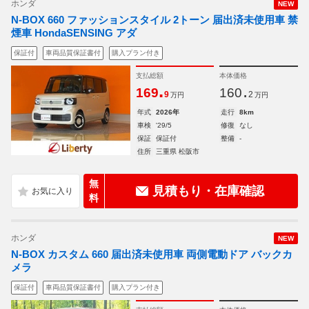
ホンダ
NEW
N-BOX 660 ファッションスタイル 2トーン 届出済未使用車 禁
煙車 HondaSENSING アダ
保証付
車両品質保証書付
購入プラン付き
支払総額
本体価格
.
.
169
160
9
2
万円
万円
年式
2026年
走行
8km
車検
'29/5
修復
なし
保証
保証付
整備
-
住所
三重県 松阪市
無
見積もり・在庫確認
料
ホンダ
NEW
N-BOX カスタム 660 届出済未使用車 両側電動ドア バックカ
メラ
保証付
車両品質保証書付
購入プラン付き