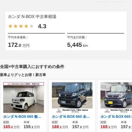
ホンダ N-BOX 中古車相場
4.3
平均本体価格：
平均走行距離：
172
5,445
.0
万円
km
全国×中古車購入におすすめの条件
新車よりグッとお得！新古車
ホンダ N-BOX 660 衝突軽減ブレーキ・両側スライド片側電動ス
ホンダ N-BOX 660 未登録新車 ディスプレイオーディオ
総額
本体
総額
本体
総額
本体
165
155
168
157
169
157
.0
万円
.3
万円
.3
万円
.9
万円
.3
万円
.9