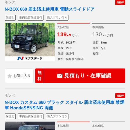
ホンダ
NEW
N-BOX 660 届出済未使用車 電動スライドドア
保証付
車両品質保証書付
購入プラン付き
支払総額
本体価格
.
.
139
130
9
2
万円
万円
年式
2026年
走行
6km
車検
'29/6
修復
なし
保証
保証付
整備
-
住所
福岡県 筑後市
無
見積もり・在庫確認
料
ホンダ
NEW
N-BOX カスタム 660 ブラック スタイル 届出済未使用車 禁煙
車 HondaSENSING 両側
保証付
車両品質保証書付
購入プラン付き
支払総額
本体価格