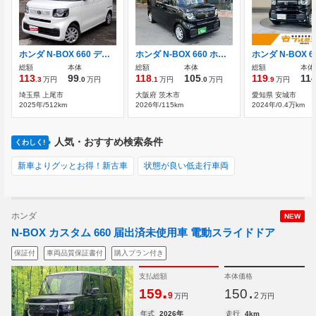
ホンダ N-BOX 660 ディスプレイオーディオ バックカメラ
ホンダ N-BOX 660 ホンダセンシング/LEDヘッドライト/プッシ
総額
本体
総額
本体
総額
本体
113
99
118
105
119
11
.3
万円
.0
万円
.1
万円
.0
万円
.9
万円
埼玉県 上尾市
大阪府 茨木市
愛知県 安城市
2025年/512km
2026年/115km
2024年/0.4万km
人気・おすすめ検索条件
くわしく!
新車よりグッとお得！新古車
状態が良い低走行車両
ホンダ
NEW
N-BOX カスタム 660 届出済未使用車 電動スライドドア
保証付
車両品質保証書付
購入プラン付き
支払総額
本体価格
.
.
159
150
9
2
万円
万円
年式
2026年
走行
4km