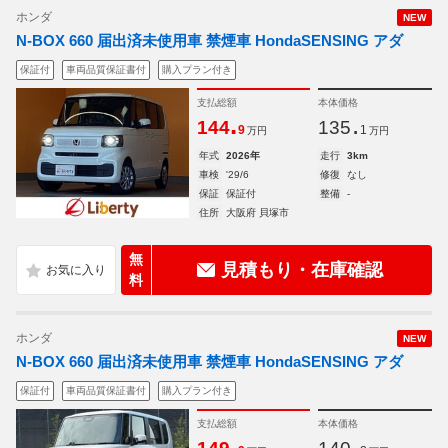
ホンダ
NEW
N-BOX 660 届出済未使用車 禁煙車 HondaSENSING アダ
保証付
車両品質保証書付
購入プラン付き
支払総額
本体価格
.
.
144
135
9
1
万円
万円
年式
2026年
走行
3km
車検
'29/6
修復
なし
保証
保証付
整備
-
住所
大阪府 貝塚市
無
見積もり・在庫確認
料
ホンダ
NEW
N-BOX 660 届出済未使用車 禁煙車 HondaSENSING アダ
保証付
車両品質保証書付
購入プラン付き
支払総額
本体価格
.
.