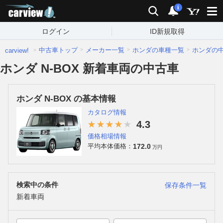
carview!
検索
通知
i
ログイン
ID新規取得
中古車トップ
メーカー一覧
ホンダの車種一覧
ホンダの
carview!
ホンダ N-BOX 新着車両の中古車
ホンダ N-BOX の基本情報
カタログ情報
4.3
価格相場情報
172.0
平均本体価格：
万円
検索中の条件
保存条件一覧
新着車両