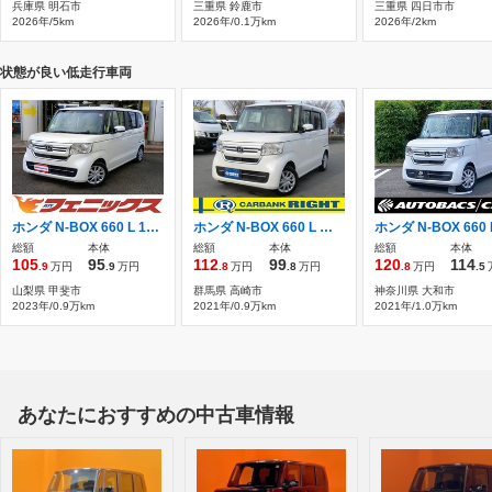
兵庫県 明石市
三重県 鈴鹿市
三重県 四日市市
2026年/5km
2026年/0.1万km
2026年/2km
状態が良い低走行車両
ホンダ N-BOX 660 L 1オーナー/ホンダセンシング/ナビ/Bluetoot
ホンダ N-BOX 660 L 左オートスライド ブレーキサポート
総額
本体
総額
本体
総額
本体
105
95
112
99
120
114
.9
万円
.9
万円
.8
万円
.8
万円
.8
万円
.5
山梨県 甲斐市
群馬県 高崎市
神奈川県 大和市
2023年/0.9万km
2021年/0.9万km
2021年/1.0万km
あなたにおすすめの中古車情報