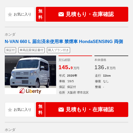
無
見積もり・在庫確認
料
ホンダ
N-VAN 660 L 届出済未使用車 禁煙車 HondaSENSING 両側
保証付
車両品質保証書付
購入プラン付き
支払総額
本体価格
.
.
145
136
9
8
万円
万円
年式
2026年
走行
11km
車検
'28/5
修復
なし
保証
保証付
整備
-
住所
大阪府 堺市北区
無
見積もり・在庫確認
料
ホンダ