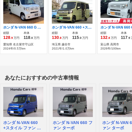
ホンダ N-VAN 660 G 純正8インチフルセグナビETC
ホンダ N-VAN 660 +スタイル ファン ホンダセンシング ボンネットラッピング ホンダセンシング
総額
本体
総額
本体
総額
本体
128
118
130
115
132
117
.9
万円
.0
万円
.8
万円
.0
万円
.8
万円
.9
愛知県 名古屋市守山区
埼玉県 越谷市
富山県 高岡市
2024年/0.5万km
2021年/1.0万km
2026年/100km
あなたにおすすめの中古車情報
ホンダ N-VAN 660
ホンダ N-VAN 660 フ
ホンダ N-VAN 6
+スタイル ファン タ
ァン ターボ
ァン ターボ