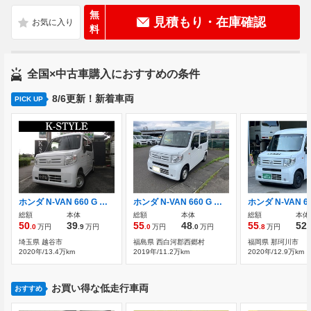
無
見積もり・在庫確認
料
全国×中古車購入におすすめの条件
8/6更新！新着車両
PICK UP
ホンダ N-VAN 660 G ホンダセンシング 社外ナビ ブルートゥース キーレス
ホンダ N-VAN 660 G ホンダセンシング
総額
本体
総額
本体
総額
本体
50
39
55
48
55
52
.0
万円
.9
万円
.0
万円
.0
万円
.8
万円
.
埼玉県 越谷市
福島県 西白河郡西郷村
福岡県 那珂川市
2020年/13.4万km
2019年/11.2万km
2020年/12.9万km
お買い得な低走行車両
おすすめ