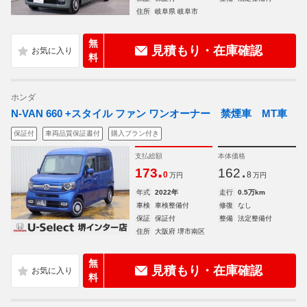
住所
岐阜県 岐阜市
無
見積もり・在庫確認
料
ホンダ
N-VAN 660 +スタイル ファン ワンオーナー 禁煙車 MT車
保証付
車両品質保証書付
購入プラン付き
支払総額
本体価格
.
.
173
162
0
8
万円
万円
年式
2022年
走行
0.5万km
車検
車検整備付
修復
なし
保証
保証付
整備
法定整備付
住所
大阪府 堺市南区
無
見積もり・在庫確認
料