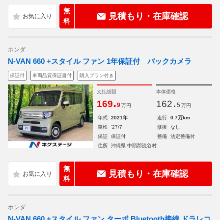
無
見積もり・在庫確認
料
ホンダ
N-VAN 660 +スタイル ファン 1年保証付 バックカメラ
保証付
車両品質保証書付
購入プラン付き
支払総額
本体価格
.
.
169
162
9
5
万円
万円
年式
2021年
走行
0.7万km
車検
'27/7
修復
なし
保証
保証付
整備
法定整備付
住所
沖縄県 中頭郡読谷村
無
見積もり・在庫確認
料
ホンダ
N-VAN 660 +スタイル ファン ターボ Bluetooth接続 ドラレコ