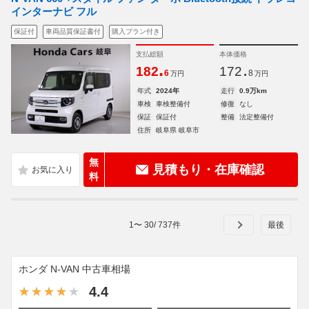
インターナビ フル
保証付
車両品質保証書付
購入プラン付き
支払総額
本体価格
.
.
182
172
6
8
万円
万円
年式
2024年
走行
0.9万km
車検
車検整備付
修復
なし
保証
保証付
整備
法定整備付
住所
岐阜県 岐阜市
無
見積もり・在庫確認
料
1
〜
30
/
737
件
ホンダ N-VAN 中古車相場
4.4