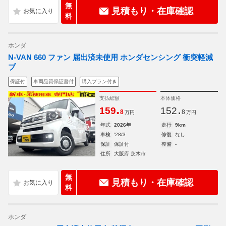
無
見積もり・在庫確認
料
ホンダ
N-VAN 660 ファン 届出済未使用 ホンダセンシング 衝突軽減
ブ
保証付
車両品質保証書付
購入プラン付き
支払総額
本体価格
.
.
159
152
8
8
万円
万円
年式
2026年
走行
9km
車検
'28/3
修復
なし
保証
保証付
整備
-
住所
大阪府 茨木市
無
見積もり・在庫確認
料
ホンダ