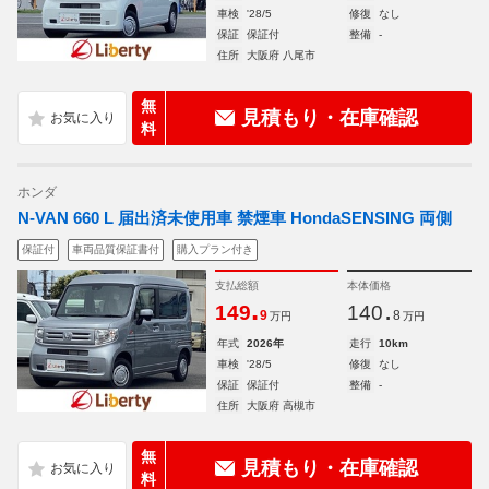
車検
'28/5
修復
なし
保証
保証付
整備
-
住所
大阪府 八尾市
無
見積もり・在庫確認
料
ホンダ
N-VAN 660 L 届出済未使用車 禁煙車 HondaSENSING 両側
保証付
車両品質保証書付
購入プラン付き
支払総額
本体価格
.
.
149
140
9
8
万円
万円
年式
2026年
走行
10km
車検
'28/5
修復
なし
保証
保証付
整備
-
住所
大阪府 高槻市
無
見積もり・在庫確認
料