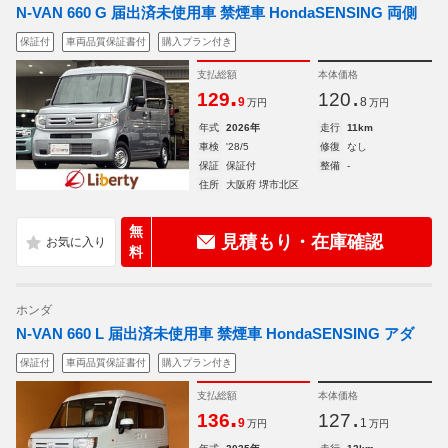
N-VAN 660 G 届出済未使用車 禁煙車 HondaSENSING 両側
保証付
車両品質保証書付
購入プラン付き
支払総額
本体価格
.
.
129
120
9
8
万円
万円
年式
2026年
走行
11km
車検
'28/5
修復
なし
保証
保証付
整備
-
住所
大阪府 堺市北区
無
見積もり・在庫確認
料
ホンダ
N-VAN 660 L 届出済未使用車 禁煙車 HondaSENSING アダ
保証付
車両品質保証書付
購入プラン付き
支払総額
本体価格
.
.
136
127
9
1
万円
万円