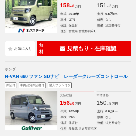
.
.
158
151
8
3
万円
万円
年式
2019年
走行
0.5万km
車検
'27/3
修復
なし
保証
保証付
整備
法定整備付
住所
宮城県 宮城郡利府町
無
見積もり・在庫確認
料
ホンダ
N-VAN 660 ファン SDナビ レーダークルーズコントロール
保証付
車両品質保証書付
購入プラン付き
支払総額
本体価格
.
.
156
150
0
8
万円
万円
年式
2024年
走行
0.6万km
車検
'26/9
修復
なし
保証
保証付
整備
法定整備付
住所
愛知県 名古屋市港区