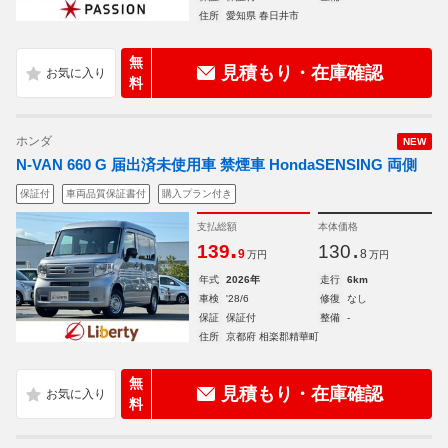
住所
愛知県 春日井市
無
見積もり・在庫確認
料
ホンダ
NEW
N-VAN 660 G 届出済未使用車 禁煙車 HondaSENSING 両側
保証付
車両品質保証書付
購入プラン付き
支払総額
本体価格
.
.
139
130
9
8
万円
万円
年式
2026年
走行
6km
車検
'28/6
修復
なし
保証
保証付
整備
-
住所
京都府 相楽郡精華町
無
見積もり・在庫確認
料