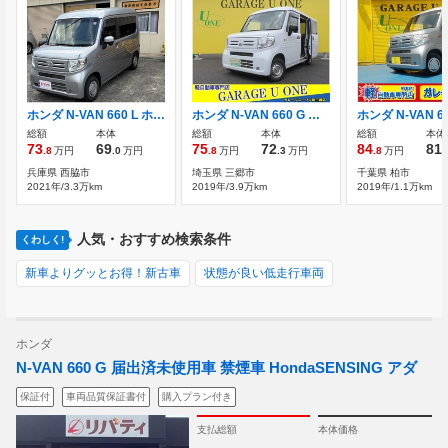
ホンダ N-VAN 660 L ホンダセンシング
ホンダ N-VAN 660 G ドライブレコーダー キーレスエントリー
総額
本体
総額
本体
総額
本体
73
69
75
72
84
81
.8
万円
.0
万円
.8
万円
.3
万円
.8
万円
.
兵庫県 西脇市
埼玉県 三郷市
千葉県 柏市
2021年/3.3万km
2019年/3.9万km
2019年/1.1万km
人気・おすすめ検索条件
くわしく!
新車よりグッとお得！新古車
状態が良い低走行車両
ホンダ
N-VAN 660 G 届出済未使用車 禁煙車 HondaSENSING アダ
保証付
車両品質保証書付
購入プラン付き
支払総額
本体価格