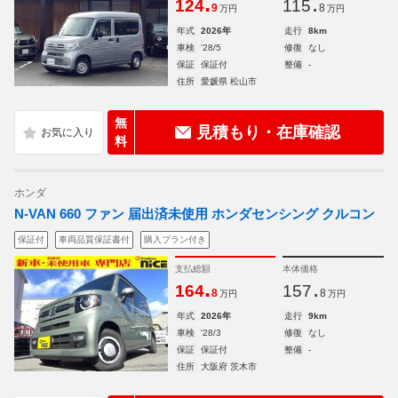
.
.
124
115
9
8
万円
万円
年式
2026年
走行
8km
車検
'28/5
修復
なし
保証
保証付
整備
-
住所
愛媛県 松山市
無
見積もり・在庫確認
料
ホンダ
N-VAN 660 ファン 届出済未使用 ホンダセンシング クルコン
保証付
車両品質保証書付
購入プラン付き
支払総額
本体価格
.
.
164
157
8
8
万円
万円
年式
2026年
走行
9km
車検
'28/3
修復
なし
保証
保証付
整備
-
住所
大阪府 茨木市