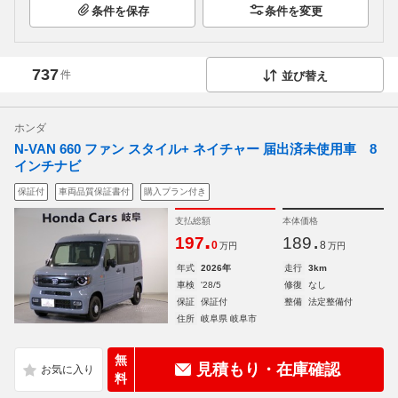
条件を保存
条件を変更
737
件
並び替え
ホンダ
N-VAN 660 ファン スタイル+ ネイチャー 届出済未使用車 8
インチナビ
保証付
車両品質保証書付
購入プラン付き
支払総額
本体価格
.
.
197
189
0
8
万円
万円
年式
2026年
走行
3km
車検
'28/5
修復
なし
保証
保証付
整備
法定整備付
住所
岐阜県 岐阜市
無
見積もり・在庫確認
料