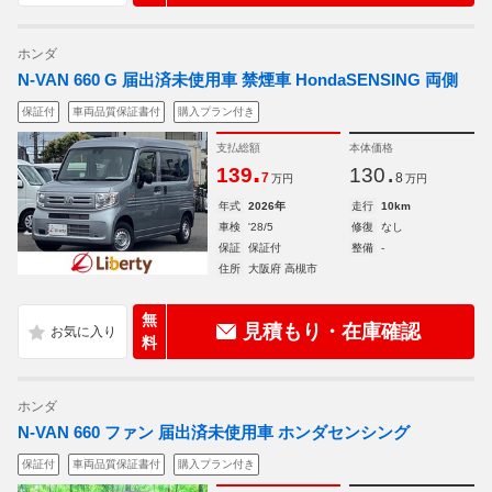
ホンダ
N-VAN 660 G 届出済未使用車 禁煙車 HondaSENSING 両側
保証付
車両品質保証書付
購入プラン付き
支払総額
本体価格
.
.
139
130
7
8
万円
万円
年式
2026年
走行
10km
車検
'28/5
修復
なし
保証
保証付
整備
-
住所
大阪府 高槻市
無
見積もり・在庫確認
料
ホンダ
N-VAN 660 ファン 届出済未使用車 ホンダセンシング
保証付
車両品質保証書付
購入プラン付き