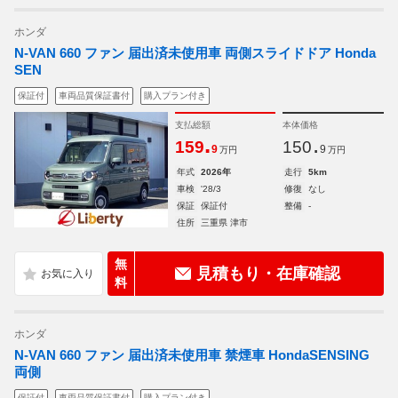
ホンダ
N-VAN 660 ファン 届出済未使用車 両側スライドドア Honda
SEN
保証付
車両品質保証書付
購入プラン付き
支払総額
本体価格
.
.
159
150
9
9
万円
万円
年式
2026年
走行
5km
車検
'28/3
修復
なし
保証
保証付
整備
-
住所
三重県 津市
無
見積もり・在庫確認
料
ホンダ
N-VAN 660 ファン 届出済未使用車 禁煙車 HondaSENSING
両側
保証付
車両品質保証書付
購入プラン付き