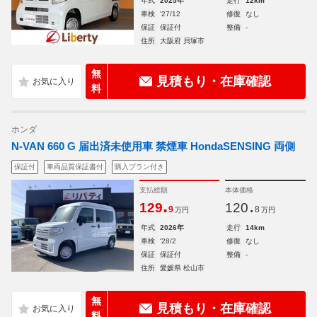
年式
2025年
走行
12km
車検
'27/12
修復
なし
保証
保証付
整備
-
住所
大阪府 貝塚市
無
見積もり・在庫確認
料
ホンダ
N-VAN 660 G 届出済未使用車 禁煙車 HondaSENSING 両側
保証付
車両品質保証書付
購入プラン付き
支払総額
本体価格
.
.
129
120
9
8
万円
万円
年式
2026年
走行
14km
車検
'28/2
修復
なし
保証
保証付
整備
-
住所
愛媛県 松山市
無
見積もり・在庫確認
料