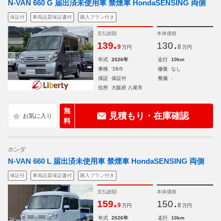
N-VAN 660 G 届出済未使用車 禁煙車 HondaSENSING 両側
保証付
車両品質保証書付
購入プラン付き
支払総額
本体価格
.
.
139
130
9
8
万円
万円
年式
2026年
走行
10km
車検
'28/5
修復
なし
保証
保証付
整備
-
住所
大阪府 八尾市
無
見積もり・在庫確認
料
ホンダ
N-VAN 660 L 届出済未使用車 禁煙車 HondaSENSING 両側
保証付
車両品質保証書付
購入プラン付き
支払総額
本体価格
.
.
159
150
9
8
万円
万円
年式
2026年
走行
10km