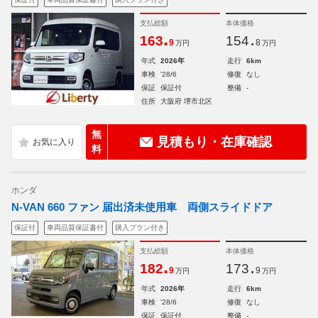
支払総額
本体価格
.
.
163
154
9
8
万円
万円
年式
2026年
走行
6km
車検
'28/6
修復
なし
保証
保証付
整備
-
住所
大阪府 堺市北区
無
見積もり・在庫確認
料
ホンダ
N-VAN 660 ファン 届出済未使用車 両側スライドドア
保証付
車両品質保証書付
購入プラン付き
支払総額
本体価格
.
.
182
173
9
9
万円
万円
年式
2026年
走行
6km
車検
'28/6
修復
なし
保証
保証付
整備
-