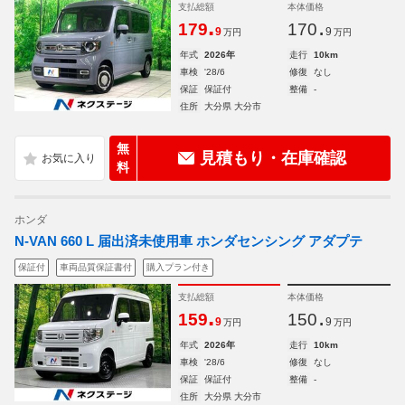
支払総額
本体価格
.
.
179
170
9
9
万円
万円
年式
2026年
走行
10km
車検
'28/6
修復
なし
保証
保証付
整備
-
住所
大分県 大分市
無
見積もり・在庫確認
料
ホンダ
N-VAN 660 L 届出済未使用車 ホンダセンシング アダプテ
保証付
車両品質保証書付
購入プラン付き
支払総額
本体価格
.
.
159
150
9
9
万円
万円
年式
2026年
走行
10km
車検
'28/6
修復
なし
保証
保証付
整備
-
住所
大分県 大分市