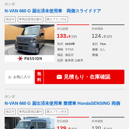
ホンダ
N-VAN 660 G 届出済未使用車 両側スライドドア
保証付
車両品質保証書付
購入プラン付き
支払総額
本体価格
.
.
133
124
9
9
万円
万円
年式
2025年
走行
7km
車検
'27/10
修復
なし
保証
保証付
整備
-
住所
岐阜県 土岐市
無
見積もり・在庫確認
料
ホンダ
N-VAN 660 G 届出済未使用車 禁煙車 HondaSENSING 両側
保証付
車両品質保証書付
購入プラン付き
支払総額
本体価格
.
.
129
120