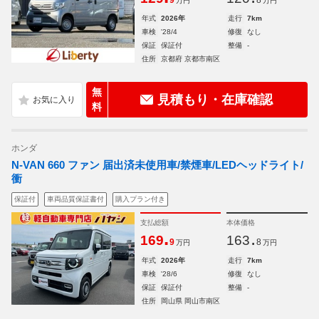
9
8
万円
万円
年式
2026年
走行
7km
車検
'28/4
修復
なし
保証
保証付
整備
-
住所
京都府 京都市南区
無
見積もり・在庫確認
料
ホンダ
N-VAN 660 ファン 届出済未使用車/禁煙車/LEDヘッドライト/
衝
保証付
車両品質保証書付
購入プラン付き
支払総額
本体価格
.
.
169
163
9
8
万円
万円
年式
2026年
走行
7km
車検
'28/6
修復
なし
保証
保証付
整備
-
住所
岡山県 岡山市南区