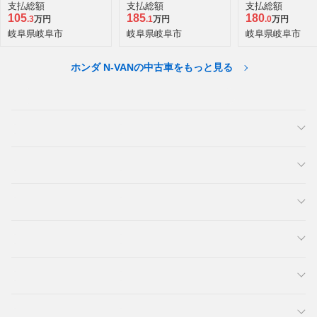
ーボ ホンダセンシン
支払総額
支払総額
支払総額
グ
105
185
180
.3
万円
.1
万円
.0
万円
岐阜県岐阜市
岐阜県岐阜市
岐阜県岐阜市
ホンダ N-VANの中古車をもっと見る