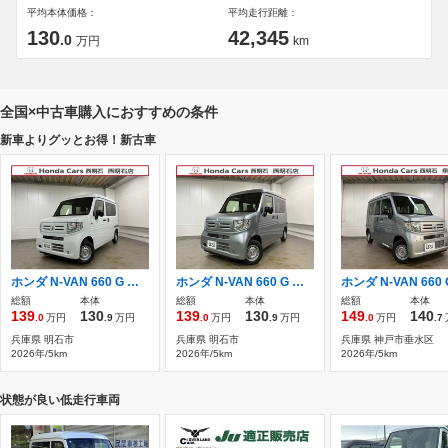
平均本体価格：
平均走行距離：
130
42,345
.0
万円
km
全国×中古車購入におすすめの条件
新車よりグッとお得！新古車
ホンダ N-VAN 660 G 衝突軽減ブレーキ・リアパーキングセンサー
ホンダ N-VAN 660 G 衝突軽減ブレーキ・リアパーキングセンサー
総額
本体
総額
本体
総額
本体
139
130
139
130
149
140
.0
万円
.9
万円
.0
万円
.9
万円
.0
万円
.7
兵庫県 明石市
兵庫県 明石市
兵庫県 神戸市垂水区
2026年/5km
2026年/5km
2026年/5km
状態が良い低走行車両