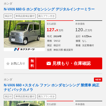
ホンダ
N-VAN 660 G ホンダセンシング デジタルインナーミラー
保証付
車両品質保証書付
購入プラン付き
支払総額
本体価格
.
.
127
120
9
2
万円
万円
年式
2024年
走行
0.5万km
車検
'26/12
修復
なし
保証
保証付
整備
法定整備付
住所
神奈川県 横須賀市
無
見積もり・在庫確認
料
ホンダ
NEW
N-VAN 660 +スタイル ファン ホンダセンシング 禁煙車 純正
ナビ バックカメラ
保証付
車両品質保証書付
購入プラン付き
支払総額
本体価格