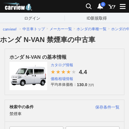
carview!
検索
通知
i
ログイン
ID新規取得
中古車トップ
メーカー一覧
ホンダの車種一覧
ホンダの
carview!
ホンダ N-VAN 禁煙車の中古車
ホンダ N-VAN の基本情報
カタログ情報
4.4
価格相場情報
130.0
平均本体価格：
万円
検索中の条件
保存条件一覧
禁煙車