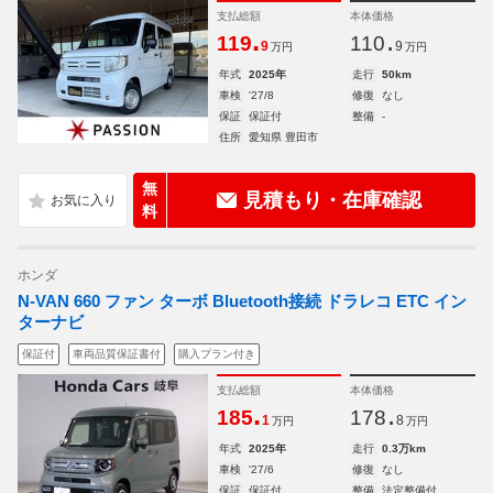
支払総額
本体価格
.
.
119
110
9
9
万円
万円
年式
2025年
走行
50km
車検
'27/8
修復
なし
保証
保証付
整備
-
住所
愛知県 豊田市
無
見積もり・在庫確認
料
ホンダ
N-VAN 660 ファン ターボ Bluetooth接続 ドラレコ ETC イン
ターナビ
保証付
車両品質保証書付
購入プラン付き
支払総額
本体価格
.
.
185
178
1
8
万円
万円
年式
2025年
走行
0.3万km
車検
'27/6
修復
なし
保証
保証付
整備
法定整備付