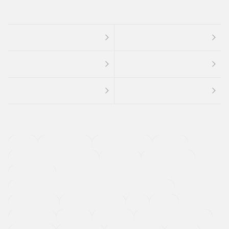
４ＷＤ
定期点検記録簿
ワンオーナーカー
福祉車両
メーカー系販売店取り扱い車
修復歴無し
アルミホイール
寒冷地仕様車
過給機設定モデル（ターボ・スーパーチャージャーなど)
ETC
CDプレーヤー
カーナビゲーション
禁煙車
法定整備付き
保証付き
エアバッグ
ディスチャージドランプ