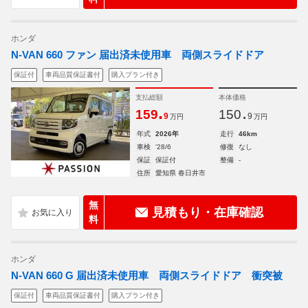
ホンダ
N-VAN 660 ファン 届出済未使用車 両側スライドドア
保証付
車両品質保証書付
購入プラン付き
支払総額
本体価格
.
.
159
150
9
9
万円
万円
年式
2026年
走行
46km
車検
'28/6
修復
なし
保証
保証付
整備
-
住所
愛知県 春日井市
無
見積もり・在庫確認
料
ホンダ
N-VAN 660 G 届出済未使用車 両側スライドドア 衝突被
保証付
車両品質保証書付
購入プラン付き