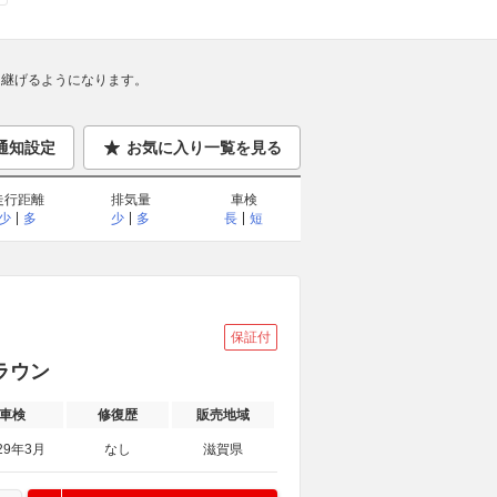
継げるようになります。
通知設定
お気に入り一覧を見る
走行距離
排気量
車検
少
多
少
多
長
短
保証付
アラウン
車検
修復歴
販売地域
29年3月
なし
滋賀県