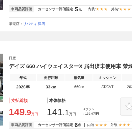
S
車両品質評価
カーセンサー評価認定
点
内装:
外装:
販売店：
リバティ 津店
日産
デイズ 660 ハイウェイスターX 届出済未使用車 禁
年式
走行距離
排気量
ミッション
2026年
33km
660cc
AT/CVT
20
支払総額
本体価格
149
141
Aプラン
.9
.1
万円
万円
: 156.9万円
6
車両品質評価
カーセンサー評価認定
点
内装:
外装: