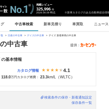
掲載レビュー
325,996
件
時点
※新車カタログのある自動車総合情報
2026.08.09
ログ
中古車検索
新車見積り
車買取
ニュース
一覧
日産の中古車
デイズの中古車
デイズ 新着車両の中古車
両の中古車
提供：
 の基本情報
4.1
カタログ情報
118.0
23.3
km/L（WLTC）
：
万円
カタログ燃費：
検索条件の保存・新着通知設定
保存条件一覧