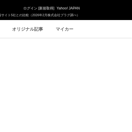
ログイン
[
新規取得
]
Yahoo! JAPAN
サイト5社との比較（2026年2月株式会社プラグ調べ）
オリジナル記事
マイカー