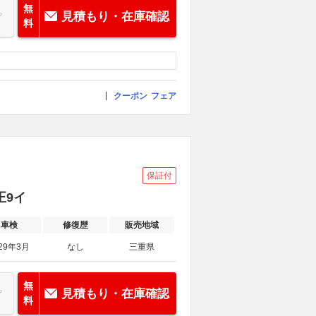
無
見積もり・在庫確認
料
クーポン
フェア
保証付
正9イ
車検
修復歴
販売地域
29年3月
なし
三重県
無
見積もり・在庫確認
料