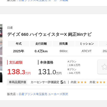
販売店：
日産プリンス埼玉販売 ユーカーズ花園
日産
デイズ 660 ハイウェイスターX 純正9inナビ
年式
走行距離
排気量
ミッション
2025年
0.4万km
660cc
AT/CVT
20
Aプラン
支払総額
本体価格
: 139.1万円
138
131
Bプラン
.3
.0
万円
万円
: 141.7万円
5
車両品質評価
カーセンサー評価認定
点
内装:
外装:
販売店：
日産プリンス埼玉販売 ユーカーズ所沢