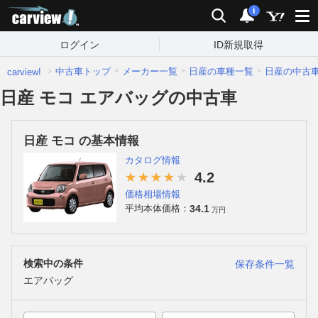
carview!
検索
通知
i
ログイン
ID新規取得
中古車トップ
メーカー一覧
日産の車種一覧
日産の中古
carview!
日産 モコ エアバッグの中古車
日産 モコ の基本情報
カタログ情報
4.2
価格相場情報
34.1
平均本体価格：
万円
検索中の条件
保存条件一覧
エアバッグ