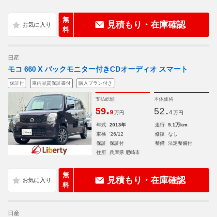
無
見積もり・在庫確認
料
日産
モコ 660 X バックモニター付きCDオーディオ スマート
保証付
車両品質保証書付
購入プラン付き
支払総額
本体価格
.
.
59
52
9
4
万円
万円
年式
2013年
走行
5.1万km
車検
'26/12
修復
なし
保証
保証付
整備
法定整備付
住所
兵庫県 尼崎市
無
見積もり・在庫確認
料
日産