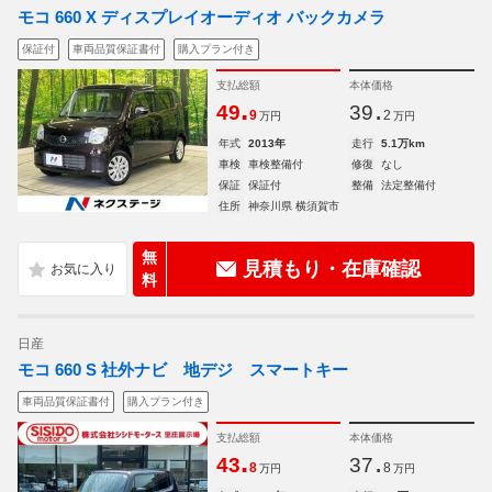
モコ 660 X ディスプレイオーディオ バックカメラ
保証付
車両品質保証書付
購入プラン付き
支払総額
本体価格
.
.
49
39
9
2
万円
万円
年式
2013年
走行
5.1万km
車検
車検整備付
修復
なし
保証
保証付
整備
法定整備付
住所
神奈川県 横須賀市
無
見積もり・在庫確認
料
日産
モコ 660 S 社外ナビ 地デジ スマートキー
車両品質保証書付
購入プラン付き
支払総額
本体価格
.
.
43
37
8
8
万円
万円