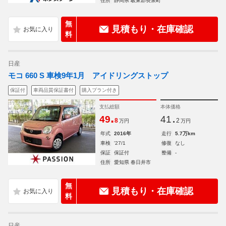
住所
静岡県 駿東郡長泉町
無
見積もり・在庫確認
料
日産
モコ 660 S 車検9年1月 アイドリングストップ
保証付
車両品質保証書付
購入プラン付き
支払総額
本体価格
.
.
49
41
8
2
万円
万円
年式
2016年
走行
5.7万km
車検
'27/1
修復
なし
保証
保証付
整備
-
住所
愛知県 春日井市
無
見積もり・在庫確認
料
日産