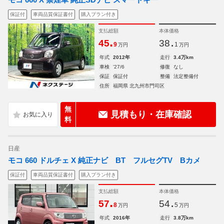
保証付
車両品質保証書付
購入プラン付き
支払総額
本体価格
.
.
45
38
9
1
万円
万円
年式
2012年
走行
3.4万km
車検
'27/6
修復
なし
保証
保証付
整備
法定整備付
住所
福岡県 北九州市門司区
無
見積もり・在庫確認
料
日産
モコ 660 ドルチェ X 純正ナビ BT フルセグTV Bカメ
保証付
車両品質保証書付
購入プラン付き
支払総額
本体価格
.
.
57
54
8
5
万円
万円
年式
2016年
走行
3.8万km