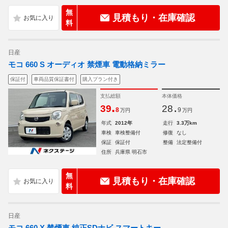
無
見積もり・在庫確認
料
日産
モコ 660 S オーディオ 禁煙車 電動格納ミラー
保証付
車両品質保証書付
購入プラン付き
支払総額
本体価格
.
.
39
28
8
9
万円
万円
年式
2012年
走行
3.3万km
車検
車検整備付
修復
なし
保証
保証付
整備
法定整備付
住所
兵庫県 明石市
無
見積もり・在庫確認
料
日産
モコ 660 X 禁煙車 純正SDナビ スマートキー