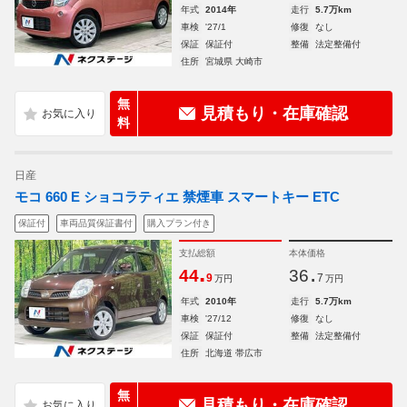
年式
2014年
走行
5.7万km
車検
'27/1
修復
なし
保証
保証付
整備
法定整備付
住所
宮城県 大崎市
無
見積もり・在庫確認
料
日産
モコ 660 E ショコラティエ 禁煙車 スマートキー ETC
保証付
車両品質保証書付
購入プラン付き
支払総額
本体価格
.
.
44
36
9
7
万円
万円
年式
2010年
走行
5.7万km
車検
'27/12
修復
なし
保証
保証付
整備
法定整備付
住所
北海道 帯広市
無
見積もり・在庫確認