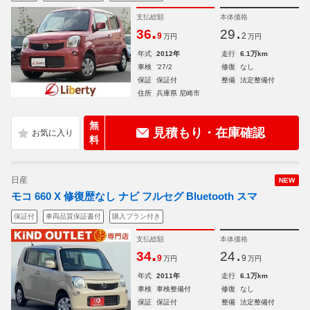
支払総額
本体価格
.
.
36
29
9
2
万円
万円
年式
2012年
走行
6.1万km
車検
'27/2
修復
なし
保証
保証付
整備
法定整備付
住所
兵庫県 尼崎市
無
見積もり・在庫確認
料
日産
NEW
モコ 660 X 修復歴なし ナビ フルセグ Bluetooth スマ
保証付
車両品質保証書付
購入プラン付き
支払総額
本体価格
.
.
34
24
9
9
万円
万円
年式
2011年
走行
6.1万km
車検
車検整備付
修復
なし
保証
保証付
整備
法定整備付