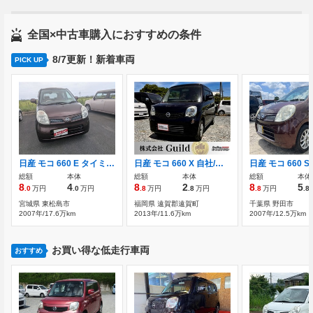
全国×中古車購入におすすめの条件
8/7更新！新着車両
PICK UP
日産 モコ 660 E タイミングチェーン
日産 モコ 660 X 自社/ローン/対応/福岡/北九州/エアコン/キ
総額
本体
総額
本体
総額
本体
8
4
8
2
8
5
.0
万円
.0
万円
.8
万円
.8
万円
.8
万円
.8
宮城県 東松島市
福岡県 遠賀郡遠賀町
千葉県 野田市
2007年/17.6万km
2013年/11.6万km
2007年/12.5万km
お買い得な低走行車両
おすすめ