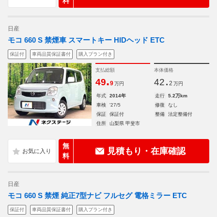
料
日産
モコ 660 S 禁煙車 スマートキー HIDヘッド ETC
保証付
車両品質保証書付
購入プラン付き
支払総額
本体価格
.
.
49
42
9
2
万円
万円
年式
2014年
走行
5.2万km
車検
'27/5
修復
なし
保証
保証付
整備
法定整備付
住所
山梨県 甲斐市
無
見積もり・在庫確認
料
日産
モコ 660 S 禁煙 純正7型ナビ フルセグ 電格ミラー ETC
保証付
車両品質保証書付
購入プラン付き