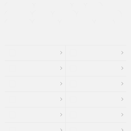
ETC
CDプレーヤー
カーナビゲーション
禁煙車
法定整備付き
保証付き
エアバッグ
ディスチャージドランプ
支払総顔あり
クーポンあり
車両品質評価書付
新着車両