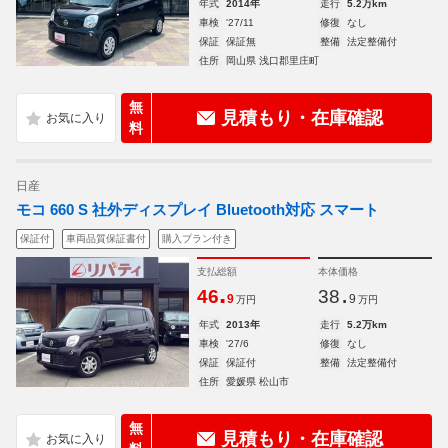
年式
2014年
走行
5.2万km
車検
'27/11
修復
なし
保証
保証無
整備
法定整備付
住所
岡山県 浅口郡里庄町
無
見積もり・在庫確認
料
日産
モコ 660 S 社外ディスプレイ Bluetooth対応 スマート
保証付
車両品質保証書付
購入プラン付き
支払総額
本体価格
.
.
46
38
9
9
万円
万円
年式
2013年
走行
5.2万km
車検
'27/6
修復
なし
保証
保証付
整備
法定整備付
住所
愛媛県 松山市
無
見積もり・在庫確認