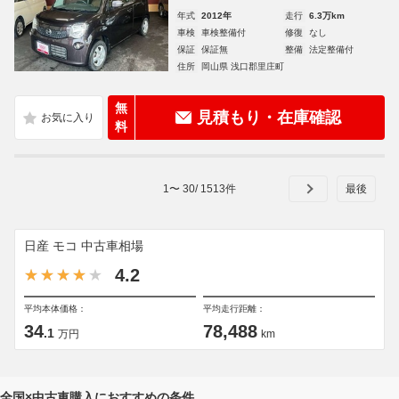
年式
2012年
走行
6.3万km
車検
車検整備付
修復
なし
保証
保証無
整備
法定整備付
住所
岡山県 浅口郡里庄町
無
見積もり・在庫確認
料
1
〜
30
/
1513
件
日産 モコ 中古車相場
4.2
平均本体価格：
平均走行距離：
34
78,488
.1
万円
km
全国×中古車購入におすすめの条件