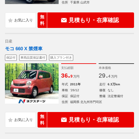
住所
千葉県 山武市
無
見積もり・在庫確認
料
日産
モコ 660 X 禁煙車
保証付
車両品質保証書付
購入プラン付き
支払総額
本体価格
.
.
36
29
9
4
万円
万円
年式
2011年
走行
6.3万km
車検
'26/12
修復
なし
保証
保証付
整備
法定整備付
住所
福岡県 北九州市門司区
無
見積もり・在庫確認
料