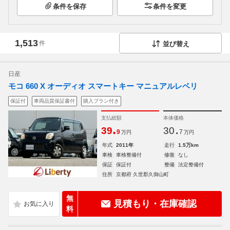
条件を保存
条件を変更
1,513
件
並び替え
日産
モコ 660 X オーディオ スマートキー マニュアルレベリ
保証付
車両品質保証書付
購入プラン付き
支払総額
本体価格
.
.
39
30
9
7
万円
万円
年式
2011年
走行
1.5万km
車検
車検整備付
修復
なし
保証
保証付
整備
法定整備付
住所
京都府 久世郡久御山町
無
見積もり・在庫確認
料