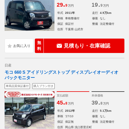
.
.
29
19
9
9
万円
万円
年式
2011年
走行
4.9万km
車検
車検整備付
修復
なし
保証
保証付
整備
法定整備付
住所
千葉県 山武市
無
見積もり・在庫確認
料
日産
モコ 660 S アイドリングストップ ディスプレイオーディオ
バックモニター
車両品質保証書付
購入プラン付き
支払総額
本体価格
.
.
45
39
8
8
万円
万円
年式
2012年
走行
5.1万km
車検
'27/10
修復
なし
保証
保証無
整備
法定整備付
住所
岡山県 浅口郡里庄町