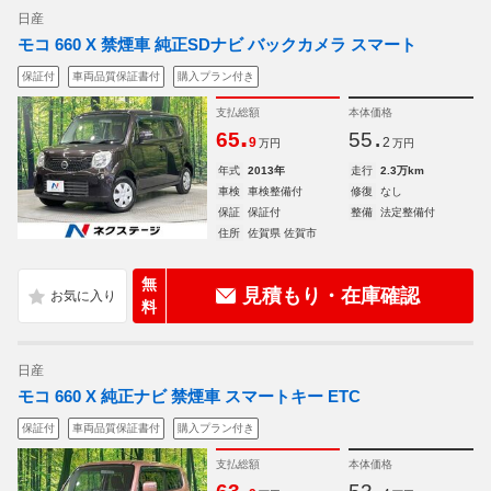
日産
モコ 660 X 禁煙車 純正SDナビ バックカメラ スマート
保証付
車両品質保証書付
購入プラン付き
支払総額
本体価格
.
.
65
55
9
2
万円
万円
年式
2013年
走行
2.3万km
車検
車検整備付
修復
なし
保証
保証付
整備
法定整備付
住所
佐賀県 佐賀市
無
見積もり・在庫確認
料
日産
モコ 660 X 純正ナビ 禁煙車 スマートキー ETC
保証付
車両品質保証書付
購入プラン付き
支払総額
本体価格
.
.