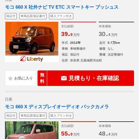
モコ 660 X 社外ナビ TV ETC スマートキー プッシュス
保証付
車両品質保証書付
購入プラン付き
支払総額
本体価格
.
.
39
30
9
4
万円
万円
年式
2012年
走行
5.7万km
車検
車検整備付
修復
なし
保証
保証付
整備
法定整備付
住所
奈良県 北葛城郡河合町
無
見積もり・在庫確認
料
日産
モコ 660 X ディスプレイオーディオ バックカメラ
保証付
車両品質保証書付
購入プラン付き
支払総額
本体価格
.
.
55
48
9
4
万円
万円