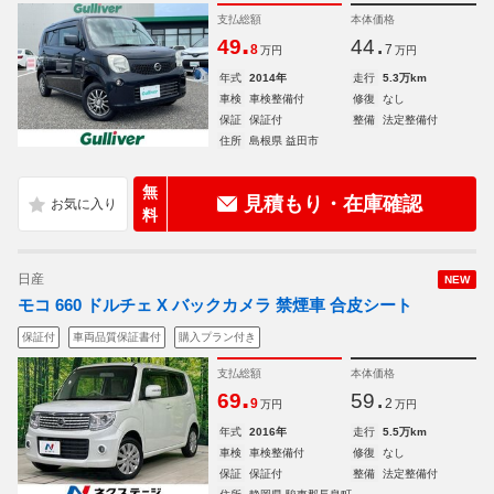
支払総額
本体価格
.
.
49
44
8
7
万円
万円
年式
2014年
走行
5.3万km
車検
車検整備付
修復
なし
保証
保証付
整備
法定整備付
住所
島根県 益田市
無
見積もり・在庫確認
料
日産
NEW
モコ 660 ドルチェ X バックカメラ 禁煙車 合皮シート
保証付
車両品質保証書付
購入プラン付き
支払総額
本体価格
.
.
69
59
9
2
万円
万円
年式
2016年
走行
5.5万km
車検
車検整備付
修復
なし
保証
保証付
整備
法定整備付