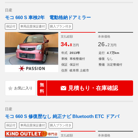
日産
モコ 660 S 車検2年 電動格納ドアミラー
保証付
車両品質保証書付
購入プラン付き
支払総額
本体価格
.
.
34
26
8
2
万円
万円
年式
2013年
走行
4.7万km
車検
車検整備付
修復
なし
保証
保証付
整備
法定整備付
住所
岐阜県 土岐市
無
見積もり・在庫確認
料
日産
モコ 660 S 修復歴なし 純正ナビ Bluetooth ETC ドアバ
保証付
車両品質保証書付
購入プラン付き
支払総額
本体価格