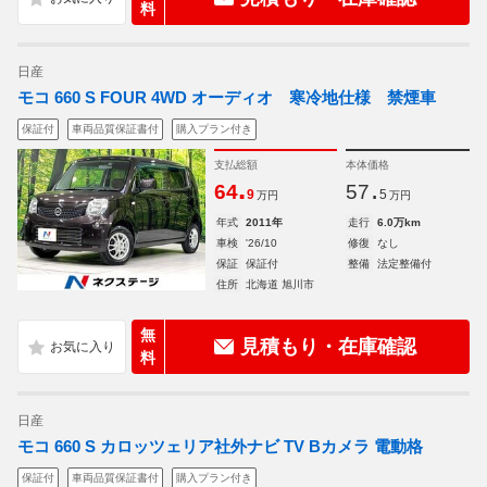
料
日産
モコ 660 S FOUR 4WD オーディオ 寒冷地仕様 禁煙車
保証付
車両品質保証書付
購入プラン付き
支払総額
本体価格
.
.
64
57
9
5
万円
万円
年式
2011年
走行
6.0万km
車検
'26/10
修復
なし
保証
保証付
整備
法定整備付
住所
北海道 旭川市
無
見積もり・在庫確認
料
日産
モコ 660 S カロッツェリア社外ナビ TV Bカメラ 電動格
保証付
車両品質保証書付
購入プラン付き