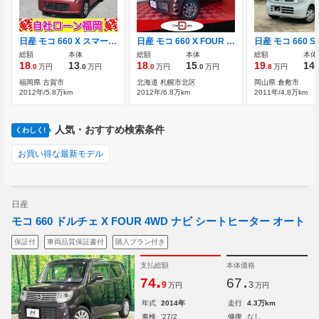
日産 モコ 660 X スマートキープッシュスタート盗難防止装置
日産 モコ 660 X FOUR 4WD キーレススマートキー社外ナビTVエンジンス
日産 モコ 660 S
総額
本体
総額
本体
総額
本体
18
13
18
15
19
14
.0
万円
.0
万円
.0
万円
.0
万円
.8
万円
.
福岡県 古賀市
北海道 札幌市北区
岡山県 倉敷市
2012年/5.8万km
2012年/6.8万km
2011年/4.8万km
人気・おすすめ検索条件
くわしく!
お買い得な最新モデル
日産
モコ 660 ドルチェ X FOUR 4WD ナビ シートヒーター オート
保証付
車両品質保証書付
購入プラン付き
支払総額
本体価格
.
.
74
67
9
3
万円
万円
年式
2014年
走行
4.3万km
車検
'27/2
修復
なし