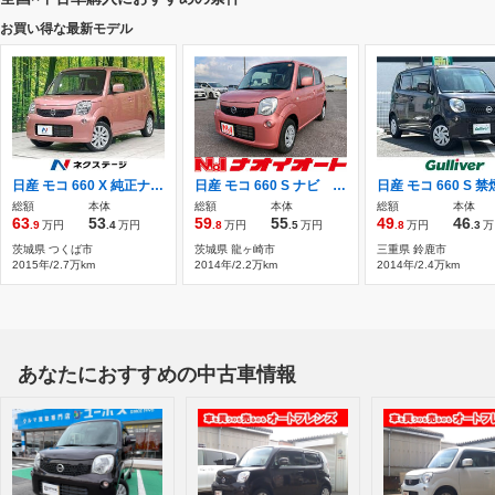
お買い得な最新モデル
日産 モコ 660 X 純正ナビ 禁煙車 スマートキー ETC
日産 モコ 660 S ナビ エンジンプッシュスタート
総額
本体
総額
本体
総額
本体
63
53
59
55
49
46
.9
万円
.4
万円
.8
万円
.5
万円
.8
万円
.3
万
茨城県 つくば市
茨城県 龍ヶ崎市
三重県 鈴鹿市
2015年/2.7万km
2014年/2.2万km
2014年/2.4万km
あなたにおすすめの中古車情報