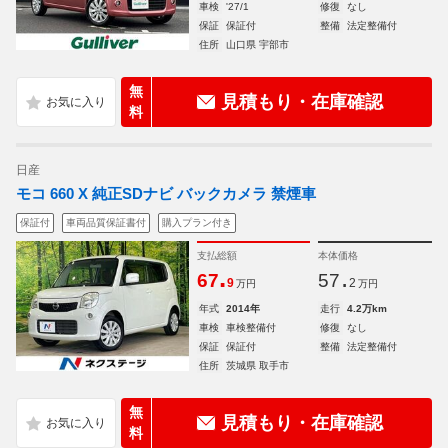
車検
'27/1
修復
なし
保証
保証付
整備
法定整備付
住所
山口県 宇部市
無
見積もり・在庫確認
料
日産
モコ 660 X 純正SDナビ バックカメラ 禁煙車
保証付
車両品質保証書付
購入プラン付き
支払総額
本体価格
.
.
67
57
9
2
万円
万円
年式
2014年
走行
4.2万km
車検
車検整備付
修復
なし
保証
保証付
整備
法定整備付
住所
茨城県 取手市
無
見積もり・在庫確認
料