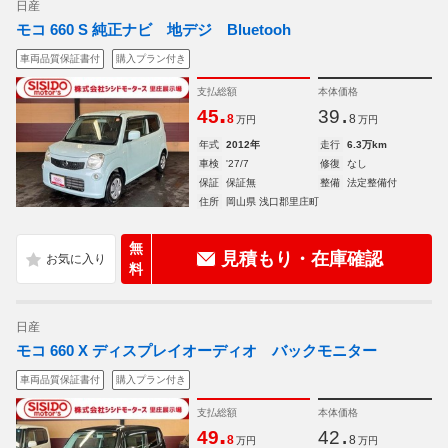
日産
モコ 660 S 純正ナビ 地デジ Bluetooh
車両品質保証書付
購入プラン付き
支払総額
本体価格
.
.
45
39
8
8
万円
万円
年式
2012年
走行
6.3万km
車検
'27/7
修復
なし
保証
保証無
整備
法定整備付
住所
岡山県 浅口郡里庄町
無
見積もり・在庫確認
料
日産
モコ 660 X ディスプレイオーディオ バックモニター
車両品質保証書付
購入プラン付き
支払総額
本体価格
.
.
49
42
8
8
万円
万円