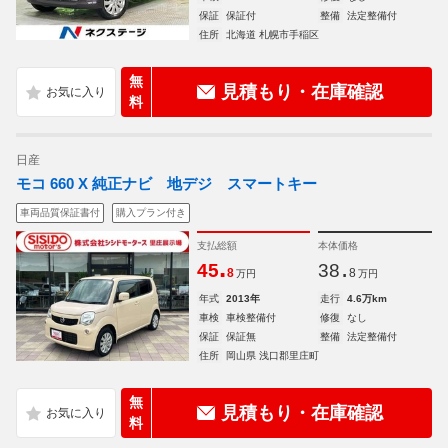
保証
保証付
整備
法定整備付
住所
北海道 札幌市手稲区
無
見積もり・在庫確認
料
日産
モコ 660 X 純正ナビ 地デジ スマートキー
車両品質保証書付
購入プラン付き
支払総額
本体価格
.
.
45
38
8
8
万円
万円
年式
2013年
走行
4.6万km
車検
車検整備付
修復
なし
保証
保証無
整備
法定整備付
住所
岡山県 浅口郡里庄町
無
見積もり・在庫確認
料