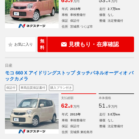
63
53
9
4
万円
万円
年式
2015年
走行
2.7万km
車検
車検整備付
修復
なし
保証
保証付
整備
法定整備付
住所
茨城県 つくば市
無
見積もり・在庫確認
料
日産
モコ 660 X アイドリングストップ タッチパネルオーディオ バ
ックカメラ
保証付
車両品質保証書付
購入プラン付き
支払総額
本体価格
.
.
62
51
8
9
万円
万円
年式
2013年
走行
3.0万km
車検
車検整備付
修復
なし
保証
保証付
整備
法定整備付
住所
宮城県 東松島市