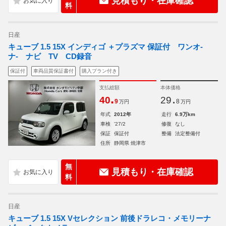
見積もり・在庫確認
料
日産
キューブ 1.5 15X インディゴ ＋プラズマ 保証付 ワンオ-
ナ- ナビ TV CD録音
保証付
車両品質保証書付
購入プラン付き
支払総額
本体価格
.
.
40
29
9
8
万円
万円
年式
2012年
走行
6.9万km
車検
'27/2
修復
なし
保証
保証付
整備
法定整備付
住所
静岡県 焼津市
無
見積もり・在庫確認
料
日産
キューブ 1.5 15X Vセレクション 前後ドラレコ・メモリーナ