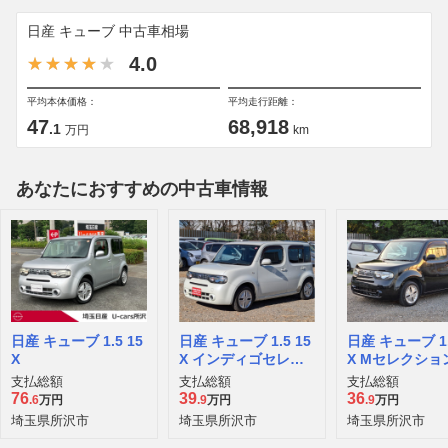
日産 キューブ 中古車相場
4.0
平均本体価格：
平均走行距離：
47
68,918
.1
万円
km
あなたにおすすめの中古車情報
日産 キューブ 1.5 15
日産 キューブ 1.5 15
日産 キューブ 1.
X
X インディゴセレク
X Mセレクショ
ション
支払総額
支払総額
支払総額
76
39
36
.6
万円
.9
万円
.9
万円
埼玉県所沢市
埼玉県所沢市
埼玉県所沢市