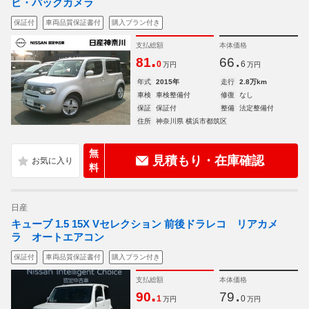
ビ・バックカメラ
保証付
車両品質保証書付
購入プラン付き
支払総額
本体価格
.
.
81
66
0
6
万円
万円
年式
2015年
走行
2.8万km
車検
車検整備付
修復
なし
保証
保証付
整備
法定整備付
住所
神奈川県 横浜市都筑区
無
見積もり・在庫確認
料
日産
キューブ 1.5 15X Vセレクション 前後ドラレコ リアカメ
ラ オートエアコン
保証付
車両品質保証書付
購入プラン付き
支払総額
本体価格
.
.
90
79
1
0
万円
万円