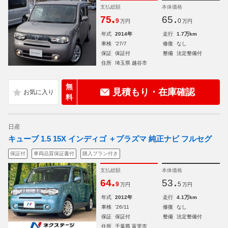
支払総額
本体価格
.
.
75
65
9
0
万円
万円
年式
2014年
走行
1.7万km
車検
'27/7
修復
なし
保証
保証付
整備
法定整備付
住所
埼玉県 越谷市
無
見積もり・在庫確認
料
日産
キューブ 1.5 15X インディゴ ＋プラズマ 純正ナビ フルセグ
保証付
車両品質保証書付
購入プラン付き
支払総額
本体価格
.
.
64
53
9
5
万円
万円
年式
2012年
走行
4.1万km
車検
'26/11
修復
なし
保証
保証付
整備
法定整備付
住所
千葉県 富里市