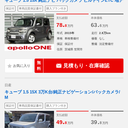
キューブ 1.5 15X 純正ナビ バックカメラ ビルトインETC 地デ
保証付
車両品質保証書付
購入プラン付き
支払総額
本体価格
.
.
78
63
8
6
万円
万円
年式
2015年
走行
2.8万km
車検
車検整備付
修復
なし
保証
保証付
整備
法定整備付
住所
茨城県 笠間市
無
見積もり・在庫確認
料
日産
キューブ 1.5 15X 3万K台/純正ナビゲーション/バックカメラ/
M
保証付
車両品質保証書付
購入プラン付き
支払総額
本体価格
.
.
49
39
8
8
万円
万円