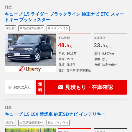
日産
キューブ 1.5 ライダー ブラックライン 純正ナビ ETC スマー
トキー プッシュスター
保証付
車両品質保証書付
購入プラン付き
支払総額
本体価格
.
.
48
33
9
9
万円
万円
年式
2012年
走行
8.9万km
車検
'27/1
修復
なし
保証
保証付
整備
法定整備付
住所
熊本県 熊本市東区
無
見積もり・在庫確認
料
日産
キューブ 1.5 15X 禁煙車 純正SDナビ インテリキー
保証付
車両品質保証書付
購入プラン付き