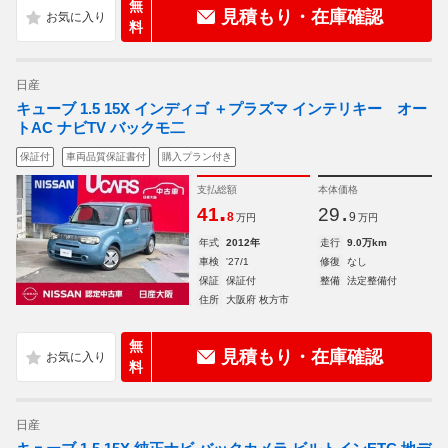
無
見積もり・在庫確認
料
日産
キューブ 1.5 15X インディゴ ＋プラズマ インテリキー オー
トAC ナビTV バックモ二
保証付
車両品質保証書付
購入プラン付き
支払総額
本体価格
.
.
41
29
8
9
万円
万円
年式
2012年
走行
9.0万km
車検
'27/1
修復
なし
保証
保証付
整備
法定整備付
住所
大阪府 枚方市
無
見積もり・在庫確認
料
日産