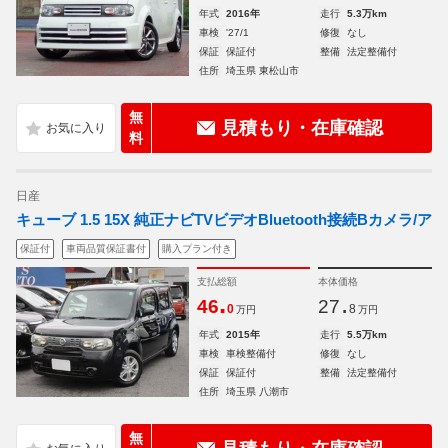
年式
2016年
走行
5.3万km
車検
'27/1
修復
なし
保証
保証付
整備
法定整備付
住所
埼玉県 東松山市
無
見積もり・在庫確認
料
日産
キューブ 1.5 15X 純正ナビTVビデオBluetooth接続Bカメラ/ア
保証付
車両品質保証書付
購入プラン付き
支払総額
本体価格
.
.
46
27
0
8
万円
万円
年式
2015年
走行
5.5万km
車検
車検整備付
修復
なし
保証
保証付
整備
法定整備付
住所
埼玉県 八潮市
無