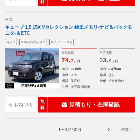
料
日産
キューブ 1.5 15X Vセレクション 純正メモリ-ナビ＆バックモ
ニタ-＆ETC
保証付
車両品質保証書付
購入プラン付き
支払総額
本体価格
.
.
74
63
7
9
万円
万円
年式
2018年
走行
6.4万km
車検
'27/1
修復
なし
保証
保証付
整備
法定整備付
住所
埼玉県 川越市
無
見積もり・在庫確認
料
1
〜
30
/
481
件