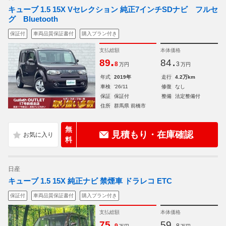
キューブ 1.5 15X Vセレクション 純正7インチSDナビ フルセ
グ Bluetooth
保証付
車両品質保証書付
購入プラン付き
支払総額
本体価格
.
.
89
84
8
3
万円
万円
年式
2019年
走行
4.2万km
車検
'26/11
修復
なし
保証
保証付
整備
法定整備付
住所
群馬県 前橋市
無
見積もり・在庫確認
料
日産
キューブ 1.5 15X 純正ナビ 禁煙車 ドラレコ ETC
保証付
車両品質保証書付
購入プラン付き
支払総額
本体価格
.
.
75
59