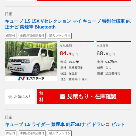
日産
キューブ 1.5 15X Vセレクション マイ キューブ 特別仕様車 純
正ナビ 禁煙車 Bluetooth
保証付
車両品質保証書付
購入プラン付き
支払総額
本体価格
.
.
84
68
9
8
万円
万円
年式
2017年
走行
6.6万km
車検
車検整備付
修復
なし
保証
保証付
整備
法定整備付
住所
愛知県 日進市
無
見積もり・在庫確認
料
日産
キューブ 1.5 ライダー 禁煙車 純正SDナビ ドラレコ ビルト
保証付
車両品質保証書付
購入プラン付き