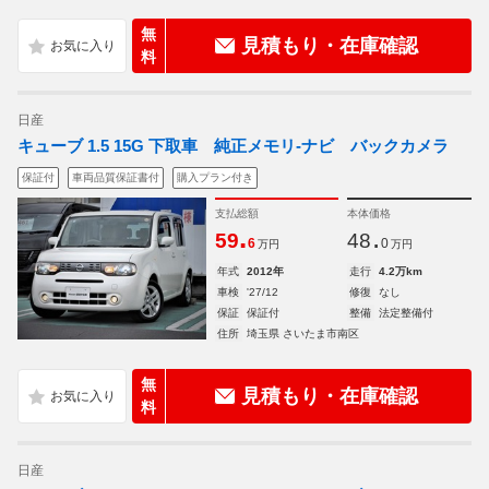
無
見積もり・在庫確認
料
日産
キューブ 1.5 15G 下取車 純正メモリ-ナビ バックカメラ
保証付
車両品質保証書付
購入プラン付き
支払総額
本体価格
.
.
59
48
6
0
万円
万円
年式
2012年
走行
4.2万km
車検
'27/12
修復
なし
保証
保証付
整備
法定整備付
住所
埼玉県 さいたま市南区
無
見積もり・在庫確認
料
日産