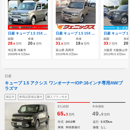
日産 キューブ 1.5 15X Mセレクション 格納ミラー インテリキー
日産 キューブ 1.5 15X Vセレクション コーナソナー 純正HDDナビ フルセグTV
日産 キューブ 1.5
総額
本体
総額
本体
総額
本体
28
20
31
19
33
20
.9
万円
.9
万円
.9
万円
.9
万円
.7
万円
.
埼玉県 鴻巣市
富山県 高岡市
大阪府 大阪狭山市
2009年/4.5万km
2010年/6.0万km
2013年/2.9万km
日産
キューブ 1.5 アクシス ワンオーナー/OP:16インチ専用AW/プ
ラズマ
保証付
車両品質保証書付
購入プラン付き
支払総額
本体価格
.
.
65
49
3
9
万円
万円
年式
2013年
走行
5.9万km
車検
車検整備付
修復
なし