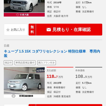
年式
2016年
走行
3.7万km
車検
'27/6
修復
なし
保証
保証付
整備
法定整備付
住所
大阪府 枚方市
無
見積もり・在庫確認
料
日産
キューブ 1.5 15X コダワリセレクション 特別仕様車 専用内
装
保証付
車両品質保証書付
購入プラン付き
支払総額
本体価格
.
.
118
108
7
9
万円
万円
年式
2015年
走行
5.7万km
車検
車検整備付
修復
なし
保証
保証付
整備
法定整備付
住所
沖縄県 豊見城市