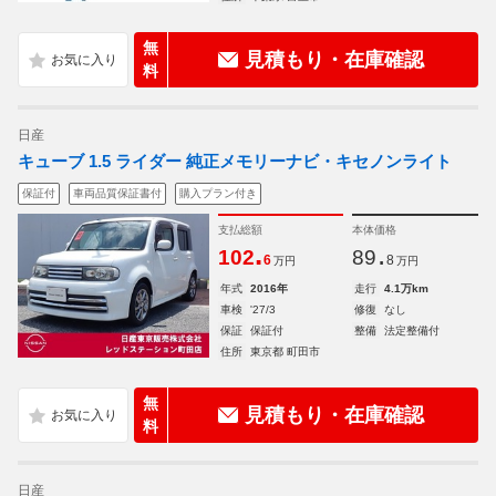
無
見積もり・在庫確認
料
日産
キューブ 1.5 ライダー 純正メモリーナビ・キセノンライト
保証付
車両品質保証書付
購入プラン付き
支払総額
本体価格
.
.
102
89
6
8
万円
万円
年式
2016年
走行
4.1万km
車検
'27/3
修復
なし
保証
保証付
整備
法定整備付
住所
東京都 町田市
無
見積もり・在庫確認
料
日産