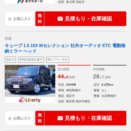
住所
香川県 高松市
無
見積もり・在庫確認
料
日産
キューブ 1.5 15X Mセレクション 社外オーディオ ETC 電動格
納ミラー ヘッド
保証付
車両品質保証書付
購入プラン付き
支払総額
本体価格
.
.
44
29
9
7
万円
万円
年式
2009年
走行
8.4万km
車検
車検整備付
修復
なし
保証
保証付
整備
法定整備付
住所
熊本県 熊本市東区
無
見積もり・在庫確認
料