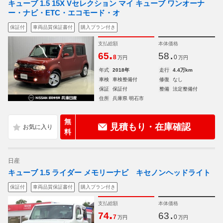
キューブ 1.5 15X Vセレクション マイ キューブ ワンオーナ
ー・ナビ・ETC・エコモード・オ
保証付
車両品質保証書付
購入プラン付き
支払総額
本体価格
.
.
65
58
8
0
万円
万円
年式
2018年
走行
4.4万km
車検
車検整備付
修復
なし
保証
保証付
整備
法定整備付
住所
兵庫県 明石市
無
見積もり・在庫確認
料
日産
キューブ 1.5 ライダー メモリーナビ キセノンヘッドライト
保証付
車両品質保証書付
購入プラン付き
支払総額
本体価格
.
.
74
63
7
0
万円
万円