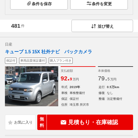
条件を保存
条件を変更
481
件
並び替え
日産
キューブ 1.5 15X 社外ナビ バックカメラ
保証付
車両品質保証書付
購入プラン付き
支払総額
本体価格
.
.
92
79
9
5
万円
万円
年式
2019年
走行
0.5万km
車検
車検整備付
修復
なし
保証
保証付
整備
法定整備付
住所
埼玉県 所沢市
無
見積もり・在庫確認
料