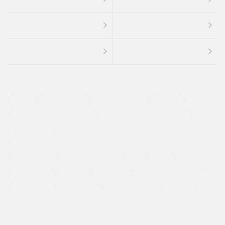
４ＷＤ
定期点検記録簿
ワンオーナーカー
福祉車両
メーカー系販売店取り扱い車
修復歴無し
アルミホイール
寒冷地仕様車
過給機設定モデル（ターボ・スーパーチャージャーなど)
ETC
CDプレーヤー
カーナビゲーション
禁煙車
法定整備付き
保証付き
エアバッグ
ディスチャージドランプ
支払総顔あり
クーポンあり
車両品質評価書付
新着車両