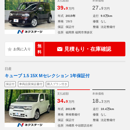
支払総額
本体価格
.
.
39
27
9
9
万円
万円
年式
2015年
走行
9.0万km
車検
'28/3
修復
なし
保証
保証付
整備
法定整備付
住所
福岡県 福岡市博多区
無
見積もり・在庫確認
料
日産
キューブ 1.5 15X Mセレクション 1年保証付
保証付
車両品質保証書付
購入プラン付き
支払総額
本体価格
.
.
34
18
9
3
万円
万円
年式
2011年
走行
10.4万km
車検
車検整備付
修復
なし
保証
保証付
整備
法定整備付
住所
沖縄県 中頭郡読谷村