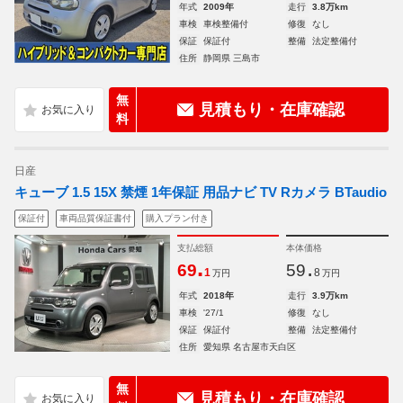
年式
2009年
走行
3.8万km
車検
車検整備付
修復
なし
保証
保証付
整備
法定整備付
住所
静岡県 三島市
無
見積もり・在庫確認
料
日産
キューブ 1.5 15X 禁煙 1年保証 用品ナビ TV Rカメラ BTaudio
保証付
車両品質保証書付
購入プラン付き
支払総額
本体価格
.
.
69
59
1
8
万円
万円
年式
2018年
走行
3.9万km
車検
'27/1
修復
なし
保証
保証付
整備
法定整備付
住所
愛知県 名古屋市天白区
無
見積もり・在庫確認