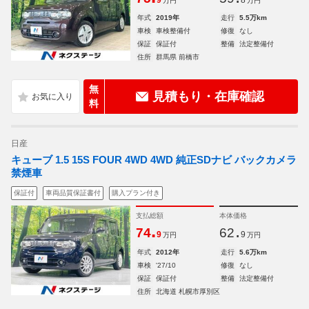
9
8
万円
万円
年式
2019年
走行
5.5万km
車検
車検整備付
修復
なし
保証
保証付
整備
法定整備付
住所
群馬県 前橋市
無
見積もり・在庫確認
料
日産
キューブ 1.5 15S FOUR 4WD 4WD 純正SDナビ バックカメラ
禁煙車
保証付
車両品質保証書付
購入プラン付き
支払総額
本体価格
.
.
74
62
9
9
万円
万円
年式
2012年
走行
5.6万km
車検
'27/10
修復
なし
保証
保証付
整備
法定整備付
住所
北海道 札幌市厚別区