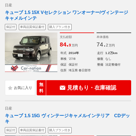
日産
キューブ 1.5 15X Vセレクション ワンオーナー/ヴィンテージ
キャメルインテ
保証付
車両品質保証書付
購入プラン付き
支払総額
本体価格
.
.
84
74
9
2
万円
万円
年式
2014年
走行
1.2万km
車検
'27/8
修復
なし
保証
保証付
整備
法定整備付
住所
埼玉県 春日部市
無
見積もり・在庫確認
料
日産
キューブ 1.5 15G ヴィンテージキャメルインテリア CDデッ
キ
保証付
車両品質保証書付
購入プラン付き