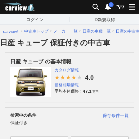
carview!
検索
通知
i
ログイン
ID新規取得
中古車トップ
メーカー一覧
日産の車種一覧
日産の中古
carview!
日産 キューブ 保証付きの中古車
日産 キューブ の基本情報
カタログ情報
4.0
価格相場情報
47.1
平均本体価格：
万円
検索中の条件
保存条件一覧
保証付き