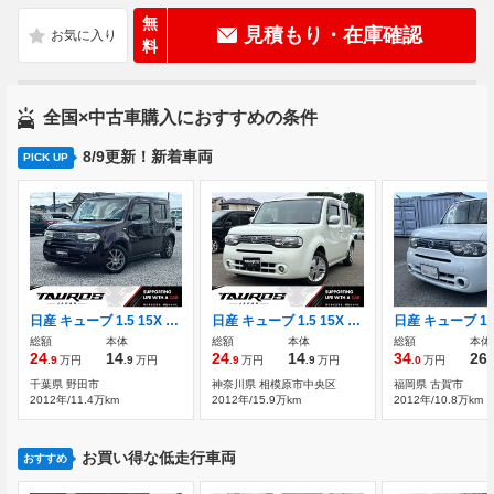
無
見積もり・在庫確認
料
全国×中古車購入におすすめの条件
8/9更新！新着車両
PICK UP
日産 キューブ 1.5 15X インディゴ ＋プラズマ ユーザー買取車 メモリーナビ
日産 キューブ 1.5 15X インディゴ ＋プラズマ ユーザー買取車/純正ナビゲーション
総額
本体
総額
本体
総額
本体
24
14
24
14
34
26
.9
万円
.9
万円
.9
万円
.9
万円
.0
万円
.
千葉県 野田市
神奈川県 相模原市中央区
福岡県 古賀市
2012年/11.4万km
2012年/15.9万km
2012年/10.8万km
お買い得な低走行車両
おすすめ