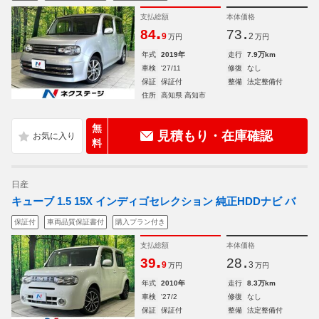
支払総額
本体価格
.
.
84
73
9
2
万円
万円
年式
2019年
走行
7.9万km
車検
'27/11
修復
なし
保証
保証付
整備
法定整備付
住所
高知県 高知市
無
見積もり・在庫確認
料
日産
キューブ 1.5 15X インディゴセレクション 純正HDDナビ バ
保証付
車両品質保証書付
購入プラン付き
支払総額
本体価格
.
.
39
28
9
3
万円
万円
年式
2010年
走行
8.3万km
車検
'27/2
修復
なし
保証
保証付
整備
法定整備付