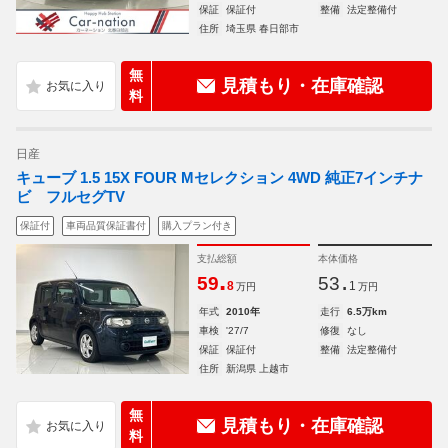
保証
保証付
整備
法定整備付
住所
埼玉県 春日部市
無
見積もり・在庫確認
料
日産
キューブ 1.5 15X FOUR Mセレクション 4WD 純正7インチナ
ビ フルセグTV
保証付
車両品質保証書付
購入プラン付き
支払総額
本体価格
.
.
59
53
8
1
万円
万円
年式
2010年
走行
6.5万km
車検
'27/7
修復
なし
保証
保証付
整備
法定整備付
住所
新潟県 上越市
無
見積もり・在庫確認
料